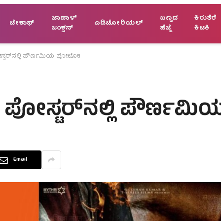
ಜಾಪಾಳ್
ಬಣ್ಣದ
ಕಿರುತೆರೆ
ಟೇಕಾಫ್
ಎಡಿಟೋರಿಯಲ್
ಜಂಕ್ಷನ್
ಹೆಜ್ಜೆ
ಕಿಟಕಿ
ೋಸ್ಟರ್‌ನಲ್ಲಿ ಪೌರ್ಣಮಿಯ ಫೋಟೋ!
ಜಿ ಪೋಸ್ಟರ್‌ನಲ್ಲಿ ಪೌರ್
Email