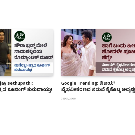
ijay sethupathi:
Google Trending: ವಿಜಯ್
ತ್ರದ ಶೂಟಿಂಗ್ ಶುರುವಾಯ್ತು!
ವೈಭವೀಕರಣದ ನಡುವೆ ಕೈಕೊಟ್ಟ ಅದೃಷ್ಟ
25/07/2026