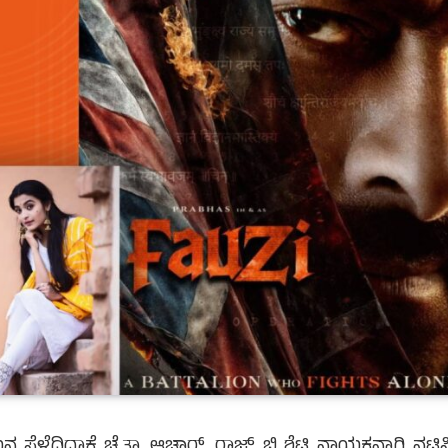
ೆದಿದ್ದಾಕೆ ಚೈತ್ರಾ ಆಚಾರ್. ರಾಜ್ ಬಿ ಶೆಟ್ಟಿ ನಾಯಕನಾಗಿ ನಟಿಸಿ