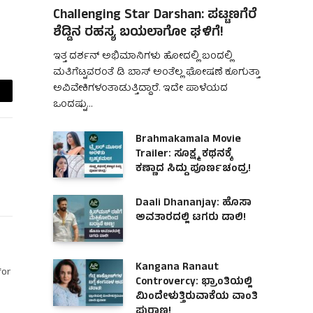
Challenging Star Darshan: ಪಟ್ಟಣಗೆರೆ
ಶೆಡ್ಡಿನ ರಹಸ್ಯ ಬಯಲಾಗೋ ಘಳಿಗೆ!
ಇತ್ತ ದರ್ಶನ್ ಅಭಿಮಾನಿಗಳು ಹೋದಲ್ಲಿ ಬಂದಲ್ಲಿ
ಮತಿಗೆಟ್ಟವರಂತೆ ಡಿ ಬಾಸ್ ಅಂತೆಲ್ಲ ಘೋಷಣೆ ಕೂಗುತ್ತಾ
ಅವಿವೇಕಿಗಳಂತಾಡುತ್ತಿದ್ದಾರೆ. ಇದೇ ಪಾಳೆಯದ
ail
ಒಂದಷ್ಟು…
Brahmakamala Movie
Trailer: ಸೂಕ್ಷ್ಮ ಕಥನಕ್ಕೆ
ಕಣ್ಣಾದ ಸಿದ್ದು ಪೂರ್ಣಚಂದ್ರ!
Daali Dhananjay: ಹೊಸಾ
ಅವತಾರದಲ್ಲಿ ಟಗರು ಡಾಲಿ!
Kangana Ranaut
for
Controvercy: ಭ್ರಾಂತಿಯಲ್ಲಿ
ಮಿಂದೇಳುತ್ತಿರುವಾಕೆಯ ವಾಂತಿ
ಪುರಾಣ!