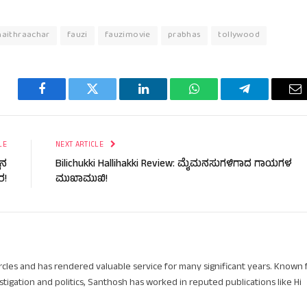
haithraachar
fauzi
fauzimovie
prabhas
tollywood
Facebook
Twitter
LinkedIn
WhatsApp
Telegram
Em
LE
NEXT ARTICLE
ಪನ
Bilichukki Hallihakki Review: ಮೈಮನಸುಗಳಿಗಾದ ಗಾಯಗಳ
ರ!
ಮುಖಾಮುಖಿ!
circles and has rendered valuable service for many significant years. Known 
stigation and politics, Santhosh has worked in reputed publications like Hi