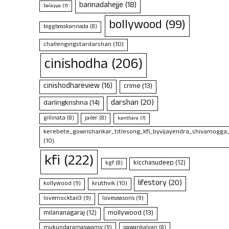
bannadahejje
(18)
balayya
(7)
bollywood
(99)
biggbosskannada
(8)
challengingstardarshan
(10)
cinishodha
(206)
cinishodhareview
(16)
crime
(13)
darshan
(20)
darlingkrishna
(14)
gillinata
(8)
jailer
(8)
kanthara
(7)
kerebete_gowrishankar_titlesong_kfi_byvijayendra_shivamogga
(10)
kfi
(222)
kicchasudeep
(12)
kgf
(8)
lifestory
(20)
kruthvik
(10)
kollywood
(9)
lovemocktail3
(9)
loveseasons
(9)
mollywood
(13)
milananagaraj
(12)
mukundaramaswamy
(9)
pawankalyan
(8)