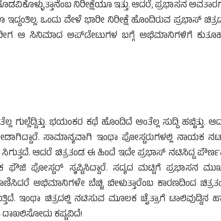
ಕೊಡವಿಕೊಳ್ಳುತ್ತಾನೆಂಬ ನಿರೀಕ್ಷೆಯೂ ಇತ್ತು. ಆದರೆ, ಪ್ರಭಾಸನ ಅವತಾ
ದ್ದಂತಿಲ್ಲ. ಒಂದು ವೇಳೆ ಭಾರೀ ನಿರೀಕ್ಷೆ ಹೊಂದಿರುವ ಪ್ರಭಾಸ್ ಚಿತ್ರದಲ
ನೋ. ಆದರೀಗ ಆ ಸಿನಿಮಾದ ಅಪ್‌ಡೇಟುಗಳ ಬಗ್ಗೆ ಅಭಿಮಾನಿಗಳಿಗೆ ಕುತ
ಲ ಗುಲ್ಲೆದ್ದಿತ್ತು. ಭಯಂಕರ ಕಥೆ ಹೊಂದಿದೆ ಅಂತೆಲ್ಲ ಸುದ್ದಿ ಹಬ್ಬಿತ್ತು. ಆದ
ಗೀಡಾಗಿದ್ದಾರೆ. ಸಾಮಾನ್ಯವಾಗಿ ಇಂಥಾ ಪೋಸ್ಟರುಗಳಲ್ಲಿ ನಾಯಕ ನ
ಗುತ್ತದೆ. ಆದರೆ ಚಿತ್ರತಂಡ ಈ ಹಿಂದೆ ಇದೇ ಪ್ರಭಾಸ್ ನಟಿಸಿದ್ದ ಪೌರ್
 ಪೋಸ್ಟರ್ ಸೃಷ್ಟಿಸಿದ್ದಾರೆ. ಸದ್ಯದ ಮಟ್ಟಿಗೆ ಪ್ರಭಾಸನ ಮು
ಕಾಣಿಸಿದರೆ ಅಭಿಮಾನಿಗಳೇ ಬೆಚ್ಚಿ ಬೀಳುತ್ತಾರೆಂಬ ಕಾರಣದಿಂದ ಚಿತ್ರ
ದೆ. ಇಂಥಾ ಚಿತ್ರದಲ್ಲಿ ನಟಿಸುವ ಮೂಲಕ ಚೈತ್ರಾಗೆ ಟಾಲಿವುಡ್ಡಿನ ಹ
 ದಾಖಲಿಸೋದು ಕಷ್ಟವಿದೆ!