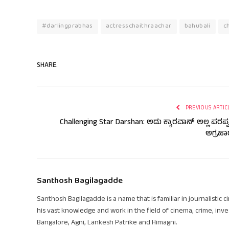
#darlingprabhas
actresschaithraachar
bahubali
c
SHARE.
PREVIOUS ARTIC
Challenging Star Darshan: ಅದು ಕ್ಯಾರವಾನ್ ಅಲ್ಲ ಪರಪ್
ಅಗ್ರಹಾ
Santhosh Bagilagadde
Santhosh Bagilagadde is a name that is familiar in journalistic 
his vast knowledge and work in the field of cinema, crime, inve
Bangalore, Agni, Lankesh Patrike and Himagni.