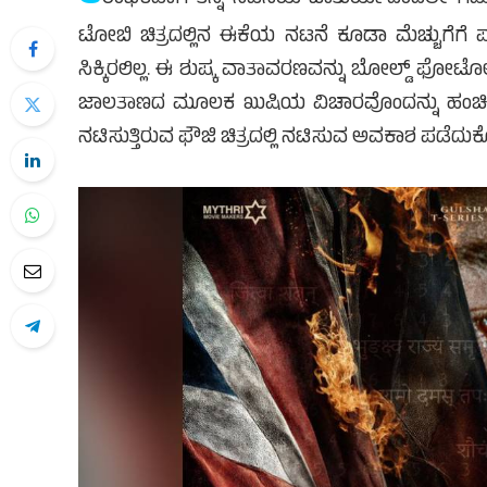
ಟೋಬಿ ಚಿತ್ರದಲ್ಲಿನ ಈಕೆಯ ನಟನೆ ಕೂಡಾ ಮೆಚ್ಚುಗೆಗೆ ಪಾ
ಸಿಕ್ಕಿರಲಿಲ್ಲ. ಈ ಶುಷ್ಕ ವಾತಾವರಣವನ್ನು ಬೋಲ್ಡ್ ಫ
ಜಾಲತಾಣದ ಮೂಲಕ ಖುಷಿಯ ವಿಚಾರವೊಂದನ್ನು ಹಂಚಿಕೊಂಡ
ನಟಿಸುತ್ತಿರುವ ಫೌಜಿ ಚಿತ್ರದಲ್ಲಿ ನಟಿಸುವ ಅವಕಾಶ ಪಡೆದುಕೊ