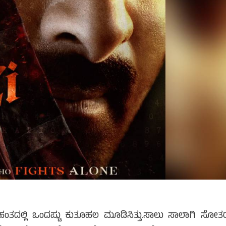
 ಹಂತದಲ್ಲಿ ಒಂದಷ್ಟು ಕುತೂಹಲ ಮೂಡಿಸಿತ್ತು.ಸಾಲು ಸಾಲಾಗಿ ಸೋ