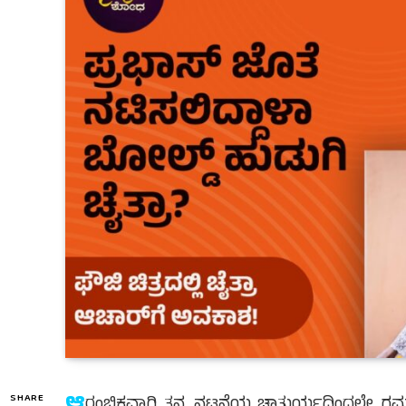
ಆ
SHARE
ರಂಭಿಕವಾಗಿ ತನ್ನ ನಟನೆಯ ಚಾತುರ್ಯದಿಂದಲೇ ಗಮನ ಸೆಳ