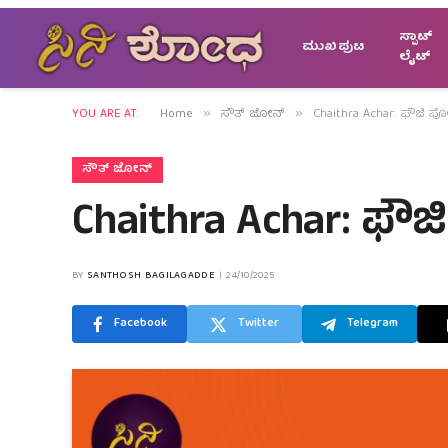
ಸ್ಪಾಟ್
ಮುಖಪುಟ
ಲೈಟ್
YOU ARE AT:
Home
ಸೌತ್ ಜೋನ್
Chaithra Achar: ಫೌಜಿ ಪ
»
»
ಸೌತ್ ಜೋನ್
Chaithra Achar: ಫೌ
BY
SANTHOSH BAGILAGADDE
24/10/2025
Facebook
Twitter
Telegram