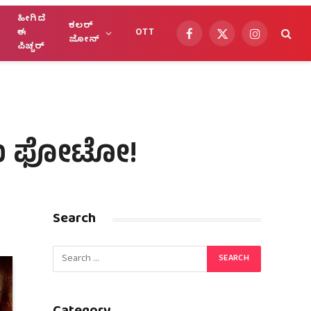
ಹೀಗಿದೆ
ಕಲರ್
ಈ
OTT
Facebook
X
Instagram
ಜೋನ್
ಪಿಚ್ಚರ್
(Twitter)
ಣಮಿಯ ಫೋಟೋ!
Search