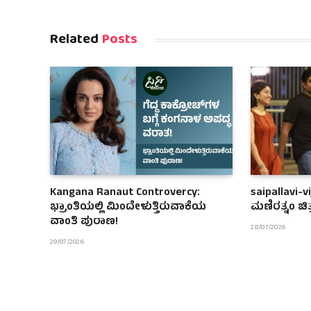
Related
Posts
Kangana Ranaut Controvercy:
saipallavi-v
ಭ್ರಾಂತಿಯಲ್ಲಿ ಮಿಂದೇಳುತ್ತಿರುವಾಕೆಯ
ಮಣಿರತ್ನಂ ಚಿ
ವಾಂತಿ ಪುರಾಣ!
28/07/2026
29/07/2026