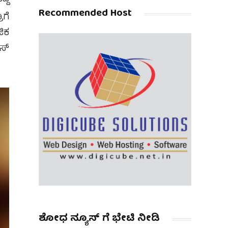
Recommended Host
ಾಗೆ
ಜಿಕ
ಸ್
ಶೋಧ ನ್ಯೂಸ್ ಗೆ ಭೇಟಿ ನೀಡಿ