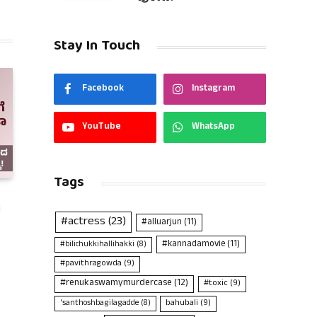
Stay In Touch
Facebook
Instagram
YouTube
WhatsApp
Tags
!
#actress
(23)
#alluarjun
(11)
#kannadamovie
(11)
#bilichukkihallihakki
(8)
#pavithragowda
(9)
#renukaswamymurdercase
(12)
#toxic
(9)
bahubali
(9)
'santhoshbagilagadde
(8)