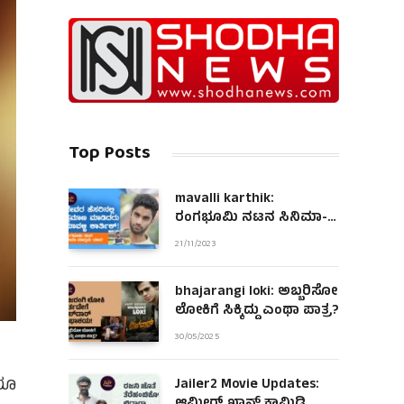
Top Posts
mavalli karthik:
ರಂಗಭೂಮಿ ನಟನ ಸಿನಿಮಾ-
ಮಾಧ್ಯಮ ಯಾನ!
21/11/2023
bhajarangi loki: ಅಬ್ಬರಿಸೋ
ಲೋಕಿಗೆ ಸಿಕ್ಕಿದ್ದು ಎಂಥಾ ಪಾತ್ರ?
30/05/2025
ತರೂ
Jailer2 Movie Updates: