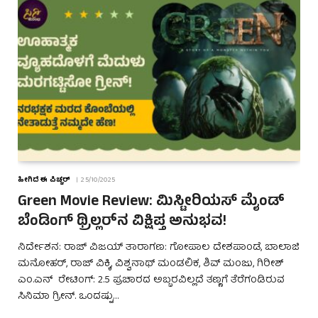
ಹೀಗಿದೆ ಈ ಪಿಚ್ಚರ್
25/10/2025
Green Movie Review: ಮಿಸ್ಟೀರಿಯಸ್ ಮೈಂಡ್
ಬೆಂಡಿಂಗ್ ಥ್ರಿಲ್ಲರ್‌ನ ವಿಕ್ಷಿಪ್ತ ಅನುಭವ!
ನಿರ್ದೇಶನ: ರಾಜ್ ವಿಜಯ್ ತಾರಾಗಣ: ಗೋಪಾಲ ದೇಶಪಾಂಡೆ, ಬಾಲಾಜಿ
ಮನೋಹರ್, ರಾಜ್ ವಿಕ್ಕಿ, ವಿಶ್ವನಾಥ್ ಮಂಡಲಿಕ, ಶಿವ್ ಮಂಜು, ಗಿರೀಶ್
ಎಂ.ಎನ್ ರೇಟಿಂಗ್: 2.5 ಪ್ರಚಾರದ ಅಬ್ಬರವಿಲ್ಲದೆ ತಣ್ಣಗೆ ತೆರೆಗಂಡಿರುವ
ಸಿನಿಮಾ ಗ್ರೀನ್. ಒಂದಷ್ಟು…