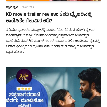
ಸ್ಪಾಟ್ ಲೈಟ್
12/07/2025
KD movie trailer review: ಕೇಡಿ ಟ್ರೈಲರಿನಲ್ಲಿ
ಕಾಣಿಸಿತೇ ಗೆಲುವಿನ ಕಿಡಿ?
ಸಿನಿಮಾ ಪ್ರಚಾರದ ಪಟ್ಟುಗಳಲ್ಲಿ ಪಾರಂಗತರಾಗವಿರುವ ಜೋಗಿ ಪ್ರೇಮ್
ಶೋಮ್ಯಾನ್ ಅನ್ನೋ ಬಿರುದಾಂಕಿತವನ್ನು ತನ್ನದಾಗಿಸಿಕೊಂಡಿದ್ದಾರೆ.
ಒಂದೆರಡು ಹಿಟ್ ಸಿನಿಮಾಗಳ ನಂತರ ನಾನಾ ಏರಿಳಿತ ಕಂಡಿರುವ ಪ್ರೇಮ್ಸ್
ಆಗಾಗ ಫೀನಿಕ್ಸಿನಂತೆ ಪುಟಿದೇಳುವ ವಿಶೇಷ ಗುಣವನ್ನೂ ಹೊಂದಿದ್ದಾರೆ.
ದ್ರುವ ಸರ್ಜಾ…