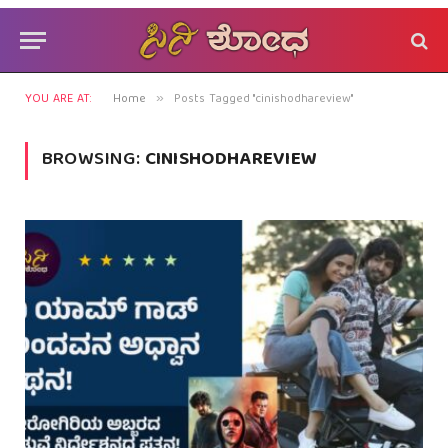
YOU ARE AT:
Home
Posts Tagged "cinishodhareview"
»
BROWSING:
CINISHODHAREVIEW