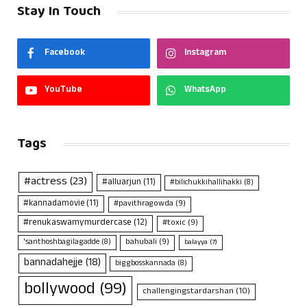
Stay In Touch
Facebook
Instagram
YouTube
WhatsApp
Tags
#actress
(23)
#alluarjun
(11)
#bilichukkihallihakki
(8)
#kannadamovie
(11)
#pavithragowda
(9)
#renukaswamymurdercase
(12)
#toxic
(9)
bahubali
(9)
'santhoshbagilagadde
(8)
balayya
(7)
bannadahejje
(18)
biggbosskannada
(8)
bollywood
(99)
challengingstardarshan
(10)