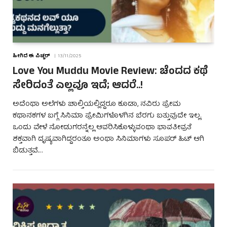
ಹೀಗಿದೆ ಈ ಪಿಚ್ಚರ್
13/11/2025
Love You Muddu Movie Review: ಚೆಂದದ ಕಥೆ
ಸೇರಿದಂತೆ ಎಲ್ಲವೂ ಇದೆ; ಆದರೆ..!
ಅದೆಂಥಾ ಅಲೆಗಳು ಚಾಲ್ತಿಯಲ್ಲಿದ್ದರೂ ಕೂಡಾ, ನವಿರು ಪ್ರೇಮ
ಕಥಾನಕಗಳ ಬಗ್ಗೆ ಸಿನಿಮಾ ಪ್ರೇಮಿಗಳೊಳಗಿನ ಬೆರಗು ಬತ್ತುವುದೇ ಇಲ್ಲ.
ಒಂದು ವೇಳೆ ನೋಡುಗರನ್ನೆಲ್ಲ ಆವರಿಸಿಕೊಳ್ಳುವಂಥಾ ಭಾವತೀವ್ರತೆ
ಶಕ್ತವಾಗಿ ದೃಷ್ಯವಾಗಿದ್ದರಂತೂ ಅಂಥಾ ಸಿನಿಮಾಗಳು ಸೂಪರ್ ಹಿಟ್ ಆಗಿ
ಬಿಡುತ್ತವೆ.…