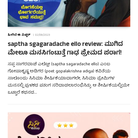
ಹೀಗಿದೆ ಈ ಪಿಚ್ಚರ್
02/09/2023
saptha sgagaradache ello review: ಮುಗಿದ
ಮೇಲೂ ಮನಸಿಗಂಟುತ್ತೆ ಗಾಢ ಪ್ರೇಮದ ಪರಾಗ!
ಸಪ್ತ ಸಾಗರದಾಚೆ ಎಲ್ಲೋ (saptha sagaradache ello) ಎಂಬ
ಗೋಪಾಕೃಷ್ಣ ಅಡಿಗರ (poet gopalakrishna adiga) ಕವಿತೆಯ
ಸಾಲೊಂದು ಸಿನಿಮಾ ಶೀರ್ಷಿಕೆಯಾದಾಗಲೇ, ಸಿನಿಮಾ ಪ್ರೇಮಿಗಳ
ಮನಸಲ್ಲಿ ಪುಳಕದ ಪತಂಗ ಸರಿದಾಡಲಾರಂಭಿಸಿತ್ತು. ಆ ಶೀರ್ಷಿಕೆಯಲ್ಲಿಯೇ
ಒಟ್ಟಾರೆ ಕಥನದ…