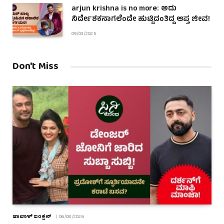
arjun krishna is no more: ಅದು
ನಿರ್ದೇಶಕನಾಗಲೆಂದೇ ಹುಟ್ಟಿದಂತಿದ್ದ ಆಪ್ತ ಜೀವ!
09/03/2025
Don't Miss
ಜಾಪಾಳ್ ಜಂಕ್ಷನ್
06/08/2026