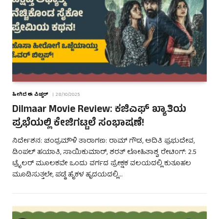
ಹೀಗಿದೆ ಈ ಪಿಚ್ಚರ್
28/10/2025
Dilmaar Movie Review: ಕಜಿಎಫ್ ಖ್ಯಾತಿಯ
ಪ್ರಭೆಯಲ್ಲಿ ಕೇಜಿಗಟ್ಟಲೆ ಸಂಭಾಷಣೆ!
ನಿರ್ದೇಶನ: ಚಂದ್ರಮೌಳಿ ತಾರಾಗಣ: ರಾಮ್ ಗೌಡ, ಅದಿತಿ ಪ್ರಭುದೇವ,
ಡಿಂಪಲ್ ಹಯಾತಿ, ಸಾಯಿಕುಮಾರ್, ಶರತ್ ಲೋಹಿತಾಶ್ವ ರೇಟಿಂಗ್: 2.5
ಟ್ರೈಲರ್ ಮೂಲಕವೇ ಒಂದು ವರ್ಗದ ಪ್ರೇಕ್ಷಕ ವಲಯದಲ್ಲಿ ಕುತೂಹಲ
ಮೂಡಿಸುತ್ತಲೇ, ಪಡ್ಡೆ ಹೈಕಳ ಹೃದಯದಲ್ಲಿ…