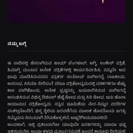
ನಮ್ಮ ಬಗ್ಗೆ
ಈ ನಾಡಿನಲ್ಲಿ ಹೆಸರಾಗಿರುವ ಹಾಯ್ ಬೆಂಗಳೂರ್, ಅಗ್ನಿ, ಲಂಕೇಶ್ ಪತ್ರಿಕೆ,
ಹಿಮಾಗ್ನಿ ಮಂತಾದ ಅನೇಕ ಪತ್ರಿಕೆಗಳಲ್ಲಿ ಕಾರ್ಯನಿರ್ವಹಿಸಿ, ತಮ್ಮದೇ ಆದ
ಛಾಪು ಮೂಡಿಸಿರುವವರು ಪತ್ರಕರ್ತ ಸಂತೋಷ್ ಬಾಗಿಲಗದ್ದೆ. ರಾಜಕೀಯ,
ಅಪರಾಧ, ಸಿನಿಮಾ ಸೇರಿದಂತೆ ತನಿಖಾ ಪತ್ರಿಕೋದ್ಯಮದಲ್ಲಿ ದಶಕಗಳಿಗೂ ಹೆಚ್ಚು
ಕಾಲ ಪಳಗಿಕೊಂಡು, ಅನೇಕ ಭ್ರಷ್ಟರನ್ನು ಬಯಲಾಗಿಸಿರುವ ಬಾಗಿಲಗದ್ದೆ
ಆರಂಭಿಸಿರುವ ವಿಭಿನ್ನ ಡಿಜಿಟಲ್ ಹೆಜ್ಜೆ ಶೋಧ ಮತ್ತು ಸಿನಿ ಶೋಧ. ಇದು ಹೊಸಾ
ಆಯಾಮದ ಪತ್ರಿಕೋದ್ಯಮ. ಸತ್ಯದ ಭೂಮಿಕೆಯ ನೇರ-ನಿಷ್ಠುರ ವರದಿಗಳ
ಸಂಕಲ್ಪದೊಂದಿಗೆ, ಭಿನ್ನ ಶೈಲಿಯ ಬರವಣಿಗೆಯ ಮೂಲಕ ಹೊಸತೊಂದು ಜಗತ್ತು
ನಿಮ್ಮೆದುರು ನಿರಂತವಾಗಿ ತೆರೆದುಕೊಳ್ಳಲಿದೆ; ಅಚ್ಚರಿಗೀಡುಮಾಡಲಿದೆ!
ಅಂದಹಾಗೆ, ಇಲ್ಲಿ ಪ್ರಕಟವಾಗೋ ಯಾವುದೇ ಬರಹಗಳನ್ನು ಯಾರೂ ಭಟ್ಟಿ
ಇಳಿಸುವಂತಿಲ್ಲ. ಅಂಥಾ ಕಳವು ವೃತ್ತಾಂತ ಗಮನಕ್ಕೆ ಬಂದರೆ ಕಾನೂನು ರೀತಿಯಲ್ಲಿ