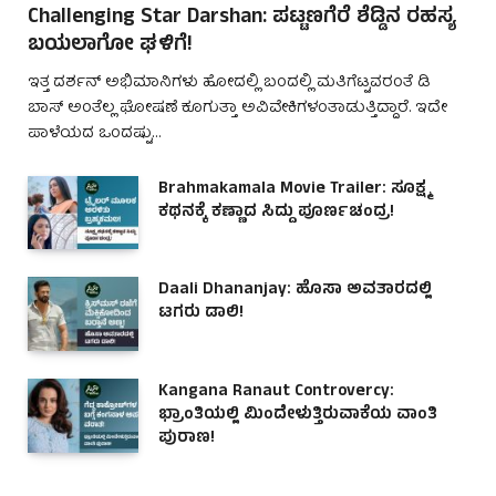
Challenging Star Darshan: ಪಟ್ಟಣಗೆರೆ ಶೆಡ್ಡಿನ ರಹಸ್ಯ
ಬಯಲಾಗೋ ಘಳಿಗೆ!
ಇತ್ತ ದರ್ಶನ್ ಅಭಿಮಾನಿಗಳು ಹೋದಲ್ಲಿ ಬಂದಲ್ಲಿ ಮತಿಗೆಟ್ಟವರಂತೆ ಡಿ
ಬಾಸ್ ಅಂತೆಲ್ಲ ಘೋಷಣೆ ಕೂಗುತ್ತಾ ಅವಿವೇಕಿಗಳಂತಾಡುತ್ತಿದ್ದಾರೆ. ಇದೇ
ಪಾಳೆಯದ ಒಂದಷ್ಟು…
Brahmakamala Movie Trailer: ಸೂಕ್ಷ್ಮ
ಕಥನಕ್ಕೆ ಕಣ್ಣಾದ ಸಿದ್ದು ಪೂರ್ಣಚಂದ್ರ!
Daali Dhananjay: ಹೊಸಾ ಅವತಾರದಲ್ಲಿ
ಟಗರು ಡಾಲಿ!
Kangana Ranaut Controvercy:
ಭ್ರಾಂತಿಯಲ್ಲಿ ಮಿಂದೇಳುತ್ತಿರುವಾಕೆಯ ವಾಂತಿ
ಪುರಾಣ!