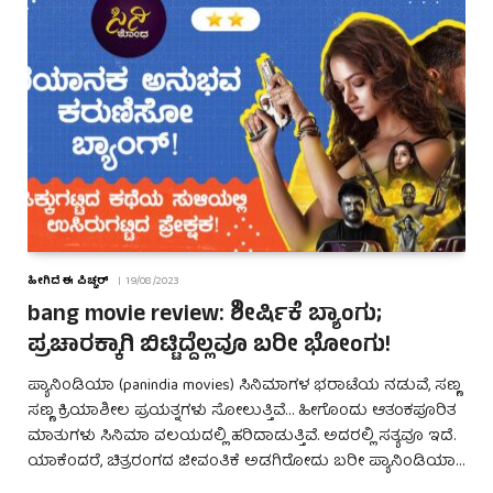
ಹೀಗಿದೆ ಈ ಪಿಚ್ಚರ್
19/08/2023
bang movie review: ಶೀರ್ಷಿಕೆ ಬ್ಯಾಂಗು;
ಪ್ರಚಾರಕ್ಕಾಗಿ ಬಿಟ್ಟಿದ್ದೆಲ್ಲವೂ ಬರೀ ಭೋಂಗು!
ಪ್ಯಾನಿಂಡಿಯಾ (panindia movies) ಸಿನಿಮಾಗಳ ಭರಾಟೆಯ ನಡುವೆ, ಸಣ್ಣ
ಸಣ್ಣ ಕ್ರಿಯಾಶೀಲ ಪ್ರಯತ್ನಗಳು ಸೋಲುತ್ತಿವೆ… ಹೀಗೊಂದು ಆತಂಕಪೂರಿತ
ಮಾತುಗಳು ಸಿನಿಮಾ ವಲಯದಲ್ಲಿ ಹರಿದಾಡುತ್ತಿವೆ. ಅದರಲ್ಲಿ ಸತ್ಯವೂ ಇದೆ.
ಯಾಕೆಂದರೆ, ಚಿತ್ರರಂಗದ ಜೀವಂತಿಕೆ ಅಡಗಿರೋದು ಬರೀ ಪ್ಯಾನಿಂಡಿಯಾ…