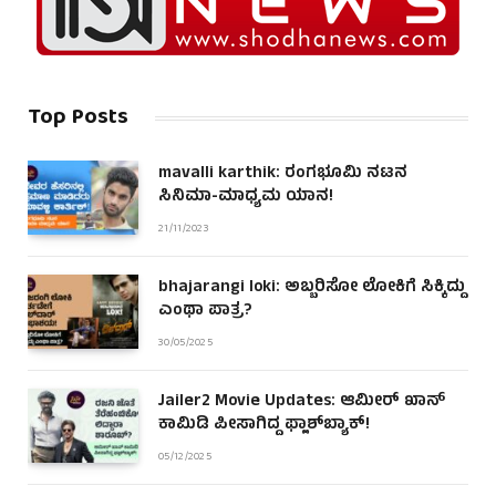
Top Posts
mavalli karthik: ರಂಗಭೂಮಿ ನಟನ
ಸಿನಿಮಾ-ಮಾಧ್ಯಮ ಯಾನ!
21/11/2023
bhajarangi loki: ಅಬ್ಬರಿಸೋ ಲೋಕಿಗೆ ಸಿಕ್ಕಿದ್ದು
ಎಂಥಾ ಪಾತ್ರ?
30/05/2025
Jailer2 Movie Updates: ಆಮೀರ್ ಖಾನ್
ಕಾಮಿಡಿ ಪೀಸಾಗಿದ್ದ ಫ್ಲಾಶ್‌ಬ್ಯಾಕ್!
05/12/2025