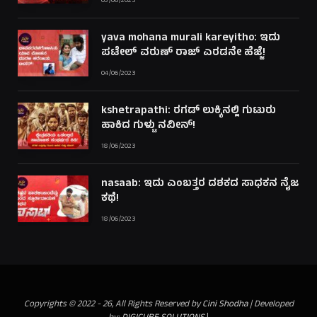
03/06/2023
yava mohana murali kareyitho: ಇದು
ಪಟೇಲ್ ವರುಣ್ ರಾಜ್ ಎರಡನೇ ಹೆಜ್ಜೆ!
04/06/2023
kshetrapathi: ರಗಡ್ ಲುಕ್ಕಿನಲ್ಲಿ ಗುಟುರು
ಹಾಕಿದ ಗುಳ್ಟು ನವೀನ್!
18/06/2023
nasaab: ಇದು ಎಂಬತ್ತರ ದಶಕದ ಸಾಧಕನ ನೈಜ
ಕಥೆ!
18/06/2023
Copyrights © 2022 - 26, All Rights Reserved by
Cini Shodha
| Developed