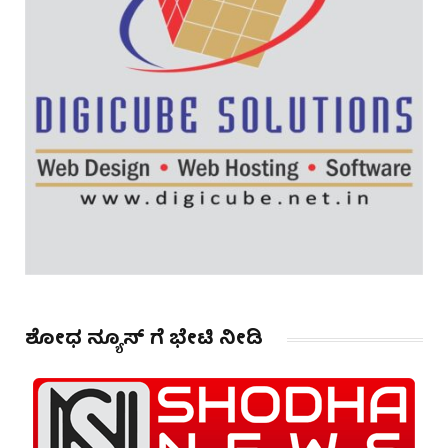
ಶೋಧ ನ್ಯೂಸ್ ಗೆ ಭೇಟಿ ನೀಡಿ