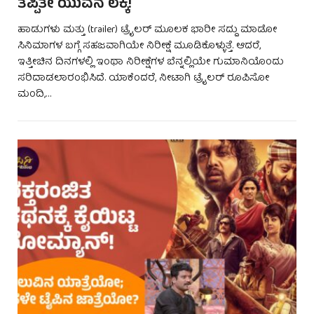
ತಪ್ಪಿತೇ ಯುವನ ಲೆಕ್ಕ!
ಹಾಡುಗಳು ಮತ್ತು (trailer) ಟ್ರೈಲರ್ ಮೂಲಕ ಭಾರೀ ಸದ್ದು ಮಾಡೋ
ಸಿನಿಮಾಗಳ ಬಗ್ಗೆ ಸಹಜವಾಗಿಯೇ ನಿರೀಕ್ಷೆ ಮೂಡಿಕೊಳ್ಳುತ್ತೆ. ಆದರೆ,
ಇತ್ತೀಚಿನ ದಿನಗಳಲ್ಲಿ ಇಂಥಾ ನಿರೀಕ್ಷೆಗಳ ಬೆನ್ನಲ್ಲಿಯೇ ಗುಮಾನಿಯೊಂದು
ಸರಿದಾಡಲಾರಂಭಿಸಿದೆ. ಯಾಕೆಂದರೆ, ನೀಟಾಗಿ ಟ್ರೈಲರ್ ರೂಪಿಸೋ
ಮಂದಿ,…