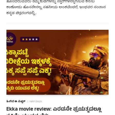
ಹೊಂದಿರುವವರು ತಮ್ಮ ಕುಡಿಗಳನ್ನು ಸ್ಟಾರ್‌ಗಳನ್ನಾಗಿಸುವ ಕನಸು
ಕಾಣೋದು ಹೊಸತೇನಲ್ಲ. ಸಹನೀಯ ಅಂಶವೆಂದರೆ, ಇಂಥವರ ಸಂತಾನ
ಕನ್ನಡ ಚಿತ್ರರಂಗದಲ್ಲಿ…
ಹೀಗಿದೆ ಈ ಪಿಚ್ಚರ್
19/07/2025
Ekka movie review: ಎರಡನೇ ಪ್ರಯತ್ನದಲ್ಲೂ