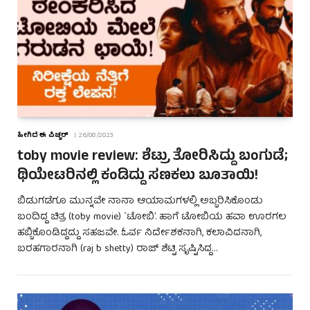
ಹೀಗಿದೆ ಈ ಪಿಚ್ಚರ್
26/08/2023
toby movie review: ಶೆಟ್ರು ತೋರಿಸಿದ್ದು ಬಂಗುಡೆ;
ಥಿಯೇಟರಿನಲ್ಲಿ ಕಂಡಿದ್ದು ಸಣಕಲು ಬೂತಾಯಿ!
ಬಿಡುಗಡೆಗೂ ಮುನ್ನವೇ ನಾನಾ ಆಯಾಮಗಳಲ್ಲಿ ಅಬ್ಬರಿಸಿಕೊಂಡು
ಬಂದಿದ್ದ ಚಿತ್ರ (toby movie) `ಟೋಬಿ’. ಹಾಗೆ ಟೋಬಿಯ ಹವಾ ಊರಗಲ
ಹಬ್ಬಿಕೊಂಡಿದ್ದದ್ದು ಸಹಜವೇ. ಓರ್ವ ನಿರ್ದೇಶಕನಾಗಿ, ಕಲಾವಿದನಾಗಿ,
ಬರಹಗಾರನಾಗಿ (raj b shetty) ರಾಜ್ ಶೆಟ್ಟಿ ಸೃಷ್ಟಿಸಿದ್ದ…