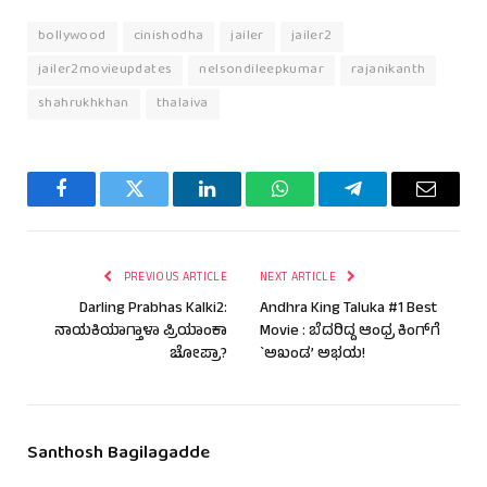
bollywood
cinishodha
jailer
jailer2
jailer2movieupdates
nelsondileepkumar
rajanikanth
shahrukhkhan
thalaiva
Facebook
Twitter
LinkedIn
WhatsApp
Telegram
Email
PREVIOUS ARTICLE
NEXT ARTICLE
Darling Prabhas Kalki2:
Andhra King Taluka #1 Best
ನಾಯಕಿಯಾಗ್ತಾಳಾ ಪ್ರಿಯಾಂಕಾ
Movie : ಬೆದರಿದ್ದ ಆಂಧ್ರ ಕಿಂಗ್‌ಗೆ
ಚೋಪ್ರಾ?
`ಅಖಂಡ’ ಅಭಯ!
Santhosh Bagilagadde