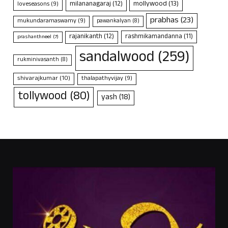
mollywood
(13)
milananagaraj
(12)
loveseasons
(9)
prabhas
(23)
mukundaramaswamy
(9)
pawankalyan
(8)
rajanikanth
(12)
rashmikamandanna
(11)
prashanthneel
(7)
sandalwood
(259)
rukminivasanth
(8)
shivarajkumar
(10)
thalapathyvijay
(9)
tollywood
(80)
yash
(18)