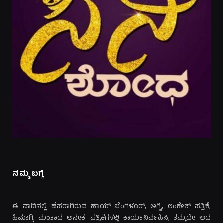
ನಮ್ಮ ಬಗ್ಗೆ
ಈ ನಾಡಿನಲ್ಲಿ ಹೆಸರಾಗಿರುವ ಹಾಯ್ ಬೆಂಗಳೂರ್, ಅಗ್ನಿ, ಲಂಕೇಶ್ ಪತ್ರಿಕೆ,
ಹಿಮಾಗ್ನಿ ಮಂತಾದ ಅನೇಕ ಪತ್ರಿಕೆಗಳಲ್ಲಿ ಕಾರ್ಯನಿರ್ವಹಿಸಿ, ತಮ್ಮದೇ ಆದ