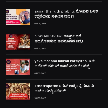
samantha ruth prabhu: ನೋವಿನ ಬಳಿಕ
ಕಣ್ತೆರೆಯಿತು ನಲಿವಿನ ಪರ್ವ!
02/06/2023
pinki elli review: ಅಬ್ಬರವಿಲ್ಲದೆ
ಆದ್ರ್ರಗೊಳಿಸುವ ಅಪರೂಪದ ಚಿತ್ರ!
03/06/2023
yava mohana murali kareyitho: ಇದು
ಪಟೇಲ್ ವರುಣ್ ರಾಜ್ ಎರಡನೇ ಹೆಜ್ಜೆ!
04/06/2023
kshetrapathi: ರಗಡ್ ಲುಕ್ಕಿನಲ್ಲಿ ಗುಟುರು
ಹಾಕಿದ ಗುಳ್ಟು ನವೀನ್!
18/06/2023