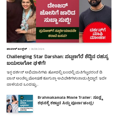
ಜಾಪಾಳ್ ಜಂಕ್ಷನ್
06/08/2026
Challenging Star Darshan: ಪಟ್ಟಣಗೆರೆ ಶೆಡ್ಡಿನ ರಹಸ್ಯ
ಬಯಲಾಗೋ ಘಳಿಗೆ!
ಇತ್ತ ದರ್ಶನ್ ಅಭಿಮಾನಿಗಳು ಹೋದಲ್ಲಿ ಬಂದಲ್ಲಿ ಮತಿಗೆಟ್ಟವರಂತೆ ಡಿ
ಬಾಸ್ ಅಂತೆಲ್ಲ ಘೋಷಣೆ ಕೂಗುತ್ತಾ ಅವಿವೇಕಿಗಳಂತಾಡುತ್ತಿದ್ದಾರೆ. ಇದೇ
ಪಾಳೆಯದ ಒಂದಷ್ಟು…
Brahmakamala Movie Trailer: ಸೂಕ್ಷ್ಮ
ಕಥನಕ್ಕೆ ಕಣ್ಣಾದ ಸಿದ್ದು ಪೂರ್ಣಚಂದ್ರ!