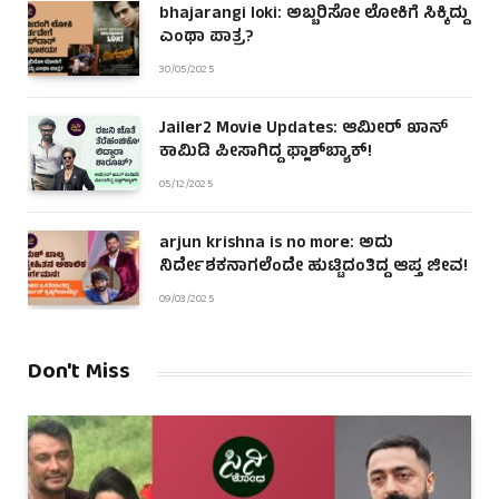
bhajarangi loki: ಅಬ್ಬರಿಸೋ ಲೋಕಿಗೆ ಸಿಕ್ಕಿದ್ದು
ಎಂಥಾ ಪಾತ್ರ?
30/05/2025
Jailer2 Movie Updates: ಆಮೀರ್ ಖಾನ್
ಕಾಮಿಡಿ ಪೀಸಾಗಿದ್ದ ಫ್ಲಾಶ್‌ಬ್ಯಾಕ್!
05/12/2025
arjun krishna is no more: ಅದು
ನಿರ್ದೇಶಕನಾಗಲೆಂದೇ ಹುಟ್ಟಿದಂತಿದ್ದ ಆಪ್ತ ಜೀವ!
09/03/2025
Don't Miss