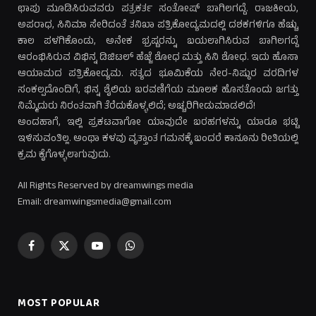
ಛಾಪು ಮೂಡಿಸಿರುವವರು ಪತ್ರಕರ್ತ ಸಂತೋಷ್ ಬಾಗಿಲಗದ್ದೆ. ರಾಜಕೀಯ,
ಅಪರಾಧ, ಸಿನಿಮಾ ಸೇರಿದಂತೆ ತನಿಖಾ ಪತ್ರಿಕೋದ್ಯಮದಲ್ಲಿ ದಶಕಗಳಿಗೂ ಹೆಚ್ಚು
ಕಾಲ ಪಳಗಿಕೊಂಡು, ಅನೇಕ ಭ್ರಷ್ಟರನ್ನು ಬಯಲಾಗಿಸಿರುವ ಬಾಗಿಲಗದ್ದೆ
ಆರಂಭಿಸಿರುವ ವಿಭಿನ್ನ ಡಿಜಿಟಲ್ ಹೆಜ್ಜೆ ಶೋಧ ಮತ್ತು ಸಿನಿ ಶೋಧ. ಇದು ಹೊಸಾ
ಆಯಾಮದ ಪತ್ರಿಕೋದ್ಯಮ. ಸತ್ಯದ ಭೂಮಿಕೆಯ ನೇರ-ನಿಷ್ಠುರ ವರದಿಗಳ
ಸಂಕಲ್ಪದೊಂದಿಗೆ, ಭಿನ್ನ ಶೈಲಿಯ ಬರವಣಿಗೆಯ ಮೂಲಕ ಹೊಸತೊಂದು ಜಗತ್ತು
ನಿಮ್ಮೆದುರು ನಿರಂತವಾಗಿ ತೆರೆದುಕೊಳ್ಳಲಿದೆ; ಅಚ್ಚರಿಗೀಡುಮಾಡಲಿದೆ!
ಅಂದಹಾಗೆ, ಇಲ್ಲಿ ಪ್ರಕಟವಾಗೋ ಯಾವುದೇ ಬರಹಗಳನ್ನು ಯಾರೂ ಭಟ್ಟಿ
ಇಳಿಸುವಂತಿಲ್ಲ. ಅಂಥಾ ಕಳವು ವೃತ್ತಾಂತ ಗಮನಕ್ಕೆ ಬಂದರೆ ಕಾನೂನು ರೀತಿಯಲ್ಲಿ
ಕ್ರಮ ಕೈಗೊಳ್ಳಲಾಗುವುದು.
All Rights Reserved by dreamwings media
Email: dreamwingsmedia@gmail.com
Facebook
X
YouTube
WhatsApp
(Twitter)
MOST POPULAR