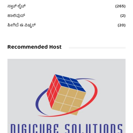
ಸ್ಪಾಟ್ ಲೈಟ್
(265)
ಹಾಲಿವುಡ್
(2)
ಹೀಗಿದೆ ಈ ಪಿಚ್ಚರ್
(20)
Recommended Host