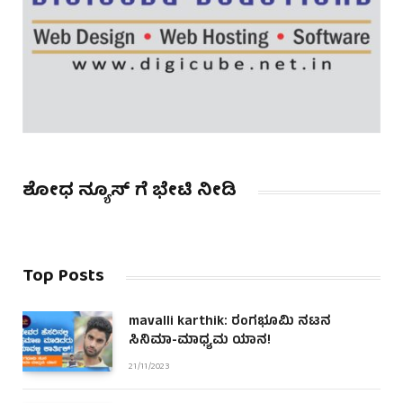
ಶೋಧ ನ್ಯೂಸ್ ಗೆ ಭೇಟಿ ನೀಡಿ
Top Posts
mavalli karthik: ರಂಗಭೂಮಿ ನಟನ
ಸಿನಿಮಾ-ಮಾಧ್ಯಮ ಯಾನ!
21/11/2023