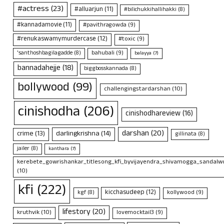
#actress
(23)
#alluarjun
(11)
#bilichukkihallihakki
(8)
#kannadamovie
(11)
#pavithragowda
(9)
#renukaswamymurdercase
(12)
#toxic
(9)
bahubali
(9)
'santhoshbagilagadde
(8)
balayya
(7)
bannadahejje
(18)
biggbosskannada
(8)
bollywood
(99)
challengingstardarshan
(10)
cinishodha
(206)
cinishodhareview
(16)
darshan
(20)
crime
(13)
darlingkrishna
(14)
gillinata
(8)
jailer
(8)
kanthara
(7)
kerebete_gowrishankar_titlesong_kfi_byvijayendra_shivamogga_sandalwo
(10)
kfi
(222)
kicchasudeep
(12)
kollywood
(9)
kgf
(8)
lifestory
(20)
kruthvik
(10)
lovemocktail3
(9)