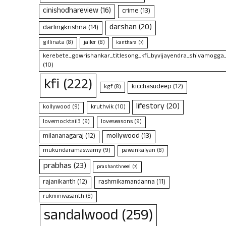
cinishodhareview
(16)
crime
(13)
darshan
(20)
darlingkrishna
(14)
gillinata
(8)
jailer
(8)
kanthara
(7)
kerebete_gowrishankar_titlesong_kfi_byvijayendra_shivamogga
(10)
kfi
(222)
kicchasudeep
(12)
kgf
(8)
lifestory
(20)
kruthvik
(10)
kollywood
(9)
lovemocktail3
(9)
loveseasons
(9)
mollywood
(13)
milananagaraj
(12)
mukundaramaswamy
(9)
pawankalyan
(8)
prabhas
(23)
prashanthneel
(7)
rajanikanth
(12)
rashmikamandanna
(11)
rukminivasanth
(8)
sandalwood
(259)