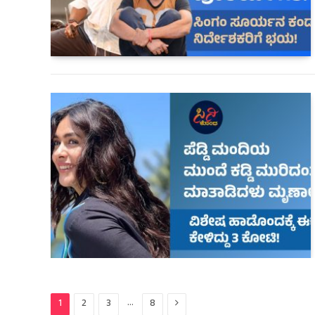
Next
…
1
2
3
8