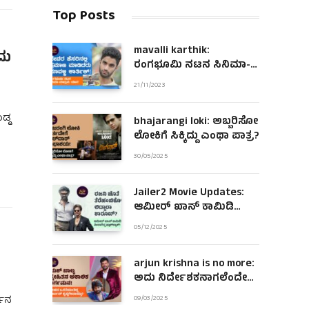
Top Posts
mavalli karthik:
ದು
ರಂಗಭೂಮಿ ನಟನ ಸಿನಿಮಾ-
ಮಾಧ್ಯಮ ಯಾನ!
21/11/2023
ಡ್ಡ
bhajarangi loki: ಅಬ್ಬರಿಸೋ
ಲೋಕಿಗೆ ಸಿಕ್ಕಿದ್ದು ಎಂಥಾ ಪಾತ್ರ?
30/05/2025
Jailer2 Movie Updates:
ಆಮೀರ್ ಖಾನ್ ಕಾಮಿಡಿ
ಪೀಸಾಗಿದ್ದ ಫ್ಲಾಶ್‌ಬ್ಯಾಕ್!
05/12/2025
arjun krishna is no more:
ಅದು ನಿರ್ದೇಶಕನಾಗಲೆಂದೇ
ಹುಟ್ಟಿದಂತಿದ್ದ ಆಪ್ತ ಜೀವ!
್ಶನ
09/03/2025