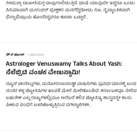
ನೀಡುತ್ತಾ ದಾಖಲೆಯತ್ತ ದಾಪುಗಾಲಿಡುತ್ತಿದೆ. ಭಾಷೆ ಯಾವುದೇ ಇದ್ದರೂ ಒಂದು
ಸಿನಿಮಾವಾಗಿ ಧುರಂಧರ್ ಪ್ರೇಕ್ಷಕರ ಮನಗೆದ್ದಿರೋದು ನಿಜ. ಸೈದ್ಧಾಂತಿಕವಾಗಿ
ಭಿನ್ನಾಭಿಪ್ರಾಯ ಹೊಂದಿದ್ದವರೂ ಕೂಡಾ ಒಟ್ಟಾರೆ…
ಸೌತ್ ಜೋನ್
16/03/2026
Astrologer Venuswamy Talks About Yash:
ಸೆಲೆಬ್ರಿಟಿ ವಂಚಕ ವೇಣುಸ್ವಾಮಿ!
ನ್ಯೂಸ್ ಚಾನೆಲ್ಲುಗಳು, ಮನೋರಂಜನಾತ್ಮಕ ವಾಹಿನಿಗಳು ಪ್ರವರ್ಧಮಾನಕ್ಕೆ ಬಂದ
ನಂತರ ಕಳ್ಳ ಜ್ಯೋತಿಷಿಗಳ ಹಾವಳಿ ಮೇರೆ ಮೀರಿಕೊಂಡಿದೆ. ಕರ್ನಾಟಕವೂ ಸೇರಿದ
ಬಹುತೇಕ ಎಲ್ಲ ರಾಜ್ಯಗಳಲ್ಲಿಯೂ ಅರೆಬರೆ ಕಲಿತ ಜ್ಯೋತಿಷ್ಯ ಶಾಸ್ತ್ರವನ್ನೇ ಕಾಸು
ಪೀಕುವ ದಂಧೆಗೆ ಬಳಸಿಕೊಳ್ಳುತ್ತಿರುವ ದಗಲ್ಬಾಜಿಗಳೇ…