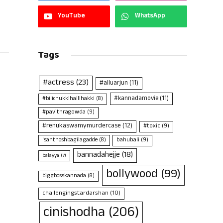
YouTube
WhatsApp
Tags
#actress
(23)
#alluarjun
(11)
#kannadamovie
(11)
#bilichukkihallihakki
(8)
#pavithragowda
(9)
#renukaswamymurdercase
(12)
#toxic
(9)
bahubali
(9)
'santhoshbagilagadde
(8)
bannadahejje
(18)
balayya
(7)
bollywood
(99)
biggbosskannada
(8)
challengingstardarshan
(10)
cinishodha
(206)