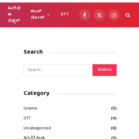
ಹೀಗಿದೆ
ಕಲರ್
ಈ
OTT
Facebook
X
Instagram
ಜೋನ್
ಪಿಚ್ಚರ್
(Twitter)
Search
Category
Cinema
(5)
OTT
(4)
Uncategorized
(8)
ಕಿರುತೆರೆ ಕಿಟಕಿ
(5)