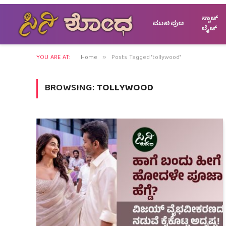
ಸ್ಪಾಟ್
ಮುಖಪುಟ
ಲೈಟ್
YOU ARE AT:
Home
Posts Tagged "tollywood"
»
BROWSING:
TOLLYWOOD