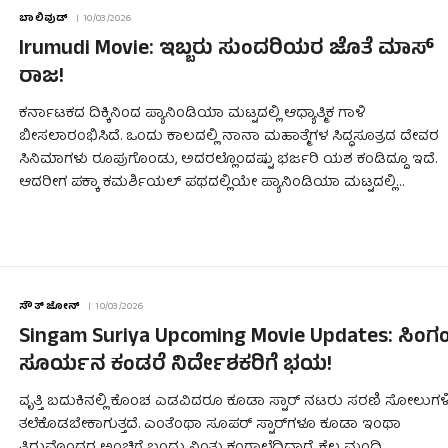
ಬಾಲಿವುಡ್
10/03/2026
Irumudi Movie: ಇಬ್ಬರು ಸುಂದರಿಯರ ಜೊತೆ ಮಾಸ್
ರಾಜ!
ಕರ್ನಾಟಕದ ದಿಕ್ಕಿನಿಂದ ಪ್ಯಾನಿಂಡಿಯಾ ಮಟ್ಟದಲ್ಲಿ ಆಧ್ಯಾತ್ಮಿಕ ಗಾಳಿ
ಬೀಸಲಾರಂಭಿಸಿದೆ. ಒಂದು ಕಾಲದಲ್ಲಿ ನಾನಾ ಮಹಾತ್ಮೆಗಳ ಸಿದ್ಧಸೂತ್ರದ ದೇವರ
ಸಿನಿಮಾಗಳು ರೂಪುಗೊಂಡು, ಅದರಲ್ಲೊಂದಷ್ಟು ಭರ್ಜರಿ ಯಶ ಕಂಡಿದ್ದೂ ಇದೆ.
ಆದರೀಗ ಪಕ್ಕಾ ಕಮರ್ಶಿಯಲ್ ಪಥದಲ್ಲಿಯೇ ಪ್ಯಾನಿಂಡಿಯಾ ಮಟ್ಟದಲ್ಲಿ…
ಸೌತ್ ಜೋನ್
10/03/2026
Singam Suriya Upcoming Movie Updates: ಸಿಂಗ
ಸೂರ್ಯನ ಕಂಡರೆ ನಿರ್ದೇಶಕರಿಗೆ ಭಯ!
ವೃತ್ತಿ ಬದುಕಿನಲ್ಲಿ ಕೊಂಚ ಎಡವಿದರೂ ಕೂಡಾ ಸ್ಟಾರ್ ನಟರು ಸರಣಿ ಸೋಲುಗಳಿ
ತಲೆಕೊಡಬೇಕಾಗುತ್ತದೆ. ಎಂತೆಂಥಾ ಸೂಪರ್ ಸ್ಟಾರ್‌ಗಳೂ ಕೂಡಾ ಇಂಥಾ
ತಿರುವೊಂದರ ಅಂಚಿಗೆ ಬಂದು ನಿಂತು ಕಂಗಾಲೆದ್ದಿದ್ದಾರೆ. ಕೆಲ ಮಂದಿ