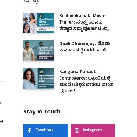
ಒಂದಷ್ಟು…
Brahmakamala Movie
Trailer: ಸೂಕ್ಷ್ಮ ಕಥನಕ್ಕೆ
ಕಣ್ಣಾದ ಸಿದ್ದು ಪೂರ್ಣಚಂದ್ರ!
Daali Dhananjay: ಹೊಸಾ
ಅವತಾರದಲ್ಲಿ ಟಗರು ಡಾಲಿ!
Kangana Ranaut
Controvercy: ಭ್ರಾಂತಿಯಲ್ಲಿ
ಮಿಂದೇಳುತ್ತಿರುವಾಕೆಯ ವಾಂತಿ
ಪುರಾಣ!
ಂ
Stay In Touch
ಗೆ
Facebook
Instagram