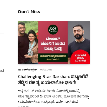
Don't Miss
ಜಾಪಾಳ್ ಜಂಕ್ಷನ್
06/08/2026
ಂತೆ
Challenging Star Darshan: ಪಟ್ಟಣಗೆರೆ
ಶೆಡ್ಡಿನ ರಹಸ್ಯ ಬಯಲಾಗೋ ಘಳಿಗೆ!
ಇತ್ತ ದರ್ಶನ್ ಅಭಿಮಾನಿಗಳು ಹೋದಲ್ಲಿ ಬಂದಲ್ಲಿ
ಮತಿಗೆಟ್ಟವರಂತೆ ಡಿ ಬಾಸ್ ಅಂತೆಲ್ಲ ಘೋಷಣೆ ಕೂಗುತ್ತಾ
ಅವಿವೇಕಿಗಳಂತಾಡುತ್ತಿದ್ದಾರೆ. ಇದೇ ಪಾಳೆಯದ