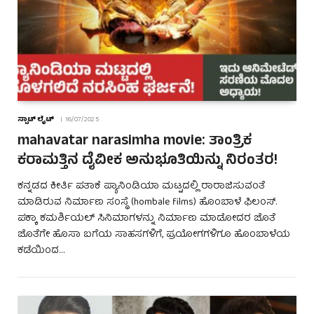
ಸ್ಪಾಟ್ ಲೈಟ್
16/07/2025
mahavatar narasimha movie: ತಾಂತ್ರಿಕ
ಕರಾಮತ್ತಿನ ದೈವೀಕ ಅನುಭೂತಿಯಿನ್ನು ನಿರಂತರ!
ಕನ್ನಡದ ಕೀರ್ತಿ ಪತಾಕೆ ಪ್ಯಾನಿಂಡಿಯಾ ಮಟ್ಟದಲ್ಲಿ ರಾರಾಜಿಸುವಂತೆ
ಮಾಡಿರುವ ನಿರ್ಮಾಣ ಸಂಸ್ಥೆ (hombale films) ಹೊಂಬಾಳೆ ಫಿಲಂಸ್.
ಪಕ್ಕಾ ಕಮರ್ಶಿಯಲ್ ಸಿನಿಮಾಗಳನ್ನು ನಿರ್ಮಾಣ ಮಾಡೋದರ ಜೊತೆ
ಜೊತೆಗೇ ಹೊಸಾ ಬಗೆಯ ಸಾಹಸಗಳಿಗೆ, ಪ್ರಯೋಗಗಳಿಗೂ ಹೊಂಬಾಳೆಯ
ಕಡೆಯಿಂದ…