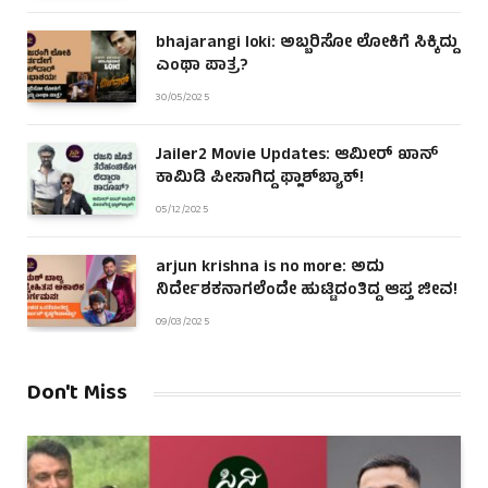
bhajarangi loki: ಅಬ್ಬರಿಸೋ ಲೋಕಿಗೆ ಸಿಕ್ಕಿದ್ದು
ಎಂಥಾ ಪಾತ್ರ?
30/05/2025
Jailer2 Movie Updates: ಆಮೀರ್ ಖಾನ್
ಕಾಮಿಡಿ ಪೀಸಾಗಿದ್ದ ಫ್ಲಾಶ್‌ಬ್ಯಾಕ್!
05/12/2025
arjun krishna is no more: ಅದು
ನಿರ್ದೇಶಕನಾಗಲೆಂದೇ ಹುಟ್ಟಿದಂತಿದ್ದ ಆಪ್ತ ಜೀವ!
09/03/2025
Don't Miss