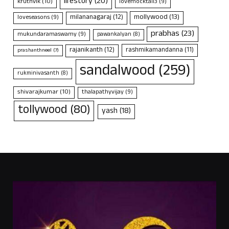
lifestory
(20)
kruthvik
(10)
lovemocktail3
(9)
mollywood
(13)
milananagaraj
(12)
loveseasons
(9)
prabhas
(23)
mukundaramaswamy
(9)
pawankalyan
(8)
rajanikanth
(12)
rashmikamandanna
(11)
prashanthneel
(7)
sandalwood
(259)
rukminivasanth
(8)
shivarajkumar
(10)
thalapathyvijay
(9)
tollywood
(80)
yash
(18)