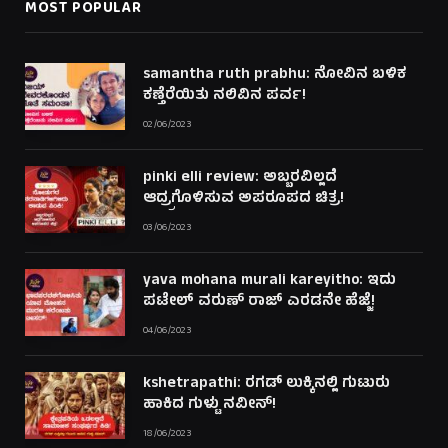
MOST POPULAR
samantha ruth prabhu: ನೋವಿನ ಬಳಿಕ
ಕಣ್ತೆರೆಯಿತು ನಲಿವಿನ ಪರ್ವ!
02/06/2023
pinki elli review: ಅಬ್ಬರವಿಲ್ಲದೆ
ಆದ್ರ್ರಗೊಳಿಸುವ ಅಪರೂಪದ ಚಿತ್ರ!
03/06/2023
yava mohana murali kareyitho: ಇದು
ಪಟೇಲ್ ವರುಣ್ ರಾಜ್ ಎರಡನೇ ಹೆಜ್ಜೆ!
04/06/2023
kshetrapathi: ರಗಡ್ ಲುಕ್ಕಿನಲ್ಲಿ ಗುಟುರು
ಹಾಕಿದ ಗುಳ್ಟು ನವೀನ್!
18/06/2023