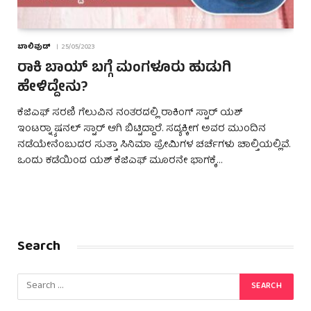
ಬಾಲಿವುಡ್
25/05/2023
ರಾಕಿ ಬಾಯ್ ಬಗ್ಗೆ ಮಂಗಳೂರು ಹುಡುಗಿ
ಹೇಳಿದ್ದೇನು?
ಕೆಜಿಎಫ್ ಸರಣಿ ಗೆಲುವಿನ ನಂತರದಲ್ಲಿ ರಾಕಿಂಗ್ ಸ್ಟಾರ್ ಯಶ್
ಇಂಟರ್‍ನ್ಯಾಷನಲ್ ಸ್ಟಾರ್ ಆಗಿ ಬಿಟ್ಟಿದ್ದಾರೆ. ಸದ್ಯಕ್ಕೀಗ ಅವರ ಮುಂದಿನ
ನಡೆಯೇನೆಂಬುದರ ಸುತ್ತಾ ಸಿನಿಮಾ ಪ್ರೇಮಿಗಳ ಚರ್ಚೆಗಳು ಚಾಲ್ತಿಯಲ್ಲಿವೆ.
ಒಂದು ಕಡೆಯಿಂದ ಯಶ್ ಕೆಜಿಎಫ್ ಮೂರನೇ ಭಾಗಕ್ಕೆ…
Search