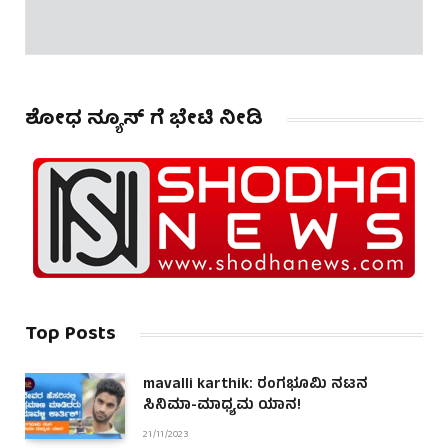
ಶೋಧ ನ್ಯೂಸ್ ಗೆ ಭೇಟಿ ನೀಡಿ
Top Posts
mavalli karthik: ರಂಗಭೂಮಿ ನಟನ
ಸಿನಿಮಾ-ಮಾಧ್ಯಮ ಯಾನ!
21/11/2023