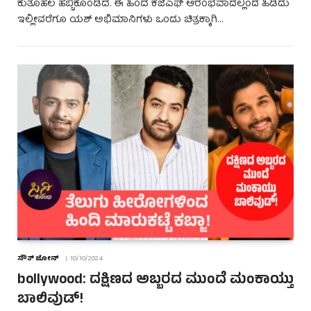
ಕುತೂಹಲ ಹಬ್ಬಿಕೊಂಡಿದೆ. ಈ ಹಿಂದೆ ಕೆಜಿಎಫ್ ಆರಂಭವಾದಲ್ಲಿಂದ ಹಿಡಿದು
ಇಲ್ಲೀವರೆಗೂ ಯಶ್ ಅಭಿಮಾನಿಗಳು ಒಂದು ಚಿತ್ರಕ್ಕಾಗಿ…
ಸೌತ್ ಜೋನ್
10/10/2024
bollywood: ದಕ್ಷಿಣದ ಅಬ್ಬರದ ಮುಂದೆ ಮಂಕಾಯ್ತು
ಬಾಲಿವುಡ್!