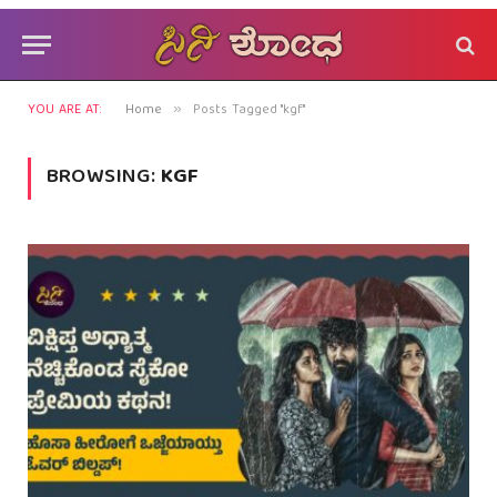
YOU ARE AT:
Home
Posts Tagged "kgf"
»
BROWSING:
KGF