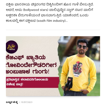
ದಕ್ಷಿಣ ಭಾರತೀಯ ಚಿತ್ರರಂಗದ ದಿಕ್ಕಿನಿಂದೀಗ ಹೊಸ ಗಾಳಿ ಬೀಸುತ್ತಿದೆ.
ಆದರೆ, ಅದು (bollywood stars) ಬಾಲಿವುಡ್ಡಿನ ಸ್ಟಾರ್ ನಟರ ಪಾಲಿಗೆ
ಅಕ್ಷರಶಃ ಬಿರುಗಾಳಿಯಂತೆ ಭಾಸವಾಗುತ್ತಿದೆ. ಯಾಕೆಂದರೆ, ಒಂದು
ಕಾಲದಲ್ಲಿ ಈಗ ದಕ್ಷಿಣದ (south film industry)…
ಬಣ್ಣದ ಹೆಜ್ಜೆ
13/07/2023