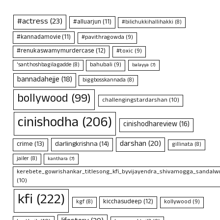
#actress
(23)
#alluarjun
(11)
#bilichukkihallihakki
(8)
#kannadamovie
(11)
#pavithragowda
(9)
#renukaswamymurdercase
(12)
#toxic
(9)
bahubali
(9)
'santhoshbagilagadde
(8)
balayya
(7)
bannadahejje
(18)
biggbosskannada
(8)
bollywood
(99)
challengingstardarshan
(10)
cinishodha
(206)
cinishodhareview
(16)
darshan
(20)
crime
(13)
darlingkrishna
(14)
gillinata
(8)
jailer
(8)
kanthara
(7)
kerebete_gowrishankar_titlesong_kfi_byvijayendra_shivamogga_sandalwo
(10)
kfi
(222)
kicchasudeep
(12)
kollywood
(9)
kgf
(8)