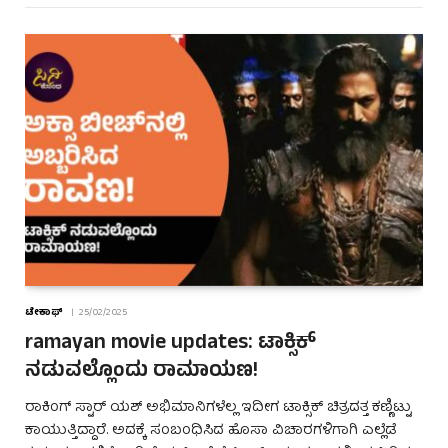
ಟೇಕಾಫ್
25/02/2025
ramayan movie updates: ಟಾಕ್ಸಿಕ್
ನಡುವಲ್ಲೊಂದು ರಾಮಾಯಣ!
ರಾಕಿಂಗ್ ಸ್ಟಾರ್ ಯಶ್ ಅಭಿಮಾನಿಗಳೆಲ್ಲ ಇದೀಗ ಟಾಕ್ಸಿಕ್ ಚಿತ್ರದತ್ತ ಕಣ್ಣಿಟ್ಟು
ಕಾಯುತ್ತಿದ್ದಾರೆ. ಅದಕ್ಕೆ ಸಂಬಂಧಿಸಿದ ಹೊಸಾ ವಿಚಾರಗಳಿಗಾಗಿ ಎಲ್ಲೆಡೆ