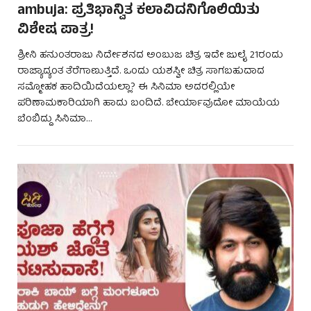
ambuja: ಪ್ರತಿಭಾನ್ವಿತ ಕಲಾವಿದನಿಗೊಲಿಯಿತು
ವಿಶೇಷ ಪಾತ್ರ!
ಶ್ರೀನಿ ಹನುಂತರಾಜು ನಿರ್ದೇಶನದ ಅಂಬುಜ ಚಿತ್ರ ಇದೇ ಜುಲೈ 21ರಂದು
ರಾಜ್ಯಾದ್ಯಂತ ತೆರೆಗಾಣುತ್ತಿದೆ. ಒಂದು ಯಶಸ್ವೀ ಚಿತ್ರ ಸಾಗಬಹುದಾದ
ಸಮ್ಮೋಹಕ ಹಾದಿಯಿದೆಯಲ್ಲಾ? ಈ ಸಿನಿಮಾ ಅದರಲ್ಲಿಯೇ
ಪರಿಣಾಮಕಾರಿಯಾಗಿ ಹಾದು ಬಂದಿದೆ. ಬೇರ್ಯಾವುದೋ ಮಾಯೆಯ
ಬೆಂಬಿದ್ದು ಸಿನಿಮಾ…