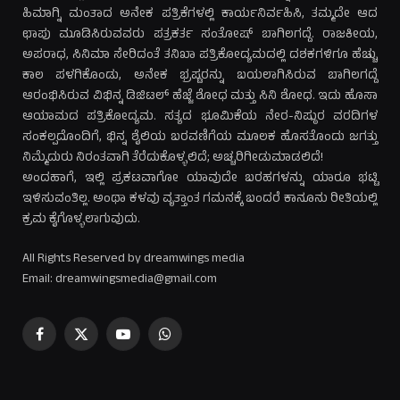
ಹಿಮಾಗ್ನಿ ಮಂತಾದ ಅನೇಕ ಪತ್ರಿಕೆಗಳಲ್ಲಿ ಕಾರ್ಯನಿರ್ವಹಿಸಿ, ತಮ್ಮದೇ ಆದ
ಛಾಪು ಮೂಡಿಸಿರುವವರು ಪತ್ರಕರ್ತ ಸಂತೋಷ್ ಬಾಗಿಲಗದ್ದೆ. ರಾಜಕೀಯ,
ಅಪರಾಧ, ಸಿನಿಮಾ ಸೇರಿದಂತೆ ತನಿಖಾ ಪತ್ರಿಕೋದ್ಯಮದಲ್ಲಿ ದಶಕಗಳಿಗೂ ಹೆಚ್ಚು
ಕಾಲ ಪಳಗಿಕೊಂಡು, ಅನೇಕ ಭ್ರಷ್ಟರನ್ನು ಬಯಲಾಗಿಸಿರುವ ಬಾಗಿಲಗದ್ದೆ
ಆರಂಭಿಸಿರುವ ವಿಭಿನ್ನ ಡಿಜಿಟಲ್ ಹೆಜ್ಜೆ ಶೋಧ ಮತ್ತು ಸಿನಿ ಶೋಧ. ಇದು ಹೊಸಾ
ಆಯಾಮದ ಪತ್ರಿಕೋದ್ಯಮ. ಸತ್ಯದ ಭೂಮಿಕೆಯ ನೇರ-ನಿಷ್ಠುರ ವರದಿಗಳ
ಸಂಕಲ್ಪದೊಂದಿಗೆ, ಭಿನ್ನ ಶೈಲಿಯ ಬರವಣಿಗೆಯ ಮೂಲಕ ಹೊಸತೊಂದು ಜಗತ್ತು
ನಿಮ್ಮೆದುರು ನಿರಂತವಾಗಿ ತೆರೆದುಕೊಳ್ಳಲಿದೆ; ಅಚ್ಚರಿಗೀಡುಮಾಡಲಿದೆ!
ಅಂದಹಾಗೆ, ಇಲ್ಲಿ ಪ್ರಕಟವಾಗೋ ಯಾವುದೇ ಬರಹಗಳನ್ನು ಯಾರೂ ಭಟ್ಟಿ
ಇಳಿಸುವಂತಿಲ್ಲ. ಅಂಥಾ ಕಳವು ವೃತ್ತಾಂತ ಗಮನಕ್ಕೆ ಬಂದರೆ ಕಾನೂನು ರೀತಿಯಲ್ಲಿ
ಕ್ರಮ ಕೈಗೊಳ್ಳಲಾಗುವುದು.
All Rights Reserved by dreamwings media
Email: dreamwingsmedia@gmail.com
Facebook
X
YouTube
WhatsApp
(Twitter)