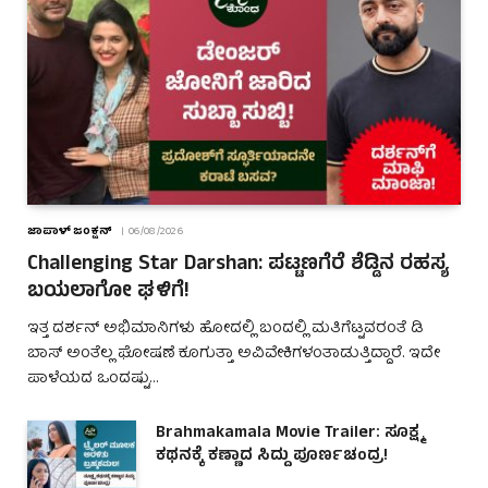
ಜಾಪಾಳ್ ಜಂಕ್ಷನ್
06/08/2026
Challenging Star Darshan: ಪಟ್ಟಣಗೆರೆ ಶೆಡ್ಡಿನ ರಹಸ್ಯ
ಬಯಲಾಗೋ ಘಳಿಗೆ!
ಇತ್ತ ದರ್ಶನ್ ಅಭಿಮಾನಿಗಳು ಹೋದಲ್ಲಿ ಬಂದಲ್ಲಿ ಮತಿಗೆಟ್ಟವರಂತೆ ಡಿ
ಬಾಸ್ ಅಂತೆಲ್ಲ ಘೋಷಣೆ ಕೂಗುತ್ತಾ ಅವಿವೇಕಿಗಳಂತಾಡುತ್ತಿದ್ದಾರೆ. ಇದೇ
ಪಾಳೆಯದ ಒಂದಷ್ಟು…
Brahmakamala Movie Trailer: ಸೂಕ್ಷ್ಮ
ಕಥನಕ್ಕೆ ಕಣ್ಣಾದ ಸಿದ್ದು ಪೂರ್ಣಚಂದ್ರ!