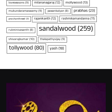
mollywood
(13)
milananagaraj
(12)
loveseasons
(9)
prabhas
(23)
mukundaramaswamy
(9)
pawankalyan
(8)
rajanikanth
(12)
rashmikamandanna
(11)
prashanthneel
(7)
sandalwood
(259)
rukminivasanth
(8)
shivarajkumar
(10)
thalapathyvijay
(9)
tollywood
(80)
yash
(18)