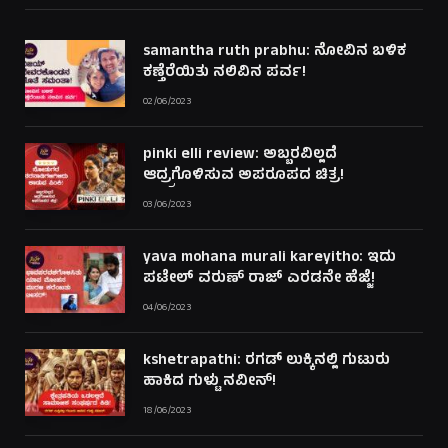
samantha ruth prabhu: ನೋವಿನ ಬಳಿಕ
ಕಣ್ತೆರೆಯಿತು ನಲಿವಿನ ಪರ್ವ!
02/06/2023
pinki elli review: ಅಬ್ಬರವಿಲ್ಲದೆ
ಆದ್ರ್ರಗೊಳಿಸುವ ಅಪರೂಪದ ಚಿತ್ರ!
03/06/2023
yava mohana murali kareyitho: ಇದು
ಪಟೇಲ್ ವರುಣ್ ರಾಜ್ ಎರಡನೇ ಹೆಜ್ಜೆ!
04/06/2023
kshetrapathi: ರಗಡ್ ಲುಕ್ಕಿನಲ್ಲಿ ಗುಟುರು
ಹಾಕಿದ ಗುಳ್ಟು ನವೀನ್!
18/06/2023