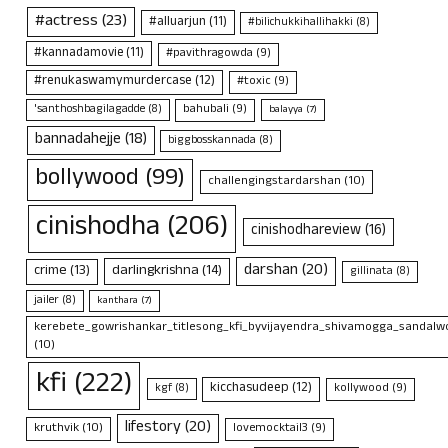
#actress
(23)
#alluarjun
(11)
#bilichukkihallihakki
(8)
#kannadamovie
(11)
#pavithragowda
(9)
#renukaswamymurdercase
(12)
#toxic
(9)
bahubali
(9)
'santhoshbagilagadde
(8)
balayya
(7)
bannadahejje
(18)
biggbosskannada
(8)
bollywood
(99)
challengingstardarshan
(10)
cinishodha
(206)
cinishodhareview
(16)
darshan
(20)
crime
(13)
darlingkrishna
(14)
gillinata
(8)
jailer
(8)
kanthara
(7)
kerebete_gowrishankar_titlesong_kfi_byvijayendra_shivamogga_sandalwo
(10)
kfi
(222)
kicchasudeep
(12)
kollywood
(9)
kgf
(8)
lifestory
(20)
kruthvik
(10)
lovemocktail3
(9)