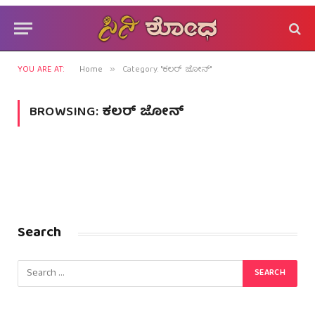
YOU ARE AT:
Home
Category: "ಕಲರ್ ಜೋನ್"
»
BROWSING:
ಕಲರ್ ಜೋನ್
Search