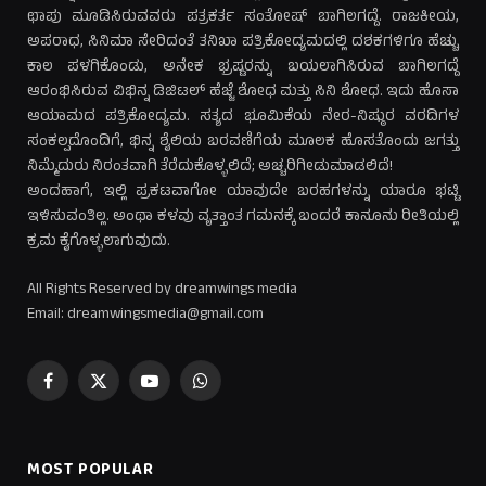
ಛಾಪು ಮೂಡಿಸಿರುವವರು ಪತ್ರಕರ್ತ ಸಂತೋಷ್ ಬಾಗಿಲಗದ್ದೆ. ರಾಜಕೀಯ,
ಅಪರಾಧ, ಸಿನಿಮಾ ಸೇರಿದಂತೆ ತನಿಖಾ ಪತ್ರಿಕೋದ್ಯಮದಲ್ಲಿ ದಶಕಗಳಿಗೂ ಹೆಚ್ಚು
ಕಾಲ ಪಳಗಿಕೊಂಡು, ಅನೇಕ ಭ್ರಷ್ಟರನ್ನು ಬಯಲಾಗಿಸಿರುವ ಬಾಗಿಲಗದ್ದೆ
ಆರಂಭಿಸಿರುವ ವಿಭಿನ್ನ ಡಿಜಿಟಲ್ ಹೆಜ್ಜೆ ಶೋಧ ಮತ್ತು ಸಿನಿ ಶೋಧ. ಇದು ಹೊಸಾ
ಆಯಾಮದ ಪತ್ರಿಕೋದ್ಯಮ. ಸತ್ಯದ ಭೂಮಿಕೆಯ ನೇರ-ನಿಷ್ಠುರ ವರದಿಗಳ
ಸಂಕಲ್ಪದೊಂದಿಗೆ, ಭಿನ್ನ ಶೈಲಿಯ ಬರವಣಿಗೆಯ ಮೂಲಕ ಹೊಸತೊಂದು ಜಗತ್ತು
ನಿಮ್ಮೆದುರು ನಿರಂತವಾಗಿ ತೆರೆದುಕೊಳ್ಳಲಿದೆ; ಅಚ್ಚರಿಗೀಡುಮಾಡಲಿದೆ!
ಅಂದಹಾಗೆ, ಇಲ್ಲಿ ಪ್ರಕಟವಾಗೋ ಯಾವುದೇ ಬರಹಗಳನ್ನು ಯಾರೂ ಭಟ್ಟಿ
ಇಳಿಸುವಂತಿಲ್ಲ. ಅಂಥಾ ಕಳವು ವೃತ್ತಾಂತ ಗಮನಕ್ಕೆ ಬಂದರೆ ಕಾನೂನು ರೀತಿಯಲ್ಲಿ
ಕ್ರಮ ಕೈಗೊಳ್ಳಲಾಗುವುದು.
All Rights Reserved by dreamwings media
Email: dreamwingsmedia@gmail.com
Facebook
X
YouTube
WhatsApp
(Twitter)
MOST POPULAR