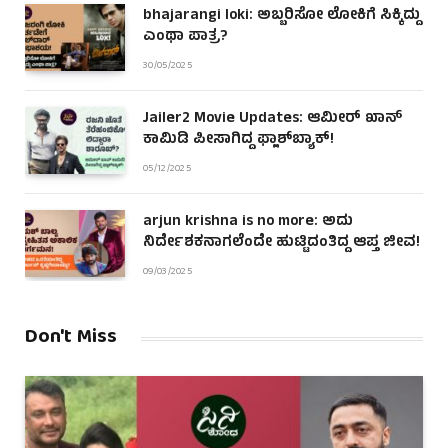
bhajarangi loki: ಅಬ್ಬರಿಸೋ ಲೋಕಿಗೆ ಸಿಕ್ಕಿದ್ದು
ಎಂಥಾ ಪಾತ್ರ?
30/05/2025
Jailer2 Movie Updates: ಆಮೀರ್ ಖಾನ್
ಕಾಮಿಡಿ ಪೀಸಾಗಿದ್ದ ಫ್ಲಾಶ್‌ಬ್ಯಾಕ್!
05/12/2025
arjun krishna is no more: ಅದು
ನಿರ್ದೇಶಕನಾಗಲೆಂದೇ ಹುಟ್ಟಿದಂತಿದ್ದ ಆಪ್ತ ಜೀವ!
09/03/2025
Don't Miss