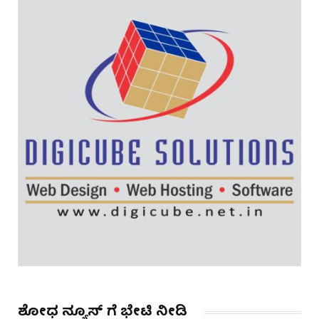
ಶೋಧ ನ್ಯೂಸ್ ಗೆ ಭೇಟಿ ನೀಡಿ