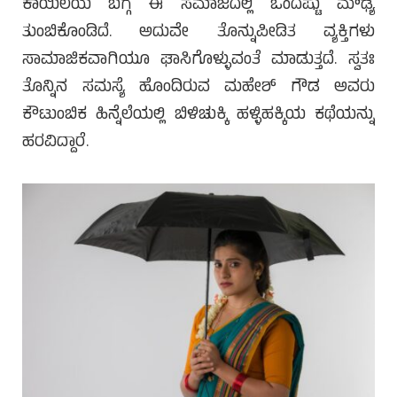
ಕಾಯಿಲೆಯ ಬಗ್ಗೆ ಈ ಸಮಾಜದಲ್ಲಿ ಒಂದಷ್ಟು ಮೌಢ್ಯ
ತುಂಬಿಕೊಂಡಿದೆ. ಅದುವೇ ತೊನ್ನುಪೀಡಿತ ವ್ಯಕ್ತಿಗಳು
ಸಾಮಾಜಿಕವಾಗಿಯೂ ಘಾಸಿಗೊಳ್ಳುವಂತೆ ಮಾಡುತ್ತದೆ. ಸ್ವತಃ
ತೊನ್ನಿನ ಸಮಸ್ಯೆ ಹೊಂದಿರುವ ಮಹೇಶ್ ಗೌಡ ಅವರು
ಕೌಟುಂಬಿಕ ಹಿನ್ನೆಲೆಯಲ್ಲಿ ಬಿಳಿಚುಕ್ಕಿ ಹಳ್ಳಿಹಕ್ಕಿಯ ಕಥೆಯನ್ನು
ಹರವಿದ್ದಾರೆ.