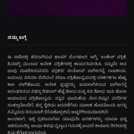
ನಮ್ಮ ಬಗ್ಗೆ
ಈ ನಾಡಿನಲ್ಲಿ ಹೆಸರಾಗಿರುವ ಹಾಯ್ ಬೆಂಗಳೂರ್, ಅಗ್ನಿ, ಲಂಕೇಶ್ ಪತ್ರಿಕೆ,
ಹಿಮಾಗ್ನಿ ಮಂತಾದ ಅನೇಕ ಪತ್ರಿಕೆಗಳಲ್ಲಿ ಕಾರ್ಯನಿರ್ವಹಿಸಿ, ತಮ್ಮದೇ ಆದ
ಛಾಪು ಮೂಡಿಸಿರುವವರು ಪತ್ರಕರ್ತ ಸಂತೋಷ್ ಬಾಗಿಲಗದ್ದೆ. ರಾಜಕೀಯ,
ಅಪರಾಧ, ಸಿನಿಮಾ ಸೇರಿದಂತೆ ತನಿಖಾ ಪತ್ರಿಕೋದ್ಯಮದಲ್ಲಿ ದಶಕಗಳಿಗೂ ಹೆಚ್ಚು
ಕಾಲ ಪಳಗಿಕೊಂಡು, ಅನೇಕ ಭ್ರಷ್ಟರನ್ನು ಬಯಲಾಗಿಸಿರುವ ಬಾಗಿಲಗದ್ದೆ
ಆರಂಭಿಸಿರುವ ವಿಭಿನ್ನ ಡಿಜಿಟಲ್ ಹೆಜ್ಜೆ ಶೋಧ ಮತ್ತು ಸಿನಿ ಶೋಧ. ಇದು ಹೊಸಾ
ಆಯಾಮದ ಪತ್ರಿಕೋದ್ಯಮ. ಸತ್ಯದ ಭೂಮಿಕೆಯ ನೇರ-ನಿಷ್ಠುರ ವರದಿಗಳ
ಸಂಕಲ್ಪದೊಂದಿಗೆ, ಭಿನ್ನ ಶೈಲಿಯ ಬರವಣಿಗೆಯ ಮೂಲಕ ಹೊಸತೊಂದು ಜಗತ್ತು
ನಿಮ್ಮೆದುರು ನಿರಂತವಾಗಿ ತೆರೆದುಕೊಳ್ಳಲಿದೆ; ಅಚ್ಚರಿಗೀಡುಮಾಡಲಿದೆ!
ಅಂದಹಾಗೆ, ಇಲ್ಲಿ ಪ್ರಕಟವಾಗೋ ಯಾವುದೇ ಬರಹಗಳನ್ನು ಯಾರೂ ಭಟ್ಟಿ
ಇಳಿಸುವಂತಿಲ್ಲ. ಅಂಥಾ ಕಳವು ವೃತ್ತಾಂತ ಗಮನಕ್ಕೆ ಬಂದರೆ ಕಾನೂನು ರೀತಿಯಲ್ಲಿ
ಕ್ರಮ ಕೈಗೊಳ್ಳಲಾಗುವುದು.