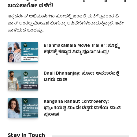
ಬಯಲಾಗೋ ಘಳಿಗೆ!
ಇತ್ತ ದರ್ಶನ್ ಅಭಿಮಾನಿಗಳು ಹೋದಲ್ಲಿ ಬಂದಲ್ಲಿ ಮತಿಗೆಟ್ಟವರಂತೆ ಡಿ
ಬಾಸ್ ಅಂತೆಲ್ಲ ಘೋಷಣೆ ಕೂಗುತ್ತಾ ಅವಿವೇಕಿಗಳಂತಾಡುತ್ತಿದ್ದಾರೆ. ಇದೇ
ಪಾಳೆಯದ ಒಂದಷ್ಟು…
Brahmakamala Movie Trailer: ಸೂಕ್ಷ್ಮ
ಕಥನಕ್ಕೆ ಕಣ್ಣಾದ ಸಿದ್ದು ಪೂರ್ಣಚಂದ್ರ!
Daali Dhananjay: ಹೊಸಾ ಅವತಾರದಲ್ಲಿ
ಟಗರು ಡಾಲಿ!
Kangana Ranaut Controvercy:
ಭ್ರಾಂತಿಯಲ್ಲಿ ಮಿಂದೇಳುತ್ತಿರುವಾಕೆಯ ವಾಂತಿ
ಪುರಾಣ!
Stay In Touch