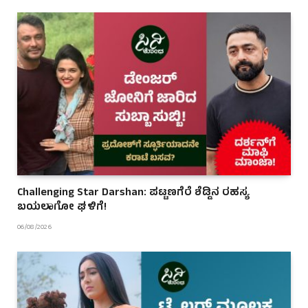
Challenging Star Darshan: ಪಟ್ಟಣಗೆರೆ ಶೆಡ್ಡಿನ ರಹಸ್ಯ
ಬಯಲಾಗೋ ಘಳಿಗೆ!
06/08/2026