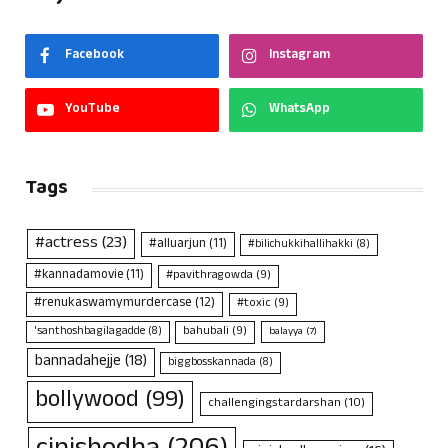
Facebook
Instagram
YouTube
WhatsApp
Tags
#actress
(23)
#alluarjun
(11)
#bilichukkihallihakki
(8)
#kannadamovie
(11)
#pavithragowda
(9)
#renukaswamymurdercase
(12)
#toxic
(9)
bahubali
(9)
'santhoshbagilagadde
(8)
balayya
(7)
bannadahejje
(18)
biggbosskannada
(8)
bollywood
(99)
challengingstardarshan
(10)