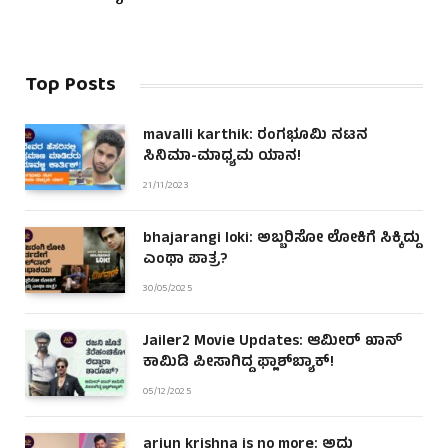
Top Posts
mavalli karthik: ರಂಗಭೂಮಿ ನಟನ
ಸಿನಿಮಾ-ಮಾಧ್ಯಮ ಯಾನ!
21/11/2023
bhajarangi loki: ಅಬ್ಬರಿಸೋ ಲೋಕಿಗೆ ಸಿಕ್ಕಿದ್ದು
ಎಂಥಾ ಪಾತ್ರ?
30/05/2025
Jailer2 Movie Updates: ಆಮೀರ್ ಖಾನ್
ಕಾಮಿಡಿ ಪೀಸಾಗಿದ್ದ ಫ್ಲಾಶ್‌ಬ್ಯಾಕ್!
05/12/2025
arjun krishna is no more: ಅದು