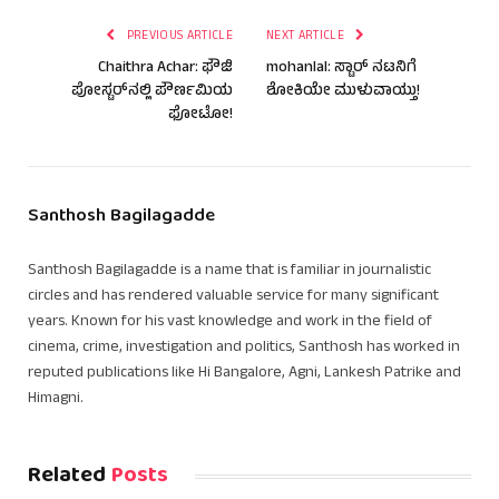
PREVIOUS ARTICLE
NEXT ARTICLE
Chaithra Achar: ಫೌಜಿ
mohanlal: ಸ್ಟಾರ್ ನಟನಿಗೆ
ಪೋಸ್ಟರ್‌ನಲ್ಲಿ ಪೌರ್ಣಮಿಯ
ಶೋಕಿಯೇ ಮುಳುವಾಯ್ತು!
ಫೋಟೋ!
Santhosh Bagilagadde
Santhosh Bagilagadde is a name that is familiar in journalistic
circles and has rendered valuable service for many significant
years. Known for his vast knowledge and work in the field of
cinema, crime, investigation and politics, Santhosh has worked in
reputed publications like Hi Bangalore, Agni, Lankesh Patrike and
Himagni.
Related
Posts