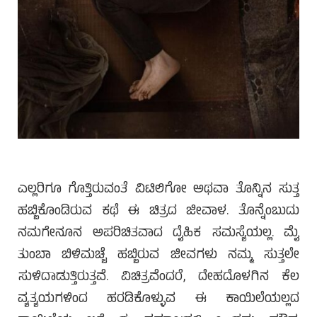
ಎಲ್ಲರಿಗೂ ಗೊತ್ತಿರುವಂತೆ ವಿಟಿಲಿಗೋ ಅಥವಾ ತೊನ್ನಿನ ಸುತ್ತ
ಹಬ್ಬಿಕೊಂಡಿರುವ ಕಥೆ ಈ ಚಿತ್ರದ ಜೀವಾಳ. ತೊನ್ನೆಂಬುದು
ನಮಗೇನೂನ ಅಪರಿಚಿತವಾದ ದೈಹಿಕ ಸಮಸ್ಯೆಯಲ್ಲ. ಮೈ
ತುಂಬಾ ಬಿಳಿಮಚ್ಚೆ ಹಬ್ಬಿರುವ ಜೀವಗಳು ನಮ್ಮ ಸುತ್ತಲೇ
ಸುಳಿದಾಡುತ್ತಿರುತ್ತವೆ. ವಿಚಿತ್ರವೆಂದರೆ, ದೇಹದೊಳಗಿನ ಕೆಲ
ವ್ಯತ್ಯಯಗಳಿಂದ ಹರಡಿಕೊಳ್ಳುವ ಈ ಕಾಯಿಲೆಯಲ್ಲದ