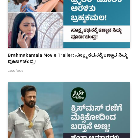
Brahmakamala Movie Trailer: ಸೂಕ್ಷ್ಮ ಕಥನಕ್ಕೆ ಕಣ್ಣಾದ ಸಿದ್ದು
ಪೂರ್ಣಚಂದ್ರ!
04/08/2026