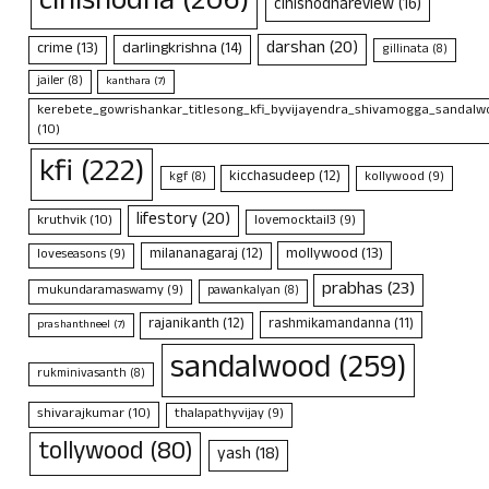
cinishodha
(206)
cinishodhareview
(16)
darshan
(20)
crime
(13)
darlingkrishna
(14)
gillinata
(8)
jailer
(8)
kanthara
(7)
kerebete_gowrishankar_titlesong_kfi_byvijayendra_shivamogga_sandalwo
(10)
kfi
(222)
kicchasudeep
(12)
kollywood
(9)
kgf
(8)
lifestory
(20)
kruthvik
(10)
lovemocktail3
(9)
mollywood
(13)
milananagaraj
(12)
loveseasons
(9)
prabhas
(23)
mukundaramaswamy
(9)
pawankalyan
(8)
rajanikanth
(12)
rashmikamandanna
(11)
prashanthneel
(7)
sandalwood
(259)
rukminivasanth
(8)
shivarajkumar
(10)
thalapathyvijay
(9)
tollywood
(80)
yash
(18)