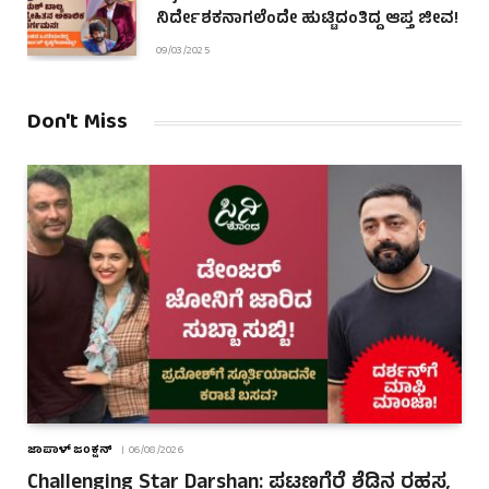
ನಿರ್ದೇಶಕನಾಗಲೆಂದೇ ಹುಟ್ಟಿದಂತಿದ್ದ ಆಪ್ತ ಜೀವ!
09/03/2025
Don't Miss
ಜಾಪಾಳ್ ಜಂಕ್ಷನ್
06/08/2026
Challenging Star Darshan: ಪಟ್ಟಣಗೆರೆ ಶೆಡ್ಡಿನ ರಹಸ್ಯ