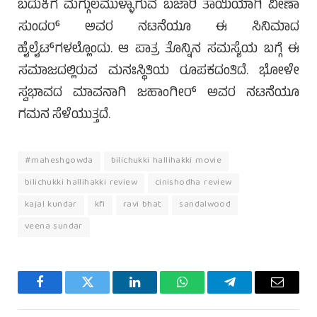
ಬದುಕಿಗೆ ಮಗ್ಗುಲಮುಳ್ಳಾಗುವ ಬಜಾರಿ ತಾಯಿಯಾಗಿ ವೀಣಾ
ಸುಂದರ್ ಅವರ ನಟನೆಯೂ ಈ ಸಿನಿಮಾದ
ಹೈಲೈಟ್‌ಗಳಲ್ಲೊಂದು. ಆ ಪಾತ್ರ ತೊನ್ನಿನ ಸಮಸ್ಯೆಯ ಬಗ್ಗೆ ಈ
ಸಮಾಜದಲ್ಲಿರುವ ಮನಃಸ್ಥಿತಿಯ ರೂಪಕದಂತಿದೆ. ಭೋಳೇ
ಸ್ವಭಾವದ ಮಾವನಾಗಿ ಜಹಾಂಗೀರ್ ಅವರ ನಟನೆಯೂ
ಗಮನ ಸೆಳೆಯುತ್ತದೆ.
#maheshgowda
bilichukki hallihakki movie
bilichukki hallihakki review
cinishodha review
kajal kundar
kfi
ravi bhat
sandalwood
veena sundar
Facebook
Twitter
LinkedIn
WhatsApp
Telegram
Email