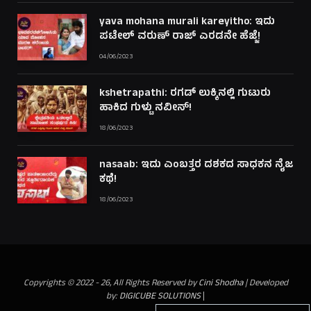
yava mohana murali kareyitho: ಇದು
ಪಟೇಲ್ ವರುಣ್ ರಾಜ್ ಎರಡನೇ ಹೆಜ್ಜೆ!
04/06/2023
kshetrapathi: ರಗಡ್ ಲುಕ್ಕಿನಲ್ಲಿ ಗುಟುರು
ಹಾಕಿದ ಗುಳ್ಟು ನವೀನ್!
18/06/2023
nasaab: ಇದು ಎಂಬತ್ತರ ದಶಕದ ಸಾಧಕನ ನೈಜ
ಕಥೆ!
18/06/2023
Copyrights © 2022 - 26, All Rights Reserved by
Cini Shodha
| Developed
by:
DIGICUBE SOLUTIONS
|