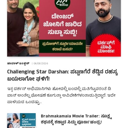
ಜಾಪಾಳ್ ಜಂಕ್ಷನ್
06/08/2026
Challenging Star Darshan: ಪಟ್ಟಣಗೆರೆ ಶೆಡ್ಡಿನ ರಹಸ್ಯ
ಬಯಲಾಗೋ ಘಳಿಗೆ!
ಇತ್ತ ದರ್ಶನ್ ಅಭಿಮಾನಿಗಳು ಹೋದಲ್ಲಿ ಬಂದಲ್ಲಿ ಮತಿಗೆಟ್ಟವರಂತೆ ಡಿ
ಬಾಸ್ ಅಂತೆಲ್ಲ ಘೋಷಣೆ ಕೂಗುತ್ತಾ ಅವಿವೇಕಿಗಳಂತಾಡುತ್ತಿದ್ದಾರೆ. ಇದೇ
ಪಾಳೆಯದ ಒಂದಷ್ಟು…
Brahmakamala Movie Trailer: ಸೂಕ್ಷ್ಮ
ಕಥನಕ್ಕೆ ಕಣ್ಣಾದ ಸಿದ್ದು ಪೂರ್ಣಚಂದ್ರ!