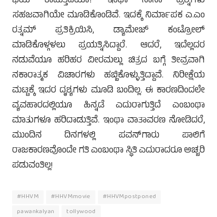
ಭಯ ಕಾಡುತ್ತಿದೆಯಾ? ಇಂಥಾ ನಾನಾ ಪ್ರಶ್ನೆಗಳು
ಸಹಜವಾಗಿಯೇ ಮೂಡಿಕೊಂಡಿವೆ. ಇದಕ್ಕೆ ನಿರ್ಮಾಪಕ ಎ.ಎಂ
ರತ್ನಮ್ ಪ್ರತಿಕ್ರಿಯಿಸಿ, ಡ್ಯಾಮೇಜ್ ಕಂಟ್ರೋಲ್
ಮಾಡಿಕೊಳ್ಗಳಲು ಪ್ರಯತ್ನಿಸಿದ್ದಾರೆ. ಆದರೆ, ಇದೆಲ್ಲದರ
ನಡುವೆಯೂ ಹರಿಹರ ವೀರಮಲ್ಲು ಚಿತ್ರದ ಬಗ್ಗೆ ತೀವ್ರವಾಗಿ
ನಕಾರಾತ್ಮಕ ವಿಚಾರಗಳು ಹಬ್ಬಿಕೊಳ್ಳುತ್ತಿದ್ದಾವೆ. ನಿರೀಕ್ಷೆಯ
ಮಟ್ಟಕ್ಕೆ ಇದರ ದೃಶ್ಯಗಳು ಮೂಡಿ ಬಂದಿಲ್ಲ. ಈ ಕಾರಣದಿಂದಲೇ
ವ್ಯವಹಾರದಲ್ಲಿಯೂ ಹಿನ್ನಡೆ ಎದುರಾಗುತ್ತಿದೆ ಎಂಬಂಥಾ
ಮಾತುಗಳೂ ಹರಿದಾಡುತ್ತಿವೆ. ಇಂಥಾ ವಾತಾವರಣ ನೋಡಿದರೆ,
ಮುಂದಿನ ದಿನಗಳಲ್ಲಿ ಪವನ್‌ಗಾರು ಪಾಲಿಗೆ
ರಾಜಕಾರಣವೊಂದೇ ಗತಿ ಎಂಬಂಥಾ ಸ್ಥಿತಿ ಎದುರಾದರೂ ಅಚ್ಚರಿ
ಪಡುವಂತಿಲ್ಲ!
#HHVM
#HHVMmovie
#HHVMpostponed
pawankalyan
tollywood