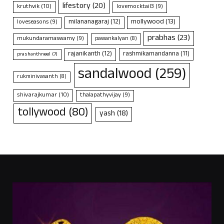
lifestory
(20)
kruthvik
(10)
lovemocktail3
(9)
mollywood
(13)
milananagaraj
(12)
loveseasons
(9)
prabhas
(23)
mukundaramaswamy
(9)
pawankalyan
(8)
rajanikanth
(12)
rashmikamandanna
(11)
prashanthneel
(7)
sandalwood
(259)
rukminivasanth
(8)
shivarajkumar
(10)
thalapathyvijay
(9)
tollywood
(80)
yash
(18)