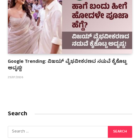
Google Trending: ವಿಜಯ್ ವೈಭವೀಕರಣದ ನಡುವೆ ಕೈಕೊಟ್ಟ
ಅದೃಷ್ಟ!
25/07/2026
Search