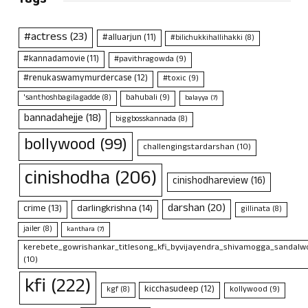
#actress
(23)
#alluarjun
(11)
#bilichukkihallihakki
(8)
#kannadamovie
(11)
#pavithragowda
(9)
#renukaswamymurdercase
(12)
#toxic
(9)
bahubali
(9)
'santhoshbagilagadde
(8)
balayya
(7)
bannadahejje
(18)
biggbosskannada
(8)
bollywood
(99)
challengingstardarshan
(10)
cinishodha
(206)
cinishodhareview
(16)
darshan
(20)
crime
(13)
darlingkrishna
(14)
gillinata
(8)
jailer
(8)
kanthara
(7)
kerebete_gowrishankar_titlesong_kfi_byvijayendra_shivamogga_sandalwo
(10)
kfi
(222)
kicchasudeep
(12)
kollywood
(9)
kgf
(8)