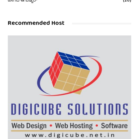
ಹೀಗಿದೆ ಈ ಪಿಚ್ಚರ್
(20)
Recommended Host