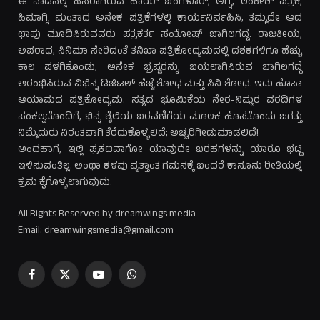
ಈ ನಾಡಿನಲ್ಲಿ ಹೆಸರಾಗಿರುವ ಹಾಯ್ ಬೆಂಗಳೂರ್, ಅಗ್ನಿ, ಲಂಕೇಶ್ ಪತ್ರಿಕೆ,
ಹಿಮಾಗ್ನಿ ಮಂತಾದ ಅನೇಕ ಪತ್ರಿಕೆಗಳಲ್ಲಿ ಕಾರ್ಯನಿರ್ವಹಿಸಿ, ತಮ್ಮದೇ ಆದ
ಛಾಪು ಮೂಡಿಸಿರುವವರು ಪತ್ರಕರ್ತ ಸಂತೋಷ್ ಬಾಗಿಲಗದ್ದೆ. ರಾಜಕೀಯ,
ಅಪರಾಧ, ಸಿನಿಮಾ ಸೇರಿದಂತೆ ತನಿಖಾ ಪತ್ರಿಕೋದ್ಯಮದಲ್ಲಿ ದಶಕಗಳಿಗೂ ಹೆಚ್ಚು
ಕಾಲ ಪಳಗಿಕೊಂಡು, ಅನೇಕ ಭ್ರಷ್ಟರನ್ನು ಬಯಲಾಗಿಸಿರುವ ಬಾಗಿಲಗದ್ದೆ
ಆರಂಭಿಸಿರುವ ವಿಭಿನ್ನ ಡಿಜಿಟಲ್ ಹೆಜ್ಜೆ ಶೋಧ ಮತ್ತು ಸಿನಿ ಶೋಧ. ಇದು ಹೊಸಾ
ಆಯಾಮದ ಪತ್ರಿಕೋದ್ಯಮ. ಸತ್ಯದ ಭೂಮಿಕೆಯ ನೇರ-ನಿಷ್ಠುರ ವರದಿಗಳ
ಸಂಕಲ್ಪದೊಂದಿಗೆ, ಭಿನ್ನ ಶೈಲಿಯ ಬರವಣಿಗೆಯ ಮೂಲಕ ಹೊಸತೊಂದು ಜಗತ್ತು
ನಿಮ್ಮೆದುರು ನಿರಂತವಾಗಿ ತೆರೆದುಕೊಳ್ಳಲಿದೆ; ಅಚ್ಚರಿಗೀಡುಮಾಡಲಿದೆ!
ಅಂದಹಾಗೆ, ಇಲ್ಲಿ ಪ್ರಕಟವಾಗೋ ಯಾವುದೇ ಬರಹಗಳನ್ನು ಯಾರೂ ಭಟ್ಟಿ
ಇಳಿಸುವಂತಿಲ್ಲ. ಅಂಥಾ ಕಳವು ವೃತ್ತಾಂತ ಗಮನಕ್ಕೆ ಬಂದರೆ ಕಾನೂನು ರೀತಿಯಲ್ಲಿ
ಕ್ರಮ ಕೈಗೊಳ್ಳಲಾಗುವುದು.
All Rights Reserved by dreamwings media
Email: dreamwingsmedia@gmail.com
Facebook
X
YouTube
WhatsApp
(Twitter)