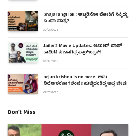
bhajarangi loki: ಅಬ್ಬರಿಸೋ ಲೋಕಿಗೆ ಸಿಕ್ಕಿದ್ದು
ಎಂಥಾ ಪಾತ್ರ?
30/05/2025
Jailer2 Movie Updates: ಆಮೀರ್ ಖಾನ್
ಕಾಮಿಡಿ ಪೀಸಾಗಿದ್ದ ಫ್ಲಾಶ್‌ಬ್ಯಾಕ್!
05/12/2025
arjun krishna is no more: ಅದು
ನಿರ್ದೇಶಕನಾಗಲೆಂದೇ ಹುಟ್ಟಿದಂತಿದ್ದ ಆಪ್ತ ಜೀವ!
09/03/2025
Don't Miss