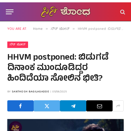
YOU ARE AT:
Home
ಸೌತ್ ಜೋನ್
HHVM postponed: ಬಿಡುಗಡೆ ದಿನಾಂಕ ಮುಂದೂಡಿದ್ದರ ಹಿಂದಿದೆಯಾ ಸೋಲಿನ ಭೀತಿ?
»
»
ಸೌತ್ ಜೋನ್
HHVM postponed: ಬಿಡುಗಡೆ
ದಿನಾಂಕ ಮುಂದೂಡಿದ್ದರ
ಹಿಂದಿದೆಯಾ ಸೋಲಿನ ಭೀತಿ?
BY
SANTHOSH BAGILAGADDE
05/06/2025