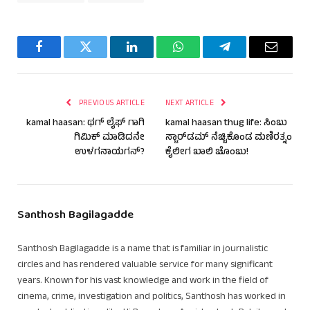
Facebook
Twitter
LinkedIn
WhatsApp
Telegram
Email
PREVIOUS ARTICLE
NEXT ARTICLE
kamal haasan: ಥಗ್ ಲೈಫ್ ಗಾಗಿ
kamal haasan thug life: ಸಿಂಬು
ಗಿಮಿಕ್ ಮಾಡಿದನೇ
ಸ್ಟಾರ್‌ಡಮ್ ನೆಚ್ಚಿಕೊಂಡ ಮಣಿರತ್ನಂ
ಉಳಗನಾಯಗನ್?
ಕೈಲೀಗ ಖಾಲಿ ಚೊಂಬು!
Santhosh Bagilagadde
Santhosh Bagilagadde is a name that is familiar in journalistic
circles and has rendered valuable service for many significant
years. Known for his vast knowledge and work in the field of
cinema, crime, investigation and politics, Santhosh has worked in