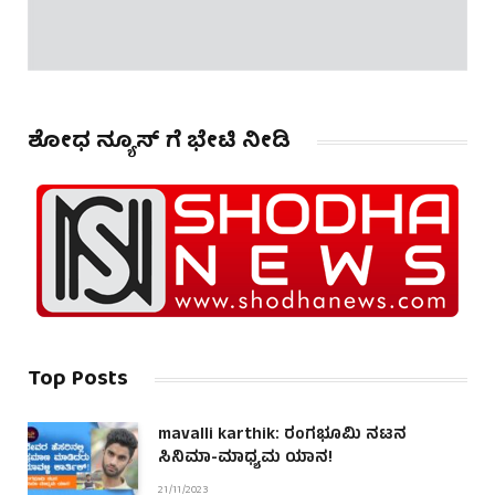
ಶೋಧ ನ್ಯೂಸ್ ಗೆ ಭೇಟಿ ನೀಡಿ
Top Posts
mavalli karthik: ರಂಗಭೂಮಿ ನಟನ
ಸಿನಿಮಾ-ಮಾಧ್ಯಮ ಯಾನ!
21/11/2023