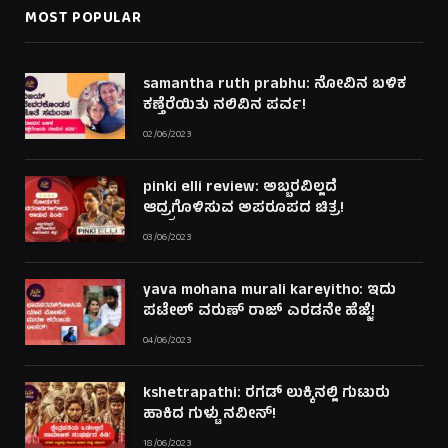
MOST POPULAR
samantha ruth prabhu: ನೋವಿನ ಬಳಿಕ
ಕಣ್ತೆರೆಯಿತು ನಲಿವಿನ ಪರ್ವ!
02/06/2023
pinki elli review: ಅಬ್ಬರವಿಲ್ಲದೆ
ಆದ್ರ್ರಗೊಳಿಸುವ ಅಪರೂಪದ ಚಿತ್ರ!
03/06/2023
yava mohana murali kareyitho: ಇದು
ಪಟೇಲ್ ವರುಣ್ ರಾಜ್ ಎರಡನೇ ಹೆಜ್ಜೆ!
04/06/2023
kshetrapathi: ರಗಡ್ ಲುಕ್ಕಿನಲ್ಲಿ ಗುಟುರು
ಹಾಕಿದ ಗುಳ್ಟು ನವೀನ್!
18/06/2023