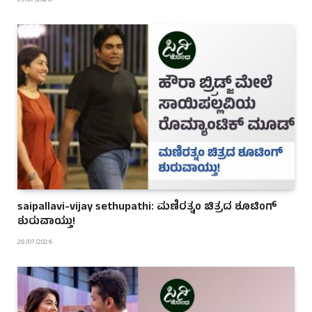
29/07/2026
saipallavi-vijay sethupathi: ಮಣಿರತ್ನಂ ಚಿತ್ರದ ಶೂಟಿಂಗ್
ಶುರುವಾಯ್ತು!
28/07/2026