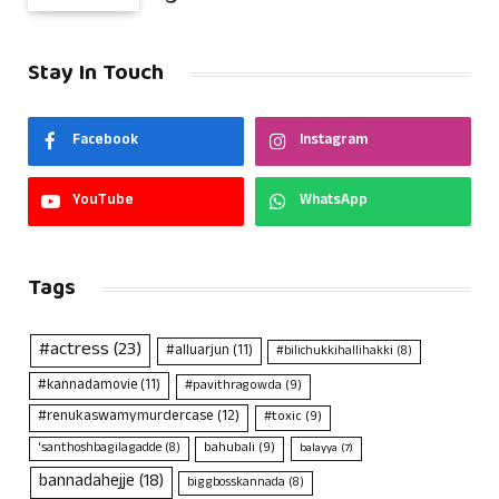
Stay In Touch
Facebook
Instagram
YouTube
WhatsApp
Tags
#actress
(23)
#alluarjun
(11)
#bilichukkihallihakki
(8)
#kannadamovie
(11)
#pavithragowda
(9)
#renukaswamymurdercase
(12)
#toxic
(9)
bahubali
(9)
'santhoshbagilagadde
(8)
balayya
(7)
bannadahejje
(18)
biggbosskannada
(8)