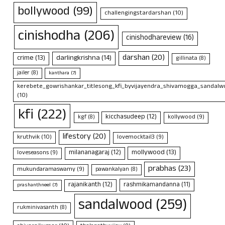
bollywood
(99)
challengingstardarshan
(10)
cinishodha
(206)
cinishodhareview
(16)
darshan
(20)
crime
(13)
darlingkrishna
(14)
gillinata
(8)
jailer
(8)
kanthara
(7)
kerebete_gowrishankar_titlesong_kfi_byvijayendra_shivamogga_sandalwo
(10)
kfi
(222)
kicchasudeep
(12)
kollywood
(9)
kgf
(8)
lifestory
(20)
kruthvik
(10)
lovemocktail3
(9)
mollywood
(13)
milananagaraj
(12)
loveseasons
(9)
prabhas
(23)
mukundaramaswamy
(9)
pawankalyan
(8)
rajanikanth
(12)
rashmikamandanna
(11)
prashanthneel
(7)
sandalwood
(259)
rukminivasanth
(8)