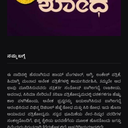
ನಮ್ಮ ಬಗ್ಗೆ
ಈ ನಾಡಿನಲ್ಲಿ ಹೆಸರಾಗಿರುವ ಹಾಯ್ ಬೆಂಗಳೂರ್, ಅಗ್ನಿ, ಲಂಕೇಶ್ ಪತ್ರಿಕೆ,
ಹಿಮಾಗ್ನಿ ಮಂತಾದ ಅನೇಕ ಪತ್ರಿಕೆಗಳಲ್ಲಿ ಕಾರ್ಯನಿರ್ವಹಿಸಿ, ತಮ್ಮದೇ ಆದ
ಛಾಪು ಮೂಡಿಸಿರುವವರು ಪತ್ರಕರ್ತ ಸಂತೋಷ್ ಬಾಗಿಲಗದ್ದೆ. ರಾಜಕೀಯ,
ಅಪರಾಧ, ಸಿನಿಮಾ ಸೇರಿದಂತೆ ತನಿಖಾ ಪತ್ರಿಕೋದ್ಯಮದಲ್ಲಿ ದಶಕಗಳಿಗೂ ಹೆಚ್ಚು
ಕಾಲ ಪಳಗಿಕೊಂಡು, ಅನೇಕ ಭ್ರಷ್ಟರನ್ನು ಬಯಲಾಗಿಸಿರುವ ಬಾಗಿಲಗದ್ದೆ
ಆರಂಭಿಸಿರುವ ವಿಭಿನ್ನ ಡಿಜಿಟಲ್ ಹೆಜ್ಜೆ ಶೋಧ ಮತ್ತು ಸಿನಿ ಶೋಧ. ಇದು ಹೊಸಾ
ಆಯಾಮದ ಪತ್ರಿಕೋದ್ಯಮ. ಸತ್ಯದ ಭೂಮಿಕೆಯ ನೇರ-ನಿಷ್ಠುರ ವರದಿಗಳ
ಸಂಕಲ್ಪದೊಂದಿಗೆ, ಭಿನ್ನ ಶೈಲಿಯ ಬರವಣಿಗೆಯ ಮೂಲಕ ಹೊಸತೊಂದು ಜಗತ್ತು
ನಿಮ್ಮೆದುರು ನಿರಂತವಾಗಿ ತೆರೆದುಕೊಳ್ಳಲಿದೆ; ಅಚ್ಚರಿಗೀಡುಮಾಡಲಿದೆ!