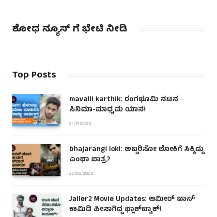
ಶೋಧ ನ್ಯೂಸ್ ಗೆ ಭೇಟಿ ನೀಡಿ
Top Posts
mavalli karthik: ರಂಗಭೂಮಿ ನಟನ
ಸಿನಿಮಾ-ಮಾಧ್ಯಮ ಯಾನ!
21/11/2023
bhajarangi loki: ಅಬ್ಬರಿಸೋ ಲೋಕಿಗೆ ಸಿಕ್ಕಿದ್ದು
ಎಂಥಾ ಪಾತ್ರ?
30/05/2025
Jailer2 Movie Updates: ಆಮೀರ್ ಖಾನ್
ಕಾಮಿಡಿ ಪೀಸಾಗಿದ್ದ ಫ್ಲಾಶ್‌ಬ್ಯಾಕ್!