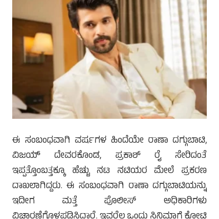
ಈ ಸಂಬಂಧವಾಗಿ ವರ್ಷಗಳ ಹಿಂದೆಯೇ ರಾಣಾ ದಗ್ಗುಬಾಟಿ,
ವಿಜಯ್ ದೇವರಕೊಂಡ, ಪ್ರಕಾಶ್ ರೈ ಸೇರಿದಂತೆ
ಇಪ್ಪತ್ತೊಂಬತ್ತಕ್ಕೂ ಹೆಚ್ಚು ನಟ ನಟಿಯರ ಮೇಲೆ ಪ್ರಕರಣ
ದಾಖಲಾಗಿದ್ದರು. ಈ ಸಂಬಂಧವಾಗಿ ರಾಣಾ ದಗ್ಗುಬಾಟಿಯನ್ನು
ಇದೀಗ ಮತ್ತೆ ಪೊಲೀಸ್ ಅಧಿಕಾರಿಗಳು
ವಿಚಾರಣೆಗೊಳಪಡಿಸಿದ್ದಾರೆ. ಇವರೆಲ್ಲ ಒಂದು ಸಿನಿಮಾಗೆ ಕೋಟಿ