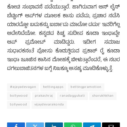
ಕೋಟಿ ಸಂಭಾವನೆ ಪಡೆಯುತ್ತಾರೆ. ಹಾಗಿರುವಾಗ ಆನ್ ಲೈನ್
ಬೆಟ್ಟಿಂಗ್ ಆಪ್‌ಗಳ ಮೂಲಕ ಕಾಸು ಪಡೆದು, ಪ್ರಚಾರ ನಡೆಸಿ
ಯಾರದ್ದೋ ಬದುಕನ್ನು ಬರ್ಬಾದು ಮಾಡೋ ದರ್ದು ಇವರಿಗೆಲ್ಲ
ಅದೇನಿದೆಯೋ. ಕನ್ನಡದ ಕಿಚ್ಚ ಸುದೀಪ ಕೂಡಾ ಇಂಥಾದ್ದೇ
ಆಪ್ ಪ್ರಮೋಟ್ ಮಾಡಿದ್ದರು. ಇದೀಗ ಸಮಾಜ
ಸುಧಾರಕನಂತೆ ಪೋಸು ಕೊಡುತ್ತಿರುವ ಪ್ರಕಾಶ್ ರೈ ಕೂಡಾ
ಇಂಥಾ ಜೂಜಿನ ಕಾಸಿನ ಮೋಹಕ್ಕೆ ಬೀಳುತ್ತಾರೆಂದರೆ, ಈ ನಟರ
ದಗಲುಬಾಜಿತನಗಳ ಬಗ್ಗೆ ನಿಜಕ್ಕೂ ಅಸಹ್ಯ ಮೂಡಿಕೊಳ್ಳುತ್ತೆ.
#ajayadevagan
bettingapps
bettingpramotion
bollywood
prakashraj
ranadaggubati
sharukhkhan
tollywood
vijaydevarakonda