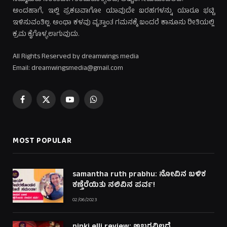
ಅಂದಹಾಗೆ, ಇಲ್ಲಿ ಪ್ರಕಟವಾಗೋ ಯಾವುದೇ ಬರಹಗಳನ್ನು ಯಾರೂ ಭಟ್ಟಿ
ಇಳಿಸುವಂತಿಲ್ಲ. ಅಂಥಾ ಕಳವು ವೃತ್ತಾಂತ ಗಮನಕ್ಕೆ ಬಂದರೆ ಕಾನೂನು ರೀತಿಯಲ್ಲಿ
ಕ್ರಮ ಕೈಗೊಳ್ಳಲಾಗುವುದು.
All Rights Reserved by dreamwings media
Email: dreamwingsmedia@gmail.com
Facebook
X
YouTube
WhatsApp
(Twitter)
MOST POPULAR
samantha ruth prabhu: ನೋವಿನ ಬಳಿಕ
ಕಣ್ತೆರೆಯಿತು ನಲಿವಿನ ಪರ್ವ!
02/06/2023