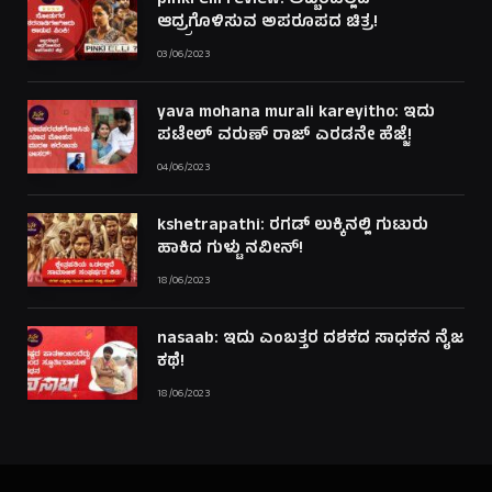
pinki elli review: ಅಬ್ಬರವಿಲ್ಲದೆ
ಆದ್ರ್ರಗೊಳಿಸುವ ಅಪರೂಪದ ಚಿತ್ರ!
03/06/2023
yava mohana murali kareyitho: ಇದು
ಪಟೇಲ್ ವರುಣ್ ರಾಜ್ ಎರಡನೇ ಹೆಜ್ಜೆ!
04/06/2023
kshetrapathi: ರಗಡ್ ಲುಕ್ಕಿನಲ್ಲಿ ಗುಟುರು
ಹಾಕಿದ ಗುಳ್ಟು ನವೀನ್!
18/06/2023
nasaab: ಇದು ಎಂಬತ್ತರ ದಶಕದ ಸಾಧಕನ ನೈಜ
ಕಥೆ!
18/06/2023