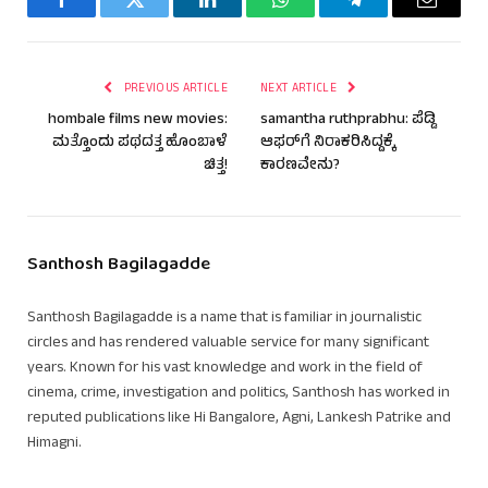
Facebook
Twitter
LinkedIn
WhatsApp
Telegram
Email
PREVIOUS ARTICLE
NEXT ARTICLE
hombale films new movies:
samantha ruthprabhu: ಪೆಡ್ಡಿ
ಮತ್ತೊಂದು ಪಥದತ್ತ ಹೊಂಬಾಳೆ
ಆಫರ್‌ಗೆ ನಿರಾಕರಿಸಿದ್ದಕ್ಕೆ
ಚಿತ್ತ!
ಕಾರಣವೇನು?
Santhosh Bagilagadde
Santhosh Bagilagadde is a name that is familiar in journalistic
circles and has rendered valuable service for many significant
years. Known for his vast knowledge and work in the field of
cinema, crime, investigation and politics, Santhosh has worked in
reputed publications like Hi Bangalore, Agni, Lankesh Patrike and
Himagni.