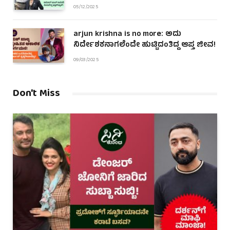
05/12/2025
arjun krishna is no more: ಅದು
ನಿರ್ದೇಶಕನಾಗಲೆಂದೇ ಹುಟ್ಟಿದಂತಿದ್ದ ಆಪ್ತ ಜೀವ!
09/03/2025
Don't Miss