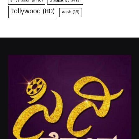
shivarajkumar
(10)
thalapathyvijay
(9)
tollywood
(80)
yash
(18)