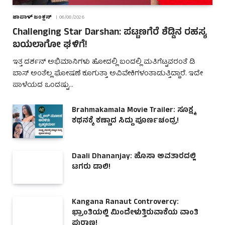
ಜಾಪಾಳ್ ಜಂಕ್ಷನ್
06/08/2026
Challenging Star Darshan: ಪಟ್ಟಣಗೆರೆ ಶೆಡ್ಡಿನ ರಹಸ್ಯ
ಬಯಲಾಗೋ ಘಳಿಗೆ!
ಇತ್ತ ದರ್ಶನ್ ಅಭಿಮಾನಿಗಳು ಹೋದಲ್ಲಿ ಬಂದಲ್ಲಿ ಮತಿಗೆಟ್ಟವರಂತೆ ಡಿ
ಬಾಸ್ ಅಂತೆಲ್ಲ ಘೋಷಣೆ ಕೂಗುತ್ತಾ ಅವಿವೇಕಿಗಳಂತಾಡುತ್ತಿದ್ದಾರೆ. ಇದೇ
ಪಾಳೆಯದ ಒಂದಷ್ಟು…
Brahmakamala Movie Trailer: ಸೂಕ್ಷ್ಮ
ಕಥನಕ್ಕೆ ಕಣ್ಣಾದ ಸಿದ್ದು ಪೂರ್ಣಚಂದ್ರ!
Daali Dhananjay: ಹೊಸಾ ಅವತಾರದಲ್ಲಿ
ಟಗರು ಡಾಲಿ!
Kangana Ranaut Controvercy:
ಭ್ರಾಂತಿಯಲ್ಲಿ ಮಿಂದೇಳುತ್ತಿರುವಾಕೆಯ ವಾಂತಿ
ಪುರಾಣ!