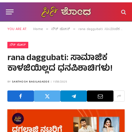
YOU ARE AT:
Home
ಸೌತ್ ಜೋನ್
rana daggubati: ಸಾಮಾಜಿಕ ಕಾಳಜಿಯಿಲ್ಲದ ಧನಪಿಶಾಚಿಗಳು!
»
»
ಸೌತ್ ಜೋನ್
rana daggubati: ಸಾಮಾಜಿಕ
ಕಾಳಜಿಯಿಲ್ಲದ ಧನಪಿಶಾಚಿಗಳು!
BY
SANTHOSH BAGILAGADDE
11/08/2025