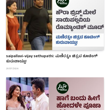
saipallavi-vijay sethupathi: ಮಣಿರತ್ನಂ ಚಿತ್ರದ ಶೂಟಿಂಗ್
ಶುರುವಾಯ್ತು!
28/07/2026