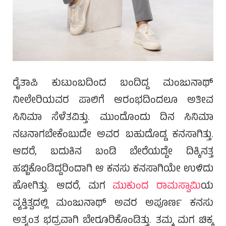
ರೈತಾಪಿ ಕುಟುಂಬದಿಂದ ಬಂದಿದ್ದ ಮಂಜುನಾಥ್
ನೀಲೇರಿಯವರ ಪಾಲಿಗೆ ಆರಂಭದಿಂದಲೂ ಅತೀವ
ಸಿನಿಮಾ ಸೆಳೆತವಿತ್ತು. ಮುಂದೊಂದು ದಿನ ಸಿನಿಮಾ
ನಟನಾಗಬೇಕೆಂಬುದೇ ಅವರ ಬಹುದೊಡ್ಡ ಕನಸಾಗಿತ್ತು.
ಆದರೆ, ಬದುಕಿನ ಬಂಡಿ ಬೇರೆಯದ್ದೇ ದಿಕ್ಕಿನತ್ತ
ಹಬ್ಬಿಕೊಂಡಿದ್ದರಿಂದಾಗಿ ಆ ಕನಸು ಕನಸಾಗಿಯೇ ಉಳಿದು
ಹೋಗಿತ್ತು. ಆದರೆ, ಮಗ
ಮುಕುಂದ ರಾಮಸ್ವಾಮಿ
ಯ
ವ್ಯಕ್ತಿತ್ವದಲ್ಲಿ ಮಂಜುನಾಥ್ ಅವರ ಅಪೂರ್ಣ ಕನಸು
ಅತ್ಯಂತ ಭದ್ರವಾಗಿ ಬೇರೂರಿಕೊಂಡಿತ್ತು. ತಮ್ಮ ಮಗ ಚಿಕ್ಕ