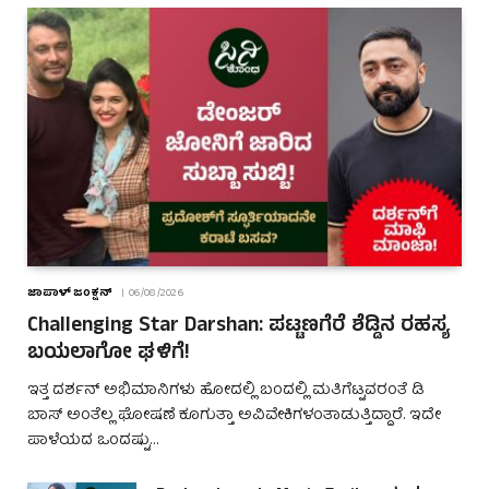
ಜಾಪಾಳ್ ಜಂಕ್ಷನ್
06/08/2026
Challenging Star Darshan: ಪಟ್ಟಣಗೆರೆ ಶೆಡ್ಡಿನ ರಹಸ್ಯ
ಬಯಲಾಗೋ ಘಳಿಗೆ!
ಇತ್ತ ದರ್ಶನ್ ಅಭಿಮಾನಿಗಳು ಹೋದಲ್ಲಿ ಬಂದಲ್ಲಿ ಮತಿಗೆಟ್ಟವರಂತೆ ಡಿ
ಬಾಸ್ ಅಂತೆಲ್ಲ ಘೋಷಣೆ ಕೂಗುತ್ತಾ ಅವಿವೇಕಿಗಳಂತಾಡುತ್ತಿದ್ದಾರೆ. ಇದೇ
ಪಾಳೆಯದ ಒಂದಷ್ಟು…