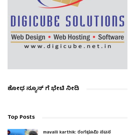
ಶೋಧ ನ್ಯೂಸ್ ಗೆ ಭೇಟಿ ನೀಡಿ
Top Posts
mavalli karthik: ರಂಗಭೂಮಿ ನಟನ