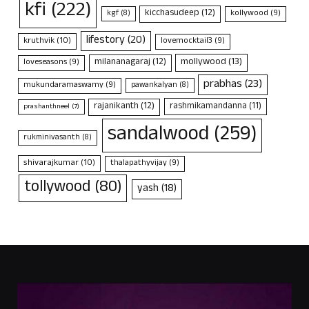
kfi
(222)
kicchasudeep
(12)
kollywood
(9)
kgf
(8)
lifestory
(20)
kruthvik
(10)
lovemocktail3
(9)
mollywood
(13)
milananagaraj
(12)
loveseasons
(9)
prabhas
(23)
mukundaramaswamy
(9)
pawankalyan
(8)
rajanikanth
(12)
rashmikamandanna
(11)
prashanthneel
(7)
sandalwood
(259)
rukminivasanth
(8)
shivarajkumar
(10)
thalapathyvijay
(9)
tollywood
(80)
yash
(18)