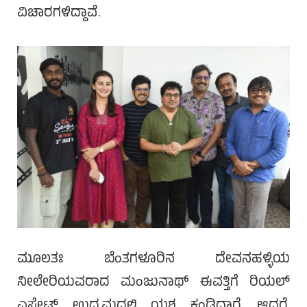
ವಿಚಾರಗಳಿದ್ದಾವೆ.
ಮೂಲತಃ ಬೆಂತಗಳೂರಿನ ದೇವನಹಳ್ಳಿಯ
ನೀಲೇರಿಯವರಾದ ಮಂಜುನಾಥ್ ಈವತ್ತಿಗೆ ರಿಯಲ್
ಎಸ್ಟೇಟ್ ಉದ್ಯಮದಲ್ಲಿ ಯಶ ಕಂಡಿದ್ದಾರೆ. ಆದರೆ,