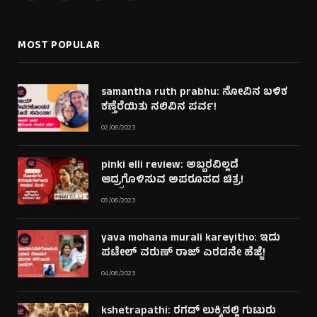
(Twitter)
MOST POPULAR
samantha ruth prabhu: ನೋವಿನ ಬಳಿಕ
ಕಣ್ತೆರೆಯಿತು ನಲಿವಿನ ಪರ್ವ!
02/06/2023
pinki elli review: ಅಬ್ಬರವಿಲ್ಲದೆ
ಆದ್ರ್ರಗೊಳಿಸುವ ಅಪರೂಪದ ಚಿತ್ರ!
03/06/2023
yava mohana murali kareyitho: ಇದು
ಪಟೇಲ್ ವರುಣ್ ರಾಜ್ ಎರಡನೇ ಹೆಜ್ಜೆ!
04/06/2023
kshetrapathi: ರಗಡ್ ಲುಕ್ಕಿನಲ್ಲಿ ಗುಟುರು