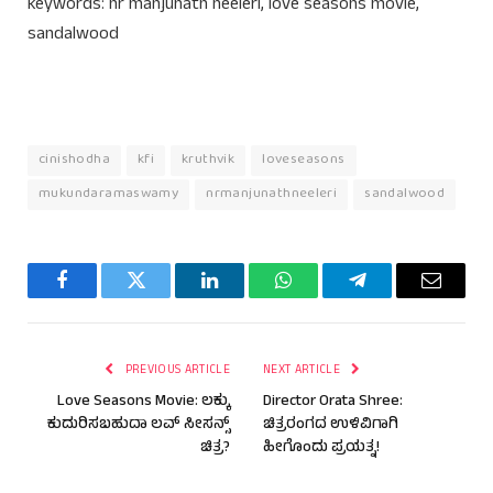
keywords: nr manjunath neeleri, love seasons movie,
sandalwood
cinishodha
kfi
kruthvik
loveseasons
mukundaramaswamy
nrmanjunathneeleri
sandalwood
Facebook
Twitter
LinkedIn
WhatsApp
Telegram
Email
PREVIOUS ARTICLE
NEXT ARTICLE
Love Seasons Movie: ಲಕ್ಕು
Director Orata Shree:
ಕುದುರಿಸಬಹುದಾ ಲವ್ ಸೀಸನ್ಸ್
ಚಿತ್ರರಂಗದ ಉಳಿವಿಗಾಗಿ
ಚಿತ್ರ?
ಹೀಗೊಂದು ಪ್ರಯತ್ನ!