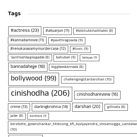
Tags
#actress
(23)
#alluarjun
(11)
#bilichukkihallihakki
(8)
#kannadamovie
(11)
#pavithragowda
(9)
#renukaswamymurdercase
(12)
#toxic
(9)
bahubali
(9)
'santhoshbagilagadde
(8)
balayya
(7)
bannadahejje
(18)
biggbosskannada
(8)
bollywood
(99)
challengingstardarshan
(10)
cinishodha
(206)
cinishodhareview
(16)
darshan
(20)
crime
(13)
darlingkrishna
(14)
gillinata
(8)
jailer
(8)
kanthara
(7)
kerebete_gowrishankar_titlesong_kfi_byvijayendra_shivamogga_sandalwo
(10)