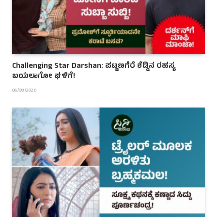
Challenging Star Darshan: ಪಟ್ಟಣಗೆರೆ ಶೆಡ್ಡಿನ ರಹಸ್ಯ
ಬಯಲಾಗೋ ಘಳಿಗೆ!
06/08/2026