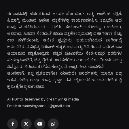
ಈ ನಾಡಿನಲ್ಲಿ ಹೆಸರಾಗಿರುವ ಹಾಯ್ ಬೆಂಗಳೂರ್, ಅಗ್ನಿ, ಲಂಕೇಶ್ ಪತ್ರಿಕೆ,
ಹಿಮಾಗ್ನಿ ಮಂತಾದ ಅನೇಕ ಪತ್ರಿಕೆಗಳಲ್ಲಿ ಕಾರ್ಯನಿರ್ವಹಿಸಿ, ತಮ್ಮದೇ ಆದ
ಛಾಪು ಮೂಡಿಸಿರುವವರು ಪತ್ರಕರ್ತ ಸಂತೋಷ್ ಬಾಗಿಲಗದ್ದೆ. ರಾಜಕೀಯ,
ಅಪರಾಧ, ಸಿನಿಮಾ ಸೇರಿದಂತೆ ತನಿಖಾ ಪತ್ರಿಕೋದ್ಯಮದಲ್ಲಿ ದಶಕಗಳಿಗೂ ಹೆಚ್ಚು
ಕಾಲ ಪಳಗಿಕೊಂಡು, ಅನೇಕ ಭ್ರಷ್ಟರನ್ನು ಬಯಲಾಗಿಸಿರುವ ಬಾಗಿಲಗದ್ದೆ
ಆರಂಭಿಸಿರುವ ವಿಭಿನ್ನ ಡಿಜಿಟಲ್ ಹೆಜ್ಜೆ ಶೋಧ ಮತ್ತು ಸಿನಿ ಶೋಧ. ಇದು ಹೊಸಾ
ಆಯಾಮದ ಪತ್ರಿಕೋದ್ಯಮ. ಸತ್ಯದ ಭೂಮಿಕೆಯ ನೇರ-ನಿಷ್ಠುರ ವರದಿಗಳ
ಸಂಕಲ್ಪದೊಂದಿಗೆ, ಭಿನ್ನ ಶೈಲಿಯ ಬರವಣಿಗೆಯ ಮೂಲಕ ಹೊಸತೊಂದು ಜಗತ್ತು
ನಿಮ್ಮೆದುರು ನಿರಂತವಾಗಿ ತೆರೆದುಕೊಳ್ಳಲಿದೆ; ಅಚ್ಚರಿಗೀಡುಮಾಡಲಿದೆ!
ಅಂದಹಾಗೆ, ಇಲ್ಲಿ ಪ್ರಕಟವಾಗೋ ಯಾವುದೇ ಬರಹಗಳನ್ನು ಯಾರೂ ಭಟ್ಟಿ
ಇಳಿಸುವಂತಿಲ್ಲ. ಅಂಥಾ ಕಳವು ವೃತ್ತಾಂತ ಗಮನಕ್ಕೆ ಬಂದರೆ ಕಾನೂನು ರೀತಿಯಲ್ಲಿ
ಕ್ರಮ ಕೈಗೊಳ್ಳಲಾಗುವುದು.
All Rights Reserved by dreamwings media
Email: dreamwingsmedia@gmail.com
Facebook
X
YouTube
WhatsApp