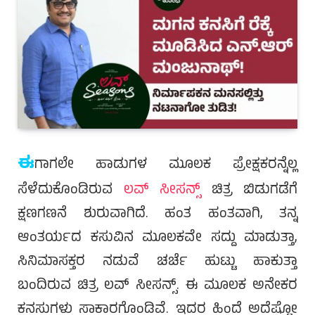
ಈ
ಗಾಗಲೇ ಹಾಡುಗಳ ಮೂಲಕ ಪ್ರೇಕ್ಷಕರನ್ನೆಲ್ಲ
ಸೆಳೆದುಕೊಂಡಿರುವ
ಲವ್ ಸೀಸನ್ಸ್
ಚಿತ್ರ ಬಿಡುಗಡೆಗೆ
ಕ್ಷಣಗಣನೆ ಶುರುವಾಗಿದೆ. ಹಂತ ಹಂತವಾಗಿ, ತನ್ನ
ಆಂತರ್ಯದ ಕಸುವಿನ ಮೂಲಕವೇ ಸದ್ದು ಮಾಡುತ್ತಾ,
ಸಿನಿಮಾಸಕ್ತರ ನಡುವೆ ಚರ್ಚೆ ಹುಟ್ಟು ಹಾಕುತ್ತಾ
ಬಂದಿರುವ ಚಿತ್ರ ಲವ್ ಸೀಸನ್ಸ್. ಈ ಮೂಲಕ ಅನೇಕರ
ಕನಸುಗಳು ಸಾಕಾರಗೊಂಡಿವೆ. ಇದರ ಹಿಂದೆ ಅದೆಷ್ಟೋ