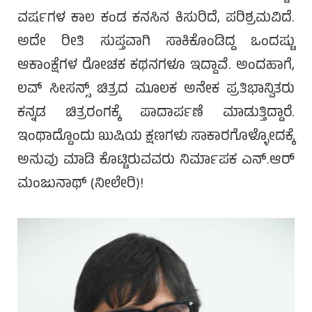
ವರ್ಷಗಳ ಕಾಲ ಕಂಡ ಕನಸಿನ ಕಿಸುರಿದೆ, ಪರಿಶ್ರಮವಿದೆ.
ಅದೇ ರೀತಿ ಸುಪ್ತವಾಗಿ ಸಾಕಿಕೊಂಡಿದ್ದ ಒಂದಷ್ಟು
ಆಕಾಂಕ್ಷೆಗಳ ರೋಚಕ ಕಥನಗಳೂ ಇದ್ದಾವೆ. ಅಂದಹಾಗೆ,
ಲವ್ ಸೀಸನ್ಸ್ ಚಿತ್ರದ ಮೂಲಕ ಅನೇಕ ಪ್ರತಿಭಾನ್ವಿತರು
ಕನ್ನಡ ಚಿತ್ರರಂಗಕ್ಕೆ ಪಾದಾರ್ಪಣೆ ಮಾಡುತ್ತಿದ್ದಾರೆ.
ಇಂಥಾದ್ದೊಂದು ಖುಷಿಯ ಕ್ಷಣಗಳು ಸಾಕಾರಗೊಳ್ಳೋದಕ್ಕೆ
ಅನುವು ಮಾಡಿ ಕೊಟ್ಟಿರುವವರು ನಿರ್ಮಾಪಕ ಎನ್.ಆರ್
ಮಂಜುನಾಥ್ (ನೀಲೇರಿ)!