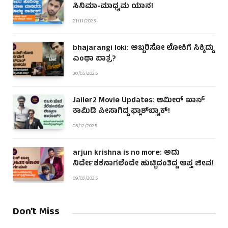
ಸಿನಿಮಾ-ಮಾಧ್ಯಮ ಯಾನ!
21/11/2023
bhajarangi loki: ಅಬ್ಬರಿಸೋ ಲೋಕಿಗೆ ಸಿಕ್ಕಿದ್ದು
ಎಂಥಾ ಪಾತ್ರ?
30/05/2025
Jailer2 Movie Updates: ಆಮೀರ್ ಖಾನ್
ಕಾಮಿಡಿ ಪೀಸಾಗಿದ್ದ ಫ್ಲಾಶ್‌ಬ್ಯಾಕ್!
05/12/2025
arjun krishna is no more: ಅದು
ನಿರ್ದೇಶಕನಾಗಲೆಂದೇ ಹುಟ್ಟಿದಂತಿದ್ದ ಆಪ್ತ ಜೀವ!
09/03/2025
Don't Miss