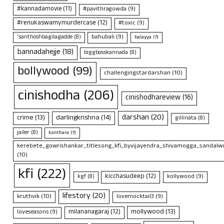
#kannadamovie
(11)
#pavithragowda
(9)
#renukaswamymurdercase
(12)
#toxic
(9)
bahubali
(9)
'santhoshbagilagadde
(8)
balayya
(7)
bannadahejje
(18)
biggbosskannada
(8)
bollywood
(99)
challengingstardarshan
(10)
cinishodha
(206)
cinishodhareview
(16)
darshan
(20)
crime
(13)
darlingkrishna
(14)
gillinata
(8)
jailer
(8)
kanthara
(7)
kerebete_gowrishankar_titlesong_kfi_byvijayendra_shivamogga_sandalwo
(10)
kfi
(222)
kicchasudeep
(12)
kollywood
(9)
kgf
(8)
lifestory
(20)
kruthvik
(10)
lovemocktail3
(9)
mollywood
(13)
milananagaraj
(12)
loveseasons
(9)