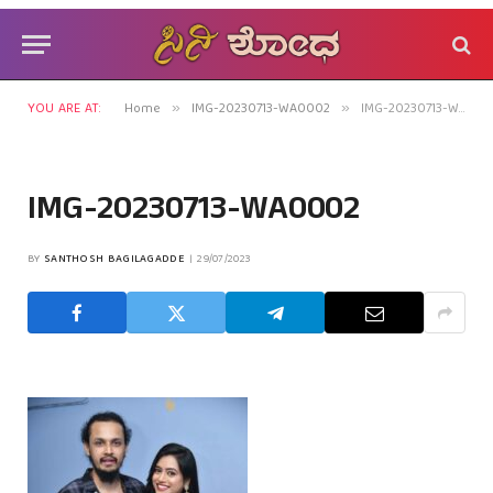
YOU ARE AT:
Home
IMG-20230713-WA0002
IMG-20230713-WA0002
»
»
IMG-20230713-WA0002
BY
SANTHOSH BAGILAGADDE
29/07/2023