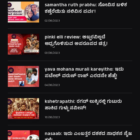
samantha ruth prabhu: ನೋವಿನ ಬಳಿಕ
ಕಣ್ತೆರೆಯಿತು ನಲಿವಿನ ಪರ್ವ!
02/06/2023
pinki elli review: ಅಬ್ಬರವಿಲ್ಲದೆ
ಆದ್ರ್ರಗೊಳಿಸುವ ಅಪರೂಪದ ಚಿತ್ರ!
03/06/2023
yava mohana murali kareyitho: ಇದು
ಪಟೇಲ್ ವರುಣ್ ರಾಜ್ ಎರಡನೇ ಹೆಜ್ಜೆ!
04/06/2023
kshetrapathi: ರಗಡ್ ಲುಕ್ಕಿನಲ್ಲಿ ಗುಟುರು
ಹಾಕಿದ ಗುಳ್ಟು ನವೀನ್!
18/06/2023
nasaab: ಇದು ಎಂಬತ್ತರ ದಶಕದ ಸಾಧಕನ ನೈಜ