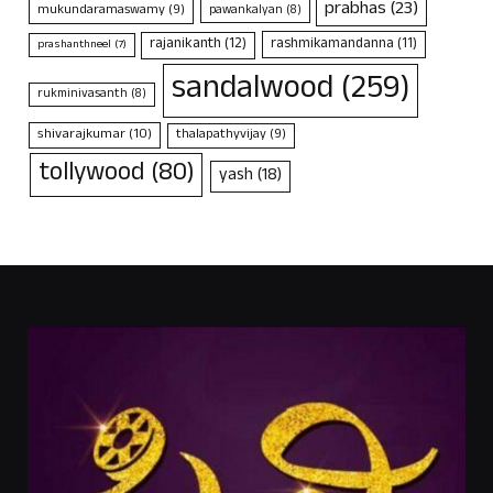
prabhas
(23)
mukundaramaswamy
(9)
pawankalyan
(8)
rajanikanth
(12)
rashmikamandanna
(11)
prashanthneel
(7)
sandalwood
(259)
rukminivasanth
(8)
shivarajkumar
(10)
thalapathyvijay
(9)
tollywood
(80)
yash
(18)