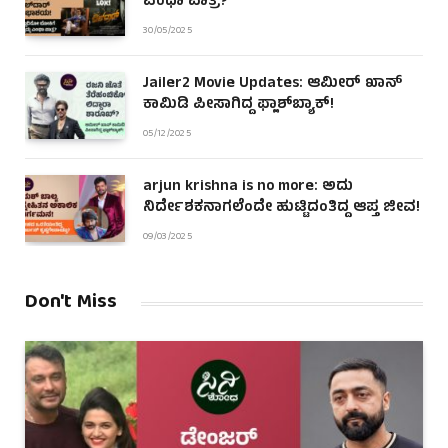
ಎಂಥಾ ಪಾತ್ರ?
30/05/2025
Jailer2 Movie Updates: ಆಮೀರ್ ಖಾನ್
ಕಾಮಿಡಿ ಪೀಸಾಗಿದ್ದ ಫ್ಲಾಶ್‌ಬ್ಯಾಕ್!
05/12/2025
arjun krishna is no more: ಅದು
ನಿರ್ದೇಶಕನಾಗಲೆಂದೇ ಹುಟ್ಟಿದಂತಿದ್ದ ಆಪ್ತ ಜೀವ!
09/03/2025
Don't Miss