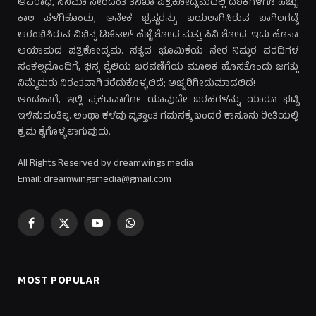
ಅಪರಾಧ, ಸಿನಿಮಾ ಸೇರಿದಂತೆ ತನಿಖಾ ಪತ್ರಿಕೋದ್ಯಮದಲ್ಲಿ ದಶಕಗಳಿಗೂ ಹೆಚ್ಚು
ಕಾಲ ಪಳಗಿಕೊಂಡು, ಅನೇಕ ಭ್ರಷ್ಟರನ್ನು ಬಯಲಾಗಿಸಿರುವ ಬಾಗಿಲಗದ್ದೆ
ಆರಂಭಿಸಿರುವ ವಿಭಿನ್ನ ಡಿಜಿಟಲ್ ಹೆಜ್ಜೆ ಶೋಧ ಮತ್ತು ಸಿನಿ ಶೋಧ. ಇದು ಹೊಸಾ
ಆಯಾಮದ ಪತ್ರಿಕೋದ್ಯಮ. ಸತ್ಯದ ಭೂಮಿಕೆಯ ನೇರ-ನಿಷ್ಠುರ ವರದಿಗಳ
ಸಂಕಲ್ಪದೊಂದಿಗೆ, ಭಿನ್ನ ಶೈಲಿಯ ಬರವಣಿಗೆಯ ಮೂಲಕ ಹೊಸತೊಂದು ಜಗತ್ತು
ನಿಮ್ಮೆದುರು ನಿರಂತವಾಗಿ ತೆರೆದುಕೊಳ್ಳಲಿದೆ; ಅಚ್ಚರಿಗೀಡುಮಾಡಲಿದೆ!
ಅಂದಹಾಗೆ, ಇಲ್ಲಿ ಪ್ರಕಟವಾಗೋ ಯಾವುದೇ ಬರಹಗಳನ್ನು ಯಾರೂ ಭಟ್ಟಿ
ಇಳಿಸುವಂತಿಲ್ಲ. ಅಂಥಾ ಕಳವು ವೃತ್ತಾಂತ ಗಮನಕ್ಕೆ ಬಂದರೆ ಕಾನೂನು ರೀತಿಯಲ್ಲಿ
ಕ್ರಮ ಕೈಗೊಳ್ಳಲಾಗುವುದು.
All Rights Reserved by dreamwings media
Email: dreamwingsmedia@gmail.com
Facebook
X
YouTube
WhatsApp
(Twitter)
MOST POPULAR