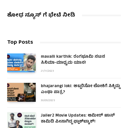
ಶೋಧ ನ್ಯೂಸ್ ಗೆ ಭೇಟಿ ನೀಡಿ
Top Posts
mavalli karthik: ರಂಗಭೂಮಿ ನಟನ
ಸಿನಿಮಾ-ಮಾಧ್ಯಮ ಯಾನ!
21/11/2023
bhajarangi loki: ಅಬ್ಬರಿಸೋ ಲೋಕಿಗೆ ಸಿಕ್ಕಿದ್ದು
ಎಂಥಾ ಪಾತ್ರ?
30/05/2025
Jailer2 Movie Updates: ಆಮೀರ್ ಖಾನ್
ಕಾಮಿಡಿ ಪೀಸಾಗಿದ್ದ ಫ್ಲಾಶ್‌ಬ್ಯಾಕ್!