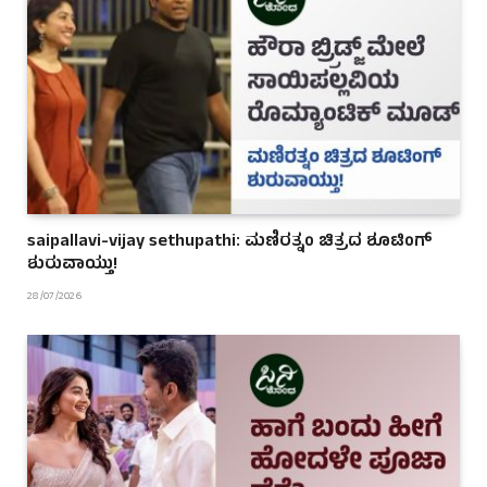
saipallavi-vijay sethupathi: ಮಣಿರತ್ನಂ ಚಿತ್ರದ ಶೂಟಿಂಗ್
ಶುರುವಾಯ್ತು!
28/07/2026