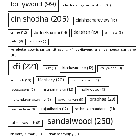
bollywood
(99)
challengingstardarshan
(10)
cinishodha
(205)
cinishodhareview
(16)
darshan
(19)
darlingkrishna
(14)
crime
(12)
gillinata
(8)
jailer
(8)
kanthara
(7)
kerebete_gowrishankar_titlesong_kfi_byvijayendra_shivamogga_sandalwo
(10)
kfi
(221)
kicchasudeep
(12)
kollywood
(9)
kgf
(8)
lifestory
(20)
kruthvik
(10)
lovemocktail3
(9)
mollywood
(13)
milananagaraj
(12)
loveseasons
(9)
prabhas
(23)
mukundaramaswamy
(9)
pawankalyan
(8)
rajanikanth
(12)
rashmikamandanna
(11)
prashanthneel
(7)
sandalwood
(258)
rukminivasanth
(8)
shivarajkumar
(10)
thalapathyvijay
(9)