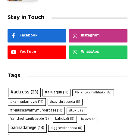
Stay In Touch
Facebook
Instagram
YouTube
WhatsApp
Tags
#actress
(23)
#alluarjun
(11)
#bilichukkihallihakki
(8)
#kannadamovie
(11)
#pavithragowda
(8)
#renukaswamymurdercase
(11)
#toxic
(9)
bahubali
(9)
'santhoshbagilagadde
(8)
balayya
(7)
bannadahejje
(18)
biggbosskannada
(8)