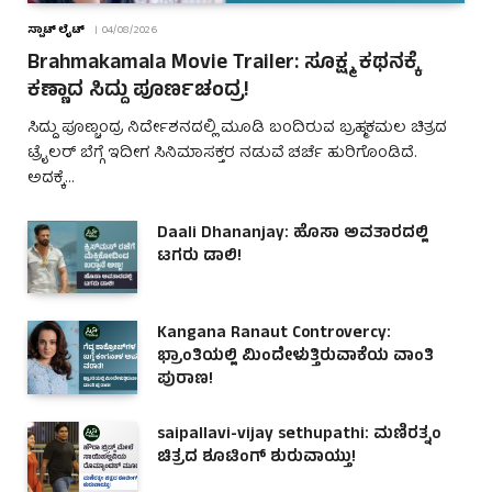
ಸ್ಪಾಟ್ ಲೈಟ್
04/08/2026
Brahmakamala Movie Trailer: ಸೂಕ್ಷ್ಮ ಕಥನಕ್ಕೆ
ಕಣ್ಣಾದ ಸಿದ್ದು ಪೂರ್ಣಚಂದ್ರ!
ಸಿದ್ದು ಪೂಣ್ಚಂದ್ರ ನಿರ್ದೇಶನದಲ್ಲಿ ಮೂಡಿ ಬಂದಿರುವ ಬ್ರಹ್ಮಕಮಲ ಚಿತ್ರದ
ಟ್ರೈಲರ್ ಬೆಗ್ಗೆ ಇದೀಗ ಸಿನಿಮಾಸಕ್ತರ ನಡುವೆ ಚರ್ಚೆ ಹುರಿಗೊಂಡಿದೆ.
ಅದಕ್ಕೆ…
Daali Dhananjay: ಹೊಸಾ ಅವತಾರದಲ್ಲಿ
ಟಗರು ಡಾಲಿ!
Kangana Ranaut Controvercy:
ಭ್ರಾಂತಿಯಲ್ಲಿ ಮಿಂದೇಳುತ್ತಿರುವಾಕೆಯ ವಾಂತಿ
ಪುರಾಣ!
saipallavi-vijay sethupathi: ಮಣಿರತ್ನಂ
ಚಿತ್ರದ ಶೂಟಿಂಗ್ ಶುರುವಾಯ್ತು!