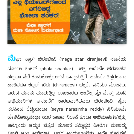
ಮೆ
ಘಾ ಸ್ಟಾರ್ ಚಿರಂಜೀವಿ (mega star ciranjeevi) ನಟನೆಯ
ಬೋಲಾ ಶಂಕರ್ (bhola shankar) ಚಿತ್ರ ಅದೇನೇ ಹರಸಾಹಸ
ಪಟ್ಟರೂ ನೆಲೆ ಕಂಡುಕೊಳ್ಳಲಾಗದೆ ಒದ್ದಾಡುತ್ತಿದೆ. ಅದೇನೇ ತಿಪ್ಪರಲಾಗಾ
ಹಾಕಿದರೂ ಕಟ್ಟರ್ ಚಿರು (chiranjeevi) ಭಕ್ತರೇ ಸಿನಿಮಾ ನೋಡಲು
ಬರುವ ಮನಸು ಮಾಡುತ್ತಿಲ್ಲ. ರಾಜಕಾರಣ ಅಂತೆಲ್ಲ ಟೈಂ ವೇಸ್ಟ್ ಮಾಡಿ
ಅಭಿಮಾನಿಗಳ ಅಸಹನೆಗೆ ಕಾರಣವಾಗಿದ್ದವರು ಚಿರಂಜೀವಿ. ಸೈರಾ
ನರಸಿಂಹ ರೆಡ್ಡಿಯಂಥಾ (seyra narasimha reddy) ಸಿನಿಮಾವೇ
ಹೇಳಿಕೊಳ್ಳುವಂಥಾ ಯಶ ಕಾಣದ ನಿರಾಸೆ ಕೂಡಾ ಅಭಿಮಾನಿಗಳಲ್ಲಿತ್ತು.
ಇನ್ನೊಂದು ಅದ್ಭುತ ಚಿತ್ರದ ಮೂಲಕ ತಮ್ಮಿಷ್ಟದ ಹೀರೋ ಮೇಲೆದ್ದು
ನಿಲ್ಲಲಿ ಅಂತ ಅಭಿಮಾನಿ ಬಳಗ ಅಂದುಕೊಂಡಿತ್ತು. ಅದೇ ಹೊತ್ತಿನಲ್ಲಿ