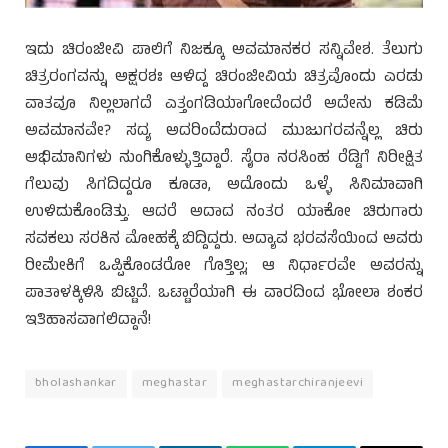
ಇದು ಚಿರಂಜೀವಿ ಪಾಲಿಗೆ ನಿಜಕ್ಕೂ ಅವಮಾನಕರ ಸನ್ನಿವೇಶ. ತೆಲುಗು
ಚಿತ್ರರಂಗವನ್ನು ಅಕ್ಷರಶಃ ಆಳಿದ್ದ ಚಿರಂಜೀವಿಯ ಚಿತ್ರವೊಂದು ಎರಡು
ವಾತವೂ ನಿಲ್ಲಲಾಗದೆ ಎತ್ತಂಗಡಿಯಾಗೋದೆಂದರೆ ಅದೇನು ಕಡಿಮೆ
ಅವಮಾನವೇ? ಸದ್ಯ ಅದರಿಂದೆದುರಾದ ಮುಜುಗರವನ್ನೆಲ್ಲ ಚಿರು
ಅಭಿಮಾನಿಗಳು ನುಂಗಿಕೊಳ್ಳುತ್ತಿದ್ದಾರೆ. ಸೈರಾ ನರಸಿಂಹ ರೆಡ್ಡಿಗೆ ನಿರೀಕ್ಷಿತ
ಗೆಲುವು ಸಿಗದಿದ್ದರೂ ಕೂಡಾ, ಅದೊಂದು ಒಳ್ಳೆ ಸಿನಿಮಾವಾಗಿ
ಉಳಿದುಕೊಂಡಿತ್ತು. ಆದರೆ ಅದಾದ ನಂತರ ಯಾಕೋ ಚಿರುಗಾರು
ಸವಕಲು ಸರಕಿನ ಮೋಹಕ್ಕೆ ಬಿದ್ದಿದ್ದರು. ಅದ್ಯಾವ ಭರವಸೆಯಿಂದ ಅವರು
ರೀಮೇಕಿಗೆ ಒಪ್ಪಿಕೊಂಡರೋ ಗೊತ್ತಿಲ್ಲ; ಆ ನಿರ್ಧಾರವೇ ಅವರನ್ನು
ಪಾತಾಳಕ್ಕಿಳಿಸಿ ಬಿಟ್ಟಿದೆ. ಒಟ್ಟಾರೆಯಾಗಿ ಈ ವಾರದಿಂದ ಭೋಲಾ ಶಂಕರ
ಇತಿಹಾಸವಾಗಲಿದ್ದಾನೆ!
bholashankar
meghastar
meghastarchiranjeevi