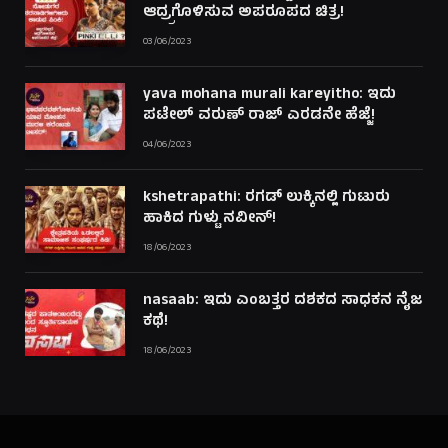
ಆದ್ರ್ರಗೊಳಿಸುವ ಅಪರೂಪದ ಚಿತ್ರ!
03/06/2023
yava mohana murali kareyitho: ಇದು
ಪಟೇಲ್ ವರುಣ್ ರಾಜ್ ಎರಡನೇ ಹೆಜ್ಜೆ!
04/06/2023
kshetrapathi: ರಗಡ್ ಲುಕ್ಕಿನಲ್ಲಿ ಗುಟುರು
ಹಾಕಿದ ಗುಳ್ಟು ನವೀನ್!
18/06/2023
nasaab: ಇದು ಎಂಬತ್ತರ ದಶಕದ ಸಾಧಕನ ನೈಜ
ಕಥೆ!
18/06/2023