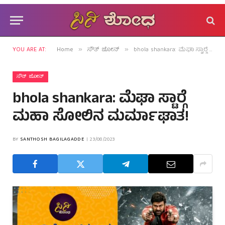
YOU ARE AT:
Home
ಸೌತ್ ಜೋನ್
bhola shankara: ಮೆಘಾ ಸ್ಟಾರ್‍ಗೆ ಮಹಾ ಸೋಲಿನ ಮರ್ಮಾಘಾತ!
»
»
ಸೌತ್ ಜೋನ್
bhola shankara: ಮೆಘಾ ಸ್ಟಾರ್‍ಗೆ
ಮಹಾ ಸೋಲಿನ ಮರ್ಮಾಘಾತ!
BY
SANTHOSH BAGILAGADDE
23/08/2023