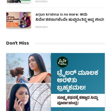
05/12/2025
arjun krishna is no more: ಅದು
ನಿರ್ದೇಶಕನಾಗಲೆಂದೇ ಹುಟ್ಟಿದಂತಿದ್ದ ಆಪ್ತ ಜೀವ!
09/03/2025
Don't Miss