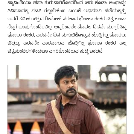
ಪ್ಯಾನಿಂಡಿಯಾ ಹವಾ ಶುರುವಾಗಿರೋದರಿಂದ ಚಿರು ಕೂಡಾ ಅಂಥಾದ್ದೇ
ಸಿನಿಮಾದಲ್ಲಿ ನಟಿಸಿ ಗೆಲ್ಲಬೇಕೆಂಬ ಬಯಕೆ ಅಭಿಮಾನಿ ಪಡೆಯಲ್ಲಿತ್ತು.
ಆದರೆ ತಮಿಳು ಚಿತ್ರದ ರೀಮೇಕ್ ಸರಕಾದ ಭೋಲಾ ಶಂಕರ ಚಿತ್ರ ಕೂಡಾ
ನೆಟ್ಟಗೆ ರೂಪುಗೊಂಡಿರಲಿಲ್ಲ. ಆದ್ದರಿಂದಲೇ ಮೊದಲ ದಿನವೇ ಮುಗ್ಗರಿಸಿದ್ದ
ಭೋಲಾ ಶಂಕರ, ಎರಡನೇ ದಿನ ಮಗುಚಿಕೊಳ್ಳುವ ಹೊತ್ತಿಗೆಲ್ಲ ಬೋರಲು
ಬಿದ್ದಿತ್ತು. ಎರಡನೇ ವಾರವಾಗುವ ಹೊತ್ತಿಗೆಲ್ಲ ಭೋಲಾ ಶಂಕರ ಎಲ್ಲ
ಚಿತ್ರಮಂದಿರಗಳಿಂದಲೂ ಎಗರಿಕೊಂಡಿರುವ ಸುದ್ದಿ ಬಂದಿದೆ.