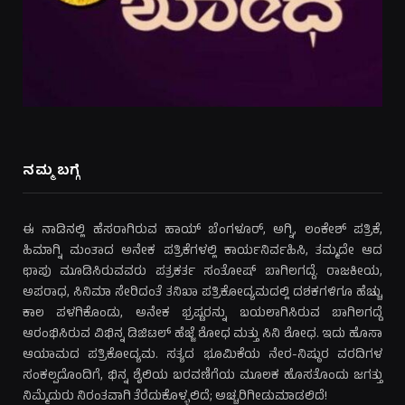
ನಮ್ಮ ಬಗ್ಗೆ
ಈ ನಾಡಿನಲ್ಲಿ ಹೆಸರಾಗಿರುವ ಹಾಯ್ ಬೆಂಗಳೂರ್, ಅಗ್ನಿ, ಲಂಕೇಶ್ ಪತ್ರಿಕೆ,
ಹಿಮಾಗ್ನಿ ಮಂತಾದ ಅನೇಕ ಪತ್ರಿಕೆಗಳಲ್ಲಿ ಕಾರ್ಯನಿರ್ವಹಿಸಿ, ತಮ್ಮದೇ ಆದ
ಛಾಪು ಮೂಡಿಸಿರುವವರು ಪತ್ರಕರ್ತ ಸಂತೋಷ್ ಬಾಗಿಲಗದ್ದೆ. ರಾಜಕೀಯ,
ಅಪರಾಧ, ಸಿನಿಮಾ ಸೇರಿದಂತೆ ತನಿಖಾ ಪತ್ರಿಕೋದ್ಯಮದಲ್ಲಿ ದಶಕಗಳಿಗೂ ಹೆಚ್ಚು
ಕಾಲ ಪಳಗಿಕೊಂಡು, ಅನೇಕ ಭ್ರಷ್ಟರನ್ನು ಬಯಲಾಗಿಸಿರುವ ಬಾಗಿಲಗದ್ದೆ
ಆರಂಭಿಸಿರುವ ವಿಭಿನ್ನ ಡಿಜಿಟಲ್ ಹೆಜ್ಜೆ ಶೋಧ ಮತ್ತು ಸಿನಿ ಶೋಧ. ಇದು ಹೊಸಾ
ಆಯಾಮದ ಪತ್ರಿಕೋದ್ಯಮ. ಸತ್ಯದ ಭೂಮಿಕೆಯ ನೇರ-ನಿಷ್ಠುರ ವರದಿಗಳ
ಸಂಕಲ್ಪದೊಂದಿಗೆ, ಭಿನ್ನ ಶೈಲಿಯ ಬರವಣಿಗೆಯ ಮೂಲಕ ಹೊಸತೊಂದು ಜಗತ್ತು
ನಿಮ್ಮೆದುರು ನಿರಂತವಾಗಿ ತೆರೆದುಕೊಳ್ಳಲಿದೆ; ಅಚ್ಚರಿಗೀಡುಮಾಡಲಿದೆ!