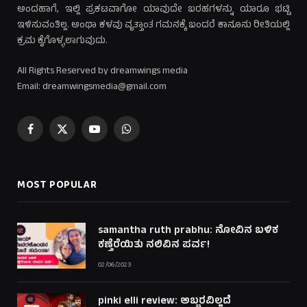
ಅಂದಹಾಗೆ, ಇಲ್ಲಿ ಪ್ರಕಟವಾಗೋ ಯಾವುದೇ ಬರಹಗಳನ್ನು ಯಾರೂ ಭಟ್ಟಿ
ಇಳಿಸುವಂತಿಲ್ಲ. ಅಂಥಾ ಕಳವು ವೃತ್ತಾಂತ ಗಮನಕ್ಕೆ ಬಂದರೆ ಕಾನೂನು ರೀತಿಯಲ್ಲಿ
ಕ್ರಮ ಕೈಗೊಳ್ಳಲಾಗುವುದು.
All Rights Reserved by dreamwings media
Email: dreamwingsmedia@gmail.com
Facebook
X
YouTube
WhatsApp
(Twitter)
MOST POPULAR
samantha ruth prabhu: ನೋವಿನ ಬಳಿಕ
ಕಣ್ತೆರೆಯಿತು ನಲಿವಿನ ಪರ್ವ!
02/06/2023
pinki elli review: ಅಬ್ಬರವಿಲ್ಲದೆ