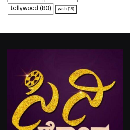
tollywood
(80)
yash
(18)