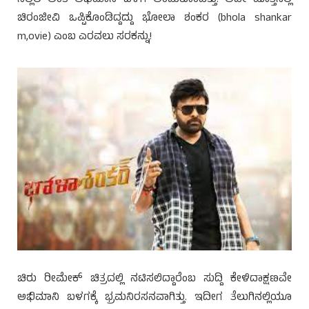
ಚಿರಂಜೀವಿ ಒಪ್ಪಿಕೊಂಡಿದ್ದದ್ದು ಭೋಲಾ ಶಂಕರ (bhola shankar
m,ovie) ಎಂಬ ಎರವಲು ಸರಕನ್ನು!
ಚಿರು ರೀಮೇಕ್ ಚಿತ್ರದಲ್ಲಿ ನಟಿಸಲಿದ್ದಾರೆಂಬ ಸುದ್ದಿ ಕೇಳಿದಾಕ್ಷಣವೇ
ಅಭಿಮಾನಿ ಬಳಗಕ್ಕೆ ಭ್ರಮನಿರಸನವಾಗಿತ್ತು. ಇದೀಗ ತೆಲುಗಿನಲ್ಲಿಯೂ