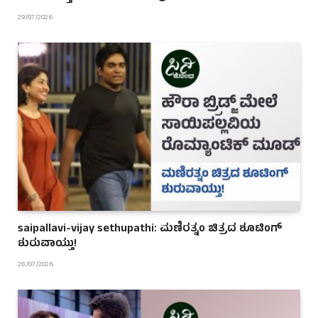
29/07/2026
saipallavi-vijay sethupathi: ಮಣಿರತ್ನಂ ಚಿತ್ರದ ಶೂಟಿಂಗ್
ಶುರುವಾಯ್ತು!
28/07/2026