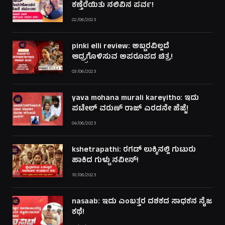
ಕಣ್ತೆರೆಯಿತು ನಲಿವಿನ ಪರ್ವ!
02/06/2023
pinki elli review: ಅಬ್ಬರವಿಲ್ಲದೆ
ಆದ್ರ್ರಗೊಳಿಸುವ ಅಪರೂಪದ ಚಿತ್ರ!
03/06/2023
yava mohana murali kareyitho: ಇದು
ಪಟೇಲ್ ವರುಣ್ ರಾಜ್ ಎರಡನೇ ಹೆಜ್ಜೆ!
04/06/2023
kshetrapathi: ರಗಡ್ ಲುಕ್ಕಿನಲ್ಲಿ ಗುಟುರು
ಹಾಕಿದ ಗುಳ್ಟು ನವೀನ್!
18/06/2023
nasaab: ಇದು ಎಂಬತ್ತರ ದಶಕದ ಸಾಧಕನ ನೈಜ
ಕಥೆ!