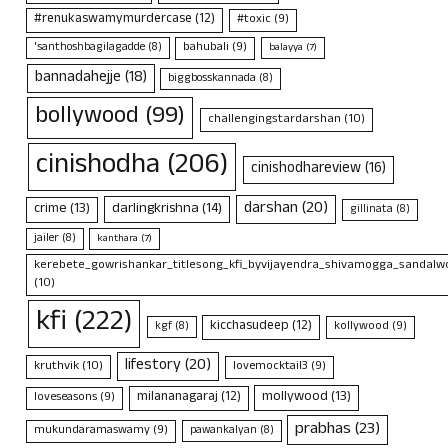
#renukaswamymurdercase
(12)
#toxic
(9)
bahubali
(9)
'santhoshbagilagadde
(8)
balayya
(7)
bannadahejje
(18)
biggbosskannada
(8)
bollywood
(99)
challengingstardarshan
(10)
cinishodha
(206)
cinishodhareview
(16)
darshan
(20)
crime
(13)
darlingkrishna
(14)
gillinata
(8)
jailer
(8)
kanthara
(7)
kerebete_gowrishankar_titlesong_kfi_byvijayendra_shivamogga_sandalwo
(10)
kfi
(222)
kicchasudeep
(12)
kollywood
(9)
kgf
(8)
lifestory
(20)
kruthvik
(10)
lovemocktail3
(9)
mollywood
(13)
milananagaraj
(12)
loveseasons
(9)
prabhas
(23)
mukundaramaswamy
(9)
pawankalyan
(8)