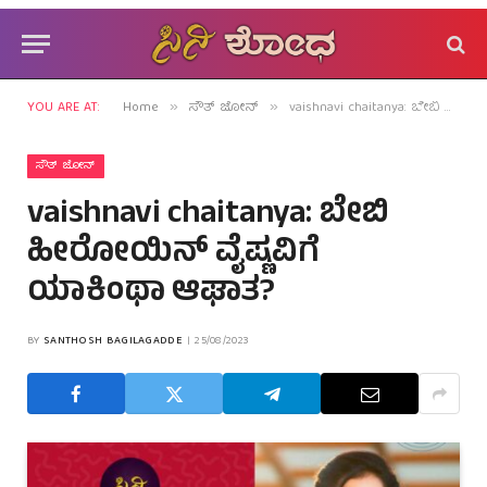
YOU ARE AT:
Home
ಸೌತ್ ಜೋನ್
vaishnavi chaitanya: ಬೇಬಿ ಹೀರೋಯಿನ್ ವೈಷ್ಣವಿಗೆ ಯಾಕಿಂಥಾ ಆಘಾತ?
»
»
ಸೌತ್ ಜೋನ್
vaishnavi chaitanya: ಬೇಬಿ
ಹೀರೋಯಿನ್ ವೈಷ್ಣವಿಗೆ
ಯಾಕಿಂಥಾ ಆಘಾತ?
BY
SANTHOSH BAGILAGADDE
25/08/2023