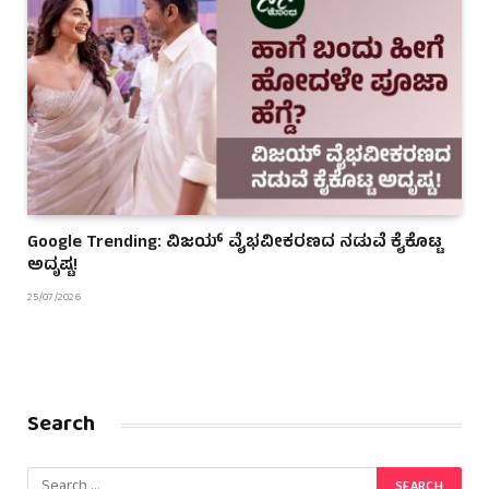
Google Trending: ವಿಜಯ್ ವೈಭವೀಕರಣದ ನಡುವೆ ಕೈಕೊಟ್ಟ
ಅದೃಷ್ಟ!
25/07/2026
Search