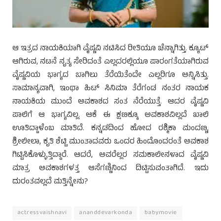
ಆ ಇತ್ರದ ನಾಯಕಿಯಾಗಿ ವೈಷ್ಣವಿ ನಟಿಸಿದ ರೀತಿಯೂ ಚೆನ್ನಾಗಿತ್ತು. ಕ್ಯೂಟ್
ಆಗಿರುವ, ನಟನೆ ನೃತ್ಯ ಸೇರಿದಂತೆ ಎಲ್ಲದರಲ್ಲಿಯೂ ಪಾರಂಗತೆಯಾಗಿರುವ
ವೈಷ್ಣವಿಯ ಭಾಗ್ಯದ ಬಾಗಿಲು ತೆರೆಯಿತೆಂದೇ ಎಲ್ಲರಿಗೂ ಅನ್ನಿಸಿತ್ತು.
ಸಾಮಾನ್ಯವಾಗಿ, ಇಂಥಾ ಹಿಟ್ ಸಿನಿಮಾ ತೆರೆಗಂಡ ನಂತರ ನಾಯಕ
ನಾಯಕಿಯ ಮುಂದೆ ಅವಕಾಶದ ಸಂತ ನೆರೆಯುತ್ತೆ. ಆದರ ವೈಷ್ಣವಿ
ಪಾಲಿಗೆ ಆ ಭಾಗ್ಯವಿಲ್ಲ. ಆಕೆ ಈ ಕ್ಷಣಕ್ಕೂ ಅವಕಾಶವಿಲ್ಲದೆ ಖಾಲಿ
ಊತಿದ್ದಾಳೆಂಬ ಮಾತಿದೆ. ಕನ್ನಡದಿಂದ ಹೋದ ರಶ್ಮಿಕಾ ಮಂದಣ್ಣ,
ಶ್ರೀಲೀಲಾ, ಕೃತಿ ಶೆಟ್ಟಿ ಮುಂತಾದವರು ಒಂದರ ಹಿಂದೊಂದರಂತೆ ಅವಕಾಶ
ಗಿಟ್ಟಿಸಿಕೊಳ್ಳುತ್ತಿದ್ದಾರೆ. ಆದರೆ, ಅವರೆಲ್ಲರ ಸಮಕಾಲೀನಳಾದ ವೈಷ್ಣವಿ
ಮಾತ್ರ ಅವಕಾಶಗಳತ್ತ ಆಸೆಗಣ್ಣಿನಿಂದ ದಿಟ್ಟಿಸುವಂತಾಗಿದೆ. ಇದು
ದುರಂತವಲ್ಲದೆ ಮತ್ತಿನ್ನೇನು?
actressvaishnavi
ananddevarkonda
babymovie