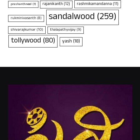
rajanikanth
(12)
rashmikamandanna
(11)
prashanthneel
(7)
sandalwood
(259)
rukminivasanth
(8)
shivarajkumar
(10)
thalapathyvijay
(9)
tollywood
(80)
yash
(18)