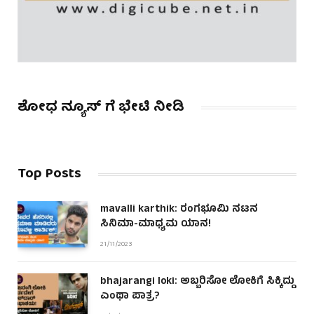
ಶೋಧ ನ್ಯೂಸ್ ಗೆ ಭೇಟಿ ನೀಡಿ
Top Posts
mavalli karthik: ರಂಗಭೂಮಿ ನಟನ
ಸಿನಿಮಾ-ಮಾಧ್ಯಮ ಯಾನ!
21/11/2023
bhajarangi loki: ಅಬ್ಬರಿಸೋ ಲೋಕಿಗೆ ಸಿಕ್ಕಿದ್ದು
ಎಂಥಾ ಪಾತ್ರ?