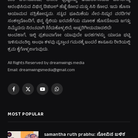
ಕಾಲ ಪಳಗಿಕೊಂಡು, ಅನೇಕ ಭ್ರಷ್ಟರನ್ನು ಬಯಲಾಗಿಸಿರುವ ಬಾಗಿಲಗದ್ದೆ
ಆರಂಭಿಸಿರುವ ವಿಭಿನ್ನ ಡಿಜಿಟಲ್ ಹೆಜ್ಜೆ ಶೋಧ ಮತ್ತು ಸಿನಿ ಶೋಧ. ಇದು ಹೊಸಾ
ಆಯಾಮದ ಪತ್ರಿಕೋದ್ಯಮ. ಸತ್ಯದ ಭೂಮಿಕೆಯ ನೇರ-ನಿಷ್ಠುರ ವರದಿಗಳ
ಸಂಕಲ್ಪದೊಂದಿಗೆ, ಭಿನ್ನ ಶೈಲಿಯ ಬರವಣಿಗೆಯ ಮೂಲಕ ಹೊಸತೊಂದು ಜಗತ್ತು
ನಿಮ್ಮೆದುರು ನಿರಂತವಾಗಿ ತೆರೆದುಕೊಳ್ಳಲಿದೆ; ಅಚ್ಚರಿಗೀಡುಮಾಡಲಿದೆ!
ಅಂದಹಾಗೆ, ಇಲ್ಲಿ ಪ್ರಕಟವಾಗೋ ಯಾವುದೇ ಬರಹಗಳನ್ನು ಯಾರೂ ಭಟ್ಟಿ
ಇಳಿಸುವಂತಿಲ್ಲ. ಅಂಥಾ ಕಳವು ವೃತ್ತಾಂತ ಗಮನಕ್ಕೆ ಬಂದರೆ ಕಾನೂನು ರೀತಿಯಲ್ಲಿ
ಕ್ರಮ ಕೈಗೊಳ್ಳಲಾಗುವುದು.
All Rights Reserved by dreamwings media
Email: dreamwingsmedia@gmail.com
Facebook
X
YouTube
WhatsApp
(Twitter)
MOST POPULAR
samantha ruth prabhu: ನೋವಿನ ಬಳಿಕ