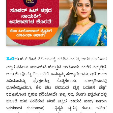
ಒಂ
ದು ಬಿಗ್ ಹಿಟ್ ಸಿನಿಮಾದಲ್ಲಿ ನಟಿಸಿದ ನಂತರ, ಅದರ ಭಾಗವಾದ
ಎಲ್ಲರ ನಸೀಬು ಖುಲಾಯಿಸಿ ಬಿಡುತ್ತದೆ ಅಂತೊಂದು ನಂಬಿಕೆ ನಮ್ಮಲ್ಲಿದೆ.
ಅದು ಕೆಲವೊಮ್ಮೆ ನಿಜವಾಗಿದೆ. ಒಮ್ಮೊಮ್ಮೆ ಸುಳ್ಳಾಗೋದೂ ಇದೆ. ಅಂಆ
ಸಿನಿಮಾವನ್ನು ಪ್ರೇಕ್ಷಕರೆಲ್ಲ ಮೆಚ್ಚಿಕೊಂಡು, ಬಾಕ್ಸಾಫೀಸಿನಲ್ಲಿ
ಧೂಲೇಬ್ಬಿಸಿದರೂ, ಕೆಲ ನಟ ನಟಿಯದ ವೃತ್ತಿ ಬದುಕಿನ ನೆತ್ತಿಗೆ
ಕವುಚಿಕೊಂಡ ಗ್ರಹಣ ಸರಿಯೋದೇ ಇಲ್ಲ. ಸದ್ಯ ತೆಲುಗು ಚಿತ್ರರಂಗದಲ್ಲಿ
ಭರ್ಜರಿ ಯಶ ಕಂಡಿರುವ ಬೇಬಿ ಚಿತ್ರದ ನಾಯಕಿ (baby heroin
vaishnavi chaitanya) ವೈಷ್ಣವಿ ಚೈತನ್ಯ ಕೂಡಾ ಇದೀಗ