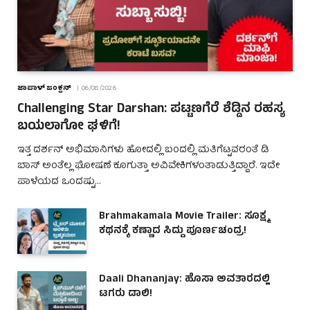
ಜಾಪಾಳ್ ಜಂಕ್ಷನ್
06/08/2026
Challenging Star Darshan: ಪಟ್ಟಣಗೆರೆ ಶೆಡ್ಡಿನ ರಹಸ್ಯ
ಬಯಲಾಗೋ ಘಳಿಗೆ!
ಇತ್ತ ದರ್ಶನ್ ಅಭಿಮಾನಿಗಳು ಹೋದಲ್ಲಿ ಬಂದಲ್ಲಿ ಮತಿಗೆಟ್ಟವರಂತೆ ಡಿ
ಬಾಸ್ ಅಂತೆಲ್ಲ ಘೋಷಣೆ ಕೂಗುತ್ತಾ ಅವಿವೇಕಿಗಳಂತಾಡುತ್ತಿದ್ದಾರೆ. ಇದೇ
ಪಾಳೆಯದ ಒಂದಷ್ಟು…
Brahmakamala Movie Trailer: ಸೂಕ್ಷ್ಮ
ಕಥನಕ್ಕೆ ಕಣ್ಣಾದ ಸಿದ್ದು ಪೂರ್ಣಚಂದ್ರ!
Daali Dhananjay: ಹೊಸಾ ಅವತಾರದಲ್ಲಿ
ಟಗರು ಡಾಲಿ!