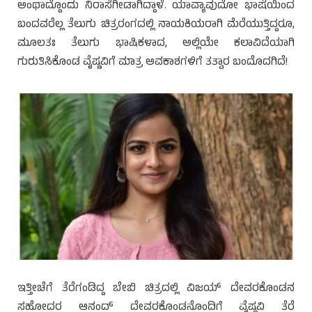
ಅಂಥಾದ್ದೊಂದು ನಿರಾಸೆಗೀಡಾಗಿದ್ದಾಳೆ. ಯಾವ್ಯಾವುದೋ ಭಾಷೆಯಿಂದ
ಬಂದವರೆಲ್ಲ ತೆಲುಗು ಚಿತ್ರರಂಗದಲ್ಲಿ ನಾಯಕಿಯರಾಗಿ ಮೆರೆಯುತ್ತಿದ್ದರೂ,
ಮೂಲತಃ ತೆಲುಗು ಭಾಷಿಕಳಾದ, ಅಲ್ಲಿಯೇ ಕಲಾವಿದೆಯಾಗಿ
ಗುರುತಿಸಿಕೊಂಡ ವೈಷ್ಣವಿಗೆ ಮಾತ್ರ ಅವಕಾಶಗಳಿಗೆ ತತ್ವಾರ ಬಂದೊದಗಿದೆ!
ಇತ್ತೀಚೆಗೆ ತೆರೆಗಂಡಿದ್ದ ಬೇಬಿ ಚಿತ್ರದಲ್ಲಿ ವಿಜಯ್ ದೇವರಕೊಂಡನ
ಸಹೋದರ ಆನಂದ್ ದೇವರಕೊಂಡನೊಂದಿಗೆ ವೈಷ್ಣವಿ ತೆರೆ