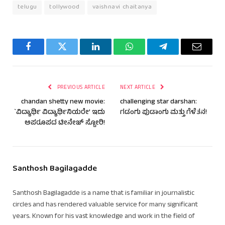
telugu
tollywood
vaishnavi chaitanya
Facebook
Twitter
LinkedIn
WhatsApp
Telegram
Email
PREVIOUS ARTICLE
NEXT ARTICLE
chandan shetty new movie:
challenging star darshan:
`ವಿದ್ಯಾರ್ಥಿ ವಿದ್ಯಾರ್ಥಿನಿಯರೇ’ ಇದು
ಗಡಂಗು ಪುಡಾಂಗು ಮತ್ತು ಗೆಳೆತನ!
ಅಪರೂಪದ ಟೀನೇಜ್ ಸ್ಟೋರಿ!
Santhosh Bagilagadde
Santhosh Bagilagadde is a name that is familiar in journalistic
circles and has rendered valuable service for many significant
years. Known for his vast knowledge and work in the field of