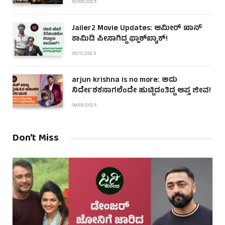
30/05/2025
Jailer2 Movie Updates: ಆಮೀರ್ ಖಾನ್
ಕಾಮಿಡಿ ಪೀಸಾಗಿದ್ದ ಫ್ಲಾಶ್‌ಬ್ಯಾಕ್!
05/12/2025
arjun krishna is no more: ಅದು
ನಿರ್ದೇಶಕನಾಗಲೆಂದೇ ಹುಟ್ಟಿದಂತಿದ್ದ ಆಪ್ತ ಜೀವ!
09/03/2025
Don't Miss