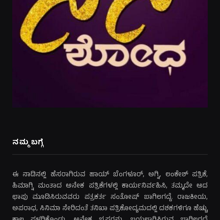
ನಮ್ಮ ಬಗ್ಗೆ
ಈ ನಾಡಿನಲ್ಲಿ ಹೆಸರಾಗಿರುವ ಹಾಯ್ ಬೆಂಗಳೂರ್, ಅಗ್ನಿ, ಲಂಕೇಶ್ ಪತ್ರಿಕೆ,
ಹಿಮಾಗ್ನಿ ಮಂತಾದ ಅನೇಕ ಪತ್ರಿಕೆಗಳಲ್ಲಿ ಕಾರ್ಯನಿರ್ವಹಿಸಿ, ತಮ್ಮದೇ ಆದ
ಛಾಪು ಮೂಡಿಸಿರುವವರು ಪತ್ರಕರ್ತ ಸಂತೋಷ್ ಬಾಗಿಲಗದ್ದೆ. ರಾಜಕೀಯ,
ಅಪರಾಧ, ಸಿನಿಮಾ ಸೇರಿದಂತೆ ತನಿಖಾ ಪತ್ರಿಕೋದ್ಯಮದಲ್ಲಿ ದಶಕಗಳಿಗೂ ಹೆಚ್ಚು