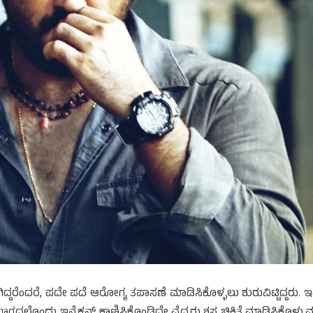
ಿದ್ದರೆಂದರೆ, ಪದೇ ಪದೆ ಆರೋಗ್ಯ ತಪಾಸಣೆ ಮಾಡಿಸಿಕೊಳ್ಳಲು ಶುರುವಿಟ್ಟಿದ್ದರು. 
ಲ್ಲೊಂದು ಇನ್ಫೆಕ್ಷನ್ ಕಾಣಿಸಿಕೊಂಡಿದ್ದೇ ವೈದ್ಯರು ಶಸ್ತ್ರ ಚಿಕಿತ್ಸೆ ಮಾಡಿಸಿಕೊಳ್ಳುವ