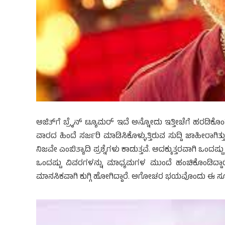
ಅಜಿತ್‍ಗೆ ಬ್ರೈನ್ ಟ್ಯೂಮರ್ ಇದೆ ಅನ್ನೋದು ಇತ್ತೀಚೆಗೆ ಹರಡಿಕೊಂಡಿದ
ವಾರದ ಹಿಂದೆ ಸರ್ಜರಿ ಮಾಡಿಸಿಕೊಳ್ಳುತ್ತಿರುವ ಸುದ್ದಿ ಜಾಹೀರಾಗಿತ್
ನಿಜವೇ ಎಂಬಿತ್ಯಾದಿ ಪ್ರಶ್ನೆಗಳು ಕಾಡುತ್ತವೆ. ಅದಕ್ಕುತ್ತರವಾಗಿ ಒಂದ
ಒಂದಷ್ಟು ವಿವರಗಳನ್ನು ಮಾಧ್ಯಮಗಳ ಮುಂದೆ ಹಂಚಿಕೊಂಡಿದ್ದಾ
ಮಾನಸಿಕವಾಗಿ ಕುಗ್ಗಿ ಹೋಗಿದ್ದಾರೆ. ಅಗೋಚರ ಭಯವೊಂದು ಈ ಸೂಪರ