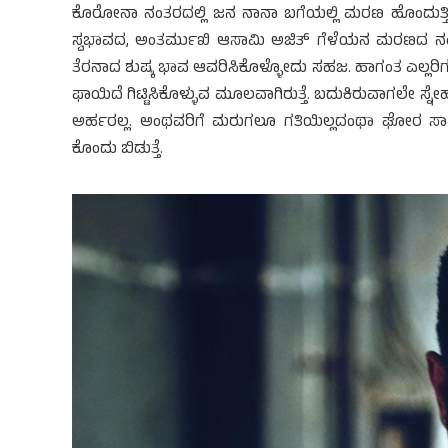
ಕೊರೋನಾ ನಂತರದಲ್ಲಿ ಜನ ನಾನಾ ಬಗೆಯಲ್ಲಿ ಮರಣ ಹೊಂದುತ್ತಿದ್ದಾರ
ಸ್ವಭಾವದ, ಅಂತರ್ಮುಖಿ ಆಸಾಮಿ ಅಜಿತ್ ಗೆಳೆಯನ ಮರಣದ ನಂತರ 
ತೆರನಾದ ಶುಷ್ಕ ಭಾವ ಆವರಿಸಿಕೊಳ್ಳೋದು ಸಹಜ. ಹಾಗಂತ ಎಲ್ಲರಿಗೂ
ಫಾಯಿದೆ ಗಿಟ್ಟಿಸಿಕೊಳ್ಳುವ ಮೂಲವಾಗಿರುತ್ತೆ. ಬದುಕಿರುವಾಗಲೇ ಸ್
ಅರ್ಹರಲ್ಲ. ಅಂಥವರಿಗೆ ಮರುಗಲೂ ಗತಿಯಿಲ್ಲದಂಥಾ ಘೋರ ಸಾವ
ಕೊಂದು ಬಿಡುತ್ತೆ.