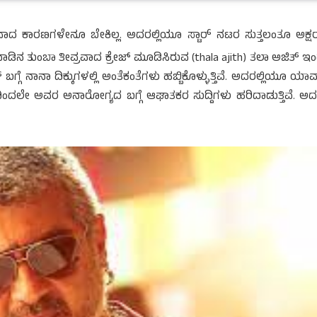
 ಕಾರಣಗಳೇನೂ ಬೇಕಿಲ್ಲ. ಅದರಲ್ಲಿಯೂ ಸ್ಟಾರ್ ನಟರ ಸುತ್ತಲಂತೂ ಅಕ್ಷ
ನಾಡಿನ ತುಂಬಾ ತೀವ್ರವಾದ ಕ್ರೇಜ್ ಮೂಡಿಸಿರುವ (thala ajith) ತಲಾ ಅಜಿತ್ ಇ
ೆ ನಾನಾ ದಿಕ್ಕುಗಳಲ್ಲಿ ಅಂತೆಕಂತೆಗಳು ಹಬ್ಬಿಕೊಳ್ಳುತ್ತಿವೆ. ಅದರಲ್ಲಿಯೂ ಯಾ
ದಿಂದಲೇ ಅವರ ಅನಾರೋಗ್ಯದ ಬಗ್ಗೆ ಆಘಾತಕರ ಸುದ್ದಿಗಳು ಹರಿದಾಡುತ್ತಿವೆ. ಅದನ