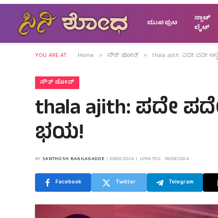
ಸ್ಪಾಟ್
ಮುಖಪುಟ
ಲೈಟ್
YOU ARE AT:
Home
ಸೌತ್ ಜೋನ್
thala ajith: ಪದೇ ಪದೇ ಆ
»
»
ಸೌತ್ ಜೋನ್
thala ajith: ಪದೇ ಪದ
ಭಯ!
BY
SANTHOSH BAGILAGADDE
09/03/2024
UPDATED:
09/03/2024
Facebook
Twitter
Telegram