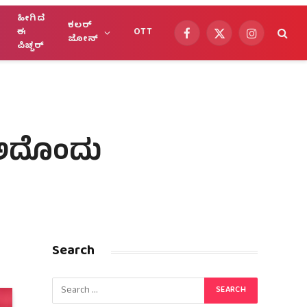
ಹೀಗಿದೆ
ಕಲರ್
ಈ
OTT
Facebook
X
Instagram
ಜೋನ್
ಪಿಚ್ಚರ್
(Twitter)
ೆ ಅದೊಂದು
Search