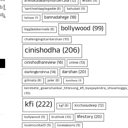
#renukaswamymurdercase
(12)
#toxic
(9)
್ತೆ
bahubali
(9)
'santhoshbagilagadde
(8)
್ನು
bannadahejje
(18)
balayya
(7)
bollywood
(99)
biggbosskannada
(8)
challengingstardarshan
(10)
cinishodha
(206)
cinishodhareview
(16)
crime
(13)
ail
darshan
(20)
darlingkrishna
(14)
gillinata
(8)
jailer
(8)
kanthara
(7)
kerebete_gowrishankar_titlesong_kfi_byvijayendra_shivamogga
(10)
kfi
(222)
kicchasudeep
(12)
kgf
(8)
lifestory
(20)
kruthvik
(10)
kollywood
(9)
lovemocktail3
(9)
loveseasons
(9)