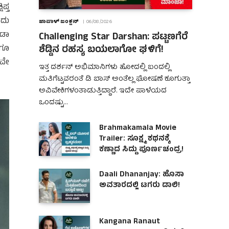
ಪ್ತ
ಂದು
ಜಾಪಾಳ್ ಜಂಕ್ಷನ್
06/08/2026
ೂಡಾ
Challenging Star Darshan: ಪಟ್ಟಣಗೆರೆ
ಶೆಡ್ಡಿನ ರಹಸ್ಯ ಬಯಲಾಗೋ ಘಳಿಗೆ!
ೆಗೂ
ಕವೇ
ಇತ್ತ ದರ್ಶನ್ ಅಭಿಮಾನಿಗಳು ಹೋದಲ್ಲಿ ಬಂದಲ್ಲಿ
ಮತಿಗೆಟ್ಟವರಂತೆ ಡಿ ಬಾಸ್ ಅಂತೆಲ್ಲ ಘೋಷಣೆ ಕೂಗುತ್ತಾ
ಅವಿವೇಕಿಗಳಂತಾಡುತ್ತಿದ್ದಾರೆ. ಇದೇ ಪಾಳೆಯದ
ಒಂದಷ್ಟು…
Brahmakamala Movie
Trailer: ಸೂಕ್ಷ್ಮ ಕಥನಕ್ಕೆ
ಕಣ್ಣಾದ ಸಿದ್ದು ಪೂರ್ಣಚಂದ್ರ!
Daali Dhananjay: ಹೊಸಾ
ಅವತಾರದಲ್ಲಿ ಟಗರು ಡಾಲಿ!
Kangana Ranaut