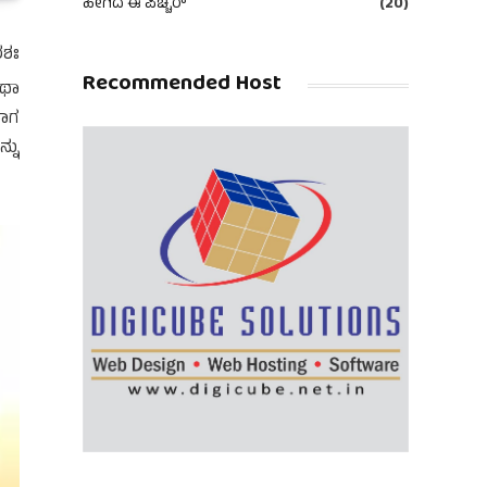
ಹೀಗಿದೆ ಈ ಪಿಚ್ಚರ್
(20)
ರಶಃ
Recommended Host
ಂಥಾ
ವಾಗ
್ನು