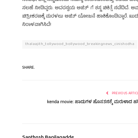
ಸಲಹೆ ನೀಡಿದ್ದರು. ಅದರನ್ವಯ ಅಜಿತ್ ಗೆ ಶಸ್ತ್ರ ಚಿಕಿತ್ಸೆ ನಡೆದಿದ
ಚಿತ್ರೀಕರಣಕ್ಕೆ ಮರಳಲು ಅಜಿತ್ ಯೋಜನೆ ಹಾಕಿಕೊಂಡಿದ್ದಾರೆ. ಖುದ್
ನಿರಾಳವಾಗಿಸಿದೆ!
thalaajith_tollywood_bollywood_breakingnews_cinishodha
SHARE.
PREVIOUS ARTIC
kenda movie: ಹಾಡುಗಳ ಹೊಸತನಕ್ಕೆ ಮರುಳಾದ ಹರ
Santhosh Bagilagadde