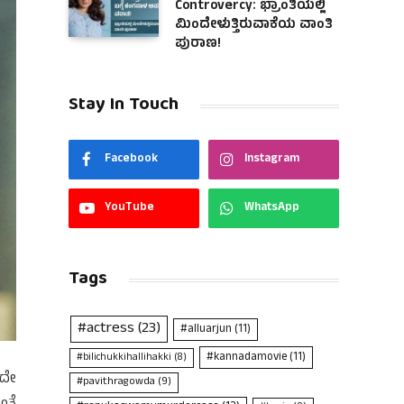
Controvercy: ಭ್ರಾಂತಿಯಲ್ಲಿ
ಮಿಂದೇಳುತ್ತಿರುವಾಕೆಯ ವಾಂತಿ
ಪುರಾಣ!
Stay In Touch
Facebook
Instagram
YouTube
WhatsApp
Tags
#actress
(23)
#alluarjun
(11)
#kannadamovie
(11)
#bilichukkihallihakki
(8)
ಇದೇ
#pavithragowda
(9)
ಂತೆ