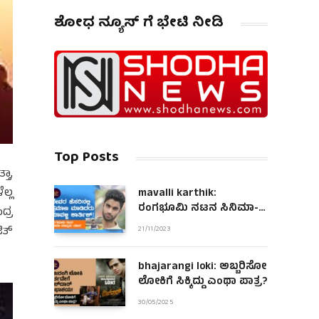
ಶೋಧ ನ್ಯೂಸ್ ಗೆ ಭೇಟಿ ನೀಡಿ
Top Posts
ತಾ,
ಲ್ಲ
mavalli karthik:
ರಂಗಭೂಮಿ ನಟನ ಸಿನಿಮಾ-
ದ್ರ
ಮಾಧ್ಯಮ ಯಾನ!
ಿತ್
21/11/2023
bhajarangi loki: ಅಬ್ಬರಿಸೋ
ಲೋಕಿಗೆ ಸಿಕ್ಕಿದ್ದು ಎಂಥಾ ಪಾತ್ರ?
30/05/2025