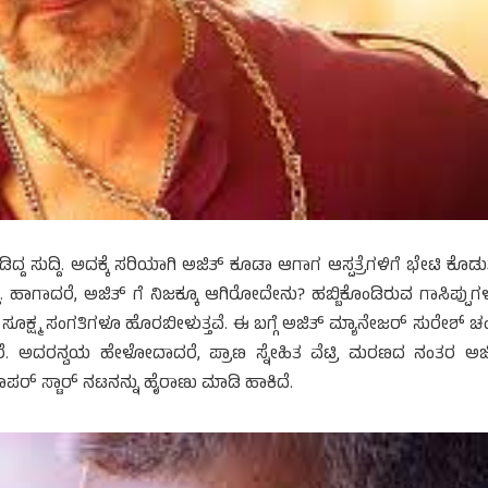
್ದ ಸುದ್ದಿ. ಅದಕ್ಕೆ ಸರಿಯಾಗಿ ಅಜಿತ್ ಕೂಡಾ ಆಗಾಗ ಆಸ್ಪತ್ರೆಗಳಿಗೆ ಭೇಟಿ ಕೊಡುತ್
ತು. ಹಾಗಾದರೆ, ಅಜಿತ್ ಗೆ ನಿಜಕ್ಕೂ ಆಗಿರೋದೇನು? ಹಬ್ಬಿಕೊಂಡಿರುವ ಗಾಸಿಪ್ಪುಗಳೆ
ಷ್ಟು ಸೂಕ್ಷ್ಮ ಸಂಗತಿಗಳೂ ಹೊರಬೀಳುತ್ತವೆ. ಈ ಬಗ್ಗೆ ಅಜಿತ್ ಮ್ಯಾನೇಜರ್ ಸುರೇಶ್ ಚಂ
ರೆ. ಅದರನ್ವಯ ಹೇಳೋದಾದರೆ, ಪ್ರಾಣ ಸ್ನೇಹಿತ ವೆಟ್ರಿ ಮರಣದ ನಂತರ ಅಜ
್ ಸ್ಟಾರ್ ನಟನನ್ನು ಹೈರಾಣು ಮಾಡಿ ಹಾಕಿದೆ.