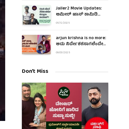
Jailer2 Movie Updates:
ಆಮೀರ್ ಖಾನ್ ಕಾಮಿಡಿ
ಪೀಸಾಗಿದ್ದ ಫ್ಲಾಶ್‌ಬ್ಯಾಕ್!
05/12/2025
arjun krishna is no more:
ಅದು ನಿರ್ದೇಶಕನಾಗಲೆಂದೇ
ಹುಟ್ಟಿದಂತಿದ್ದ ಆಪ್ತ ಜೀವ!
09/03/2025
Don't Miss