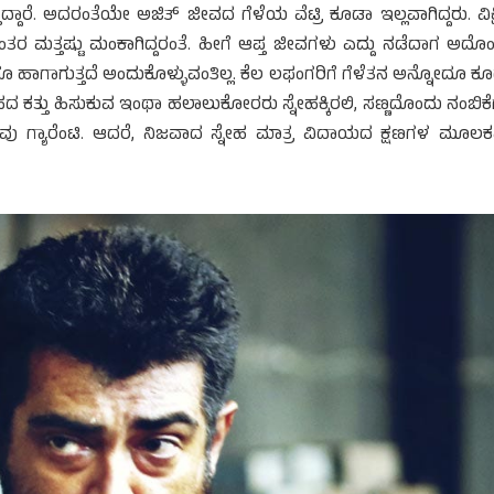
ೆ. ಅದರಂತೆಯೇ ಅಜಿತ್ ಜೀವದ ಗೆಳೆಯ ವೆಟ್ರಿ ಕೂಡಾ ಇಲ್ಲವಾಗಿದ್ದರು. ವಿಕ್ಷಿ
ಮತ್ತಷ್ಟು ಮಂಕಾಗಿದ್ದರಂತೆ. ಹೀಗೆ ಆಪ್ತ ಜೀವಗಳು ಎದ್ದು ನಡೆದಾಗ ಅದೊ
 ಹಾಗಾಗುತ್ತದೆ ಅಂದುಕೊಳ್ಳುವಂತಿಲ್ಲ. ಕೆಲ ಲಫಂಗರಿಗೆ ಗೆಳೆತನ ಅನ್ನೋದೂ ಕ
ನೇಹದ ಕತ್ತು ಹಿಸುಕುವ ಇಂಥಾ ಹಲಾಲುಕೋರರು ಸ್ನೇಹಕ್ಕಿರಲಿ, ಸಣ್ಣದೊಂದು ನಂಬಿಕ
ು ಗ್ಯಾರೆಂಟಿ. ಆದರೆ, ನಿಜವಾದ ಸ್ನೇಹ ಮಾತ್ರ ವಿದಾಯದ ಕ್ಷಣಗಳ ಮೂಲ