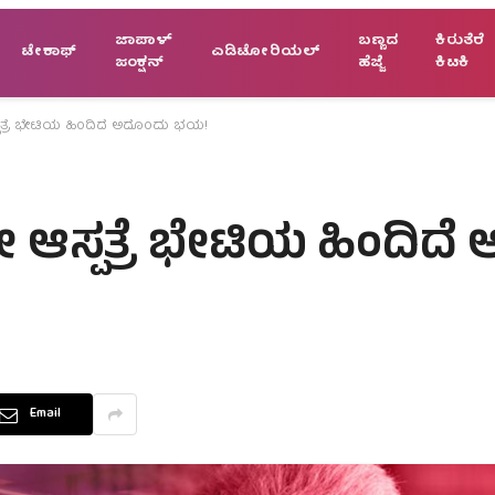
ಜಾಪಾಳ್
ಬಣ್ಣದ
ಕಿರುತೆರೆ
ಟೇಕಾಫ್
ಎಡಿಟೋರಿಯಲ್
ಜಂಕ್ಷನ್
ಹೆಜ್ಜೆ
ಕಿಟಕಿ
ಸ್ಪತ್ರೆ ಭೇಟಿಯ ಹಿಂದಿದೆ ಅದೊಂದು ಭಯ!
ೇ ಆಸ್ಪತ್ರೆ ಭೇಟಿಯ ಹಿಂದಿದ
Email