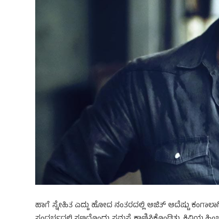
ಹಾಗೆ ಸ್ನೇಹಿತ ಎದ್ದು ಹೋದ ನಂತರದಲ್ಲಿ ಅಜಿತ್ ಅದೆಷ್ಟು ಕಂಗಾಲಾಗ
ಸಂದರ್ಭದಲ್ಲಿ ಸಣ್ಣದೊಂದು ಸಮಸ್ಯೆ ಕಾಣಿಸಿಕೊಂಡಿತ್ತು. ಕಿವಿಯ ಹಿಂಭಾಗದ