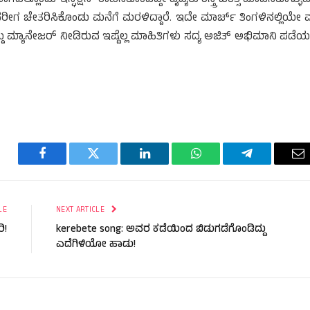
ೆ. ಅವರೀಗ ಚೇತರಿಸಿಕೊಂಡು ಮನೆಗೆ ಮರಳಿದ್ದಾರೆ. ಇದೇ ಮಾರ್ಚ್ ತಿಂಗಳಿನಲ್ಲಿಯೇ ಮತ
ದು ಮ್ಯಾನೇಜರ್ ನೀಡಿರುವ ಇಷ್ಟೆಲ್ಲ ಮಾಹಿತಿಗಳು ಸದ್ಯ ಅಜಿತ್ ಅಭಿಮಾನಿ ಪಡೆಯನ
Facebook
Twitter
LinkedIn
WhatsApp
Telegram
Em
LE
NEXT ARTICLE
ಿ!
kerebete song: ಅವರ ಕಡೆಯಿಂದ ಬಿಡುಗಡೆಗೊಂಡಿದ್ದು
ಎದೆಗಿಳಿಯೋ ಹಾಡು!