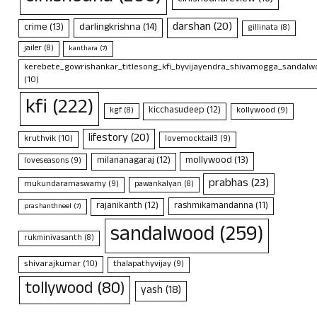
darshan
(20)
crime
(13)
darlingkrishna
(14)
gillinata
(8)
jailer
(8)
kanthara
(7)
kerebete_gowrishankar_titlesong_kfi_byvijayendra_shivamogga_sandalwo
(10)
kfi
(222)
kicchasudeep
(12)
kollywood
(9)
kgf
(8)
lifestory
(20)
kruthvik
(10)
lovemocktail3
(9)
mollywood
(13)
milananagaraj
(12)
loveseasons
(9)
prabhas
(23)
mukundaramaswamy
(9)
pawankalyan
(8)
rajanikanth
(12)
rashmikamandanna
(11)
prashanthneel
(7)
sandalwood
(259)
rukminivasanth
(8)
shivarajkumar
(10)
thalapathyvijay
(9)
tollywood
(80)
yash
(18)