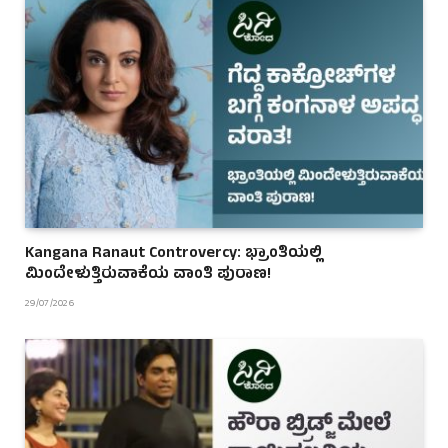
Kangana Ranaut Controvercy: ಭ್ರಾಂತಿಯಲ್ಲಿ
ಮಿಂದೇಳುತ್ತಿರುವಾಕೆಯ ವಾಂತಿ ಪುರಾಣ!
29/07/2026