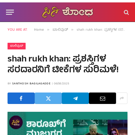
YOU ARE AT:
Home
ಬಾಲಿವುಡ್
shah rukh khan: ಪ್ರಶಸ್ತಿಗಳ ಸರದಾರನಿಗೆ ಟೀಕೆಗಳ ಸುರಿಮಳೆ!
»
»
ಬಾಲಿವುಡ್
shah rukh khan: ಪ್ರಶಸ್ತಿಗಳ
ಸರದಾರನಿಗೆ ಟೀಕೆಗಳ ಸುರಿಮಳೆ!
BY
SANTHOSH BAGILAGADDE
06/08/2025