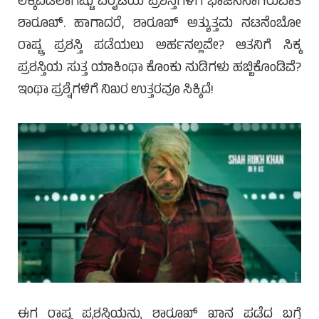
ಲೆಕ್ಕವಿಡಲಾಗಷ್ಟು ವೆರೈಟಿಯ ಪ್ರಶಸ್ತಿಗಳಿಗೆ ಭಾಜನನಾಗಿರುವಾತ
ಶಾರೂಖ್. ಹಾಗಾದರೆ, ಶಾರೂಖ್ ಅತ್ಯುತ್ತಮ ನಟನೆಂಬೋ
ರಾಷ್ಟ್ರ ಪ್ರಶಸ್ತಿ ಪಡೆಯಲು ಅರ್ಹನಲ್ಲವೇ? ಆತನಿಗೆ ಸಿಕ್ಕ
ಪ್ರಶಸ್ತಿಯ ಸುತ್ತ ಯಾಕಿಂಥಾ ಕೊಂಕು ನುಡಿಗಳು ಹಬ್ಬಿಕೊಂಡಿವೆ?
ಇಂಥಾ ಪ್ರಶ್ನೆಗಳಿಗೆ ನಿಖರ ಉತ್ತರವೂ ಸಿಕ್ಕಿದೆ!
ಈಗ ರಾಷ್ಟ್ರ ಪ್ರಶಸ್ತಿಯನ್ನು ಶಾರೂಖ್ ಖಾನ ಪಡೆದ ಬಗ್ಗೆ