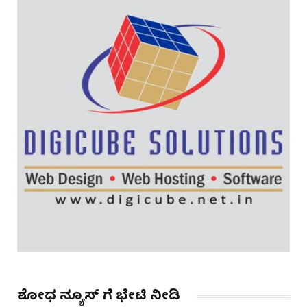
ಶೋಧ ನ್ಯೂಸ್ ಗೆ ಭೇಟಿ ನೀಡಿ