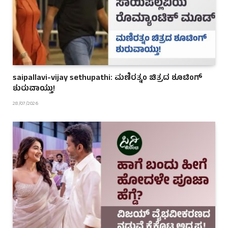
saipallavi-vijay sethupathi: ಮಣಿರತ್ನಂ ಚಿತ್ರದ ಶೂಟಿಂಗ್
ಶುರುವಾಯ್ತು!
28/07/2026