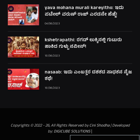
yava mohana murali kareyitho: ಇದು
ಪಟೇಲ್ ವರುಣ್ ರಾಜ್ ಎರಡನೇ ಹೆಜ್ಜೆ!
04/06/2023
kshetrapathi: ರಗಡ್ ಲುಕ್ಕಿನಲ್ಲಿ ಗುಟುರು
ಹಾಕಿದ ಗುಳ್ಟು ನವೀನ್!
18/06/2023
nasaab: ಇದು ಎಂಬತ್ತರ ದಶಕದ ಸಾಧಕನ ನೈಜ
ಕಥೆ!
18/06/2023
Copyrights © 2022 - 26, All Rights Reserved by
Cini Shodha
| Developed
by:
DIGICUBE SOLUTIONS
|