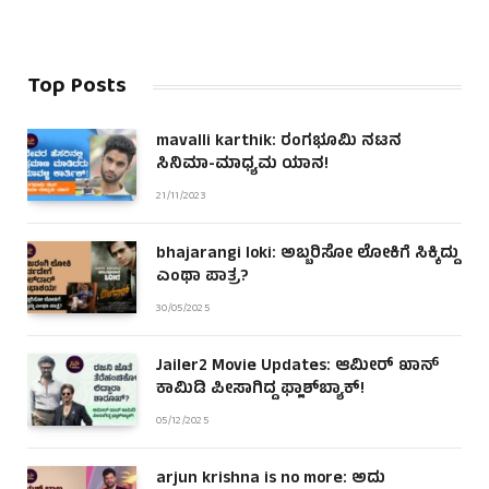
Top Posts
mavalli karthik: ರಂಗಭೂಮಿ ನಟನ
ಸಿನಿಮಾ-ಮಾಧ್ಯಮ ಯಾನ!
21/11/2023
bhajarangi loki: ಅಬ್ಬರಿಸೋ ಲೋಕಿಗೆ ಸಿಕ್ಕಿದ್ದು
ಎಂಥಾ ಪಾತ್ರ?
30/05/2025
Jailer2 Movie Updates: ಆಮೀರ್ ಖಾನ್
ಕಾಮಿಡಿ ಪೀಸಾಗಿದ್ದ ಫ್ಲಾಶ್‌ಬ್ಯಾಕ್!
05/12/2025
arjun krishna is no more: ಅದು