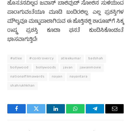
ಹೊಸತನವಿಲ್ಲದ ಜವಾನ್ ಬಾಲಿವುಡ್ ಸೋಲಿನ ಸುಳಿಯಿಂದ
ಪಾರಾಗುವಂತೆಯೂ ಮೂಡಿ ಬಂದಿರಲಿಲ್ಲ. ಎಲ್ಲ ಪ್ರಶಸ್ತಿಗಳ
ಮೌಲ್ಯವೂ ಮಣ್ಣುಪಾಲಾಗಿರುವ ಈ ಹೊತ್ತಿನಲ್ಲಿ ಶಾರೂಖ್‌ಗೆ ಸಿಕ್ಕ
ರಾಷ್ಟ್ರ ಪ್ರಶಸ್ತಿ ಕೂಡಾ ಘನತೆ ಕುಂದಿಸಿಕೊಂಡಂತೆ
ಭಾಸವಾಗುತ್ತಿದೆ!
#atlee
#controvercy
atleekumar
badshah
bollywood
bollywoods
javan
jawanmovie
nationalfilmawards
nayan
nayantara
shahrukhkhan
Facebook
Twitter
LinkedIn
WhatsApp
Telegram
Email