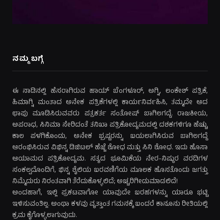
ನಮ್ಮ ಬಗ್ಗೆ
ಈ ನಾಡಿನಲ್ಲಿ ಹೆಸರಾಗಿರುವ ಹಾಯ್ ಬೆಂಗಳೂರ್, ಅಗ್ನಿ, ಲಂಕೇಶ್ ಪತ್ರಿಕೆ,
ಹಿಮಾಗ್ನಿ ಮಂತಾದ ಅನೇಕ ಪತ್ರಿಕೆಗಳಲ್ಲಿ ಕಾರ್ಯನಿರ್ವಹಿಸಿ, ತಮ್ಮದೇ ಆದ
ಛಾಪು ಮೂಡಿಸಿರುವವರು ಪತ್ರಕರ್ತ ಸಂತೋಷ್ ಬಾಗಿಲಗದ್ದೆ. ರಾಜಕೀಯ,
ಅಪರಾಧ, ಸಿನಿಮಾ ಸೇರಿದಂತೆ ತನಿಖಾ ಪತ್ರಿಕೋದ್ಯಮದಲ್ಲಿ ದಶಕಗಳಿಗೂ ಹೆಚ್ಚು
ಕಾಲ ಪಳಗಿಕೊಂಡು, ಅನೇಕ ಭ್ರಷ್ಟರನ್ನು ಬಯಲಾಗಿಸಿರುವ ಬಾಗಿಲಗದ್ದೆ
ಆರಂಭಿಸಿರುವ ವಿಭಿನ್ನ ಡಿಜಿಟಲ್ ಹೆಜ್ಜೆ ಶೋಧ ಮತ್ತು ಸಿನಿ ಶೋಧ. ಇದು ಹೊಸಾ
ಆಯಾಮದ ಪತ್ರಿಕೋದ್ಯಮ. ಸತ್ಯದ ಭೂಮಿಕೆಯ ನೇರ-ನಿಷ್ಠುರ ವರದಿಗಳ
ಸಂಕಲ್ಪದೊಂದಿಗೆ, ಭಿನ್ನ ಶೈಲಿಯ ಬರವಣಿಗೆಯ ಮೂಲಕ ಹೊಸತೊಂದು ಜಗತ್ತು
ನಿಮ್ಮೆದುರು ನಿರಂತವಾಗಿ ತೆರೆದುಕೊಳ್ಳಲಿದೆ; ಅಚ್ಚರಿಗೀಡುಮಾಡಲಿದೆ!
ಅಂದಹಾಗೆ, ಇಲ್ಲಿ ಪ್ರಕಟವಾಗೋ ಯಾವುದೇ ಬರಹಗಳನ್ನು ಯಾರೂ ಭಟ್ಟಿ
ಇಳಿಸುವಂತಿಲ್ಲ. ಅಂಥಾ ಕಳವು ವೃತ್ತಾಂತ ಗಮನಕ್ಕೆ ಬಂದರೆ ಕಾನೂನು ರೀತಿಯಲ್ಲಿ
ಕ್ರಮ ಕೈಗೊಳ್ಳಲಾಗುವುದು.