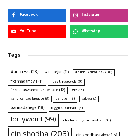
Facebook
Instagram
YouTube
WhatsApp
Tags
#actress
(23)
#alluarjun
(11)
#bilichukkihallihakki
(8)
#kannadamovie
(11)
#pavithragowda
(9)
#renukaswamymurdercase
(12)
#toxic
(9)
bahubali
(9)
'santhoshbagilagadde
(8)
balayya
(7)
bannadahejje
(18)
biggbosskannada
(8)
bollywood
(99)
challengingstardarshan
(10)
cinishodha
(206)
cinishodhareview
(16)