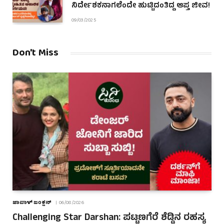
ನಿರ್ದೇಶಕನಾಗಲೆಂದೇ ಹುಟ್ಟಿದಂತಿದ್ದ ಆಪ್ತ ಜೀವ!
09/03/2025
Don't Miss
ಜಾಪಾಳ್ ಜಂಕ್ಷನ್
06/08/2026
Challenging Star Darshan: ಪಟ್ಟಣಗೆರೆ ಶೆಡ್ಡಿನ ರಹಸ್ಯ