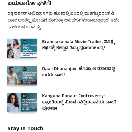
ಬಯಲಾಗೋ ಘಳಿಗೆ!
ಇತ್ತ ದರ್ಶನ್ ಅಭಿಮಾನಿಗಳು ಹೋದಲ್ಲಿ ಬಂದಲ್ಲಿ ಮತಿಗೆಟ್ಟವರಂತೆ ಡಿ
ಬಾಸ್ ಅಂತೆಲ್ಲ ಘೋಷಣೆ ಕೂಗುತ್ತಾ ಅವಿವೇಕಿಗಳಂತಾಡುತ್ತಿದ್ದಾರೆ. ಇದೇ
ಪಾಳೆಯದ ಒಂದಷ್ಟು…
Brahmakamala Movie Trailer: ಸೂಕ್ಷ್ಮ
ಕಥನಕ್ಕೆ ಕಣ್ಣಾದ ಸಿದ್ದು ಪೂರ್ಣಚಂದ್ರ!
Daali Dhananjay: ಹೊಸಾ ಅವತಾರದಲ್ಲಿ
ಟಗರು ಡಾಲಿ!
Kangana Ranaut Controvercy:
ಭ್ರಾಂತಿಯಲ್ಲಿ ಮಿಂದೇಳುತ್ತಿರುವಾಕೆಯ ವಾಂತಿ
ಪುರಾಣ!
Stay In Touch