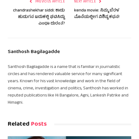
PREVIOUS ARTICLE
NEXT ARTICLE
chandrashekhar siddi: ಕಾಡು
kenda movie: ನಿಮ್ಮ ಬೆರಳ
ಹುಡುಗನ ಬದುಕಲ್ಲಿ ಘಟಿಸಿದ್ದು
ಮೊನೆಯಲ್ಲೀಗ ವಿಶಿಷ್ಟ ಕಥನ!
ಎಂಥಾ ದುರಂತ?
Santhosh Bagilagadde
Santhosh Bagilagadde is a name that is familiar in journalistic
circles and has rendered valuable service for many significant
years. Known for his vast knowledge and work in the field of
cinema, crime, investigation and politics, Santhosh has worked in
reputed publications like Hi Bangalore, Agni, Lankesh Patrike and
Himagni.
Related
Posts