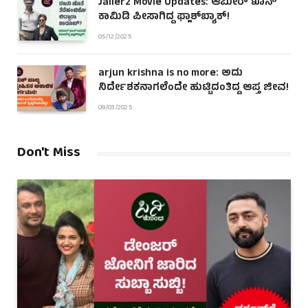
Jailer2 Movie Updates: ಆಮೀರ್ ಖಾನ್
ಕಾಮಿಡಿ ಪೀಸಾಗಿದ್ದ ಫ್ಲಾಶ್‌ಬ್ಯಾಕ್!
05/12/2025
arjun krishna is no more: ಅದು
ನಿರ್ದೇಶಕನಾಗಲೆಂದೇ ಹುಟ್ಟಿದಂತಿದ್ದ ಆಪ್ತ ಜೀವ!
09/03/2025
Don't Miss