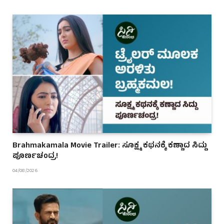
Brahmakamala Movie Trailer: ಸೂಕ್ಷ್ಮ ಕಥನಕ್ಕೆ ಕಣ್ಣಾದ ಸಿದ್ದು
ಪೂರ್ಣಚಂದ್ರ!
04/08/2026