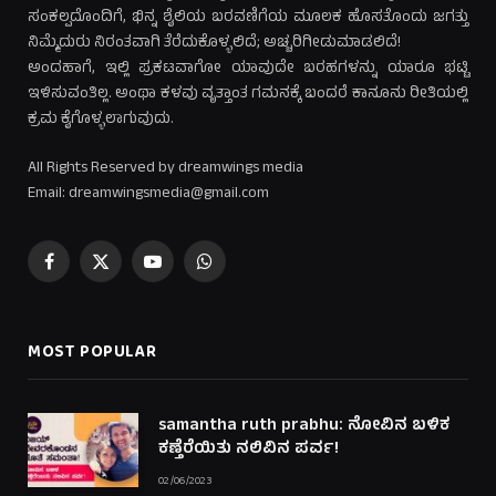
ಸಂಕಲ್ಪದೊಂದಿಗೆ, ಭಿನ್ನ ಶೈಲಿಯ ಬರವಣಿಗೆಯ ಮೂಲಕ ಹೊಸತೊಂದು ಜಗತ್ತು
ನಿಮ್ಮೆದುರು ನಿರಂತವಾಗಿ ತೆರೆದುಕೊಳ್ಳಲಿದೆ; ಅಚ್ಚರಿಗೀಡುಮಾಡಲಿದೆ!
ಅಂದಹಾಗೆ, ಇಲ್ಲಿ ಪ್ರಕಟವಾಗೋ ಯಾವುದೇ ಬರಹಗಳನ್ನು ಯಾರೂ ಭಟ್ಟಿ
ಇಳಿಸುವಂತಿಲ್ಲ. ಅಂಥಾ ಕಳವು ವೃತ್ತಾಂತ ಗಮನಕ್ಕೆ ಬಂದರೆ ಕಾನೂನು ರೀತಿಯಲ್ಲಿ
ಕ್ರಮ ಕೈಗೊಳ್ಳಲಾಗುವುದು.
All Rights Reserved by dreamwings media
Email: dreamwingsmedia@gmail.com
Facebook
X
YouTube
WhatsApp
(Twitter)
MOST POPULAR
samantha ruth prabhu: ನೋವಿನ ಬಳಿಕ
ಕಣ್ತೆರೆಯಿತು ನಲಿವಿನ ಪರ್ವ!
02/06/2023