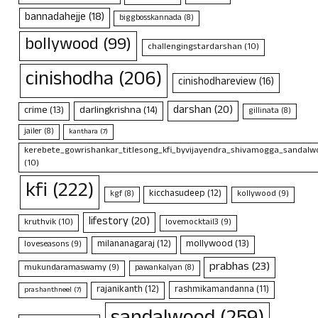
bannadahejje
(18)
biggbosskannada
(8)
bollywood
(99)
challengingstardarshan
(10)
cinishodha
(206)
cinishodhareview
(16)
darshan
(20)
crime
(13)
darlingkrishna
(14)
gillinata
(8)
jailer
(8)
kanthara
(7)
kerebete_gowrishankar_titlesong_kfi_byvijayendra_shivamogga_sandalwo
(10)
kfi
(222)
kicchasudeep
(12)
kollywood
(9)
kgf
(8)
lifestory
(20)
kruthvik
(10)
lovemocktail3
(9)
mollywood
(13)
milananagaraj
(12)
loveseasons
(9)
prabhas
(23)
mukundaramaswamy
(9)
pawankalyan
(8)
rajanikanth
(12)
rashmikamandanna
(11)
prashanthneel
(7)