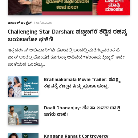
ಜಾಪಾಳ್ ಜಂಕ್ಷನ್
06/08/2026
Challenging Star Darshan: ಪಟ್ಟಣಗೆರೆ ಶೆಡ್ಡಿನ ರಹಸ್ಯ
ಬಯಲಾಗೋ ಘಳಿಗೆ!
ಇತ್ತ ದರ್ಶನ್ ಅಭಿಮಾನಿಗಳು ಹೋದಲ್ಲಿ ಬಂದಲ್ಲಿ ಮತಿಗೆಟ್ಟವರಂತೆ ಡಿ
ಬಾಸ್ ಅಂತೆಲ್ಲ ಘೋಷಣೆ ಕೂಗುತ್ತಾ ಅವಿವೇಕಿಗಳಂತಾಡುತ್ತಿದ್ದಾರೆ. ಇದೇ
ಪಾಳೆಯದ ಒಂದಷ್ಟು…
Brahmakamala Movie Trailer: ಸೂಕ್ಷ್ಮ
ಕಥನಕ್ಕೆ ಕಣ್ಣಾದ ಸಿದ್ದು ಪೂರ್ಣಚಂದ್ರ!
Daali Dhananjay: ಹೊಸಾ ಅವತಾರದಲ್ಲಿ
ಟಗರು ಡಾಲಿ!
Kangana Ranaut Controvercy: