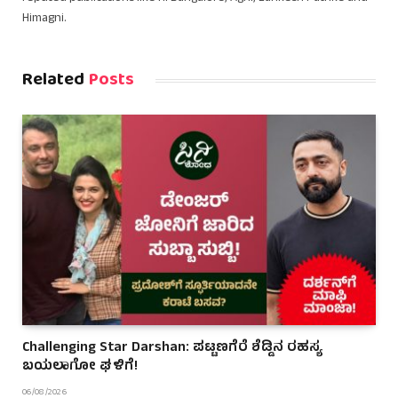
Himagni.
Related
Posts
Challenging Star Darshan: ಪಟ್ಟಣಗೆರೆ ಶೆಡ್ಡಿನ ರಹಸ್ಯ
ಬಯಲಾಗೋ ಘಳಿಗೆ!
06/08/2026