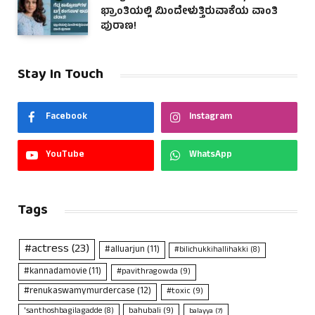
ಭ್ರಾಂತಿಯಲ್ಲಿ ಮಿಂದೇಳುತ್ತಿರುವಾಕೆಯ ವಾಂತಿ
ಪುರಾಣ!
Stay In Touch
Facebook
Instagram
YouTube
WhatsApp
Tags
#actress
(23)
#alluarjun
(11)
#bilichukkihallihakki
(8)
#kannadamovie
(11)
#pavithragowda
(9)
#renukaswamymurdercase
(12)
#toxic
(9)
bahubali
(9)
'santhoshbagilagadde
(8)
balayya
(7)