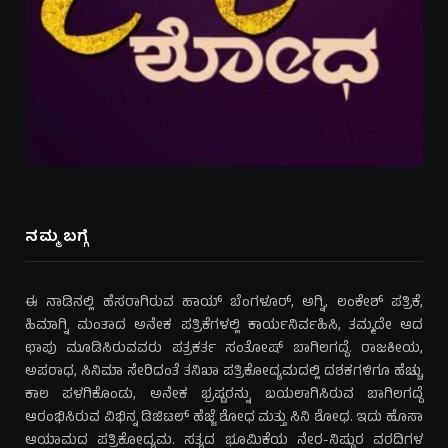
ನಮ್ಮ ಬಗ್ಗೆ
ಈ ನಾಡಿನಲ್ಲಿ ಹೆಸರಾಗಿರುವ ಹಾಯ್ ಬೆಂಗಳೂರ್, ಅಗ್ನಿ, ಲಂಕೇಶ್ ಪತ್ರಿಕೆ,
ಹಿಮಾಗ್ನಿ ಮಂತಾದ ಅನೇಕ ಪತ್ರಿಕೆಗಳಲ್ಲಿ ಕಾರ್ಯನಿರ್ವಹಿಸಿ, ತಮ್ಮದೇ ಆದ
ಛಾಪು ಮೂಡಿಸಿರುವವರು ಪತ್ರಕರ್ತ ಸಂತೋಷ್ ಬಾಗಿಲಗದ್ದೆ. ರಾಜಕೀಯ,
ಅಪರಾಧ, ಸಿನಿಮಾ ಸೇರಿದಂತೆ ತನಿಖಾ ಪತ್ರಿಕೋದ್ಯಮದಲ್ಲಿ ದಶಕಗಳಿಗೂ ಹೆಚ್ಚು
ಕಾಲ ಪಳಗಿಕೊಂಡು, ಅನೇಕ ಭ್ರಷ್ಟರನ್ನು ಬಯಲಾಗಿಸಿರುವ ಬಾಗಿಲಗದ್ದೆ
ಆರಂಭಿಸಿರುವ ವಿಭಿನ್ನ ಡಿಜಿಟಲ್ ಹೆಜ್ಜೆ ಶೋಧ ಮತ್ತು ಸಿನಿ ಶೋಧ. ಇದು ಹೊಸಾ
ಆಯಾಮದ ಪತ್ರಿಕೋದ್ಯಮ. ಸತ್ಯದ ಭೂಮಿಕೆಯ ನೇರ-ನಿಷ್ಠುರ ವರದಿಗಳ