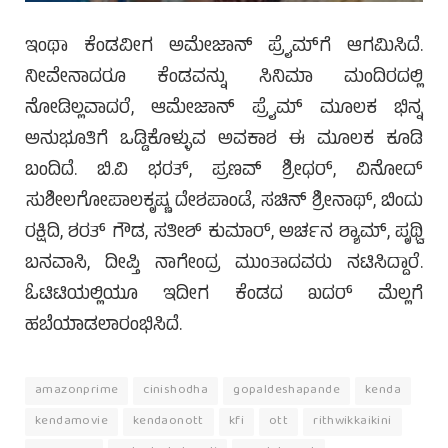
ಇಂಥಾ ಕೆಂಡವೀಗ ಅಮೇಜಾನ್ ಪ್ರೈಮ್‌ಗೆ ಆಗಮಿಸಿದೆ.
ನೀವೇನಾದರೂ ಕೆಂಡವನ್ನು ಸಿನಿಮಾ ಮಂದಿರದಲ್ಲಿ
ನೋಡಿಲ್ಲವಾದರೆ, ಆಮೇಜಾನ್ ಪ್ರೈಮ್ ಮೂಲಕ ಭಿನ್ನ
ಅನುಭೂತಿಗೆ ಒಡ್ಡಿಕೊಳ್ಳುವ ಅವಕಾಶ ಈ ಮೂಲಕ ಕೂಡಿ
ಬಂದಿದೆ. ಬಿ.ವಿ ಭರತ್, ಪ್ರಣವ್ ಶ್ರೀಧರ್, ವಿನೋದ್
ಸುಶೀಲಗೋಪಾಲಕೃಷ್ಣ ದೇಶಪಾಂಡೆ, ಸಚಿನ್ ಶ್ರೀನಾಥ್, ಬಿಂದು
ರಕ್ಷಿದಿ, ಶರತ್ ಗೌಡ, ಸತೀಶ್ ಕುಮಾರ್, ಅರ್ಚನ ಶ್ಯಾಮ್, ಪೃಥ್ವಿ
ಬನವಾಸಿ, ದೀಪ್ತಿ ನಾಗೇಂದ್ರ ಮುಂತಾದವರು ನಟಿಸಿದ್ದಾರೆ.
ಓಟಿಟಿಯಲ್ಲಿಯೂ ಇದೀಗ ಕೆಂಡದ ಖದರ್ ಮೆಲ್ಲಗೆ
ಹಬೆಯಾಡಲಾರಂಭಿಸಿದೆ.
amazonprime
cinishodha
gopaldeshapande
kenda
kendamovie
kendaonott
kfi
ott
rithwikkaikini