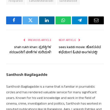
rooparao
sahadevkelavadi
sandalwood
Facebook
Twitter
LinkedIn
WhatsApp
Telegram
Email
PREVIOUS ARTICLE
NEXT ARTICLE
shah rukh khan: ಪ್ರಶಸ್ತಿಗಳ
sees kaddi movie: ಹೊಸತನದ
ಸರದಾರನಿಗೆ ಟೀಕೆಗಳ ಸುರಿಮಳೆ!
ಕಥೆಯೀಗ ಓಟಿಟಿ ಅಂಗಳದಲ್ಲಿ!
Santhosh Bagilagadde
Santhosh Bagilagadde is a name that is familiar in journalistic
circles and has rendered valuable service for many significant
years. Known for his vast knowledge and work in the field of
cinema, crime, investigation and politics, Santhosh has worked in
reputed publications like Hi Bangalore, Agni, Lankesh Patrike and