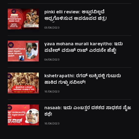
pinki elli review: ಅಬ್ಬರವಿಲ್ಲದೆ
ಆದ್ರ್ರಗೊಳಿಸುವ ಅಪರೂಪದ ಚಿತ್ರ!
03/06/2023
yava mohana murali kareyitho: ಇದು
ಪಟೇಲ್ ವರುಣ್ ರಾಜ್ ಎರಡನೇ ಹೆಜ್ಜೆ!
04/06/2023
kshetrapathi: ರಗಡ್ ಲುಕ್ಕಿನಲ್ಲಿ ಗುಟುರು
ಹಾಕಿದ ಗುಳ್ಟು ನವೀನ್!
18/06/2023
nasaab: ಇದು ಎಂಬತ್ತರ ದಶಕದ ಸಾಧಕನ ನೈಜ
ಕಥೆ!
18/06/2023