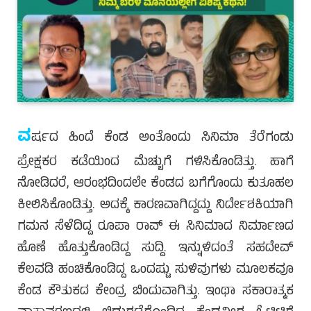
ವ
ರ್ಷದ ಹಿಂದೆ ಕೆಂಡ ಅಂತೊಂದು ಸಿನಿಮಾ ತೆರೆಗಂಡು
ಪ್ರೇಕ್ಷಕರ ಕಡೆಯಿಂದ ಮೆಚ್ಚುಗೆ ಗಳಿಸಿಕೊಂಡಿತ್ತು. ಹಾಗೆ
ನೋಡಿದರೆ, ಆರಂಭದಿಂದಲೇ ಕೆಂಡದ ಬಗೆಗೊಂದು ಕುತೂಹಲ
ಕೀಲಿಸಿಕೊಂಡಿತ್ತು. ಅದಕ್ಕೆ ಕಾರಣವಾಗಿದ್ದದ್ದು ನಿರ್ದೇಶಕಿಯಾಗಿ
ಗಮನ ಸೆಳೆದಿದ್ದ ರೂಪಾ ರಾವ್ ಈ ಸಿನಿಮಾದ ನಿರ್ಮಾಣದ
ಹೊಣೆ ಹೊತ್ತುಕೊಂಡಿದ್ದ ಸುದ್ದಿ. ಇನ್ನುಳಿದಂತೆ ಸಹದೇವ್
ಕೆಲವಡಿ ಹಂಚಿಕೊಂಡಿದ್ದ ಒಂದಷ್ಟು ಸುಳಿವುಗಳು ಮೂಲಕವೂ
ಕೆಂಡ ಕೌತುಕದ ಕೇಂದ್ರ ಬಿಂದುವಾಗಿತ್ತು. ಇಂಥಾ ಸಕಾರಾತ್ಮಕ