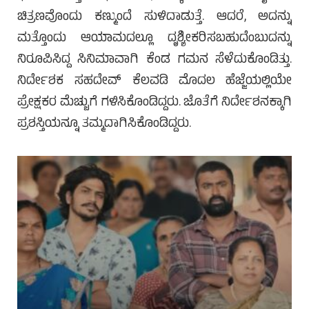
ಚಿತ್ರಣವೊಂದು ಕಣ್ಮುಂದೆ ಸುಳಿದಾಡುತ್ತೆ. ಆದರೆ, ಅದನ್ನು
ಮತ್ತೊಂದು ಆಯಾಮದಲ್ಲೂ ದೃಶ್ಯೀಕರಿಸಬಹುದೆಂಬುದನ್ನು
ನಿರೂಪಿಸಿದ್ದ ಸಿನಿಮಾವಾಗಿ ಕೆಂಡ ಗಮನ ಸೆಳೆದುಕೊಂಡಿತ್ತು.
ನಿರ್ದೇಶಕ ಸಹದೇವ್ ಕೆಲವಡಿ ಮೊದಲ ಹೆಜ್ಜೆಯಲ್ಲಿಯೇ
ಪ್ರೇಕ್ಷಕರ ಮೆಚ್ಚುಗೆ ಗಳಿಸಿಕೊಂಡಿದ್ದರು. ಜೊತೆಗೆ ನಿರ್ದೇಶನಕ್ಕಾಗಿ
ಪ್ರಶಸ್ತಿಯನ್ನೂ ತಮ್ಮದಾಗಿಸಿಕೊಂಡಿದ್ದರು.