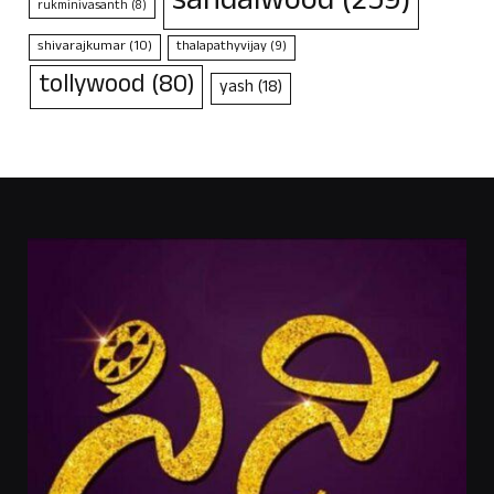
sandalwood
(259)
rukminivasanth
(8)
shivarajkumar
(10)
thalapathyvijay
(9)
tollywood
(80)
yash
(18)