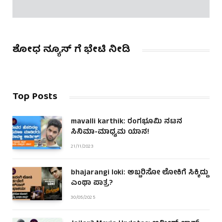
ಶೋಧ ನ್ಯೂಸ್ ಗೆ ಭೇಟಿ ನೀಡಿ
Top Posts
mavalli karthik: ರಂಗಭೂಮಿ ನಟನ
ಸಿನಿಮಾ-ಮಾಧ್ಯಮ ಯಾನ!
21/11/2023
bhajarangi loki: ಅಬ್ಬರಿಸೋ ಲೋಕಿಗೆ ಸಿಕ್ಕಿದ್ದು
ಎಂಥಾ ಪಾತ್ರ?
30/05/2025