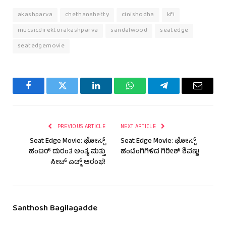
akashparva
chethanshetty
cinishodha
kfi
mucsicdirektorakashparva
sandalwood
seatedge
seatedgemovie
Facebook
Twitter
LinkedIn
WhatsApp
Telegram
Email
PREVIOUS ARTICLE
NEXT ARTICLE
Seat Edge Movie: ಘೋಸ್ಟ್
Seat Edge Movie: ಘೋಸ್ಟ್
ಹಂಟರ್ ದುರಂತ ಅಂತ್ಯ ಮತ್ತು
ಹಂಟಿಂಗಿಗಿಳಿದ ಗಿರೀಶ್ ಶಿವಣ್ಣ!
ಸೀಟ್ ಎಡ್ಜ್ ಆರಂಭ!
Santhosh Bagilagadde