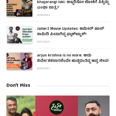
bhajarangi loki: ಅಬ್ಬರಿಸೋ ಲೋಕಿಗೆ ಸಿಕ್ಕಿದ್ದು
ಎಂಥಾ ಪಾತ್ರ?
30/05/2025
Jailer2 Movie Updates: ಆಮೀರ್ ಖಾನ್
ಕಾಮಿಡಿ ಪೀಸಾಗಿದ್ದ ಫ್ಲಾಶ್‌ಬ್ಯಾಕ್!
05/12/2025
arjun krishna is no more: ಅದು
ನಿರ್ದೇಶಕನಾಗಲೆಂದೇ ಹುಟ್ಟಿದಂತಿದ್ದ ಆಪ್ತ ಜೀವ!
09/03/2025
Don't Miss