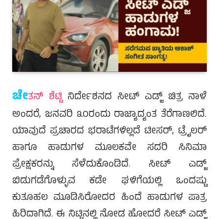
ಚೇ
ತನ್ ಶೆಟ್ಟಿ
ನಿರ್ದೇಶನದ ಸೀಟ್ ಎಡ್ಜ್ ಚಿತ್ರ ನಾಳೆ
ಅಂದರೆ, ಜನವರಿ ೩೦ರಂದು ರಾಜ್ಯಾದ್ಯಂತ ತೆರೆಗಾಣಲಿದೆ.
ಯಾವುದೆ ಪ್ರಚಾರದ ಭರಾಟೆಗಳಿಲ್ಲದೆ ಟೀಸರ್, ಟ್ರೈಲರ್
ಹಾಗೂ ಹಾಡುಗಳ ಮೂಲಕವೇ ಸದರಿ ಸಿನಿಮಾ
ಪ್ರೇಕ್ಷಕರನ್ನು ಸೆಳೆದುಕೊಂಡಿದೆ. ಸೀಟ್ ಎಡ್ಜ್
ಬಿಡುಗಡೆಗೊಳ್ಳುವ ಕಡೇ ಘಳಿಗೆಯಲ್ಲಿ ಒಂದಷ್ಟು
ಕುತೂಹಲ ಮೂಡಿಸಿರೋದರ ಹಿಂದೆ ಹಾಡುಗಳ ಪಾತ್ರ
ಹಿರಿದಾಗಿದೆ. ಈ ನಿಟ್ಟಿನಲ್ಲಿ ನೋಡ ಹೋದರೆ ಸೀಟ್ ಎಡ್ಜ್