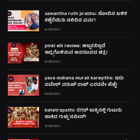
samantha ruth prabhu: ನೋವಿನ ಬಳಿಕ
ಕಣ್ತೆರೆಯಿತು ನಲಿವಿನ ಪರ್ವ!
02/06/2023
pinki elli review: ಅಬ್ಬರವಿಲ್ಲದೆ
ಆದ್ರ್ರಗೊಳಿಸುವ ಅಪರೂಪದ ಚಿತ್ರ!
03/06/2023
yava mohana murali kareyitho: ಇದು
ಪಟೇಲ್ ವರುಣ್ ರಾಜ್ ಎರಡನೇ ಹೆಜ್ಜೆ!
04/06/2023
kshetrapathi: ರಗಡ್ ಲುಕ್ಕಿನಲ್ಲಿ ಗುಟುರು
ಹಾಕಿದ ಗುಳ್ಟು ನವೀನ್!
18/06/2023