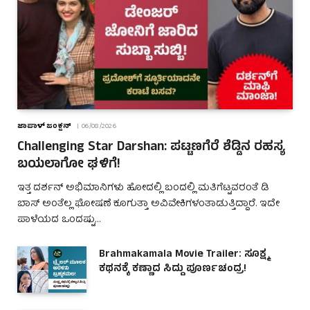
ಜಾಪಾಳ್ ಜಂಕ್ಷನ್
06/08/2026
Challenging Star Darshan: ಪಟ್ಟಣಗೆರೆ ಶೆಡ್ಡಿನ ರಹಸ್ಯ
ಬಯಲಾಗೋ ಘಳಿಗೆ!
ಇತ್ತ ದರ್ಶನ್ ಅಭಿಮಾನಿಗಳು ಹೋದಲ್ಲಿ ಬಂದಲ್ಲಿ ಮತಿಗೆಟ್ಟವರಂತೆ ಡಿ
ಬಾಸ್ ಅಂತೆಲ್ಲ ಘೋಷಣೆ ಕೂಗುತ್ತಾ ಅವಿವೇಕಿಗಳಂತಾಡುತ್ತಿದ್ದಾರೆ. ಇದೇ
ಪಾಳೆಯದ ಒಂದಷ್ಟು…
Brahmakamala Movie Trailer: ಸೂಕ್ಷ್ಮ
ಕಥನಕ್ಕೆ ಕಣ್ಣಾದ ಸಿದ್ದು ಪೂರ್ಣಚಂದ್ರ!