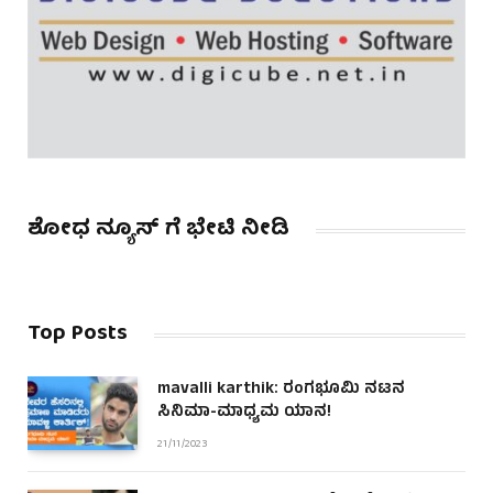
ಶೋಧ ನ್ಯೂಸ್ ಗೆ ಭೇಟಿ ನೀಡಿ
Top Posts
mavalli karthik: ರಂಗಭೂಮಿ ನಟನ
ಸಿನಿಮಾ-ಮಾಧ್ಯಮ ಯಾನ!
21/11/2023