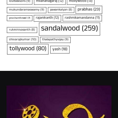
mollywood
(13)
milananagaraj
(12)
loveseasons
(9)
prabhas
(23)
mukundaramaswamy
(9)
pawankalyan
(8)
rajanikanth
(12)
rashmikamandanna
(11)
prashanthneel
(7)
sandalwood
(259)
rukminivasanth
(8)
shivarajkumar
(10)
thalapathyvijay
(9)
tollywood
(80)
yash
(18)