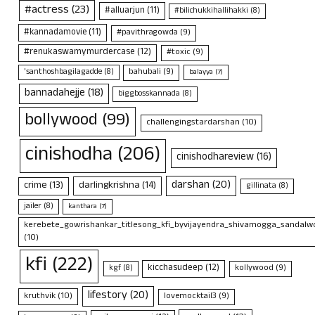
#actress
(23)
#alluarjun
(11)
#bilichukkihallihakki
(8)
#kannadamovie
(11)
#pavithragowda
(9)
#renukaswamymurdercase
(12)
#toxic
(9)
bahubali
(9)
'santhoshbagilagadde
(8)
balayya
(7)
bannadahejje
(18)
biggbosskannada
(8)
bollywood
(99)
challengingstardarshan
(10)
cinishodha
(206)
cinishodhareview
(16)
darshan
(20)
crime
(13)
darlingkrishna
(14)
gillinata
(8)
jailer
(8)
kanthara
(7)
kerebete_gowrishankar_titlesong_kfi_byvijayendra_shivamogga_sandalwo
(10)
kfi
(222)
kicchasudeep
(12)
kollywood
(9)
kgf
(8)
lifestory
(20)
kruthvik
(10)
lovemocktail3
(9)