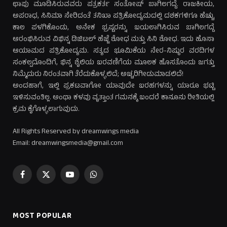
ಛಾಪು ಮೂಡಿಸಿರುವವರು ಪತ್ರಕರ್ತ ಸಂತೋಷ್ ಬಾಗಿಲಗದ್ದೆ. ರಾಜಕೀಯ,
ಅಪರಾಧ, ಸಿನಿಮಾ ಸೇರಿದಂತೆ ತನಿಖಾ ಪತ್ರಿಕೋದ್ಯಮದಲ್ಲಿ ದಶಕಗಳಿಗೂ ಹೆಚ್ಚು
ಕಾಲ ಪಳಗಿಕೊಂಡು, ಅನೇಕ ಭ್ರಷ್ಟರನ್ನು ಬಯಲಾಗಿಸಿರುವ ಬಾಗಿಲಗದ್ದೆ
ಆರಂಭಿಸಿರುವ ವಿಭಿನ್ನ ಡಿಜಿಟಲ್ ಹೆಜ್ಜೆ ಶೋಧ ಮತ್ತು ಸಿನಿ ಶೋಧ. ಇದು ಹೊಸಾ
ಆಯಾಮದ ಪತ್ರಿಕೋದ್ಯಮ. ಸತ್ಯದ ಭೂಮಿಕೆಯ ನೇರ-ನಿಷ್ಠುರ ವರದಿಗಳ
ಸಂಕಲ್ಪದೊಂದಿಗೆ, ಭಿನ್ನ ಶೈಲಿಯ ಬರವಣಿಗೆಯ ಮೂಲಕ ಹೊಸತೊಂದು ಜಗತ್ತು
ನಿಮ್ಮೆದುರು ನಿರಂತವಾಗಿ ತೆರೆದುಕೊಳ್ಳಲಿದೆ; ಅಚ್ಚರಿಗೀಡುಮಾಡಲಿದೆ!
ಅಂದಹಾಗೆ, ಇಲ್ಲಿ ಪ್ರಕಟವಾಗೋ ಯಾವುದೇ ಬರಹಗಳನ್ನು ಯಾರೂ ಭಟ್ಟಿ
ಇಳಿಸುವಂತಿಲ್ಲ. ಅಂಥಾ ಕಳವು ವೃತ್ತಾಂತ ಗಮನಕ್ಕೆ ಬಂದರೆ ಕಾನೂನು ರೀತಿಯಲ್ಲಿ
ಕ್ರಮ ಕೈಗೊಳ್ಳಲಾಗುವುದು.
All Rights Reserved by dreamwings media
Email: dreamwingsmedia@gmail.com
Facebook
X
YouTube
WhatsApp
(Twitter)
MOST POPULAR