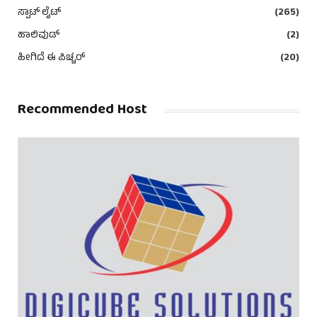
ಸ್ಪಾಟ್ ಲೈಟ್
(265)
ಹಾಲಿವುಡ್
(2)
ಹೀಗಿದೆ ಈ ಪಿಚ್ಚರ್
(20)
Recommended Host