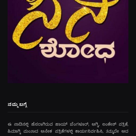
ನಮ್ಮ ಬಗ್ಗೆ
ಈ ನಾಡಿನಲ್ಲಿ ಹೆಸರಾಗಿರುವ ಹಾಯ್ ಬೆಂಗಳೂರ್, ಅಗ್ನಿ, ಲಂಕೇಶ್ ಪತ್ರಿಕೆ,
ಹಿಮಾಗ್ನಿ ಮಂತಾದ ಅನೇಕ ಪತ್ರಿಕೆಗಳಲ್ಲಿ ಕಾರ್ಯನಿರ್ವಹಿಸಿ, ತಮ್ಮದೇ ಆದ