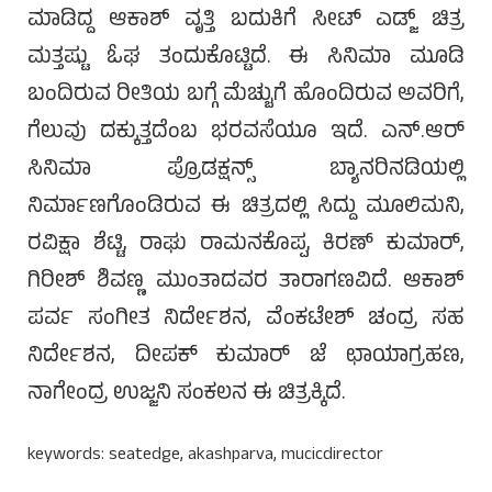
ಮಾಡಿದ್ದ ಆಕಾಶ್ ವೃತ್ತಿ ಬದುಕಿಗೆ ಸೀಟ್ ಎಡ್ಜ್ ಚಿತ್ರ
ಮತ್ತಷ್ಟು ಓಘ ತಂದುಕೊಟ್ಟಿದೆ. ಈ ಸಿನಿಮಾ ಮೂಡಿ
ಬಂದಿರುವ ರೀತಿಯ ಬಗ್ಗೆ ಮೆಚ್ಚುಗೆ ಹೊಂದಿರುವ ಅವರಿಗೆ,
ಗೆಲುವು ದಕ್ಕುತ್ತದೆಂಬ ಭರವಸೆಯೂ ಇದೆ. ಎನ್.ಆರ್
ಸಿನಿಮಾ ಪ್ರೊಡಕ್ಷನ್ಸ್ ಬ್ಯಾನರಿನಡಿಯಲ್ಲಿ
ನಿರ್ಮಾಣಗೊಂಡಿರುವ ಈ ಚಿತ್ರದಲ್ಲಿ ಸಿದ್ದು ಮೂಲಿಮನಿ,
ರವಿಕ್ಷಾ ಶೆಟ್ಟಿ, ರಾಘು ರಾಮನಕೊಪ್ಪ, ಕಿರಣ್ ಕುಮಾರ್,
ಗಿರೀಶ್ ಶಿವಣ್ಣ ಮುಂತಾದವರ ತಾರಾಗಣವಿದೆ. ಆಕಾಶ್
ಪರ್ವ ಸಂಗೀತ ನಿರ್ದೇಶನ, ವೆಂಕಟೇಶ್ ಚಂದ್ರ ಸಹ
ನಿರ್ದೇಶನ, ದೀಪಕ್ ಕುಮಾರ್ ಜೆ ಛಾಯಾಗ್ರಹಣ,
ನಾಗೇಂದ್ರ ಉಜ್ಜನಿ ಸಂಕಲನ ಈ ಚಿತ್ರಕ್ಕಿದೆ.
keywords: seatedge, akashparva, mucicdirector