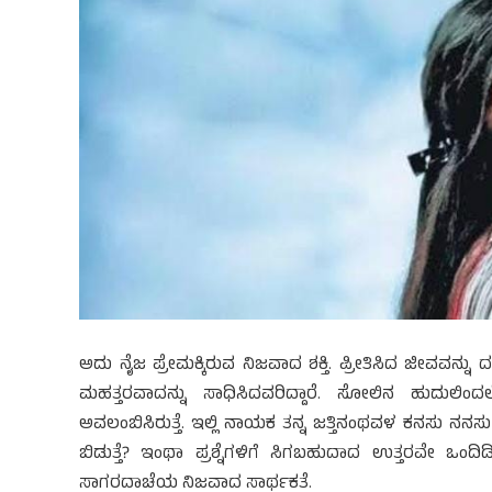
ಅದು ನೈಜ ಪ್ರೇಮಕ್ಕಿರುವ ನಿಜವಾದ ಶಕ್ತಿ. ಪ್ರೀತಿಸಿದ ಜೀವವನ್ನು ದಕ
ಮಹತ್ತರವಾದನ್ನು ಸಾಧಿಸಿದವರಿದ್ದಾರೆ. ಸೋಲಿನ ಹುದುಲಿಂದಲ
ಅವಲಂಬಿಸಿರುತ್ತೆ. ಇಲ್ಲಿ ನಾಯಕ ತನ್ನ ಜತ್ತಿನಂಥವಳ ಕನಸು ನ
ಬಿಡುತ್ತೆ? ಇಂಥಾ ಪ್ರಶ್ನೆಗಳಿಗೆ ಸಿಗಬಹುದಾದ ಉತ್ತರವೇ ಒಂ
ಸಾಗರದಾಚೆಯ ನಿಜವಾದ ಸಾರ್ಥಕತೆ.