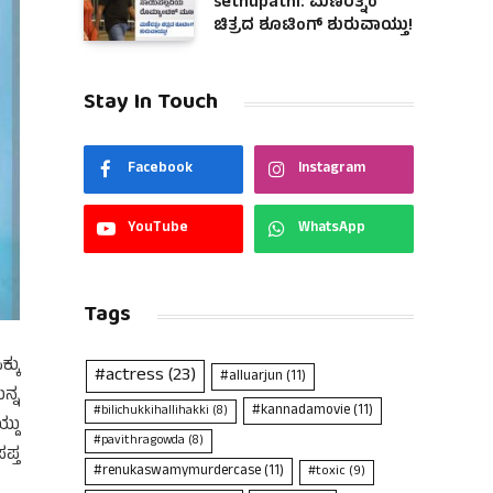
sethupathi: ಮಣಿರತ್ನಂ
ಚಿತ್ರದ ಶೂಟಿಂಗ್ ಶುರುವಾಯ್ತು!
Stay In Touch
Facebook
Instagram
YouTube
WhatsApp
Tags
್ಕು
#actress
(23)
#alluarjun
(11)
ನ್ನ
#kannadamovie
(11)
#bilichukkihallihakki
(8)
್ದು
#pavithragowda
(8)
ಪ್ತ
#renukaswamymurdercase
(11)
#toxic
(9)