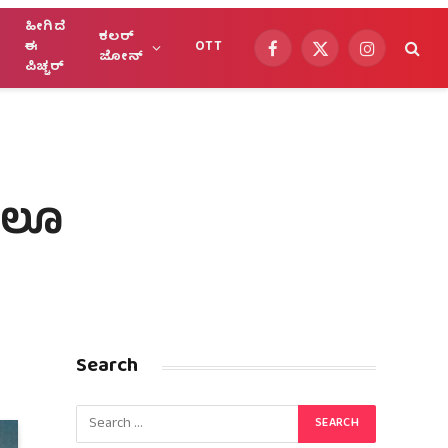
ಹೀಗಿದೆ
ಕಲರ್
ಈ
OTT
Facebook
X
Instagram
ಜೋನ್
ಪಿಚ್ಚರ್
(Twitter)
ಮೇಲೂ
Search