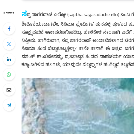
ಸ
SHARE
ಪ್ತ ಸಾಗರದಾಚೆ ಎಲ್ಲೋ (saptha sagaradache ello) ಎಂಬ 
ಶೀರ್ಷಿಕೆಯಾದಾಗಲೇ, ಸಿನಿಮಾ ಪ್ರೇಮಿಗಳ ಮನಸಲ್ಲಿ ಪುಳಕದ ಪತಂಗ
ಸೂಕ್ಷ್ಮವಂತಿಕೆ ಅನಾವರಣಗೊಂಡಿತ್ತು. ಹೇಳಿಕೇಳಿ ನೇರವಾಗಿ ಎದೆಗ
ನಿಸ್ಸೀಮ. ಹಾಗಿರುವಾಗ, ಸಪ್ತ ಸಾಗರದಾಚೆ ಅಂದಾಜಿಸಲಾಗದ ಬೆರಗುಗ
ಸಿನಿಮಾ ತಂಡ ಬಿಟ್ಟುಕೊಟ್ಟಿತ್ತಲ್ಲಾ? ತಾನೇ ತಾನಾಗಿ ಈ ಚಿತ್ರದ ಬಗೆಗೆ
ವಸಂತ್ ಕಾಂಬಿನೇಷನ್ನು, ಪ್ರತಿಭಾನ್ವಿತ ತಂಡದ ಸಾಹಚರ್ಯ ಯಾವ 
ಕಣ್ಣಂಚಿಗಿಳಿದ ಹನಿಗಳು, ಯಾವುದೇ ಬಿಲ್ಡಪ್ಪುಗಳ ಹಂಗಿಲ್ಲದೆ ತಲ್ಲಣ