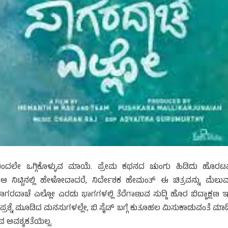
ಾತನದಿಂದಲೇ ಒಗ್ಗಿಕೊಳ್ಳುವ ಮಾಯೆ. ಪ್ರೇಮ ಕಥನದ ಚುಂಗು ಹಿಡಿದು ಹೊರ
. ಆ ನಿಟ್ಟಿನಲ್ಲಿ ಹೇಳೋದಾದರೆ, ನಿರ್ದೇಶಕ ಹೇಮಂತ್ ಈ ಚಿತ್ರವನ್ನು ಮೆಲುವ
ಪ್ತ ಸಾಗರದಾಚೆ ಎಲ್ಲೋ ಎರಡು ಭಾಗಗಳಲ್ಲಿ ತೆರೆಗಾಣುವ ಸುದ್ದಿ ಹೊರ ಬಿದ್ದಾಕ್ಷಣ 
ು ಪ್ರಶ್ನೆ ಮೂಡಿದ ಮನಸುಗಳಲ್ಲೇ, ಬಿ ಸೈಡ್ ಬಗ್ಗೆ ಕುತೂಹಲ ಮಿಸುಕಾಡುವಂತೆ ಮಾಡ
 ಅವಶ್ಯಕತೆಯಿಲ್ಲ.