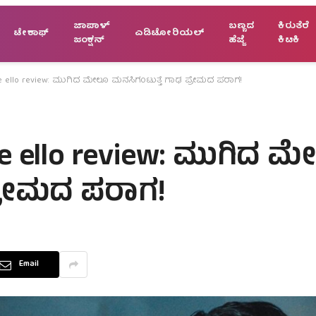
ಜಾಪಾಳ್
ಬಣ್ಣದ
ಕಿರುತೆರೆ
ಟೇಕಾಫ್
ಎಡಿಟೋರಿಯಲ್
ಜಂಕ್ಷನ್
ಹೆಜ್ಜೆ
ಕಿಟಕಿ
e ello review: ಮುಗಿದ ಮೇಲೂ ಮನಸಿಗಂಟುತ್ತೆ ಗಾಢ ಪ್ರೇಮದ ಪರಾಗ!
e ello review: ಮುಗಿದ 
ಪ್ರೇಮದ ಪರಾಗ!
Email