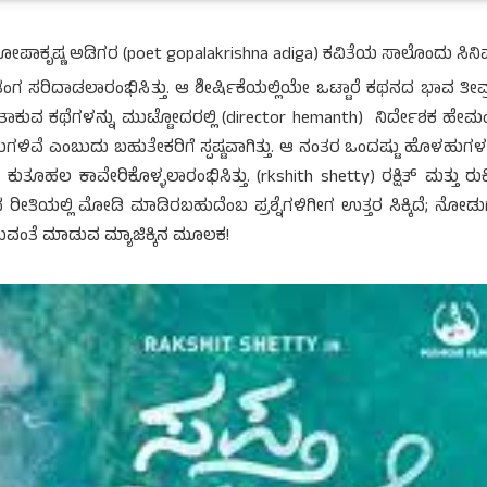
ಗೋಪಾಕೃಷ್ಣ ಅಡಿಗರ (poet gopalakrishna adiga) ಕವಿತೆಯ ಸಾಲೊಂದು ಸಿನ
 ಸರಿದಾಡಲಾರಂಭಿಸಿತ್ತು. ಆ ಶೀರ್ಷಿಕೆಯಲ್ಲಿಯೇ ಒಟ್ಟಾರೆ ಕಥನದ ಭಾವ ತೀವ್ರ
ೆ ತಾಕುವ ಕಥೆಗಳನ್ನು ಮುಟ್ಟೋದರಲ್ಲಿ (director hemanth) ನಿರ್ದೇಶಕ ಹೇಮ
ಳಿವೆ ಎಂಬುದು ಬಹುತೇಕರಿಗೆ ಸ್ಪಷ್ಟವಾಗಿತ್ತು. ಆ ನಂತರ ಒಂದಷ್ಟು ಹೊಳಹುಗಳನ
 ಕುತೂಹಲ ಕಾವೇರಿಕೊಳ್ಳಲಾರಂಭಿಸಿತ್ತು. (rkshith shetty) ರಕ್ಷಿತ್ ಮತ್ತು ರುಕ್ಮ
ರೀತಿಯಲ್ಲಿ ಮೋಡಿ ಮಾಡಿರಬಹುದೆಂಬ ಪ್ರಶ್ನೆಗಳಿಗೀಗ ಉತ್ತರ ಸಿಕ್ಕಿದೆ; ನೋಡ
ಿಸುವಂತೆ ಮಾಡುವ ಮ್ಯಾಜಿಕ್ಕಿನ ಮೂಲಕ!