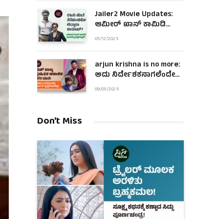
Jailer2 Movie Updates:
ಆಮೀರ್ ಖಾನ್ ಕಾಮಿಡಿ
ಪೀಸಾಗಿದ್ದ ಫ್ಲಾಶ್‌ಬ್ಯಾಕ್!
05/12/2025
arjun krishna is no more:
ಅದು ನಿರ್ದೇಶಕನಾಗಲೆಂದೇ
ಹುಟ್ಟಿದಂತಿದ್ದ ಆಪ್ತ ಜೀವ!
09/03/2025
Don't Miss