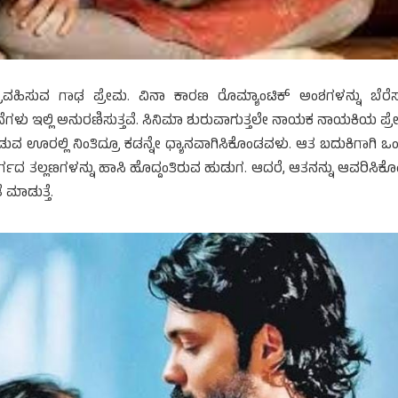
ಿಸುವ ಗಾಢ ಪ್ರೇಮ. ವಿನಾ ಕಾರಣ ರೊಮ್ಯಾಂಟಿಕ್ ಅಂಶಗಳನ್ನು ಬೆರೆಸ
ಾವನೆಗಳು ಇಲ್ಲಿ ಅನುರಣಿಸುತ್ತವೆ. ಸಿನಿಮಾ ಶುರುವಾಗುತ್ತಲೇ ನಾಯಕ ನಾಯಕಿಯ ಪ್
ಗುಡುವ ಊರಲ್ಲಿ ನಿಂತಿದ್ರೂ ಕಡನ್ನೇ ಧ್ಯಾನವಾಗಿಸಿಕೊಂಡವಳು. ಆತ ಬದುಕಿಗಾಗಿ ಒ
ವರ್ಗದ ತಲ್ಲಣಗಳನ್ನು ಹಾಸಿ ಹೊದ್ದಂತಿರುವ ಹುಡುಗ. ಆದರೆ, ಆತನನ್ನು ಆವರಿಸಿಕ
 ಮಾಡುತ್ತೆ.