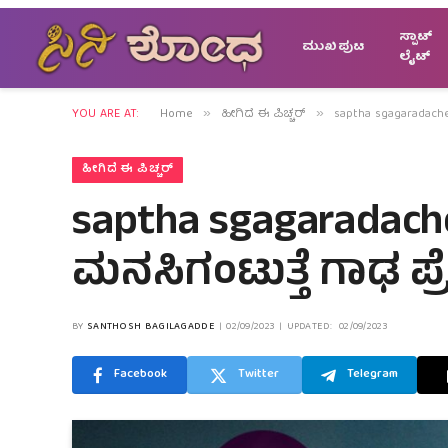
ಸ್ಪಾಟ್
ಮುಖಪುಟ
ಲೈಟ್
YOU ARE AT:
Home
ಹೀಗಿದೆ ಈ ಪಿಚ್ಚರ್
saptha sgagaradach
»
»
ಹೀಗಿದೆ ಈ ಪಿಚ್ಚರ್
saptha sgagaradach
ಮನಸಿಗಂಟುತ್ತೆ ಗಾಢ 
BY
SANTHOSH BAGILAGADDE
02/09/2023
UPDATED:
02/09/2023
Facebook
Twitter
Telegram