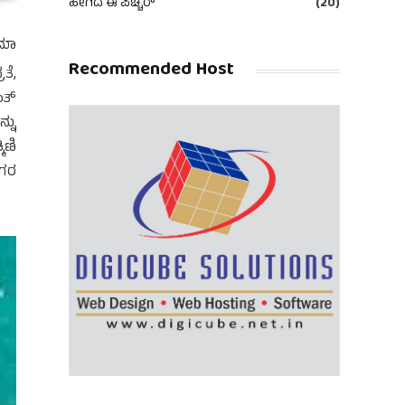
ಹೀಗಿದೆ ಈ ಪಿಚ್ಚರ್
(20)
ಿಮಾ
Recommended Host
ತೆ,
ಂತ್
್ನು
ಿಣಿ
ುಗರ