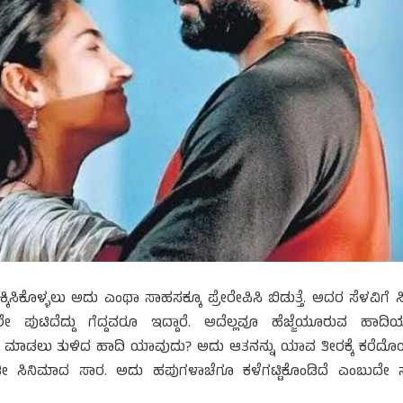
್ಕಿಸಿಕೊಳ್ಳಲು ಅದು ಎಂಥಾ ಸಾಹಸಕ್ಕೂ ಪ್ರೇರೇಪಿಸಿ ಬಿಡುತ್ತೆ. ಅದರ ಸೆಳವಿಗೆ ಸಿಕ
ೇ ಪುಟಿದೆದ್ದು ಗೆದ್ದವರೂ ಇದ್ದಾರೆ. ಅದೆಲ್ಲವೂ ಹೆಜ್ಜೆಯೂರುವ ಹಾದಿಯ
ನಸು ಮಾಡಲು ತುಳಿದ ಹಾದಿ ಯಾವುದು? ಅದು ಆತನನ್ನು ಯಾವ ತೀರಕ್ಕೆ ಕರೆದೊಯ
ದಿಡೀ ಸಿನಿಮಾದ ಸಾರ. ಅದು ಹಪುಗಳಾಚೆಗೂ ಕಳೆಗಟ್ಟಿಕೊಂಡಿದೆ ಎಂಬುದೇ ಸ