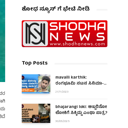
ಶೋಧ ನ್ಯೂಸ್ ಗೆ ಭೇಟಿ ನೀಡಿ
Top Posts
mavalli karthik:
ರಂಗಭೂಮಿ ನಟನ ಸಿನಿಮಾ-
ಮಾಧ್ಯಮ ಯಾನ!
21/11/2023
ಟವರ
ಾಗಿ
bhajarangi loki: ಅಬ್ಬರಿಸೋ
ಇದು
ಲೋಕಿಗೆ ಸಿಕ್ಕಿದ್ದು ಎಂಥಾ ಪಾತ್ರ?
ಿದೆ
30/05/2025