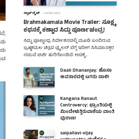
ಸ್ಪಾಟ್ ಲೈಟ್
04/08/2026
Brahmakamala Movie Trailer: ಸೂಕ್ಷ್ಮ
ಕಥನಕ್ಕೆ ಕಣ್ಣಾದ ಸಿದ್ದು ಪೂರ್ಣಚಂದ್ರ!
ದೆ,
ಸಿದ್ದು ಪೂಣ್ಚಂದ್ರ ನಿರ್ದೇಶನದಲ್ಲಿ ಮೂಡಿ ಬಂದಿರುವ
ರೇಮ
ಬ್ರಹ್ಮಕಮಲ ಚಿತ್ರದ ಟ್ರೈಲರ್ ಬೆಗ್ಗೆ ಇದೀಗ ಸಿನಿಮಾಸಕ್ತರ
ಂದು
ನಡುವೆ ಚರ್ಚೆ ಹುರಿಗೊಂಡಿದೆ. ಅದಕ್ಕೆ…
ೊಂಡ
Daali Dhananjay: ಹೊಸಾ
ಅವತಾರದಲ್ಲಿ ಟಗರು ಡಾಲಿ!
Kangana Ranaut
Controvercy: ಭ್ರಾಂತಿಯಲ್ಲಿ
ಮಿಂದೇಳುತ್ತಿರುವಾಕೆಯ ವಾಂತಿ
ಪುರಾಣ!
saipallavi-vijay