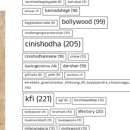
bahubali
(9)
'santhoshbagilagadde
(8)
bannadahejje
(18)
balayya
(7)
bollywood
(99)
biggbosskannada
(8)
challengingstardarshan
(10)
cinishodha
(205)
cinishodhareview
(16)
crime
(12)
darshan
(19)
darlingkrishna
(14)
gillinata
(8)
jailer
(8)
kanthara
(7)
kerebete_gowrishankar_titlesong_kfi_byvijayendra_shivamogga
(10)
kfi
(221)
kicchasudeep
(12)
kgf
(8)
lifestory
(20)
kruthvik
(10)
kollywood
(9)
lovemocktail3
(9)
loveseasons
(9)
mollywood
(13)
milananagaraj
(12)