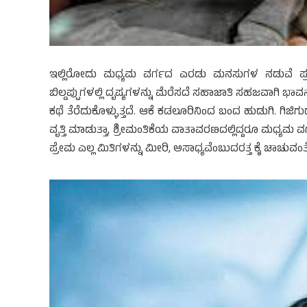
ಇಲ್ಲಿರೋದು ಮಧ್ಯಮ ವರ್ಗದ ಎರಡು ಮನಸುಗಳ ನಡುವೆ ಪ್ರವಹ
ಬಿಲ್ಡಪ್ಪುಗಳಲ್ಲಿ ದೃಷ್ಯಗಳನ್ನು ಮೆರೆಸದೆ ಸಹಾಜಾತಿ ಸಹಜವಾಗಿ ಭ
ಕಥೆ ತೆರೆದುಕೊಳ್ಳುತ್ತದೆ. ಆಕೆ ಕಡಲೂರಿನಿಂದ ಬಂದ ಹುಡುಗಿ. ಗಿಜಿ
ವೃತ್ತಿ ಮಾಡುತ್ತಾ, ಶ್ರೀಮಂತಿಕೆಯ ವಾತಾವರಣದಲ್ಲಿದ್ದರೂ ಮಧ್ಯಮ 
ಪ್ರೇಮ ಎಲ್ಲ ಮಿತಿಗಳನ್ನು ಮೀರಿ, ಅಸಾಧ್ಯವೆಂಬುದರತ್ತ ಕೈ ಚಾಚುವಂತೆ