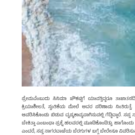
ಪ್ರೇಮವೆಂಬುದು ಸಿನಿಮಾ ಚೌಕಟ್ಟಿಗೆ ಯಾವತ್ತಿದ್ದರೂ ತಾಜ
ಕ್ರಿಯಾಶೀಲತೆ, ಸ್ವಂತಿಕೆಯ ಮೇಲೆ ಅದರ ಪರಿಣಾಮ ನಿಂತಿರುತ್ತೆ
ಆವರಿಸಿಕೊಂಡು ಬಿಡುವ ದೃಷ್ಯಕಾವ್ಯವಾಗಿಸುವಲ್ಲಿ ಗೆದ್ದಿದ್ದಾರೆ. ಸ
ಬೇಕಿತ್ತಾ ಎಂಬಂಥಾ ಪ್ರಶ್ನೆ ಹಲವರಲ್ಲಿ ಮೂಡಿಕೊಂಡಿತ್ತು. ಹಾಗೊಂದ
ಎಂದರೆ, ಸಪ್ತ ಸಾಗರದಾಚೆಯ ಬೆರಗುಗಳ ಬಗ್ಗೆ ಬೇರೇನೂ ವಿವರಿಸುವ