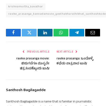
krishnamurthy_kavathar
ravike_prasanga_kannadamovie_geethabharathibhat_santhoshkoden
Facebook
Twitter
LinkedIn
WhatsApp
Telegram
Email
PREVIOUS ARTICLE
NEXT ARTICLE
ravike prasanga movie:
ravike prasanga: ಒಂದೊಳ್ಳೆ
ಬಿಡುಗಡೆಗೂ ಮುನ್ನವೇ
ಕಥೆಯ ಪಾತ್ರವಾದ ಖುಷಿ!
ಚಿತ್ರತಂಡಕ್ಕೊಂದು ಖುಷಿ!
Santhosh Bagilagadde
Santhosh Bagilagadde is a name that is familiar in journalistic