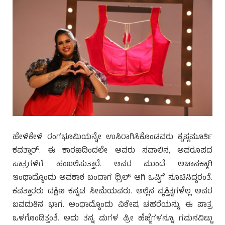
ಹೇಳಿಕೇಳಿ ರಂಗಭೂಮಿಯನ್ನೇ ಉಸಿರಾಗಿಸಿಕೊಂಡವರು ಕೃಷ್ಣಮೂರ್ತಿ
ಕವತ್ತಾರ್. ಈ ಕಾರಣದಿಂದಲೇ ಅವರು ಸವಾಲಿನ, ಅಪರೂಪದ
ಪಾತ್ರಗಳಿಗೆ ಹಂಬಲಿಸುತ್ತಾರೆ. ಅವರ ಮುಂದೆ ಅಚಾನಕ್ಕಾಗಿ
ಇಂಥಾದ್ದೊಂದು ಅವಕಾಶ ಬಂದಾಗ ಥ್ರಿಲ್ ಆಗಿ ಒಪ್ಪಿಗೆ ಸೂಚಿಸಿದ್ದರಂತೆ.
ಕವತ್ತಾರರು ದಕ್ಷಿಣ ಕನ್ನಡ ಸೀಮೆಯವರು. ಅಲ್ಲಿನ ವ್ಯಕ್ತಿತ್ವಗಳೆಲ್ಲ ಅವರ
ಬವದುಕಿನ ಭಾಗ. ಅಂಥಾದ್ದೊಂದು ವಿಶೇಷ ಚಹರೆಯನ್ನು ಈ ಪಾತ್ರ
ಒಳಗೊಂಡಿತ್ತಂತೆ. ಅದು ತನ್ನ ಮಗಳ ಪ್ರೀ ಹೆಜ್ಜೆಗಳನ್ನೂ ಗಮನವಿಟ್ಟು