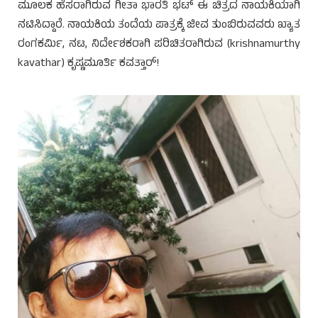
ಮೂಲಕ ಹೆಸರಾಗಿರುವ ಗೀತಾ ಭಾರತಿ ಭಟ್ ಈ ಚಿತ್ರದ ನಾಯಕಿಯಾಗಿ
ನಟಿಸಿದ್ದಾರೆ. ನಾಯಕಿಯ ತಂದೆಯ ಪಾತ್ರಕ್ಕೆ ಜೀವ ತುಂಬಿರುವವರು ಖ್ಯಾತ
ರಂಗಕರ್ಮಿ, ನಟ, ನಿರ್ದೇಶಕರಾಗಿ ಪರಿಚಿತರಾಗಿರುವ (krishnamurthy
kavathar) ಕೃಷ್ಣಮೂರ್ತಿ ಕವತ್ತಾರ್!