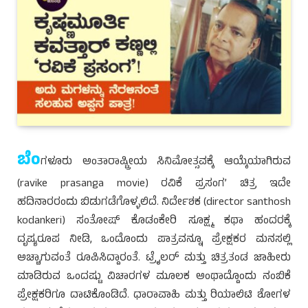
ಬೆಂ
ಗಳೂರು ಅಂತಾರಾಷ್ಟ್ರೀಯ ಸಿನಿಮೋತ್ಸವಕ್ಕೆ ಆಯ್ಕೆಯಾಗಿರುವ
(ravike prasanga movie) ರವಿಕೆ ಪ್ರಸಂಗ’ ಚಿತ್ರ ಇದೇ
ಹದಿನಾರರಂದು ಬಿಡುಗಡೆಗೊಳ್ಳಲಿದೆ. ನಿರ್ದೇಶಕ (director santhosh
kodankeri) ಸಂತೋಷ್ ಕೊಡಂಕೇರಿ ಸೂಕ್ಷ್ಮ ಕಥಾ ಹಂದರಕ್ಕೆ
ದೃಷ್ಯರೂಪ ನೀಡಿ, ಒಂದೊಂದು ಪಾತ್ರವನ್ನೂ ಪ್ರೇಕ್ಷಕರ ಮನಸಲ್ಲಿ
ಅಚ್ಚಾಗುವಂತೆ ರೂಪಿಸಿದ್ದಾರಂತೆ. ಟ್ರೈಲರ್ ಮತ್ತು ಚಿತ್ರತಂಡ ಜಾಹೀರು
ಮಾಡಿರುವ ಒಂದಷ್ಟು ವಿಚಾರಗಳ ಮೂಲಕ ಅಂಥಾದ್ದೊಂದು ನಂಬಿಕೆ
ಪ್ರೇಕ್ಷಕರಿಗೂ ದಾಟಿಕೊಂಡಿದೆ. ಧಾರಾವಾಹಿ ಮತ್ತು ರಿಯಾಲಿಟಿ ಶೋಗಳ