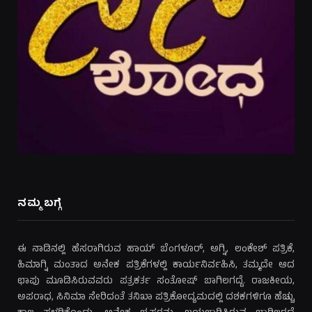
ನಮ್ಮ ಬಗ್ಗೆ
ಈ ನಾಡಿನಲ್ಲಿ ಹೆಸರಾಗಿರುವ ಹಾಯ್ ಬೆಂಗಳೂರ್, ಅಗ್ನಿ, ಲಂಕೇಶ್ ಪತ್ರಿಕೆ,
ಹಿಮಾಗ್ನಿ ಮಂತಾದ ಅನೇಕ ಪತ್ರಿಕೆಗಳಲ್ಲಿ ಕಾರ್ಯನಿರ್ವಹಿಸಿ, ತಮ್ಮದೇ ಆದ
ಛಾಪು ಮೂಡಿಸಿರುವವರು ಪತ್ರಕರ್ತ ಸಂತೋಷ್ ಬಾಗಿಲಗದ್ದೆ. ರಾಜಕೀಯ,
ಅಪರಾಧ, ಸಿನಿಮಾ ಸೇರಿದಂತೆ ತನಿಖಾ ಪತ್ರಿಕೋದ್ಯಮದಲ್ಲಿ ದಶಕಗಳಿಗೂ ಹೆಚ್ಚು