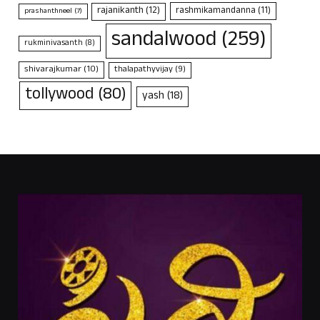
rajanikanth
(12)
rashmikamandanna
(11)
prashanthneel
(7)
sandalwood
(259)
rukminivasanth
(8)
shivarajkumar
(10)
thalapathyvijay
(9)
tollywood
(80)
yash
(18)