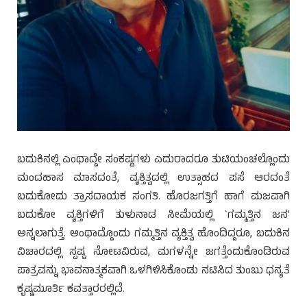
ಬದುಕಿನಲ್ಲಿ ಎಂಥಾದ್ದೇ ಸಂಕಷ್ಟಗಳು ಎದುರಾದರೂ ತುಟಿಯಂಚಲ್ಲೊಂದು
ಮಂದಹಾಸ ಮಾಸದಂತೆ, ವ್ಯಕ್ತಿತ್ವದಲ್ಲಿ ಉತ್ಸಾಹದ ಪಸೆ ಆರದಂತೆ
ಬದುಕೋದು ತ್ರಾಸದಾಯಕ ಸಂಗತಿ. ಹೊರಜಗತ್ತಿಗೆ ಹಾಗೆ ಮಜವಾಗಿ
ಬದುಕೋ ವ್ಯಕ್ತಿಗಳಿಗೆ ತುಳುನಾಡ ಸೀಮೆಯಲ್ಲಿ `ಗಮ್ಮತ್ತಿನ ಜನ’
ಅನ್ನಲಾಗುತ್ತೆ. ಅಂಥಾದ್ದೊಂದು ಗಮ್ಮತ್ತಿನ ವ್ಯಕ್ತಿತ್ವ ಹೊಂದಿದ್ದರೂ, ಬದುಕಿನ
ವಿಚಾರದಲ್ಲಿ ಸ್ಪಷ್ಟ ನೋಟವಿರುವ, ಮಗಳನ್ನೇ ಜಗತ್ತೆಂದುಕೊಂಡಿರುವ
ಪಾತ್ರವನ್ನು ಭಾವನಾತ್ಮಕವಾಗಿ ಒಳಗಿಳಿಸಿಕೊಂಡು ನಟಿಸಿದ ತುಂಬು ಧನ್ಯತೆ
ಕೃಷ್ಣಮೂರ್ತಿ ಕವತ್ತಾರರಲ್ಲಿದೆ.