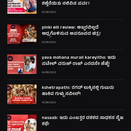
ಕಣ್ತೆರೆಯಿತು ನಲಿವಿನ ಪರ್ವ!
02/06/2023
pinki elli review: ಅಬ್ಬರವಿಲ್ಲದೆ
ಆದ್ರ್ರಗೊಳಿಸುವ ಅಪರೂಪದ ಚಿತ್ರ!
03/06/2023
yava mohana murali kareyitho: ಇದು
ಪಟೇಲ್ ವರುಣ್ ರಾಜ್ ಎರಡನೇ ಹೆಜ್ಜೆ!
04/06/2023
kshetrapathi: ರಗಡ್ ಲುಕ್ಕಿನಲ್ಲಿ ಗುಟುರು
ಹಾಕಿದ ಗುಳ್ಟು ನವೀನ್!
18/06/2023
nasaab: ಇದು ಎಂಬತ್ತರ ದಶಕದ ಸಾಧಕನ ನೈಜ
ಕಥೆ!