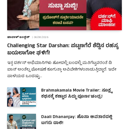
ಜಾಪಾಳ್ ಜಂಕ್ಷನ್
06/08/2026
Challenging Star Darshan: ಪಟ್ಟಣಗೆರೆ ಶೆಡ್ಡಿನ ರಹಸ್ಯ
ಬಯಲಾಗೋ ಘಳಿಗೆ!
ಇತ್ತ ದರ್ಶನ್ ಅಭಿಮಾನಿಗಳು ಹೋದಲ್ಲಿ ಬಂದಲ್ಲಿ ಮತಿಗೆಟ್ಟವರಂತೆ ಡಿ
ಬಾಸ್ ಅಂತೆಲ್ಲ ಘೋಷಣೆ ಕೂಗುತ್ತಾ ಅವಿವೇಕಿಗಳಂತಾಡುತ್ತಿದ್ದಾರೆ. ಇದೇ
ಪಾಳೆಯದ ಒಂದಷ್ಟು…
Brahmakamala Movie Trailer: ಸೂಕ್ಷ್ಮ
ಕಥನಕ್ಕೆ ಕಣ್ಣಾದ ಸಿದ್ದು ಪೂರ್ಣಚಂದ್ರ!
Daali Dhananjay: ಹೊಸಾ ಅವತಾರದಲ್ಲಿ
ಟಗರು ಡಾಲಿ!