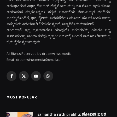
ಕಾಲ ಪಳಗಿಕೊಂಡು, ಅನೇಕ ಭ್ರಷ್ಟರನ್ನು ಬಯಲಾಗಿಸಿರುವ ಬಾಗಿಲಗದ್ದೆ
ಆರಂಭಿಸಿರುವ ವಿಭಿನ್ನ ಡಿಜಿಟಲ್ ಹೆಜ್ಜೆ ಶೋಧ ಮತ್ತು ಸಿನಿ ಶೋಧ. ಇದು ಹೊಸಾ
ಆಯಾಮದ ಪತ್ರಿಕೋದ್ಯಮ. ಸತ್ಯದ ಭೂಮಿಕೆಯ ನೇರ-ನಿಷ್ಠುರ ವರದಿಗಳ
ಸಂಕಲ್ಪದೊಂದಿಗೆ, ಭಿನ್ನ ಶೈಲಿಯ ಬರವಣಿಗೆಯ ಮೂಲಕ ಹೊಸತೊಂದು ಜಗತ್ತು
ನಿಮ್ಮೆದುರು ನಿರಂತವಾಗಿ ತೆರೆದುಕೊಳ್ಳಲಿದೆ; ಅಚ್ಚರಿಗೀಡುಮಾಡಲಿದೆ!
ಅಂದಹಾಗೆ, ಇಲ್ಲಿ ಪ್ರಕಟವಾಗೋ ಯಾವುದೇ ಬರಹಗಳನ್ನು ಯಾರೂ ಭಟ್ಟಿ
ಇಳಿಸುವಂತಿಲ್ಲ. ಅಂಥಾ ಕಳವು ವೃತ್ತಾಂತ ಗಮನಕ್ಕೆ ಬಂದರೆ ಕಾನೂನು ರೀತಿಯಲ್ಲಿ
ಕ್ರಮ ಕೈಗೊಳ್ಳಲಾಗುವುದು.
All Rights Reserved by dreamwings media
Email: dreamwingsmedia@gmail.com
Facebook
X
YouTube
WhatsApp
(Twitter)
MOST POPULAR
samantha ruth prabhu: ನೋವಿನ ಬಳಿಕ