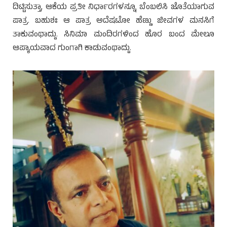
ದಿಟ್ಟಿಸುತ್ತಾ, ಆಕೆಯ ಪ್ರತೀ ನಿರ್ಧಾರಗಳನ್ನೂ ಬೆಂಬಲಿಸಿ ಜೊತೆಯಾಗುವ
ಪಾತ್ರ. ಬಹುಶಃ ಆ ಪಾತ್ರ ಅದೆಷಟೋ ಹೆಣ್ಣು ಜೀವಗಳ ಮನಸಿಗೆ
ತಾಕುವಂಥಾದ್ದು. ಸಿನಿಮಾ ಮಂದಿರಗಳಿಂದ ಹೊರ ಬಂದ ಮೇಲೂ
ಆಪ್ಯಾಯವಾದ ಗುಂಗಾಗಿ ಕಾಡುವಂಥಾದ್ದು.