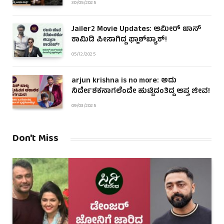
30/05/2025
Jailer2 Movie Updates: ಆಮೀರ್ ಖಾನ್
ಕಾಮಿಡಿ ಪೀಸಾಗಿದ್ದ ಫ್ಲಾಶ್‌ಬ್ಯಾಕ್!
05/12/2025
arjun krishna is no more: ಅದು
ನಿರ್ದೇಶಕನಾಗಲೆಂದೇ ಹುಟ್ಟಿದಂತಿದ್ದ ಆಪ್ತ ಜೀವ!
09/03/2025
Don't Miss