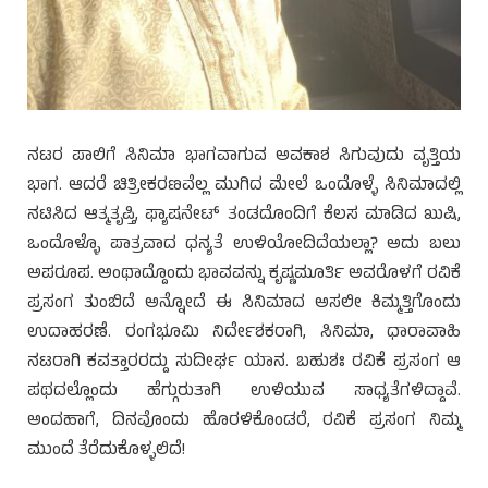
ನಟರ ಪಾಲಿಗೆ ಸಿನಿಮಾ ಭಾಗವಾಗುವ ಅವಕಾಶ ಸಿಗುವುದು ವೃತ್ತಿಯ
ಭಾಗ. ಆದರೆ ಚಿತ್ರೀಕರಣವೆಲ್ಲ ಮುಗಿದ ಮೇಲೆ ಒಂದೊಳ್ಳೆ ಸಿನಿಮಾದಲ್ಲಿ
ನಟಿಸಿದ ಆತ್ಮತೃಪ್ತಿ, ಫ್ಯಾಷನೇಟ್ ತಂಡದೊಂದಿಗೆ ಕೆಲಸ ಮಾಡಿದ ಖುಷಿ,
ಒಂದೊಳ್ಳೊ ಪಾತ್ರವಾದ ಧನ್ಯತೆ ಉಳಿಯೋದಿದೆಯಲ್ಲಾ? ಅದು ಬಲು
ಅಪರೂಪ. ಅಂಥಾದ್ದೊಂದು ಭಾವವನ್ನು ಕೃಷ್ಣಮೂರ್ತಿ ಅವರೊಳಗೆ ರವಿಕೆ
ಪ್ರಸಂಗ ತುಂಬಿದೆ ಅನ್ನೋದೆ ಈ ಸಿನಿಮಾದ ಅಸಲೀ ಕಿಮ್ಮತ್ತಿಗೊಂದು
ಉದಾಹರಣೆ. ರಂಗಭೂಮಿ ನಿರ್ದೇಶಕರಾಗಿ, ಸಿನಿಮಾ, ಧಾರಾವಾಹಿ
ನಟರಾಗಿ ಕವತ್ತಾರರದ್ದು ಸುದೀರ್ಘ ಯಾನ. ಬಹುಶಃ ರವಿಕೆ ಪ್ರಸಂಗ ಆ
ಪಥದಲ್ಲೊಂದು ಹೆಗ್ಗುರುತಾಗಿ ಉಳಿಯುವ ಸಾಧ್ಯತೆಗಳಿದ್ದಾವೆ.
ಅಂದಹಾಗೆ, ದಿನವೊಂದು ಹೊರಳಿಕೊಂಡರೆ, ರವಿಕೆ ಪ್ರಸಂಗ ನಿಮ್ಮ
ಮುಂದೆ ತೆರೆದುಕೊಳ್ಳಲಿದೆ!