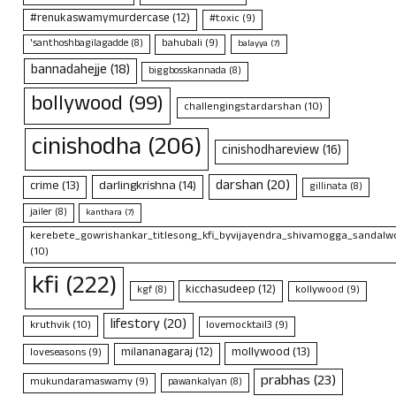
#renukaswamymurdercase
(12)
#toxic
(9)
bahubali
(9)
'santhoshbagilagadde
(8)
balayya
(7)
bannadahejje
(18)
biggbosskannada
(8)
bollywood
(99)
challengingstardarshan
(10)
cinishodha
(206)
cinishodhareview
(16)
darshan
(20)
crime
(13)
darlingkrishna
(14)
gillinata
(8)
jailer
(8)
kanthara
(7)
kerebete_gowrishankar_titlesong_kfi_byvijayendra_shivamogga_sandalwo
(10)
kfi
(222)
kicchasudeep
(12)
kollywood
(9)
kgf
(8)
lifestory
(20)
kruthvik
(10)
lovemocktail3
(9)
mollywood
(13)
milananagaraj
(12)
loveseasons
(9)
prabhas
(23)
mukundaramaswamy
(9)
pawankalyan
(8)