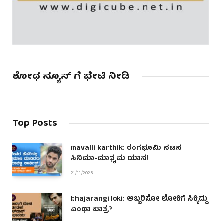
ಶೋಧ ನ್ಯೂಸ್ ಗೆ ಭೇಟಿ ನೀಡಿ
Top Posts
mavalli karthik: ರಂಗಭೂಮಿ ನಟನ
ಸಿನಿಮಾ-ಮಾಧ್ಯಮ ಯಾನ!
21/11/2023
bhajarangi loki: ಅಬ್ಬರಿಸೋ ಲೋಕಿಗೆ ಸಿಕ್ಕಿದ್ದು
ಎಂಥಾ ಪಾತ್ರ?