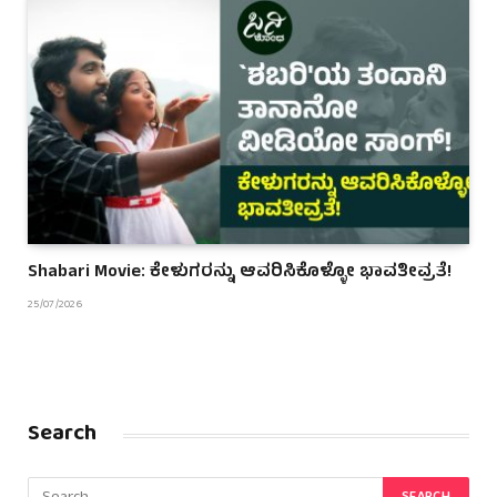
Shabari Movie: ಕೇಳುಗರನ್ನು ಆವರಿಸಿಕೊಳ್ಳೋ ಭಾವತೀವ್ರತೆ!
25/07/2026
Search