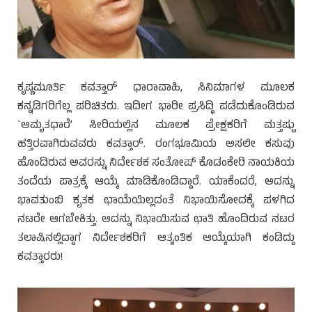
ಕೃಷ್ಣಮೂರ್ತಿ ಕವತ್ತಾರ್ ಧಾರಾವಾಹಿ, ಸಿನಿಮಾಗಳ ಮೂಲಕ
ಕನ್ನಡಿಗರಿಗೆಲ್ಲ ಪರಿಚಿತರು. ಇದೀಗ ಭಾರೀ ಪ್ರಸಿದ್ಧಿ ಪಡೆದುಕೊಂಡಿರುವ
`ಅಮೃತಧಾರೆ’ ಸೀರಿಯಲ್ಲಿನ ಮೂಲಕ ಪ್ರೇಕ್ಷಕರಿಗೆ ಮತ್ತಷ್ಟು
ಹತ್ತಿರವಾಗಿರುವವರು ಕವತ್ತಾರ್. ರಂಗಭೂಮಿಯ ಅಸಲೀ ಕಸುವು
ಹೊಂದಿರುವ ಅವರನ್ನು ನಿರ್ದೇಶಕ ಸಂತೋಷ್ ಕೊಡಂಕೇರಿ ನಾಯಕಿಯ
ತಂದೆಯ ಪಾತ್ರಕ್ಕೆ ಆಯ್ಕೆ ಮಾಡಿಕೊಂಡಿದ್ದಾರೆ. ಯಾಕೆಂದರೆ, ಅದನ್ನು
ಭಾವತುಂಬಿ ಕೃತಕ ಛಾಯೆಯಿಲ್ಲದಂತೆ ನಿಭಾಯಿಸೋದಕ್ಕೆ ಪಳಗಿದ
ನಟರೇ ಆಗಬೇಕಿತ್ತು. ಅದನ್ನು ನಿಭಾಯಿಸುವ ಛಾತಿ ಹೊಂದಿರುವ ನಟರ
ತಲಾಷಿನಲ್ಲಿದ್ದಾಗ ನಿರ್ದೇಶಕರಿಗೆ ಆತ್ಯಂತಿಕ ಆಯ್ಕೆಯಾಗಿ ಕಂಡಿದ್ದು
ಕವತ್ತಾರರು!