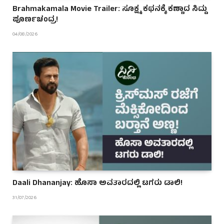
Brahmakamala Movie Trailer: ಸೂಕ್ಷ್ಮ ಕಥನಕ್ಕೆ ಕಣ್ಣಾದ ಸಿದ್ದು
ಪೂರ್ಣಚಂದ್ರ!
04/08/2026
Daali Dhananjay: ಹೊಸಾ ಅವತಾರದಲ್ಲಿ ಟಗರು ಡಾಲಿ!
31/07/2026