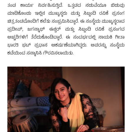
ತಂಡ ಕಾರ್ಯ ನಿರ್ವಹಿಸುತ್ತಿದೆ. ಒತ್ತಡದ ನಡುವೆಯೂ ಬಿಡುವು
ಮಾಡಿಕೊಂಡು ಇಲ್ಲಿನ ಮುಖ್ಯಸ್ಥರು ಮತ್ತು ಸಿಬ್ಬಂದಿ ರವಿಕೆ ಪ್ರಸಂಗ
ಚಿತ್ರತಂಡದೊಂದಿಗೆ ಕಲೆತು ಸಂಭ್ರಮಿಸಿದ್ದಾರೆ. ಈ ಸಂಸ್ಥೆಯ ಮುಖ್ಯಸ್ಥರಾದ
ಪ್ರದೀಪ್, ಜಗನ್ನಾಥ್ ಈಶ್ವರ್ ಮತ್ತು ಸಿಬ್ಬಂದಿ ರವಿಕೆ ಪ್ರಸಂಗದ
ಅಚ್ಚರಿಗಳಿಗೆ ತೆರೆದುಕೊಂಡಿದ್ದಾರೆ. ಈ ಸಂದರ್ಭದಲ್ಲಿ ನಾಯಕಿ ಗೀತಾ
ಭಾರತಿ ಭಟ್ ಪ್ರಧಾನ ಆಕರ್ಷಣೆಯಾಗಿದ್ದರು. ಅವರನ್ನು ಸಂಸ್ಥೆಯ
ಕಡೆಯಿಂದ ಸನ್ಮಾನಿಸಿ ಗೌರವಿಸಲಾಯಿತು.