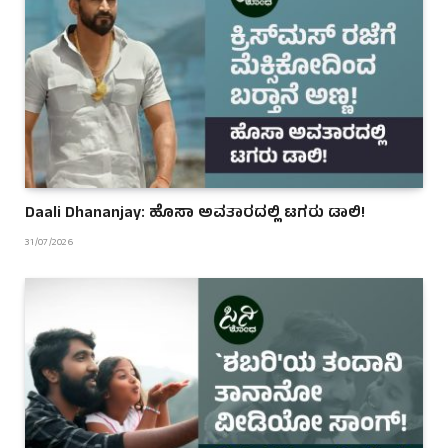
Daali Dhananjay: ಹೊಸಾ ಅವತಾರದಲ್ಲಿ ಟಗರು ಡಾಲಿ!
31/07/2026