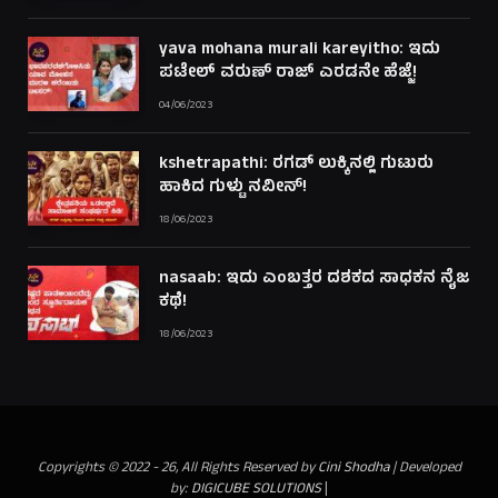
yava mohana murali kareyitho: ಇದು
ಪಟೇಲ್ ವರುಣ್ ರಾಜ್ ಎರಡನೇ ಹೆಜ್ಜೆ!
04/06/2023
kshetrapathi: ರಗಡ್ ಲುಕ್ಕಿನಲ್ಲಿ ಗುಟುರು
ಹಾಕಿದ ಗುಳ್ಟು ನವೀನ್!
18/06/2023
nasaab: ಇದು ಎಂಬತ್ತರ ದಶಕದ ಸಾಧಕನ ನೈಜ
ಕಥೆ!
18/06/2023
Copyrights © 2022 - 26, All Rights Reserved by
Cini Shodha
| Developed
by:
DIGICUBE SOLUTIONS
|