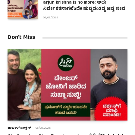
arjun krishna is no more: ಅದು
ನಿರ್ದೇಶಕನಾಗಲೆಂದೇ ಹುಟ್ಟಿದಂತಿದ್ದ ಆಪ್ತ ಜೀವ!
09/03/2025
Don't Miss
ಜಾಪಾಳ್ ಜಂಕ್ಷನ್
06/08/2026