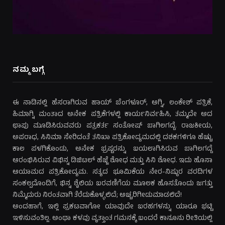
ನಮ್ಮ ಬಗ್ಗೆ
ಈ ನಾಡಿನಲ್ಲಿ ಹೆಸರಾಗಿರುವ ಹಾಯ್ ಬೆಂಗಳೂರ್, ಅಗ್ನಿ, ಲಂಕೇಶ್ ಪತ್ರಿಕೆ,
ಹಿಮಾಗ್ನಿ ಮಂತಾದ ಅನೇಕ ಪತ್ರಿಕೆಗಳಲ್ಲಿ ಕಾರ್ಯನಿರ್ವಹಿಸಿ, ತಮ್ಮದೇ ಆದ
ಛಾಪು ಮೂಡಿಸಿರುವವರು ಪತ್ರಕರ್ತ ಸಂತೋಷ್ ಬಾಗಿಲಗದ್ದೆ. ರಾಜಕೀಯ,
ಅಪರಾಧ, ಸಿನಿಮಾ ಸೇರಿದಂತೆ ತನಿಖಾ ಪತ್ರಿಕೋದ್ಯಮದಲ್ಲಿ ದಶಕಗಳಿಗೂ ಹೆಚ್ಚು
ಕಾಲ ಪಳಗಿಕೊಂಡು, ಅನೇಕ ಭ್ರಷ್ಟರನ್ನು ಬಯಲಾಗಿಸಿರುವ ಬಾಗಿಲಗದ್ದೆ
ಆರಂಭಿಸಿರುವ ವಿಭಿನ್ನ ಡಿಜಿಟಲ್ ಹೆಜ್ಜೆ ಶೋಧ ಮತ್ತು ಸಿನಿ ಶೋಧ. ಇದು ಹೊಸಾ
ಆಯಾಮದ ಪತ್ರಿಕೋದ್ಯಮ. ಸತ್ಯದ ಭೂಮಿಕೆಯ ನೇರ-ನಿಷ್ಠುರ ವರದಿಗಳ
ಸಂಕಲ್ಪದೊಂದಿಗೆ, ಭಿನ್ನ ಶೈಲಿಯ ಬರವಣಿಗೆಯ ಮೂಲಕ ಹೊಸತೊಂದು ಜಗತ್ತು
ನಿಮ್ಮೆದುರು ನಿರಂತವಾಗಿ ತೆರೆದುಕೊಳ್ಳಲಿದೆ; ಅಚ್ಚರಿಗೀಡುಮಾಡಲಿದೆ!
ಅಂದಹಾಗೆ, ಇಲ್ಲಿ ಪ್ರಕಟವಾಗೋ ಯಾವುದೇ ಬರಹಗಳನ್ನು ಯಾರೂ ಭಟ್ಟಿ
ಇಳಿಸುವಂತಿಲ್ಲ. ಅಂಥಾ ಕಳವು ವೃತ್ತಾಂತ ಗಮನಕ್ಕೆ ಬಂದರೆ ಕಾನೂನು ರೀತಿಯಲ್ಲಿ