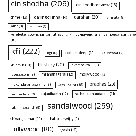
cinishodha
(206)
cinishodhareview
(16)
darshan
(20)
crime
(13)
darlingkrishna
(14)
gillinata
(8)
jailer
(8)
kanthara
(7)
kerebete_gowrishankar_titlesong_kfi_byvijayendra_shivamogga_sandalwo
(10)
kfi
(222)
kicchasudeep
(12)
kollywood
(9)
kgf
(8)
lifestory
(20)
kruthvik
(10)
lovemocktail3
(9)
mollywood
(13)
milananagaraj
(12)
loveseasons
(9)
prabhas
(23)
mukundaramaswamy
(9)
pawankalyan
(8)
rajanikanth
(12)
rashmikamandanna
(11)
prashanthneel
(7)
sandalwood
(259)
rukminivasanth
(8)
shivarajkumar
(10)
thalapathyvijay
(9)
tollywood
(80)
yash
(18)