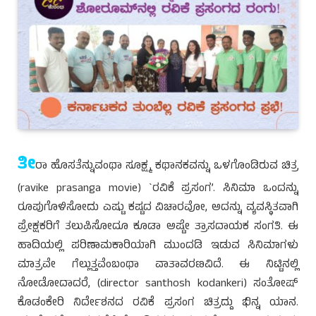
ತೀ
ರಾ ಹೊಸತೆನ್ನುವಂಥಾ ಸೂಕ್ಷ್ಮ ಕಥಾನಕವನ್ನು ಒಳಗೊಂಡಿರುವ ಚಿತ್ರ
(ravike prasanga movie) `ರವಿಕೆ ಪ್ರಸಂಗ’. ಸಿನಿಮಾ ಒಂದನ್ನು
ರೂಪುಗೊಳಿಸೋದು ಎಷ್ಟು ಕಷ್ಟದ ವಿಚಾರವೋ, ಅದನ್ನು ವ್ಯವಸ್ಥಿತವಾಗಿ
ಪ್ರೇಕ್ಷಕರಿಗೆ ತಲುಪಿಸೋದೂ ಕೂಡಾ ಅಷ್ಟೇ ತ್ರಾಸದಾಯಕ ಸಂಗತಿ. ಈ
ಹಾದಿಯಲ್ಲಿ ಪರಿಣಾಮಕಾರಿಯಾಗಿ ಮುಂದಡಿ ಇಡುವ ಸಿನಿಮಾಗಳು
ಮಾತ್ರವೇ ಗೆಲ್ಲುತ್ತವೆಂಬಂಥಾ ವಾತಾವರಣವಿದೆ. ಈ ನಿಟ್ಟಿನಲ್ಲಿ
ನೋಡೋದಾದರೆ, (director santhosh kodankeri) ಸಂತೋಷ್
ಕೊಡಂಕೇರಿ ನಿರ್ದೇಶನದ ರವಿಕೆ ಪ್ರಸಂಗ ಚಿತ್ರದ್ದು ಭಿನ್ನ ಯಾನ.