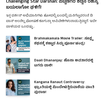
Challenging Star Darshan: ಪಟ್ಟಣಗೆರೆ ಶೆಡ್ಡಿನ ರಹಸ್ಯ
ಬಯಲಾಗೋ ಘಳಿಗೆ!
ಇತ್ತ ದರ್ಶನ್ ಅಭಿಮಾನಿಗಳು ಹೋದಲ್ಲಿ ಬಂದಲ್ಲಿ ಮತಿಗೆಟ್ಟವರಂತೆ ಡಿ
ಬಾಸ್ ಅಂತೆಲ್ಲ ಘೋಷಣೆ ಕೂಗುತ್ತಾ ಅವಿವೇಕಿಗಳಂತಾಡುತ್ತಿದ್ದಾರೆ. ಇದೇ
ಪಾಳೆಯದ ಒಂದಷ್ಟು…
Brahmakamala Movie Trailer: ಸೂಕ್ಷ್ಮ
ಕಥನಕ್ಕೆ ಕಣ್ಣಾದ ಸಿದ್ದು ಪೂರ್ಣಚಂದ್ರ!
Daali Dhananjay: ಹೊಸಾ ಅವತಾರದಲ್ಲಿ
ಟಗರು ಡಾಲಿ!
Kangana Ranaut Controvercy:
ಭ್ರಾಂತಿಯಲ್ಲಿ ಮಿಂದೇಳುತ್ತಿರುವಾಕೆಯ ವಾಂತಿ
ಪುರಾಣ!