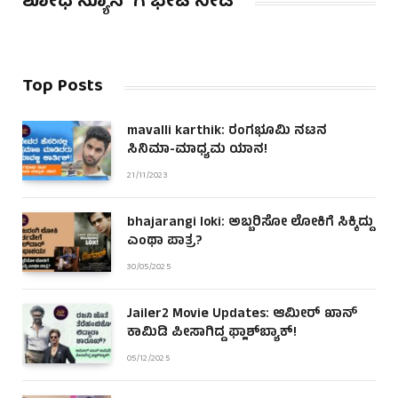
ಶೋಧ ನ್ಯೂಸ್ ಗೆ ಭೇಟಿ ನೀಡಿ
Top Posts
mavalli karthik: ರಂಗಭೂಮಿ ನಟನ
ಸಿನಿಮಾ-ಮಾಧ್ಯಮ ಯಾನ!
21/11/2023
bhajarangi loki: ಅಬ್ಬರಿಸೋ ಲೋಕಿಗೆ ಸಿಕ್ಕಿದ್ದು
ಎಂಥಾ ಪಾತ್ರ?
30/05/2025
Jailer2 Movie Updates: ಆಮೀರ್ ಖಾನ್
ಕಾಮಿಡಿ ಪೀಸಾಗಿದ್ದ ಫ್ಲಾಶ್‌ಬ್ಯಾಕ್!
05/12/2025