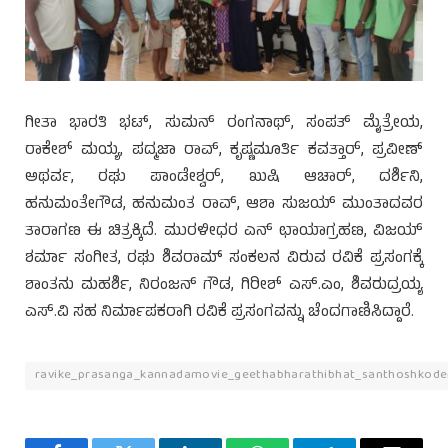
ಗೀತಾ ಭಾರತಿ ಭಟ್, ಸುಮನ್ ರಂಗನಾಥ್, ಸಂಪತ್ ಮೈತ್ರೇಯ,
ರಾಕೇಶ್ ಮಯ್ಯ, ಪದ್ಮಜಾ ರಾವ್, ಕೃಷ್ಣಮೂರ್ತಿ ಕವತ್ತಾರ್, ಪ್ರವೀಣ್
ಅಥರ್ವ, ರಘು ಪಾಂಡೇಶ್ವರ್, ಖುಷಿ ಆಚಾರ್, ದರ್ಶಿನಿ,
ಹನುಮಂತೇಗೌಡ, ಹನುಮಂತ ರಾವ್, ಆಶಾ ಸುಜಯ್ ಮುಂತಾದವರ
ತಾರಾಗಣ ಈ ಚಿತ್ರಕ್ಕಿದೆ. ಮುರಳೀಧರ ಎನ್ ಛಾಯಾಗ್ರಹಣ, ವಿಜಯ್
ಶರ್ಮಾ ಸಂಗೀತ, ರಘು ಶಿವರಾಮ್ ಸಂಕಲನ ವಿರುವ ರವಿಕೆ ಪ್ರಸಂಗಕ್ಕೆ
ಶಾಂತನು ಮಹರ್ಶಿ, ನಿರಂಜನ್ ಗೌಡ, ಗಿರೀಶ್ ಎಸ್.ಎಂ, ಶಿವರುದ್ರಯ್ಯ
ಎಸ್.ವಿ ಸಹ ನಿರ್ಮಾಪಕರಾಗಿ ರವಿಕೆ ಪ್ರಸಂಗವನ್ನು ಚೆಂದಗಾಣಿಸಿದ್ದಾರೆ.
ravike_prasanga_kannadamovie_geethabharathibhat_santhoshkoden