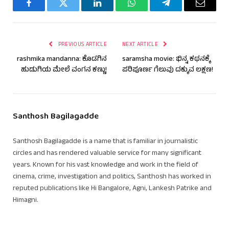
Facebook
Twitter
LinkedIn
WhatsApp
Telegram
Email
PREVIOUS ARTICLE
NEXT ARTICLE
rashmika mandanna: ಕೊಡಗಿನ
saramsha movie: ಭಿನ್ನ ಕಥನಕ್ಕೆ
ಹುಡುಗಿಯ ಮೇಲೆ ವಂಗನ ಕಣ್ಣು!
ಪರಿಪೂರ್ಣ ಗೆಲುವು ದಕ್ಕುವ ಲಕ್ಷಣ!
Santhosh Bagilagadde
Santhosh Bagilagadde is a name that is familiar in journalistic
circles and has rendered valuable service for many significant
years. Known for his vast knowledge and work in the field of
cinema, crime, investigation and politics, Santhosh has worked in
reputed publications like Hi Bangalore, Agni, Lankesh Patrike and
Himagni.