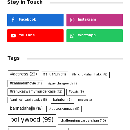
Stay In Touch
Facebook
Instagram
YouTube
WhatsApp
Tags
#actress
(23)
#alluarjun
(11)
#bilichukkihallihakki
(8)
#kannadamovie
(11)
#pavithragowda
(9)
#renukaswamymurdercase
(12)
#toxic
(9)
bahubali
(9)
'santhoshbagilagadde
(8)
balayya
(7)
bannadahejje
(18)
biggbosskannada
(8)
bollywood
(99)
challengingstardarshan
(10)