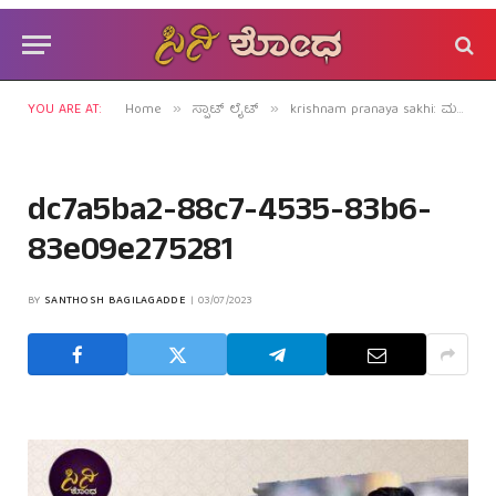
YOU ARE AT:
Home
ಸ್ಪಾಟ್ ಲೈಟ್
krishnam pranaya sakhi: ಮತ್ತೆ ಪ್ರಣಯದ ಗುಂಗಿಗೆ ಬಿದ್ದರು ಗೋಲ್ಡನ್ ಸ್ಟಾರ್!
»
»
dc7a5ba2-88c7-4535-83b6-
83e09e275281
BY
SANTHOSH BAGILAGADDE
03/07/2023