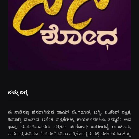
ನಮ್ಮ ಬಗ್ಗೆ
ಈ ನಾಡಿನಲ್ಲಿ ಹೆಸರಾಗಿರುವ ಹಾಯ್ ಬೆಂಗಳೂರ್, ಅಗ್ನಿ, ಲಂಕೇಶ್ ಪತ್ರಿಕೆ,
ಹಿಮಾಗ್ನಿ ಮಂತಾದ ಅನೇಕ ಪತ್ರಿಕೆಗಳಲ್ಲಿ ಕಾರ್ಯನಿರ್ವಹಿಸಿ, ತಮ್ಮದೇ ಆದ
ಛಾಪು ಮೂಡಿಸಿರುವವರು ಪತ್ರಕರ್ತ ಸಂತೋಷ್ ಬಾಗಿಲಗದ್ದೆ. ರಾಜಕೀಯ,
ಅಪರಾಧ, ಸಿನಿಮಾ ಸೇರಿದಂತೆ ತನಿಖಾ ಪತ್ರಿಕೋದ್ಯಮದಲ್ಲಿ ದಶಕಗಳಿಗೂ ಹೆಚ್ಚು