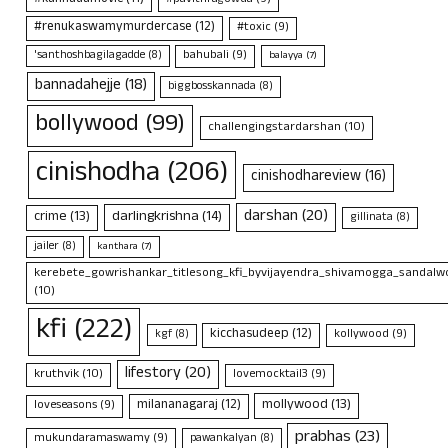
#renukaswamymurdercase
(12)
#toxic
(9)
bahubali
(9)
'santhoshbagilagadde
(8)
balayya
(7)
bannadahejje
(18)
biggbosskannada
(8)
bollywood
(99)
challengingstardarshan
(10)
cinishodha
(206)
cinishodhareview
(16)
darshan
(20)
crime
(13)
darlingkrishna
(14)
gillinata
(8)
jailer
(8)
kanthara
(7)
kerebete_gowrishankar_titlesong_kfi_byvijayendra_shivamogga_sandalwo
(10)
kfi
(222)
kicchasudeep
(12)
kollywood
(9)
kgf
(8)
lifestory
(20)
kruthvik
(10)
lovemocktail3
(9)
mollywood
(13)
milananagaraj
(12)
loveseasons
(9)
prabhas
(23)
mukundaramaswamy
(9)
pawankalyan
(8)