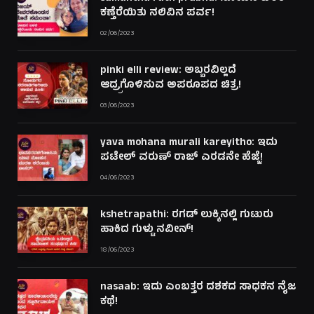
ಕಣ್ತೆರೆಯಿತು ನಲಿವಿನ ಪರ್ವ!
02/06/2023
pinki elli review: ಅಬ್ಬರವಿಲ್ಲದೆ
ಆದ್ರ್ರಗೊಳಿಸುವ ಅಪರೂಪದ ಚಿತ್ರ!
03/06/2023
yava mohana murali kareyitho: ಇದು
ಪಟೇಲ್ ವರುಣ್ ರಾಜ್ ಎರಡನೇ ಹೆಜ್ಜೆ!
04/06/2023
kshetrapathi: ರಗಡ್ ಲುಕ್ಕಿನಲ್ಲಿ ಗುಟುರು
ಹಾಕಿದ ಗುಳ್ಟು ನವೀನ್!
18/06/2023
nasaab: ಇದು ಎಂಬತ್ತರ ದಶಕದ ಸಾಧಕನ ನೈಜ
ಕಥೆ!