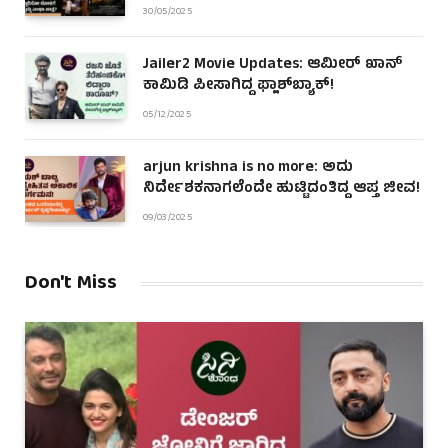
30/05/2025
Jailer2 Movie Updates: ಆಮೀರ್ ಖಾನ್
ಕಾಮಿಡಿ ಪೀಸಾಗಿದ್ದ ಫ್ಲಾಶ್‌ಬ್ಯಾಕ್!
05/12/2025
arjun krishna is no more: ಅದು
ನಿರ್ದೇಶಕನಾಗಲೆಂದೇ ಹುಟ್ಟಿದಂತಿದ್ದ ಆಪ್ತ ಜೀವ!
09/03/2025
Don't Miss