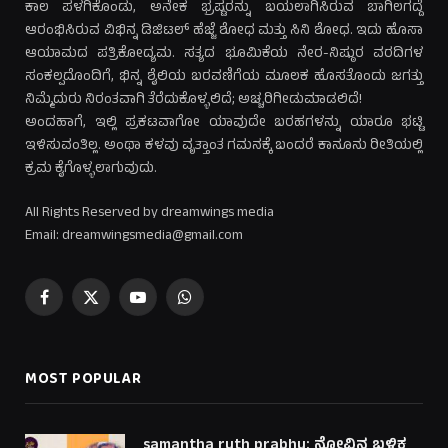
ಕಾಲ ಪಳಗಿಕೊಂಡು, ಅನೇಕ ಭ್ರಷ್ಟರನ್ನು ಬಯಲಾಗಿಸಿರುವ ಬಾಗಿಲಗದ್ದೆ
ಆರಂಭಿಸಿರುವ ವಿಭಿನ್ನ ಡಿಜಿಟಲ್ ಹೆಜ್ಜೆ ಶೋಧ ಮತ್ತು ಸಿನಿ ಶೋಧ. ಇದು ಹೊಸಾ
ಆಯಾಮದ ಪತ್ರಿಕೋದ್ಯಮ. ಸತ್ಯದ ಭೂಮಿಕೆಯ ನೇರ-ನಿಷ್ಠುರ ವರದಿಗಳ
ಸಂಕಲ್ಪದೊಂದಿಗೆ, ಭಿನ್ನ ಶೈಲಿಯ ಬರವಣಿಗೆಯ ಮೂಲಕ ಹೊಸತೊಂದು ಜಗತ್ತು
ನಿಮ್ಮೆದುರು ನಿರಂತವಾಗಿ ತೆರೆದುಕೊಳ್ಳಲಿದೆ; ಅಚ್ಚರಿಗೀಡುಮಾಡಲಿದೆ!
ಅಂದಹಾಗೆ, ಇಲ್ಲಿ ಪ್ರಕಟವಾಗೋ ಯಾವುದೇ ಬರಹಗಳನ್ನು ಯಾರೂ ಭಟ್ಟಿ
ಇಳಿಸುವಂತಿಲ್ಲ. ಅಂಥಾ ಕಳವು ವೃತ್ತಾಂತ ಗಮನಕ್ಕೆ ಬಂದರೆ ಕಾನೂನು ರೀತಿಯಲ್ಲಿ
ಕ್ರಮ ಕೈಗೊಳ್ಳಲಾಗುವುದು.
All Rights Reserved by dreamwings media
Email: dreamwingsmedia@gmail.com
Facebook
X
YouTube
WhatsApp
(Twitter)
MOST POPULAR
samantha ruth prabhu: ನೋವಿನ ಬಳಿಕ