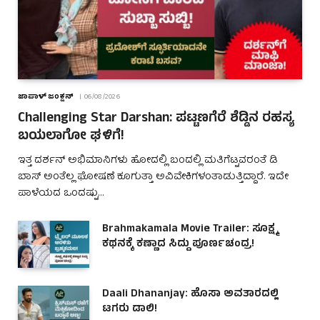
ಜಾಪಾಳ್ ಜಂಕ್ಷನ್
06/08/2026
Challenging Star Darshan: ಪಟ್ಟಣಗೆರೆ ಶೆಡ್ಡಿನ ರಹಸ್ಯ
ಬಯಲಾಗೋ ಘಳಿಗೆ!
ಇತ್ತ ದರ್ಶನ್ ಅಭಿಮಾನಿಗಳು ಹೋದಲ್ಲಿ ಬಂದಲ್ಲಿ ಮತಿಗೆಟ್ಟವರಂತೆ ಡಿ
ಬಾಸ್ ಅಂತೆಲ್ಲ ಘೋಷಣೆ ಕೂಗುತ್ತಾ ಅವಿವೇಕಿಗಳಂತಾಡುತ್ತಿದ್ದಾರೆ. ಇದೇ
ಪಾಳೆಯದ ಒಂದಷ್ಟು…
Brahmakamala Movie Trailer: ಸೂಕ್ಷ್ಮ
ಕಥನಕ್ಕೆ ಕಣ್ಣಾದ ಸಿದ್ದು ಪೂರ್ಣಚಂದ್ರ!
Daali Dhananjay: ಹೊಸಾ ಅವತಾರದಲ್ಲಿ
ಟಗರು ಡಾಲಿ!