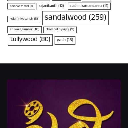
rajanikanth
(12)
rashmikamandanna
(11)
prashanthneel
(7)
sandalwood
(259)
rukminivasanth
(8)
shivarajkumar
(10)
thalapathyvijay
(9)
tollywood
(80)
yash
(18)