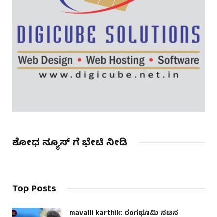
ಶೋಧ ನ್ಯೂಸ್ ಗೆ ಭೇಟಿ ನೀಡಿ
Top Posts
mavalli karthik: ರಂಗಭೂಮಿ ನಟನ