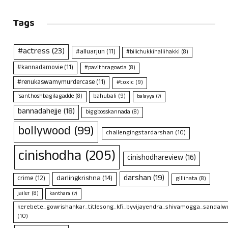
Tags
#actress
(23)
#alluarjun
(11)
#bilichukkihallihakki
(8)
#kannadamovie
(11)
#pavithragowda
(8)
#renukaswamymurdercase
(11)
#toxic
(9)
bahubali
(9)
'santhoshbagilagadde
(8)
balayya
(7)
bannadahejje
(18)
biggbosskannada
(8)
bollywood
(99)
challengingstardarshan
(10)
cinishodha
(205)
cinishodhareview
(16)
darshan
(19)
darlingkrishna
(14)
crime
(12)
gillinata
(8)
jailer
(8)
kanthara
(7)
kerebete_gowrishankar_titlesong_kfi_byvijayendra_shivamogga_sandalwo
(10)