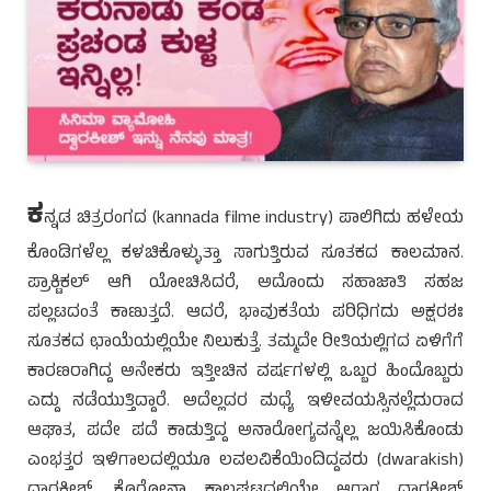
ಕ
ನ್ನಡ ಚಿತ್ರರಂಗದ (kannada filme industry) ಪಾಲಿಗಿದು ಹಳೇಯ
ಕೊಂಡಿಗಳೆಲ್ಲ ಕಳಚಿಕೊಳ್ಳುತ್ತಾ ಸಾಗುತ್ತಿರುವ ಸೂತಕದ ಕಾಲಮಾನ.
ಪ್ರಾಕ್ಟಿಕಲ್ ಆಗಿ ಯೋಚಿಸಿದರೆ, ಅದೊಂದು ಸಹಾಜಾತಿ ಸಹಜ
ಪಲ್ಲಟದಂತೆ ಕಾಣುತ್ತದೆ. ಆದರೆ, ಭಾವುಕತೆಯ ಪರಿಧಿಗದು ಅಕ್ಷರಶಃ
ಸೂತಕದ ಛಾಯೆಯಲ್ಲಿಯೇ ನಿಲುಕುತ್ತೆ. ತಮ್ಮದೇ ರೀತಿಯಲ್ಲಿಗದ ಏಳಿಗೆಗೆ
ಕಾರಣರಾಗಿದ್ದ ಅನೇಕರು ಇತ್ತೀಚಿನ ವರ್ಷಗಳಲ್ಲಿ ಒಬ್ಬರ ಹಿಂದೊಬ್ಬರು
ಎದ್ದು ನಡೆಯುತ್ತಿದ್ದಾರೆ. ಅದೆಲ್ಲದರ ಮಧ್ಯೆ ಇಳೀವಯಸ್ಸಿನಲ್ಲೆದುರಾದ
ಆಘಾತ, ಪದೇ ಪದೆ ಕಾಡುತ್ತಿದ್ದ ಅನಾರೋಗ್ಯವನ್ನೆಲ್ಲ ಜಯಿಸಿಕೊಂಡು
ಎಂಭತ್ತರ ಇಳಿಗಾಲದಲ್ಲಿಯೂ ಲವಲವಿಕೆಯಿಂದಿದ್ದವರು (dwarakish)
ದ್ವಾರಕೀಶ್. ಕೊರೋನಾ ಕಾಲಘಟ್ಟದಲ್ಲಿಯೇ ಆಗಾಗ ದ್ವಾರಕೀಶ್