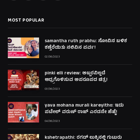
(Twitter)
MOST POPULAR
samantha ruth prabhu: ನೋವಿನ ಬಳಿಕ
ಕಣ್ತೆರೆಯಿತು ನಲಿವಿನ ಪರ್ವ!
02/06/2023
pinki elli review: ಅಬ್ಬರವಿಲ್ಲದೆ
ಆದ್ರ್ರಗೊಳಿಸುವ ಅಪರೂಪದ ಚಿತ್ರ!
03/06/2023
yava mohana murali kareyitho: ಇದು
ಪಟೇಲ್ ವರುಣ್ ರಾಜ್ ಎರಡನೇ ಹೆಜ್ಜೆ!
04/06/2023
kshetrapathi: ರಗಡ್ ಲುಕ್ಕಿನಲ್ಲಿ ಗುಟುರು