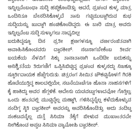
ಇನ್ನಿಲ್ಲವೆಂಬಂಥಾ ಸುದ್ದಿ ಹಬ್ಬಿಕೊಂಡಿತ್ತು. ಆದರೆ, ಪ್ರಚಂಡ ಕುಳ್ಳ ಮಾತ್ರ
ಒಂದಿನಿತೂ ಬೇಸರಿಸಿಕೊಳ್ಳದೆ ತಾನು ಗಟ್ಟಿಮುಟ್ಟಾಗಿರುವ ಶುಭ
ಸುದ್ದಿಯನ್ನು ಖುದ್ದಾಗಿ ಹಂಚಿಕೊಂಡಿದ್ದರು. ಈ ಬಾರಿ ಮಾತ್ರ ಅವರು
ಇನ್ನಿಲ್ಲವೆಂಬ ಸುದ್ದಿ ಸುಳ್ಳಾಗಲು ಸಾಧ್ಯವಿಲ್ಲ!
ಬದುಕಿದ್ದಷ್ಟೂ ದಿನ ಪ್ರತೀ ಕ್ಷಣಗಳನ್ನೂ ವರ್ಣರಂಜಿತವಾಗಿ
ಆವಾಹಿಸಿಕೊಂಡವರು ದ್ವಾರಕೀಶ್. ನಟನಾಗಬೇಕೆಂಬ ತೀರ್ವ
ಬಯಕೆಯ ಸೆಳವಿಗೆ ಸಿಕ್ಕು ತಾನಾತಾನಾಗಿ ಒಂದಿಡೀ ಬದುಕನ್ನು
ಅನಿಶ್ಚಿತತೆಯ ತಿರುಗಣಿಗೆ ಒಪ್ಪಿಸಿಬಿಟ್ಟಿದ್ದ ಪ್ರಚಂಡ ಕುಳ್ಳನದ್ದು ನಿಜಕ್ಕೂ
ಸ್ಫೂರ್ತಿದಾಯಕ ಹೆಜ್ಜೆಗುರುತು. ಚಿತ್ರರಂಗ ಸೀಮಿತ ಚೌಕಟ್ಟಿನೊಳಗೆ ಗಿರಕಿ
ಹೊಡೆಯುತ್ತಿದ್ದ ಕಾಲದಲ್ಲಿಯೇ, ನಟನೆಯಾಚೆಗೂ ಹೊಸಾ ಸಾಹಸಗಳಿಗೆ
ಕೈ ಹಾಕಿದ್ದು ಅವರ ಹೆಗ್ಗಳಿಕೆ. ಅದೇನು ಯಡವಟ್ಟುಗಳಾದವೋ ಗೊತ್ತಿಲ್ಲ;
ಒಂದು ಹಂತದಲ್ಲಿ ಮುಟ್ಟಿದ್ದೆಲ್ಲ ಮಣ್ಣಾಗಿ, ಗಳಿಸಿದ್ದನ್ನೆಲ್ಲ ಕಳೆದುಕೊಳ್ಳುವ
ಸಂದಿಗ್ಧ ಸ್ಥಿತಿ ದ್ವಾರಕೀಶ್ ಅವರನ್ನು ಆವರಿಸಿಕೊಂಡಿತ್ತು. ಅದು ತಂದಿಟ್ಟ
ಸಂಕಟವನ್ನೆಲ್ಲ ಮತ್ತೆ ಸಿನಿಮಾ ತೆಕ್ಕೆಗೆ ಬೀಳುವ ಮುಖಾಂತರವೇ
ನೀಗಿಕೊಂಡ ಅಪ್ಪಟ ಸಿನಿಮಾ ವ್ಯಾಮೋಹಿ ದ್ವಾರಕೀಶ್.