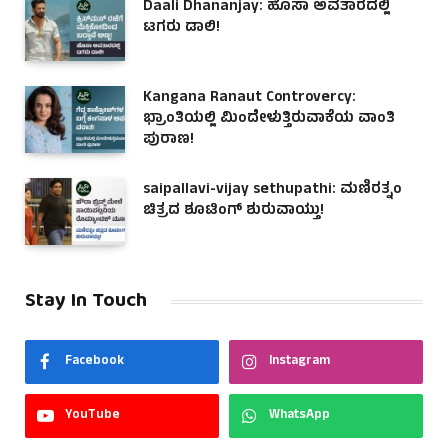
Daali Dhananjay: ಹೊಸಾ ಅವತಾರದಲ್ಲಿ
ಟಗರು ಡಾಲಿ!
Kangana Ranaut Controvercy:
ಭ್ರಾಂತಿಯಲ್ಲಿ ಮಿಂದೇಳುತ್ತಿರುವಾಕೆಯ ವಾಂತಿ
ಪುರಾಣ!
saipallavi-vijay sethupathi: ಮಣಿರತ್ನಂ
ಚಿತ್ರದ ಶೂಟಿಂಗ್ ಶುರುವಾಯ್ತು!
Stay In Touch
Facebook
Instagram
YouTube
WhatsApp