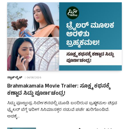
ಸ್ಪಾಟ್ ಲೈಟ್
04/08/2026
Brahmakamala Movie Trailer: ಸೂಕ್ಷ್ಮ ಕಥನಕ್ಕೆ
ಕಣ್ಣಾದ ಸಿದ್ದು ಪೂರ್ಣಚಂದ್ರ!
ಸಿದ್ದು ಪೂಣ್ಚಂದ್ರ ನಿರ್ದೇಶನದಲ್ಲಿ ಮೂಡಿ ಬಂದಿರುವ ಬ್ರಹ್ಮಕಮಲ ಚಿತ್ರದ
ಟ್ರೈಲರ್ ಬೆಗ್ಗೆ ಇದೀಗ ಸಿನಿಮಾಸಕ್ತರ ನಡುವೆ ಚರ್ಚೆ ಹುರಿಗೊಂಡಿದೆ.
ಅದಕ್ಕೆ…