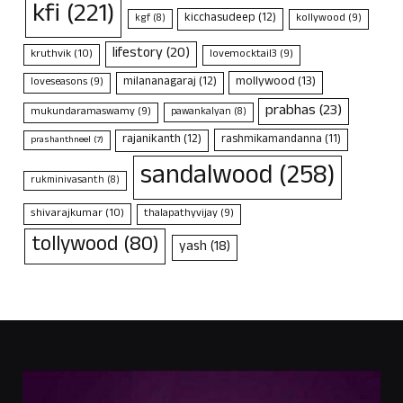
kfi
(221)
kicchasudeep
(12)
kollywood
(9)
kgf
(8)
lifestory
(20)
kruthvik
(10)
lovemocktail3
(9)
mollywood
(13)
milananagaraj
(12)
loveseasons
(9)
prabhas
(23)
mukundaramaswamy
(9)
pawankalyan
(8)
rajanikanth
(12)
rashmikamandanna
(11)
prashanthneel
(7)
sandalwood
(258)
rukminivasanth
(8)
shivarajkumar
(10)
thalapathyvijay
(9)
tollywood
(80)
yash
(18)