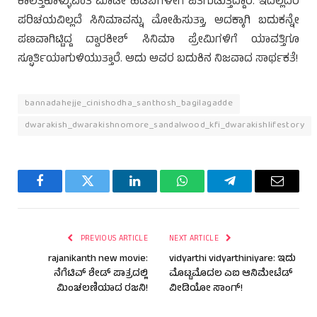
ಕಾಲೆತ್ತಿಕೊಳ್ಳುವಂತೆ ಮಾಡೀ ಹಡಬೆಗಳೀಗ ಪಿತಗುಡುತ್ತಿದ್ದಾರೆ. ಇದೆಲ್ಲದರ
ಪರಿಚಯವಿಲ್ಲದೆ ಸಿನಿಮಾವನ್ನು ಮೋಹಿಸುತ್ತಾ, ಅದಕ್ಕಾಗಿ ಬದುಕನ್ನೇ
ಪಣವಾಗಿಟ್ಟಿದ್ದ ದ್ವಾರಕೀಶ್ ಸಿನಿಮಾ ಪ್ರೇಮಿಗಳಿಗೆ ಯಾವತ್ತಿಗೂ
ಸ್ಫೂರ್ತಿಯಾಗುಳಿಯುತ್ತಾರೆ. ಅದು ಅವರ ಬದುಕಿನ ನಿಜವಾದ ಸಾರ್ಥಕತೆ!
bannadahejje_cinishodha_santhosh_bagilagadde
dwarakish_dwarakishnomore_sandalwood_kfi_dwarakishlifestory
Facebook
Twitter
LinkedIn
WhatsApp
Telegram
Email
PREVIOUS ARTICLE
NEXT ARTICLE
rajanikanth new movie:
vidyarthi vidyarthiniyare: ಇದು
ನೆಗೆಟಿವ್ ಶೇಡ್ ಪಾತ್ರದಲ್ಲಿ
ಮೊಟ್ಟಮೊದಲ ಎಐ ಆನಿಮೇಟೆಡ್
ಮಿಂಚಲಣಿಯಾದ ರಜನಿ!
ವೀಡಿಯೋ ಸಾಂಗ್!