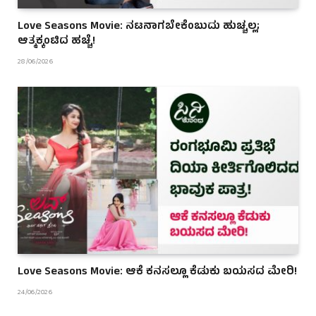
Love Seasons Movie: ನಟನಾಗಬೇಕೆಂಬುದು ಹುಚ್ಚಲ್ಲ;
ಆತ್ಮಕ್ಕಂಟಿದ ಹಚ್ಚೆ!
28/06/2026
Love Seasons Movie: ಆಕೆ ಕನಸಲ್ಲೂ ಕೆಡುಕು ಬಯಸದ ಮೇರಿ!
24/06/2026