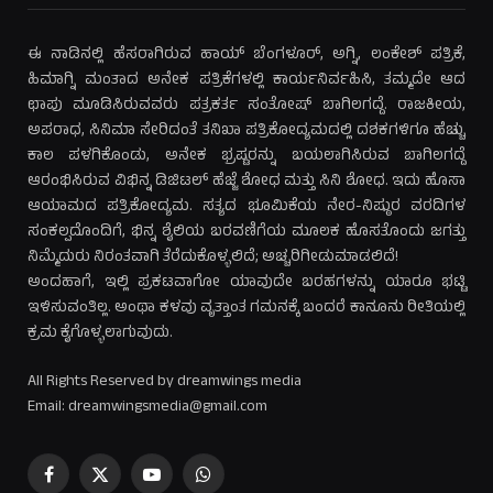
ಈ ನಾಡಿನಲ್ಲಿ ಹೆಸರಾಗಿರುವ ಹಾಯ್ ಬೆಂಗಳೂರ್, ಅಗ್ನಿ, ಲಂಕೇಶ್ ಪತ್ರಿಕೆ,
ಹಿಮಾಗ್ನಿ ಮಂತಾದ ಅನೇಕ ಪತ್ರಿಕೆಗಳಲ್ಲಿ ಕಾರ್ಯನಿರ್ವಹಿಸಿ, ತಮ್ಮದೇ ಆದ
ಛಾಪು ಮೂಡಿಸಿರುವವರು ಪತ್ರಕರ್ತ ಸಂತೋಷ್ ಬಾಗಿಲಗದ್ದೆ. ರಾಜಕೀಯ,
ಅಪರಾಧ, ಸಿನಿಮಾ ಸೇರಿದಂತೆ ತನಿಖಾ ಪತ್ರಿಕೋದ್ಯಮದಲ್ಲಿ ದಶಕಗಳಿಗೂ ಹೆಚ್ಚು
ಕಾಲ ಪಳಗಿಕೊಂಡು, ಅನೇಕ ಭ್ರಷ್ಟರನ್ನು ಬಯಲಾಗಿಸಿರುವ ಬಾಗಿಲಗದ್ದೆ
ಆರಂಭಿಸಿರುವ ವಿಭಿನ್ನ ಡಿಜಿಟಲ್ ಹೆಜ್ಜೆ ಶೋಧ ಮತ್ತು ಸಿನಿ ಶೋಧ. ಇದು ಹೊಸಾ
ಆಯಾಮದ ಪತ್ರಿಕೋದ್ಯಮ. ಸತ್ಯದ ಭೂಮಿಕೆಯ ನೇರ-ನಿಷ್ಠುರ ವರದಿಗಳ
ಸಂಕಲ್ಪದೊಂದಿಗೆ, ಭಿನ್ನ ಶೈಲಿಯ ಬರವಣಿಗೆಯ ಮೂಲಕ ಹೊಸತೊಂದು ಜಗತ್ತು
ನಿಮ್ಮೆದುರು ನಿರಂತವಾಗಿ ತೆರೆದುಕೊಳ್ಳಲಿದೆ; ಅಚ್ಚರಿಗೀಡುಮಾಡಲಿದೆ!
ಅಂದಹಾಗೆ, ಇಲ್ಲಿ ಪ್ರಕಟವಾಗೋ ಯಾವುದೇ ಬರಹಗಳನ್ನು ಯಾರೂ ಭಟ್ಟಿ
ಇಳಿಸುವಂತಿಲ್ಲ. ಅಂಥಾ ಕಳವು ವೃತ್ತಾಂತ ಗಮನಕ್ಕೆ ಬಂದರೆ ಕಾನೂನು ರೀತಿಯಲ್ಲಿ
ಕ್ರಮ ಕೈಗೊಳ್ಳಲಾಗುವುದು.
All Rights Reserved by dreamwings media
Email: dreamwingsmedia@gmail.com
Facebook
X
YouTube
WhatsApp