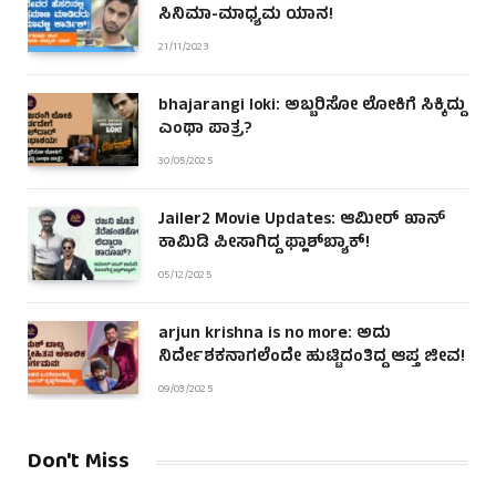
ಸಿನಿಮಾ-ಮಾಧ್ಯಮ ಯಾನ!
21/11/2023
bhajarangi loki: ಅಬ್ಬರಿಸೋ ಲೋಕಿಗೆ ಸಿಕ್ಕಿದ್ದು
ಎಂಥಾ ಪಾತ್ರ?
30/05/2025
Jailer2 Movie Updates: ಆಮೀರ್ ಖಾನ್
ಕಾಮಿಡಿ ಪೀಸಾಗಿದ್ದ ಫ್ಲಾಶ್‌ಬ್ಯಾಕ್!
05/12/2025
arjun krishna is no more: ಅದು
ನಿರ್ದೇಶಕನಾಗಲೆಂದೇ ಹುಟ್ಟಿದಂತಿದ್ದ ಆಪ್ತ ಜೀವ!
09/03/2025
Don't Miss