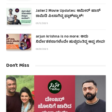
Jailer2 Movie Updates: ಆಮೀರ್ ಖಾನ್
ಕಾಮಿಡಿ ಪೀಸಾಗಿದ್ದ ಫ್ಲಾಶ್‌ಬ್ಯಾಕ್!
05/12/2025
arjun krishna is no more: ಅದು
ನಿರ್ದೇಶಕನಾಗಲೆಂದೇ ಹುಟ್ಟಿದಂತಿದ್ದ ಆಪ್ತ ಜೀವ!
09/03/2025
Don't Miss