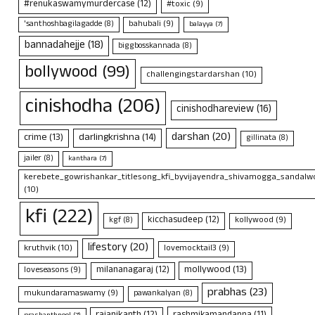
#renukaswamymurdercase
(12)
#toxic
(9)
bahubali
(9)
'santhoshbagilagadde
(8)
balayya
(7)
bannadahejje
(18)
biggbosskannada
(8)
bollywood
(99)
challengingstardarshan
(10)
cinishodha
(206)
cinishodhareview
(16)
darshan
(20)
crime
(13)
darlingkrishna
(14)
gillinata
(8)
jailer
(8)
kanthara
(7)
kerebete_gowrishankar_titlesong_kfi_byvijayendra_shivamogga_sandalwo
(10)
kfi
(222)
kicchasudeep
(12)
kollywood
(9)
kgf
(8)
lifestory
(20)
kruthvik
(10)
lovemocktail3
(9)
mollywood
(13)
milananagaraj
(12)
loveseasons
(9)
prabhas
(23)
mukundaramaswamy
(9)
pawankalyan
(8)