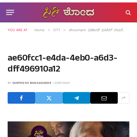
YOU ARE AT:
Home
OTT
dhoomam: ಫಹಾದ್ ಫಾಸಿಲ್ ನಟನೆಯ ಚಿತ್ರ ಬೆರಳ ಮೊನೆಯಲ್ಲಿ!
»
»
ae60fcc1-e4da-4eb0-a6d3-
dff496910a12
BY
SANTHOSH BAGILAGADDE
03/07/2023