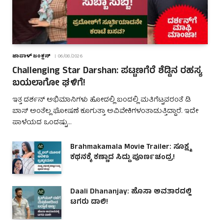
ಜಾಪಾಳ್ ಜಂಕ್ಷನ್
06/08/2026
Challenging Star Darshan: ಪಟ್ಟಣಗೆರೆ ಶೆಡ್ಡಿನ ರಹಸ್ಯ
ಬಯಲಾಗೋ ಘಳಿಗೆ!
ಇತ್ತ ದರ್ಶನ್ ಅಭಿಮಾನಿಗಳು ಹೋದಲ್ಲಿ ಬಂದಲ್ಲಿ ಮತಿಗೆಟ್ಟವರಂತೆ ಡಿ
ಬಾಸ್ ಅಂತೆಲ್ಲ ಘೋಷಣೆ ಕೂಗುತ್ತಾ ಅವಿವೇಕಿಗಳಂತಾಡುತ್ತಿದ್ದಾರೆ. ಇದೇ
ಪಾಳೆಯದ ಒಂದಷ್ಟು…
Brahmakamala Movie Trailer: ಸೂಕ್ಷ್ಮ
ಕಥನಕ್ಕೆ ಕಣ್ಣಾದ ಸಿದ್ದು ಪೂರ್ಣಚಂದ್ರ!
Daali Dhananjay: ಹೊಸಾ ಅವತಾರದಲ್ಲಿ
ಟಗರು ಡಾಲಿ!