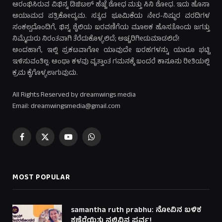
ಆರಂಭಿಸಿರುವ ವಿಭಿನ್ನ ಡಿಜಿಟಲ್ ಹೆಜ್ಜೆ ಶೋಧ ಮತ್ತು ಸಿನಿ ಶೋಧ. ಇದು ಹೊಸಾ
ಆಯಾಮದ ಪತ್ರಿಕೋದ್ಯಮ. ಸತ್ಯದ ಭೂಮಿಕೆಯ ನೇರ-ನಿಷ್ಠುರ ವರದಿಗಳ
ಸಂಕಲ್ಪದೊಂದಿಗೆ, ಭಿನ್ನ ಶೈಲಿಯ ಬರವಣಿಗೆಯ ಮೂಲಕ ಹೊಸತೊಂದು ಜಗತ್ತು
ನಿಮ್ಮೆದುರು ನಿರಂತವಾಗಿ ತೆರೆದುಕೊಳ್ಳಲಿದೆ; ಅಚ್ಚರಿಗೀಡುಮಾಡಲಿದೆ!
ಅಂದಹಾಗೆ, ಇಲ್ಲಿ ಪ್ರಕಟವಾಗೋ ಯಾವುದೇ ಬರಹಗಳನ್ನು ಯಾರೂ ಭಟ್ಟಿ
ಇಳಿಸುವಂತಿಲ್ಲ. ಅಂಥಾ ಕಳವು ವೃತ್ತಾಂತ ಗಮನಕ್ಕೆ ಬಂದರೆ ಕಾನೂನು ರೀತಿಯಲ್ಲಿ
ಕ್ರಮ ಕೈಗೊಳ್ಳಲಾಗುವುದು.
All Rights Reserved by dreamwings media
Email: dreamwingsmedia@gmail.com
Facebook
X
YouTube
WhatsApp
(Twitter)
MOST POPULAR
samantha ruth prabhu: ನೋವಿನ ಬಳಿಕ
ಕಣ್ತೆರೆಯಿತು ನಲಿವಿನ ಪರ್ವ!