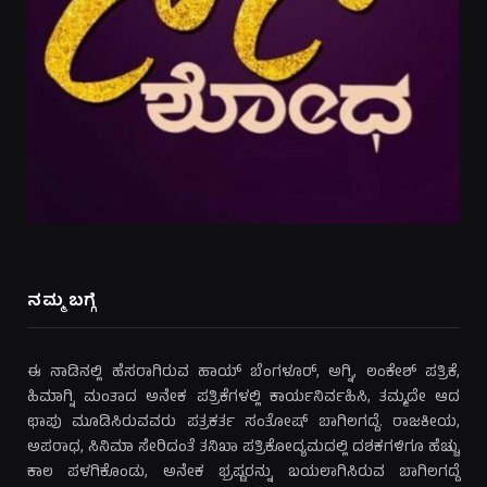
ನಮ್ಮ ಬಗ್ಗೆ
ಈ ನಾಡಿನಲ್ಲಿ ಹೆಸರಾಗಿರುವ ಹಾಯ್ ಬೆಂಗಳೂರ್, ಅಗ್ನಿ, ಲಂಕೇಶ್ ಪತ್ರಿಕೆ,
ಹಿಮಾಗ್ನಿ ಮಂತಾದ ಅನೇಕ ಪತ್ರಿಕೆಗಳಲ್ಲಿ ಕಾರ್ಯನಿರ್ವಹಿಸಿ, ತಮ್ಮದೇ ಆದ
ಛಾಪು ಮೂಡಿಸಿರುವವರು ಪತ್ರಕರ್ತ ಸಂತೋಷ್ ಬಾಗಿಲಗದ್ದೆ. ರಾಜಕೀಯ,
ಅಪರಾಧ, ಸಿನಿಮಾ ಸೇರಿದಂತೆ ತನಿಖಾ ಪತ್ರಿಕೋದ್ಯಮದಲ್ಲಿ ದಶಕಗಳಿಗೂ ಹೆಚ್ಚು
ಕಾಲ ಪಳಗಿಕೊಂಡು, ಅನೇಕ ಭ್ರಷ್ಟರನ್ನು ಬಯಲಾಗಿಸಿರುವ ಬಾಗಿಲಗದ್ದೆ