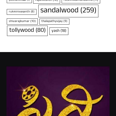
rajanikanth
(12)
rashmikamandanna
(11)
prashanthneel
(7)
sandalwood
(259)
rukminivasanth
(8)
shivarajkumar
(10)
thalapathyvijay
(9)
tollywood
(80)
yash
(18)