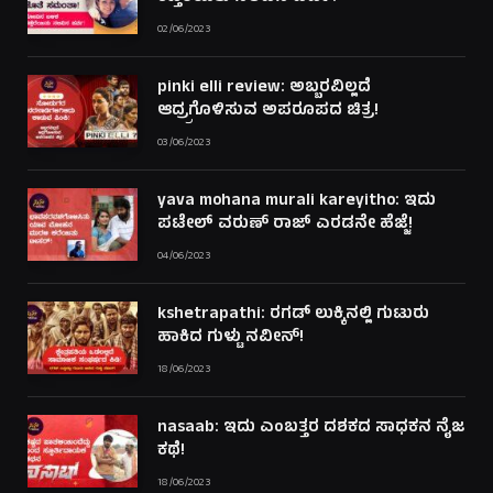
02/06/2023
pinki elli review: ಅಬ್ಬರವಿಲ್ಲದೆ
ಆದ್ರ್ರಗೊಳಿಸುವ ಅಪರೂಪದ ಚಿತ್ರ!
03/06/2023
yava mohana murali kareyitho: ಇದು
ಪಟೇಲ್ ವರುಣ್ ರಾಜ್ ಎರಡನೇ ಹೆಜ್ಜೆ!
04/06/2023
kshetrapathi: ರಗಡ್ ಲುಕ್ಕಿನಲ್ಲಿ ಗುಟುರು
ಹಾಕಿದ ಗುಳ್ಟು ನವೀನ್!
18/06/2023
nasaab: ಇದು ಎಂಬತ್ತರ ದಶಕದ ಸಾಧಕನ ನೈಜ
ಕಥೆ!
18/06/2023