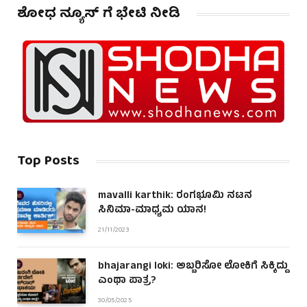
ಶೋಧ ನ್ಯೂಸ್ ಗೆ ಭೇಟಿ ನೀಡಿ
Top Posts
mavalli karthik: ರಂಗಭೂಮಿ ನಟನ
ಸಿನಿಮಾ-ಮಾಧ್ಯಮ ಯಾನ!
21/11/2023
bhajarangi loki: ಅಬ್ಬರಿಸೋ ಲೋಕಿಗೆ ಸಿಕ್ಕಿದ್ದು
ಎಂಥಾ ಪಾತ್ರ?
30/05/2025