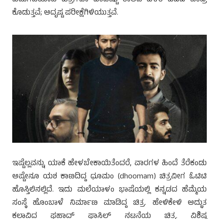
ಕೊಡುತ್ತವೆ; ಅದೃಷ್ಟ ಪರೀಕ್ಷೆಗಿಳಿಯುತ್ತವೆ.
ಇಷ್ಟೆಲ್ಲವನ್ನು ಯಾಕೆ ಹೇಳಬೇಕಾಯಿತೆಂದರೆ, ವಾರಗಳ ಹಿಂದೆ ತೆರೆಕಂಡು
ಅಷ್ಟೇನೂ ಯಶ ಕಾಣದಿದ್ದ ಧೂಮಂ (dhoomam) ಚಿತ್ರವೀಗ ಓಟಿಟಿ
ಹೊಸ್ತಿಲಿನಲ್ಲಿದೆ. ಇದು ಮಲೆಯಾಳಂ ಭಾಷೆಯಲ್ಲಿ ಕನ್ನಡದ ಹೆಮ್ಮೆಯ
ಸಂಸ್ಥೆ ಹೊಂಬಾಳೆ ನಿರ್ಮಾಣ ಮಾಡಿದ್ದ ಚಿತ್ರ. ಹೇಳಿಕೇಳಿ ಅದ್ಭುತ
ಕಲಾವಿದ ಫಹಾದ್ ಫಾಸಿಲ್ ನಟನೆಯ ಚಿತ್ರ. ವಿಶಿಷ್ಟ