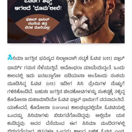
ಸಿ
ನಿಮಾ ಜಗತ್ತಿನ ಭವಿಷ್ಯದ ನಿಲ್ದಾಣವಾಗಿ ಸದ್ಯಕೆ ಓಟಿಟಿ (ott) ಪ್ಲಾಟ್
ಫಾರ್ಮ್ ಗಮನ ಸೆಳೆಯುತ್ತಿದೆ. ಅದೊಂಥರಾ ಮಾಯೆಯಿದ್ದಂತೆ. ಒಂದು
ಕಾಲದಲ್ಲಿ ಇದು ಬರಖತ್ತಾಗೋ ಐಡಿಯಾನಾ ಅಂತೊಂದು ಸಂಶಯ
ಮೂಡಿಸಿದ್ದ ಓಟಿಟಿ (ott) ಇದೀಗ ಸಿನಿ ಪ್ರೇಮಿಗಳ ಮೆಚ್ಚುಗೆ
ಗಳಿಸಿಕೊಂಡಿದೆ. ಬಹುಶಃ ಜಗತ್ತಿನ ಜೀವಕೋಟಿಗಳನ್ನು ಸಂಕಷ್ಟಕ್ಕೆ ತಳ್ಳಿದ್ದ
ಕೊರೋನಾ ಮಹಾಮಾರಿಯೇ ಓಟಿಟಿ ಫ್ಲಾಟ್ ಫಾರ್ಮಿಗೆ ವರವಾದಂತಿದೆ.
ಯಾಕೆಂದರೆ, ಕೊರೋನಾ (corona) ಕಾಲಘಟ್ಟದಲ್ಲಿಯೇ ಓಟಿಟಿಯಲ್ಲಿ
ಒಂದಷ್ಟು ಸಿನಿಮಾಗಳು ಬಿಡುಗಡೆಗೊಂಡಿದ್ದವು. ಅಲ್ಲಿಯೇ ಯಶ
ಕಂಡಿದ್ದವು. ಅದರ ದೆಸೆಯಿಂದ ಈಗ ಸಿನಿಮಾ ಮಂದಿರಗಳಲ್ಲಿ
ಬಿಡುಗಡೆಯಾದ ಚಿತ್ರಗಳೂ ಒಂದಷ್ಟು ಕಾಲದ ಬಳಿಕ ಓಟಿಟಿ ಎಂಟ್ರಿ