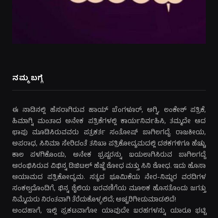
ನಮ್ಮ ಬಗ್ಗೆ
ಈ ನಾಡಿನಲ್ಲಿ ಹೆಸರಾಗಿರುವ ಹಾಯ್ ಬೆಂಗಳೂರ್, ಅಗ್ನಿ, ಲಂಕೇಶ್ ಪತ್ರಿಕೆ,
ಹಿಮಾಗ್ನಿ ಮಂತಾದ ಅನೇಕ ಪತ್ರಿಕೆಗಳಲ್ಲಿ ಕಾರ್ಯನಿರ್ವಹಿಸಿ, ತಮ್ಮದೇ ಆದ
ಛಾಪು ಮೂಡಿಸಿರುವವರು ಪತ್ರಕರ್ತ ಸಂತೋಷ್ ಬಾಗಿಲಗದ್ದೆ. ರಾಜಕೀಯ,
ಅಪರಾಧ, ಸಿನಿಮಾ ಸೇರಿದಂತೆ ತನಿಖಾ ಪತ್ರಿಕೋದ್ಯಮದಲ್ಲಿ ದಶಕಗಳಿಗೂ ಹೆಚ್ಚು
ಕಾಲ ಪಳಗಿಕೊಂಡು, ಅನೇಕ ಭ್ರಷ್ಟರನ್ನು ಬಯಲಾಗಿಸಿರುವ ಬಾಗಿಲಗದ್ದೆ
ಆರಂಭಿಸಿರುವ ವಿಭಿನ್ನ ಡಿಜಿಟಲ್ ಹೆಜ್ಜೆ ಶೋಧ ಮತ್ತು ಸಿನಿ ಶೋಧ. ಇದು ಹೊಸಾ
ಆಯಾಮದ ಪತ್ರಿಕೋದ್ಯಮ. ಸತ್ಯದ ಭೂಮಿಕೆಯ ನೇರ-ನಿಷ್ಠುರ ವರದಿಗಳ
ಸಂಕಲ್ಪದೊಂದಿಗೆ, ಭಿನ್ನ ಶೈಲಿಯ ಬರವಣಿಗೆಯ ಮೂಲಕ ಹೊಸತೊಂದು ಜಗತ್ತು
ನಿಮ್ಮೆದುರು ನಿರಂತವಾಗಿ ತೆರೆದುಕೊಳ್ಳಲಿದೆ; ಅಚ್ಚರಿಗೀಡುಮಾಡಲಿದೆ!
ಅಂದಹಾಗೆ, ಇಲ್ಲಿ ಪ್ರಕಟವಾಗೋ ಯಾವುದೇ ಬರಹಗಳನ್ನು ಯಾರೂ ಭಟ್ಟಿ