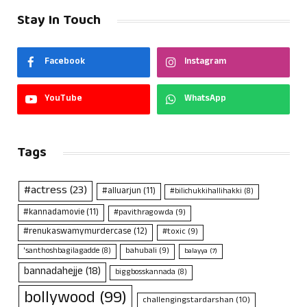
Stay In Touch
Facebook
Instagram
YouTube
WhatsApp
Tags
#actress
(23)
#alluarjun
(11)
#bilichukkihallihakki
(8)
#kannadamovie
(11)
#pavithragowda
(9)
#renukaswamymurdercase
(12)
#toxic
(9)
bahubali
(9)
'santhoshbagilagadde
(8)
balayya
(7)
bannadahejje
(18)
biggbosskannada
(8)
bollywood
(99)
challengingstardarshan
(10)