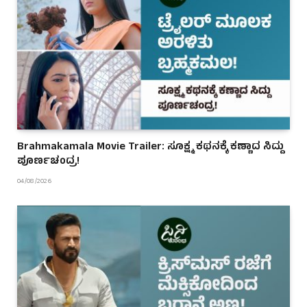
Brahmakamala Movie Trailer: ಸೂಕ್ಷ್ಮ ಕಥನಕ್ಕೆ ಕಣ್ಣಾದ ಸಿದ್ದು
ಪೂರ್ಣಚಂದ್ರ!
04/08/2026