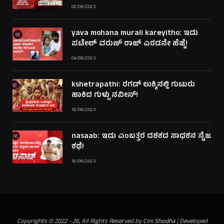
03/06/2023
yava mohana murali kareyitho: ಇದು
ಪಟೇಲ್ ವರುಣ್ ರಾಜ್ ಎರಡನೇ ಹೆಜ್ಜೆ!
04/06/2023
kshetrapathi: ರಗಡ್ ಲುಕ್ಕಿನಲ್ಲಿ ಗುಟುರು
ಹಾಕಿದ ಗುಳ್ಟು ನವೀನ್!
18/06/2023
nasaab: ಇದು ಎಂಬತ್ತರ ದಶಕದ ಸಾಧಕನ ನೈಜ
ಕಥೆ!
18/06/2023
Copyrights © 2022 - 26, All Rights Reserved by
Cini Shodha
| Developed