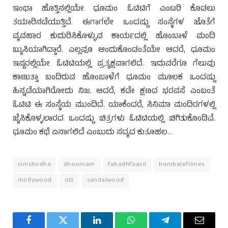
ಇಂಥಾ ಹೊತ್ತಿನಲ್ಲಿಯೇ ಧೂಮಂ ಓಟಿಟಿಗೆ ಎಂಟರಿ ಕೊಡಲು
ತಯಾರಿನಡೆಯುತ್ತಿದೆ. ಈಗಾಗಲೇ ಒಂದಷ್ಟು ಸಂಸ್ಥೆಗಳ ಜೊತೆಗೆ
ವ್ಯವಹಾರ ಕುದುರಿಸಿಕೊಳ್ಳುವ ಕಾರ್ಯದಲ್ಲಿ ಹೊಂಬಾಳೆ ಮಂದಿ
ಬ್ಯುಸಿಯಾಗಿದ್ದಾರೆ. ಎಲ್ಲವೂ ಅಂದುಕೊಂಡಂತೆಯೇ ಆದರೆ, ಧೂಮಂ
ಇಷ್ಟರಲ್ಲಿಯೇ ಓಟಿಟಿಯಲ್ಲಿ ಪ್ರತ್ಯಕ್ಷವಾಗಲಿದೆ. ಇದುವರೆಗೂ ಗೆಲುವು
ಕಾಣುತ್ತಾ ಬಂದಿರುವ ಹೊಂಬಾಳೆಗೆ ಧೂಮಂ ಮೂಲಕ ಒಂದಷ್ಟು
ಹಿನ್ನಡೆಯಾಗಿರೋದು ನಿಜ. ಆದರೆ, ಕಡೇ ಕ್ಷಣದ ಭರವಸೆ ಎಂಬಂತೆ
ಓಟಿಟಿ ಈ ಸಂಸ್ಥೆಯ ಮುಂದಿದೆ. ಯಾಕೆಂದರೆ, ಸಿನಿಮಾ ಮಂದಿರಗಳಲ್ಲಿ
ಜೈಸಿಕೊಳ್ಳಲಾರದ ಒಂದಷ್ಟು ಚಿತ್ರಗಳು ಓಟಿಟಿಯಲ್ಲಿ ಚಿಗಿತುಕೊಂಡಿವೆ.
ಧೂಮಂ ಕಥೆ ಏನಾಗಲಿದೆ ಎಂಬುದು ಸದ್ಯದ ಕುತೂಹಲ…
cinishodha
dhoomam
fahadhfaasil
hombalefilmes
mollywood
ott
sandalwood
Facebook
Twitter
LinkedIn
WhatsApp
Telegram
Email