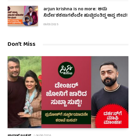
arjun krishna is no more: ಅದು
ನಿರ್ದೇಶಕನಾಗಲೆಂದೇ ಹುಟ್ಟಿದಂತಿದ್ದ ಆಪ್ತ ಜೀವ!
09/03/2025
Don't Miss
ಜಾಪಾಳ್ ಜಂಕ್ಷನ್
06/08/2026