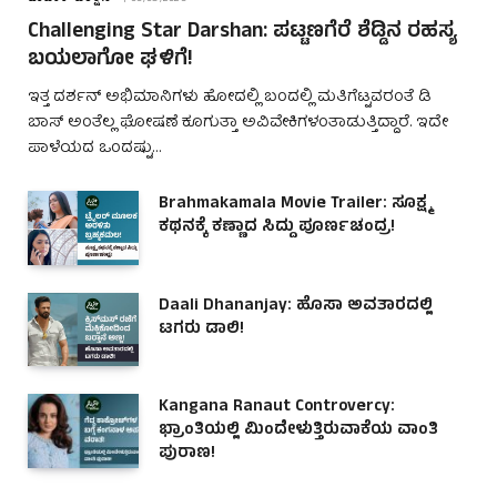
Challenging Star Darshan: ಪಟ್ಟಣಗೆರೆ ಶೆಡ್ಡಿನ ರಹಸ್ಯ
ಬಯಲಾಗೋ ಘಳಿಗೆ!
ಇತ್ತ ದರ್ಶನ್ ಅಭಿಮಾನಿಗಳು ಹೋದಲ್ಲಿ ಬಂದಲ್ಲಿ ಮತಿಗೆಟ್ಟವರಂತೆ ಡಿ
ಬಾಸ್ ಅಂತೆಲ್ಲ ಘೋಷಣೆ ಕೂಗುತ್ತಾ ಅವಿವೇಕಿಗಳಂತಾಡುತ್ತಿದ್ದಾರೆ. ಇದೇ
ಪಾಳೆಯದ ಒಂದಷ್ಟು…
Brahmakamala Movie Trailer: ಸೂಕ್ಷ್ಮ
ಕಥನಕ್ಕೆ ಕಣ್ಣಾದ ಸಿದ್ದು ಪೂರ್ಣಚಂದ್ರ!
Daali Dhananjay: ಹೊಸಾ ಅವತಾರದಲ್ಲಿ
ಟಗರು ಡಾಲಿ!
Kangana Ranaut Controvercy:
ಭ್ರಾಂತಿಯಲ್ಲಿ ಮಿಂದೇಳುತ್ತಿರುವಾಕೆಯ ವಾಂತಿ
ಪುರಾಣ!