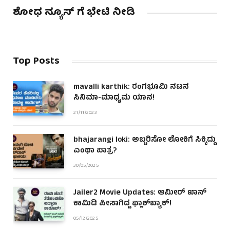
ಶೋಧ ನ್ಯೂಸ್ ಗೆ ಭೇಟಿ ನೀಡಿ
Top Posts
mavalli karthik: ರಂಗಭೂಮಿ ನಟನ
ಸಿನಿಮಾ-ಮಾಧ್ಯಮ ಯಾನ!
21/11/2023
bhajarangi loki: ಅಬ್ಬರಿಸೋ ಲೋಕಿಗೆ ಸಿಕ್ಕಿದ್ದು
ಎಂಥಾ ಪಾತ್ರ?
30/05/2025
Jailer2 Movie Updates: ಆಮೀರ್ ಖಾನ್
ಕಾಮಿಡಿ ಪೀಸಾಗಿದ್ದ ಫ್ಲಾಶ್‌ಬ್ಯಾಕ್!
05/12/2025