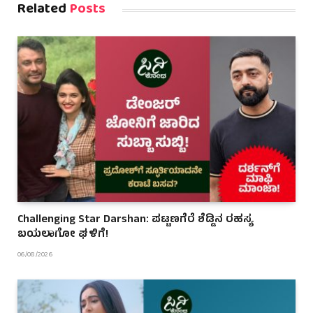
Related
Posts
Challenging Star Darshan: ಪಟ್ಟಣಗೆರೆ ಶೆಡ್ಡಿನ ರಹಸ್ಯ
ಬಯಲಾಗೋ ಘಳಿಗೆ!
06/08/2026