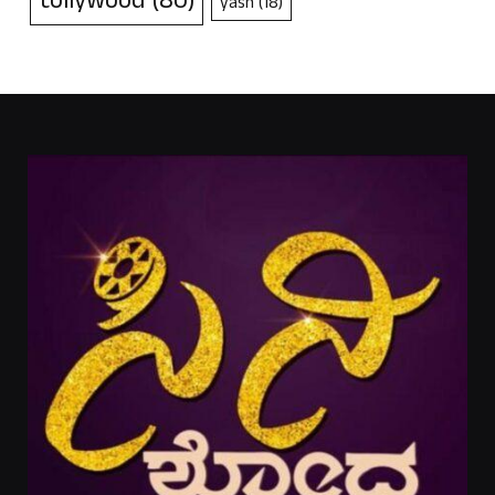
tollywood
(80)
yash
(18)