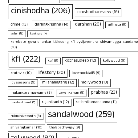
cinishodha
(206)
cinishodhareview
(16)
darshan
(20)
crime
(13)
darlingkrishna
(14)
gillinata
(8)
jailer
(8)
kanthara
(7)
kerebete_gowrishankar_titlesong_kfi_byvijayendra_shivamogga_sandalwo
(10)
kfi
(222)
kicchasudeep
(12)
kollywood
(9)
kgf
(8)
lifestory
(20)
kruthvik
(10)
lovemocktail3
(9)
mollywood
(13)
milananagaraj
(12)
loveseasons
(9)
prabhas
(23)
mukundaramaswamy
(9)
pawankalyan
(8)
rajanikanth
(12)
rashmikamandanna
(11)
prashanthneel
(7)
sandalwood
(259)
rukminivasanth
(8)
shivarajkumar
(10)
thalapathyvijay
(9)