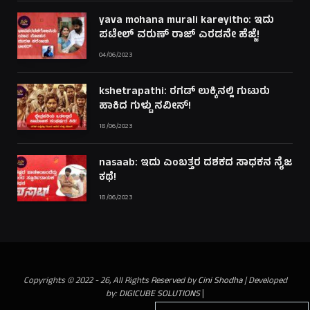
yava mohana murali kareyitho: ಇದು
ಪಟೇಲ್ ವರುಣ್ ರಾಜ್ ಎರಡನೇ ಹೆಜ್ಜೆ!
04/06/2023
kshetrapathi: ರಗಡ್ ಲುಕ್ಕಿನಲ್ಲಿ ಗುಟುರು
ಹಾಕಿದ ಗುಳ್ಟು ನವೀನ್!
18/06/2023
nasaab: ಇದು ಎಂಬತ್ತರ ದಶಕದ ಸಾಧಕನ ನೈಜ
ಕಥೆ!
18/06/2023
Copyrights © 2022 - 26, All Rights Reserved by
Cini Shodha
| Developed
by:
DIGICUBE SOLUTIONS
|