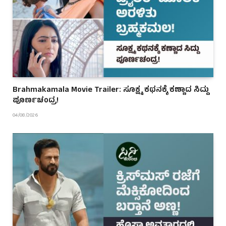
Brahmakamala Movie Trailer: ಸೂಕ್ಷ್ಮ ಕಥನಕ್ಕೆ ಕಣ್ಣಾದ ಸಿದ್ದು
ಪೂರ್ಣಚಂದ್ರ!
04/08/2026