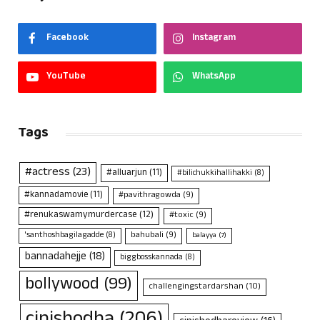
Facebook
Instagram
YouTube
WhatsApp
Tags
#actress
(23)
#alluarjun
(11)
#bilichukkihallihakki
(8)
#kannadamovie
(11)
#pavithragowda
(9)
#renukaswamymurdercase
(12)
#toxic
(9)
bahubali
(9)
'santhoshbagilagadde
(8)
balayya
(7)
bannadahejje
(18)
biggbosskannada
(8)
bollywood
(99)
challengingstardarshan
(10)