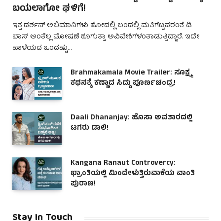
ಬಯಲಾಗೋ ಘಳಿಗೆ!
ಇತ್ತ ದರ್ಶನ್ ಅಭಿಮಾನಿಗಳು ಹೋದಲ್ಲಿ ಬಂದಲ್ಲಿ ಮತಿಗೆಟ್ಟವರಂತೆ ಡಿ
ಬಾಸ್ ಅಂತೆಲ್ಲ ಘೋಷಣೆ ಕೂಗುತ್ತಾ ಅವಿವೇಕಿಗಳಂತಾಡುತ್ತಿದ್ದಾರೆ. ಇದೇ
ಪಾಳೆಯದ ಒಂದಷ್ಟು…
Brahmakamala Movie Trailer: ಸೂಕ್ಷ್ಮ
ಕಥನಕ್ಕೆ ಕಣ್ಣಾದ ಸಿದ್ದು ಪೂರ್ಣಚಂದ್ರ!
Daali Dhananjay: ಹೊಸಾ ಅವತಾರದಲ್ಲಿ
ಟಗರು ಡಾಲಿ!
Kangana Ranaut Controvercy:
ಭ್ರಾಂತಿಯಲ್ಲಿ ಮಿಂದೇಳುತ್ತಿರುವಾಕೆಯ ವಾಂತಿ
ಪುರಾಣ!
Stay In Touch