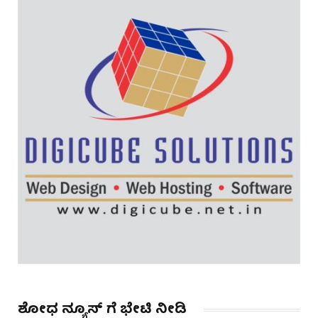
ಶೋಧ ನ್ಯೂಸ್ ಗೆ ಭೇಟಿ ನೀಡಿ