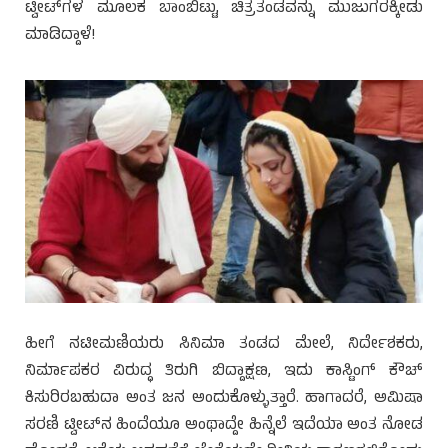
ಟ್ವೀಟ್‍ಗಳ ಮೂಲಕ ಬಾಂಬಿಟ್ಟು, ಚಿತ್ರತಂಡವನ್ನು ಮುಜುಗರಕ್ಕೀಡು
ಮಾಡಿದ್ದಾಳೆ!
ಹೀಗೆ ನಟೀಮಣಿಯರು ಸಿನಿಮಾ ತಂಡದ ಮೇಲೆ, ನಿರ್ದೇಶಕರು,
ನಿರ್ಮಾಪಕರ ವಿರುದ್ಧ ತಿರುಗಿ ಬಿದ್ದಾಕ್ಷಣ, ಇದು ಕಾಸ್ಟಿಂಗ್ ಕೌಚ್
ಕಿಸುರಿರಬಹುದಾ ಅಂತ ಜನ ಅಂದುಕೊಳ್ಳುತ್ತಾರೆ. ಹಾಗಾದರೆ, ಅಮಿಷಾ
ಸರಣಿ ಟ್ವೀಟ್‍ನ ಹಿಂದೆಯೂ ಅಂಥಾದ್ದೇ ಹಿನ್ನೆಲೆ ಇದೆಯಾ ಅಂತ ನೋಡ