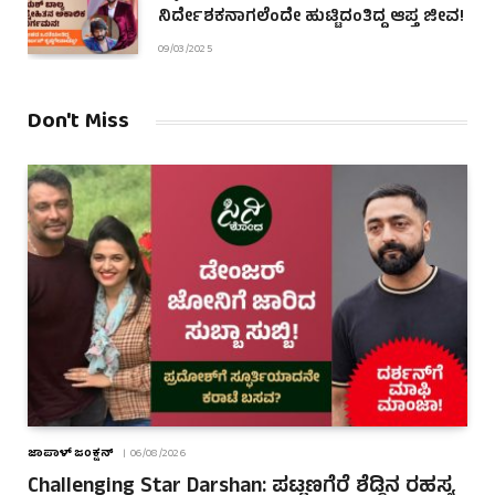
ನಿರ್ದೇಶಕನಾಗಲೆಂದೇ ಹುಟ್ಟಿದಂತಿದ್ದ ಆಪ್ತ ಜೀವ!
09/03/2025
Don't Miss
ಜಾಪಾಳ್ ಜಂಕ್ಷನ್
06/08/2026
Challenging Star Darshan: ಪಟ್ಟಣಗೆರೆ ಶೆಡ್ಡಿನ ರಹಸ್ಯ