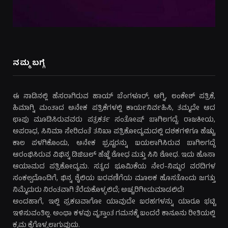
ನಮ್ಮ ಬಗ್ಗೆ
ಈ ನಾಡಿನಲ್ಲಿ ಹೆಸರಾಗಿರುವ ಹಾಯ್ ಬೆಂಗಳೂರ್, ಅಗ್ನಿ, ಲಂಕೇಶ್ ಪತ್ರಿಕೆ,
ಹಿಮಾಗ್ನಿ ಮಂತಾದ ಅನೇಕ ಪತ್ರಿಕೆಗಳಲ್ಲಿ ಕಾರ್ಯನಿರ್ವಹಿಸಿ, ತಮ್ಮದೇ ಆದ
ಛಾಪು ಮೂಡಿಸಿರುವವರು ಪತ್ರಕರ್ತ ಸಂತೋಷ್ ಬಾಗಿಲಗದ್ದೆ. ರಾಜಕೀಯ,
ಅಪರಾಧ, ಸಿನಿಮಾ ಸೇರಿದಂತೆ ತನಿಖಾ ಪತ್ರಿಕೋದ್ಯಮದಲ್ಲಿ ದಶಕಗಳಿಗೂ ಹೆಚ್ಚು
ಕಾಲ ಪಳಗಿಕೊಂಡು, ಅನೇಕ ಭ್ರಷ್ಟರನ್ನು ಬಯಲಾಗಿಸಿರುವ ಬಾಗಿಲಗದ್ದೆ
ಆರಂಭಿಸಿರುವ ವಿಭಿನ್ನ ಡಿಜಿಟಲ್ ಹೆಜ್ಜೆ ಶೋಧ ಮತ್ತು ಸಿನಿ ಶೋಧ. ಇದು ಹೊಸಾ
ಆಯಾಮದ ಪತ್ರಿಕೋದ್ಯಮ. ಸತ್ಯದ ಭೂಮಿಕೆಯ ನೇರ-ನಿಷ್ಠುರ ವರದಿಗಳ
ಸಂಕಲ್ಪದೊಂದಿಗೆ, ಭಿನ್ನ ಶೈಲಿಯ ಬರವಣಿಗೆಯ ಮೂಲಕ ಹೊಸತೊಂದು ಜಗತ್ತು
ನಿಮ್ಮೆದುರು ನಿರಂತವಾಗಿ ತೆರೆದುಕೊಳ್ಳಲಿದೆ; ಅಚ್ಚರಿಗೀಡುಮಾಡಲಿದೆ!
ಅಂದಹಾಗೆ, ಇಲ್ಲಿ ಪ್ರಕಟವಾಗೋ ಯಾವುದೇ ಬರಹಗಳನ್ನು ಯಾರೂ ಭಟ್ಟಿ
ಇಳಿಸುವಂತಿಲ್ಲ. ಅಂಥಾ ಕಳವು ವೃತ್ತಾಂತ ಗಮನಕ್ಕೆ ಬಂದರೆ ಕಾನೂನು ರೀತಿಯಲ್ಲಿ
ಕ್ರಮ ಕೈಗೊಳ್ಳಲಾಗುವುದು.