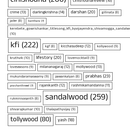
cinishodha
(206)
cinishodhareview
(16)
darshan
(20)
crime
(13)
darlingkrishna
(14)
gillinata
(8)
jailer
(8)
kanthara
(7)
kerebete_gowrishankar_titlesong_kfi_byvijayendra_shivamogga_sandalwo
(10)
kfi
(222)
kicchasudeep
(12)
kollywood
(9)
kgf
(8)
lifestory
(20)
kruthvik
(10)
lovemocktail3
(9)
mollywood
(13)
milananagaraj
(12)
loveseasons
(9)
prabhas
(23)
mukundaramaswamy
(9)
pawankalyan
(8)
rajanikanth
(12)
rashmikamandanna
(11)
prashanthneel
(7)
sandalwood
(259)
rukminivasanth
(8)
shivarajkumar
(10)
thalapathyvijay
(9)
tollywood
(80)
yash
(18)