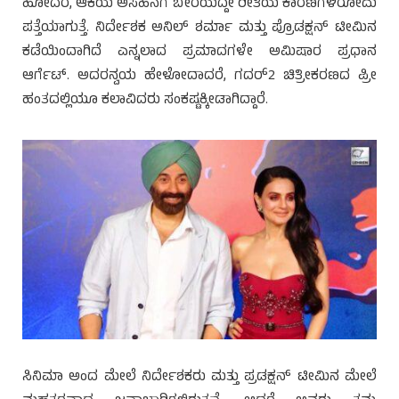
ಹೋದರೆ, ಆಕೆಯ ಅಸಹನೆಗೆ ಬೇರೆಯದ್ದೇ ರೀತಿಯ ಕಾರಣಗಳಿರೋದು
ಪತ್ತೆಯಾಗುತ್ತೆ. ನಿರ್ದೇಶಕ ಅನಿಲ್ ಶರ್ಮಾ ಮತ್ತು ಪ್ರೊಡಕ್ಷನ್ ಟೀಮಿನ
ಕಡೆಯಿಂದಾಗಿದೆ ಎನ್ನಲಾದ ಪ್ರಮಾದಗಳೇ ಅಮಿಷಾರ ಪ್ರಧಾನ
ಆರ್ಗೆಟ್. ಅದರನ್ವಯ ಹೇಳೋದಾದರೆ, ಗದರ್2 ಚಿತ್ರೀಕರಣದ ಪ್ರೀ
ಹಂತದಲ್ಲಿಯೂ ಕಲಾವಿದರು ಸಂಕಷ್ಟಕ್ಕೀಡಾಗಿದ್ದಾರೆ.
ಸಿನಿಮಾ ಅಂದ ಮೇಲೆ ನಿರ್ದೇಶಕರು ಮತ್ತು ಪ್ರಡಕ್ಷನ್ ಟೀಮಿನ ಮೇಲೆ