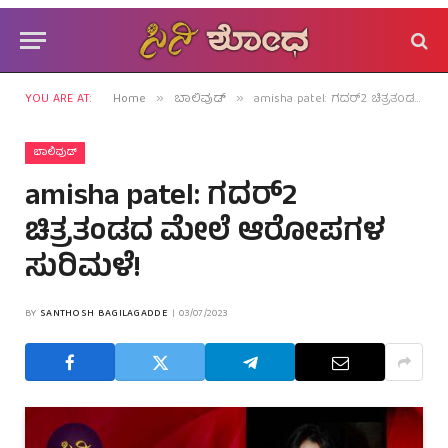
YOU ARE AT:
Home
ಬಾಲಿವುಡ್
amisha patel: ಗದರ್2 ಚಿತ್ರತಂಡದ ಮೇಲೆ ಆರೋಪಗಳ ಸುರಿಮಳೆ!
»
»
ಬಾಲಿವುಡ್
amisha patel: ಗದರ್2
ಚಿತ್ರತಂಡದ ಮೇಲೆ ಆರೋಪಗಳ
ಸುರಿಮಳೆ!
BY
SANTHOSH BAGILAGADDE
03/07/2023