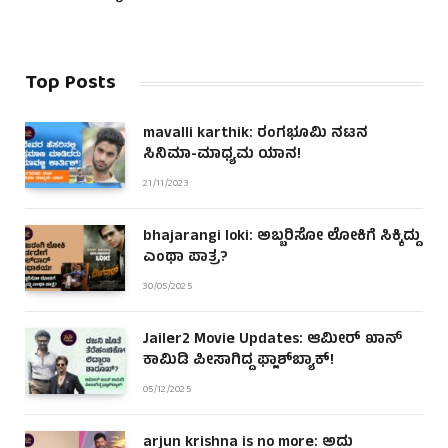
Top Posts
mavalli karthik: ರಂಗಭೂಮಿ ನಟನ
ಸಿನಿಮಾ-ಮಾಧ್ಯಮ ಯಾನ!
21/11/2023
bhajarangi loki: ಅಬ್ಬರಿಸೋ ಲೋಕಿಗೆ ಸಿಕ್ಕಿದ್ದು
ಎಂಥಾ ಪಾತ್ರ?
30/05/2025
Jailer2 Movie Updates: ಆಮೀರ್ ಖಾನ್
ಕಾಮಿಡಿ ಪೀಸಾಗಿದ್ದ ಫ್ಲಾಶ್‌ಬ್ಯಾಕ್!
05/12/2025
arjun krishna is no more: ಅದು