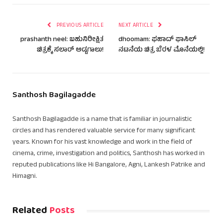
PREVIOUS ARTICLE
NEXT ARTICLE
prashanth neel: ಬಹುನಿರೀಕ್ಷಿತ
dhoomam: ಫಹಾದ್ ಫಾಸಿಲ್
ಚಿತ್ರಕ್ಕೆ ಸಲಾರ್ ಅಡ್ಡಗಾಲು!
ನಟನೆಯ ಚಿತ್ರ ಬೆರಳ ಮೊನೆಯಲ್ಲಿ!
Santhosh Bagilagadde
Santhosh Bagilagadde is a name that is familiar in journalistic
circles and has rendered valuable service for many significant
years. Known for his vast knowledge and work in the field of
cinema, crime, investigation and politics, Santhosh has worked in
reputed publications like Hi Bangalore, Agni, Lankesh Patrike and
Himagni.
Related
Posts