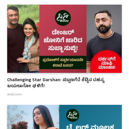
Challenging Star Darshan: ಪಟ್ಟಣಗೆರೆ ಶೆಡ್ಡಿನ ರಹಸ್ಯ
ಬಯಲಾಗೋ ಘಳಿಗೆ!
06/08/2026