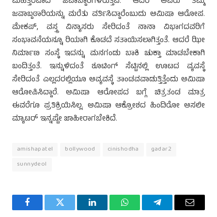
ಮಹತ್ತರವಾದ ಜವಾಬ್ದಾರಿಗಳಿರುತ್ತವೆ. ಆದರೆ ಅವರು ತಮ್ಮ
ಜವಾಬ್ದಠಾರಿಯನ್ನು ಮರೆತು ವರ್ತಿಸಿದ್ದಾರೆಂಬುದು ಅಮಿಷಾ ಆರೋಪ.
ಮೇಕಪ್, ವಸ್ತ್ರ ವಿನ್ಯಾಸರು ಸೇರಿದಂತೆ ನಾನಾ ವಿಭಾಗದವರಿಗೆ
ಸಂಭಾವನೆಯನ್ನೂ ರಿಯಾಗಿ ಕೊಡದೆ ಸತಾಯಿಸಲಾಗಿತ್ತಂತೆ. ಆದರೆ ಝೀ
ನಿರ್ಮಾಣ ಸಂಸ್ಥೆ ಇದನ್ನು ಮನಗಂಡು ಬಾಕಿ ಚುಕ್ತಾ ಮಾಡಬೇಕಾಗಿ
ಬಂದಿತ್ತಂತೆ. ಇನ್ನುಳಿದಂತೆ ಶೂಟಿಂಗ್ ಸೆಟ್ಟಿನಲ್ಲಿ ಊಟದ ವ್ಯವಸ್ಥೆ
ಸೇರಿದಂತೆ ಎಲ್ಲದರಲ್ಲಿಯೂ ಅವ್ಯವಸ್ಥೆ ತಾಂಡವವಾಡುತ್ತಿತ್ತೆಂದು ಅಮಿಷಾ
ಆರೋಪಿಸಿದ್ದಾರೆ. ಅಮಿಷಾ ಆರೋಪದ ಬಗ್ಗೆ ಚಿತ್ರತಂಡ ಮಾತ್ರ
ಈವರೆಗೂ ಪ್ರತಿಕ್ರಿಯಿಸಿಲ್ಲ. ಅಮಿಷಾ ಆಕ್ರೋಶದ ಹಿಂದಿರೋ ಅಸಲೀ
ಮ್ಯಾಟರ್ ಇನ್ನಷ್ಟೇ ಜಾಹೀರಾಗಬೇಕಿದೆ.
amishapatel
bollywood
cinishodha
gadar2
sunnydeol
Facebook
Twitter
LinkedIn
WhatsApp
Telegram
Email