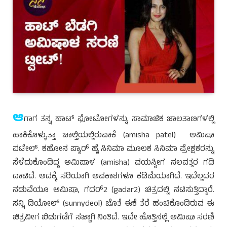
ಆ
ಗಾಗ ತನ್ನ ಹಾಟ್ ಫೋಟೋಗಳನ್ನು ಸಾಮಾಜಿಕ ಜಾಲತಾಣಗಳಲ್ಲಿ
ಹಾಕಿಕೊಳ್ಳುತ್ತಾ ಚಾಲ್ತಿಯಲ್ಲಿರುವಾಕೆ (amisha patel) ಅಮಿಷಾ
ಪಟೇಲ್. ಕಹೋನ ಪ್ಯಾರ್ ಹೈ ಸಿನಿಮಾ ಮೂಲಕ ಸಿನಿಮಾ ಪ್ರೇಕ್ಷಕರನ್ನು
ಸೆಳೆದುಕೊಂಡಿದ್ದ ಅಮಿಷಾಳ (amisha) ವಯಸ್ಸೀಗ ನಲವತ್ತರ ಗಡಿ
ದಾಟಿದೆ. ಅದಕ್ಕೆ ಸರಿಯಾಗಿ ಅವಕಾಶಗಳೂ ಕಡಿಮೆಯಾಗಿದೆ. ಇದೆಲ್ಲದರ
ನಡುವೆಯೂ ಅಮಿಷಾ, ಗದರ್2 (gadar2) ಚಿತ್ರದಲ್ಲಿ ನಟಿಸುತ್ತಿದ್ದಾರೆ.
ಸನ್ನಿ ಡಿಯೋಲ್ (sunnydeol) ಜೊತೆ ಈಕೆ ತೆರೆ ಹಂಚಿಕೊಂಡಿರುವ ಈ
ಚಿತ್ರವೀಗ ಬಿಡುಗಡೆಗೆ ಸಜ್ಜಾಗಿ ನಿಂತಿದೆ. ಇದೇ ಹೊತ್ತಿನಲ್ಲಿ ಅಮಿಷಾ ಸರಣಿ