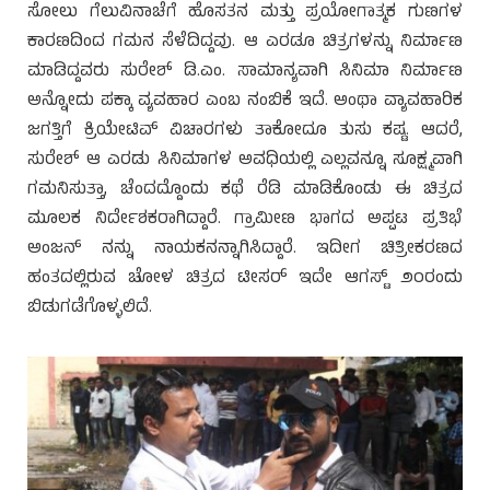
ಸೋಲು ಗೆಲುವಿನಾಚೆಗೆ ಹೊಸತನ ಮತ್ತು ಪ್ರಯೋಗಾತ್ಮಕ ಗುಣಗಳ
ಕಾರಣದಿಂದ ಗಮನ ಸೆಳೆದಿದ್ದವು. ಆ ಎರಡೂ ಚಿತ್ರಗಳನ್ನು ನಿರ್ಮಾಣ
ಮಾಡಿದ್ದವರು ಸುರೇಶ್ ಡಿ.ಎಂ. ಸಾಮಾನ್ಯವಾಗಿ ಸಿನಿಮಾ ನಿರ್ಮಾಣ
ಅನ್ನೋದು ಪಕ್ಕಾ ವ್ಯವಹಾರ ಎಂಬ ನಂಬಿಕೆ ಇದೆ. ಅಂಥಾ ವ್ಯಾವಹಾರಿಕ
ಜಗತ್ತಿಗೆ ಕ್ರಿಯೇಟಿವ್ ವಿಚಾರಗಳು ತಾಕೋದೂ ತುಸು ಕಷ್ಟ. ಆದರೆ,
ಸುರೇಶ್ ಆ ಎರಡು ಸಿನಿಮಾಗಳ ಅವಧಿಯಲ್ಲಿ ಎಲ್ಲವನ್ನೂ ಸೂಕ್ಷ್ಮವಾಗಿ
ಗಮನಿಸುತ್ತಾ, ಚೆಂದದ್ದೊಂದು ಕಥೆ ರೆಡಿ ಮಾಡಿಕೊಂಡು ಈ ಚಿತ್ರದ
ಮೂಲಕ ನಿರ್ದೇಶಕರಾಗಿದ್ದಾರೆ. ಗ್ರಾಮೀಣ ಭಾಗದ ಅಪ್ಪಟ ಪ್ರತಿಭೆ
ಅಂಜನ್ ನನ್ನು ನಾಯಕನನ್ನಾಗಿಸಿದ್ದಾರೆ. ಇದೀಗ ಚಿತ್ರೀಕರಣದ
ಹಂತದಲ್ಲಿರುವ ಚೋಳ ಚಿತ್ರದ ಟೀಸರ್ ಇದೇ ಆಗಸ್ಟ್ ೨೦ರಂದು
ಬಿಡುಗಡೆಗೊಳ್ಳಲಿದೆ.