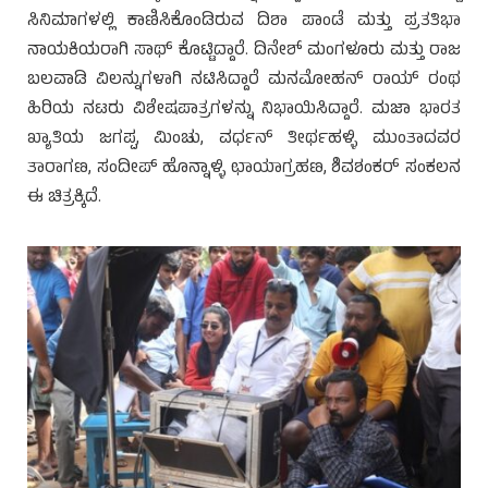
ಸಿನಿಮಾಗಳಲ್ಲಿ ಕಾಣಿಸಿಕೊಂಡಿರುವ ದಿಶಾ ಪಾಂಡೆ ಮತ್ತು ಪ್ರತತಿಭಾ
ನಾಯಕಿಯರಾಗಿ ಸಾಥ್ ಕೊಟ್ಟಿದ್ದಾರೆ. ದಿನೇಶ್ ಮಂಗಳೂರು ಮತ್ತು ರಾಜ
ಬಲವಾಡಿ ವಿಲನ್ನುಗಳಾಗಿ ನಟಿಸಿದ್ದಾರೆ ಮನಮೋಹನ್ ರಾಯ್ ರಂಥ
ಹಿರಿಯ ನಟರು ವಿಶೇಷಪಾತ್ರಗಳನ್ನು ನಿಭಾಯಿಸಿದ್ದಾರೆ. ಮಜಾ ಭಾರತ
ಖ್ಯಾತಿಯ ಜಗಪ್ಪ, ಮಿಂಚು, ವರ್ಧನ್ ತೀರ್ಥಹಳ್ಳಿ ಮುಂತಾದವರ
ತಾರಾಗಣ, ಸಂದೀಪ್ ಹೊನ್ನಾಳ್ಳಿ ಛಾಯಾಗ್ರಹಣ, ಶಿವಶಂಕರ್ ಸಂಕಲನ
ಈ ಚಿತ್ರಕ್ಕಿದೆ.