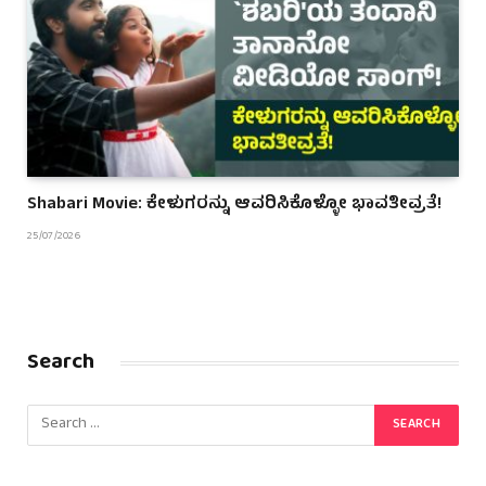
Shabari Movie: ಕೇಳುಗರನ್ನು ಆವರಿಸಿಕೊಳ್ಳೋ ಭಾವತೀವ್ರತೆ!
25/07/2026
Search