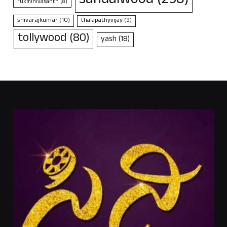
sandalwood
(258)
rukminivasanth
(8)
shivarajkumar
(10)
thalapathyvijay
(9)
tollywood
(80)
yash
(18)