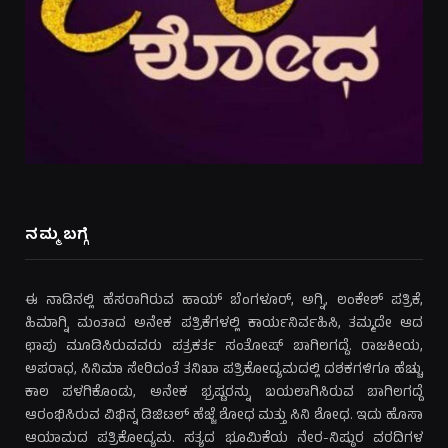
ನಮ್ಮ ಬಗ್ಗೆ
ಈ ನಾಡಿನಲ್ಲಿ ಹೆಸರಾಗಿರುವ ಹಾಯ್ ಬೆಂಗಳೂರ್, ಅಗ್ನಿ, ಲಂಕೇಶ್ ಪತ್ರಿಕೆ,
ಹಿಮಾಗ್ನಿ ಮಂತಾದ ಅನೇಕ ಪತ್ರಿಕೆಗಳಲ್ಲಿ ಕಾರ್ಯನಿರ್ವಹಿಸಿ, ತಮ್ಮದೇ ಆದ
ಛಾಪು ಮೂಡಿಸಿರುವವರು ಪತ್ರಕರ್ತ ಸಂತೋಷ್ ಬಾಗಿಲಗದ್ದೆ. ರಾಜಕೀಯ,
ಅಪರಾಧ, ಸಿನಿಮಾ ಸೇರಿದಂತೆ ತನಿಖಾ ಪತ್ರಿಕೋದ್ಯಮದಲ್ಲಿ ದಶಕಗಳಿಗೂ ಹೆಚ್ಚು
ಕಾಲ ಪಳಗಿಕೊಂಡು, ಅನೇಕ ಭ್ರಷ್ಟರನ್ನು ಬಯಲಾಗಿಸಿರುವ ಬಾಗಿಲಗದ್ದೆ
ಆರಂಭಿಸಿರುವ ವಿಭಿನ್ನ ಡಿಜಿಟಲ್ ಹೆಜ್ಜೆ ಶೋಧ ಮತ್ತು ಸಿನಿ ಶೋಧ. ಇದು ಹೊಸಾ
ಆಯಾಮದ ಪತ್ರಿಕೋದ್ಯಮ. ಸತ್ಯದ ಭೂಮಿಕೆಯ ನೇರ-ನಿಷ್ಠುರ ವರದಿಗಳ