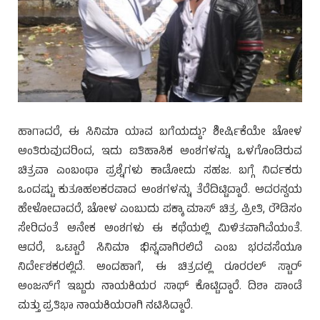
ಹಾಗಾದರೆ, ಈ ಸಿನಿಮಾ ಯಾವ ಬಗೆಯದ್ದು? ಶೀರ್ಷಿಕೆಯೇ ಚೋಳ
ಅಂತಿರುವುದರಿಂದ, ಇದು ಐತಿಹಾಸಿಕ ಅಂಶಗಳನ್ನು ಒಳಗೊಂಡಿರುವ
ಚಿತ್ರವಾ ಎಂಬಂಥಾ ಪ್ರಶ್ನೆಗಳು ಕಾಡೋದು ಸಹಜ. ಬಗ್ಗೆ ನಿರ್ದಕರು
ಒಂದಷ್ಟು ಕುತೂಹಲಕರವಾದ ಅಂಶಗಳನ್ನು ತೆರೆದಿಟ್ಟಿದ್ದಾರೆ. ಅದರನ್ವಯ
ಹೇಳೋದಾದರೆ, ಚೋಳ ಎಂಬುದು ಪಕ್ಕಾ ಮಾಸ್ ಚಿತ್ರ. ಪ್ರೀತಿ, ರೌಡಿಸಂ
ಸೇರಿದಂತೆ ಅನೇಕ ಅಂಶಗಳು ಈ ಕಥೆಯಲ್ಲಿ ಮಿಳಿತವಾಗಿವೆಯಂತೆ.
ಆದರೆ, ಒಟ್ಟಾರೆ ಸಿನಿಮಾ ಭಿನ್ನವಾಗಿರಲಿದೆ ಎಂಬ ಭರವಸೆಯೂ
ನಿರ್ದೇಶಕರಲ್ಲಿದೆ. ಅಂದಹಾಗೆ, ಈ ಚಿತ್ರದಲ್ಲಿ ರೂರರಲ್ ಸ್ಟಾರ್
ಅಂಜನ್‌ಗೆ ಇಬ್ಬರು ನಾಯಕಿಯರ ಸಾಥ್ ಕೊಟ್ಟಿದ್ದಾರೆ. ದಿಶಾ ಪಾಂಡೆ
ಮತ್ತು ಪ್ರತಿಭಾ ನಾಯಕಿಯರಾಗಿ ನಟಿಸಿದ್ದಾರೆ.