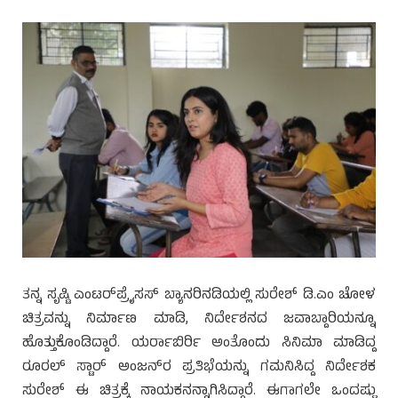
ತನ್ನ ಸೃಷ್ಟಿ ಎಂಟರ್‌ಪ್ರೈಸಸ್ ಬ್ಯಾನರಿನಡಿಯಲ್ಲಿ ಸುರೇಶ್ ಡಿ.ಎಂ ಚೋಳ
ಚಿತ್ರವನ್ನು ನಿರ್ಮಾಣ ಮಾಡಿ, ನಿರ್ದೇಶನದ ಜವಾಬ್ದಾರಿಯನ್ನೂ
ಹೊತ್ತುಕೊಂಡಿದ್ದಾರೆ. ಯರ್ರಾಬಿರ್ರಿ ಅಂತೊಂದು ಸಿನಿಮಾ ಮಾಡಿದ್ದ
ರೂರಲ್ ಸ್ಟಾರ್ ಅಂಜನ್‌ರ ಪ್ರತಿಭೆಯನ್ನು ಗಮನಿಸಿದ್ದ ನಿರ್ದೇಶಕ
ಸುರೇಶ್ ಈ ಚಿತ್ರಕ್ಕೆ ನಾಯಕನನ್ನಾಗಿಸಿದ್ದಾರೆ. ಈಗಾಗಲೇ ಒಂದಷ್ಟು