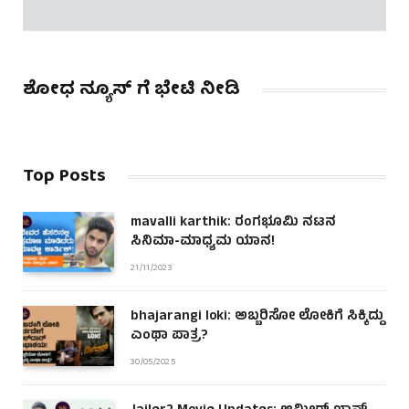
ಶೋಧ ನ್ಯೂಸ್ ಗೆ ಭೇಟಿ ನೀಡಿ
Top Posts
mavalli karthik: ರಂಗಭೂಮಿ ನಟನ
ಸಿನಿಮಾ-ಮಾಧ್ಯಮ ಯಾನ!
21/11/2023
bhajarangi loki: ಅಬ್ಬರಿಸೋ ಲೋಕಿಗೆ ಸಿಕ್ಕಿದ್ದು
ಎಂಥಾ ಪಾತ್ರ?
30/05/2025