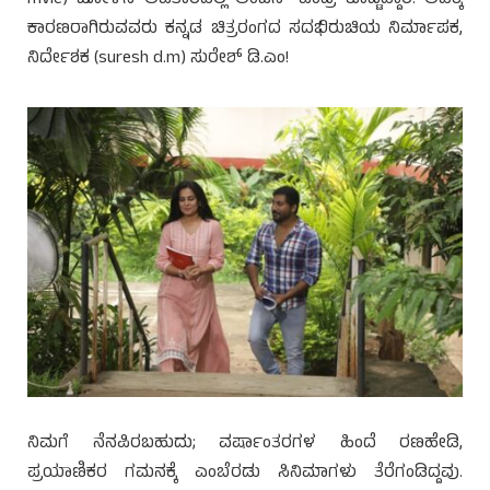
ಕಾರಣರಾಗಿರುವವರು ಕನ್ನಡ ಚಿತ್ರರಂಗದ ಸದಭಿರುಚಿಯ ನಿರ್ಮಾಪಕ,
ನಿರ್ದೇಶಕ (suresh d.m) ಸುರೇಶ್ ಡಿ.ಎಂ!
ನಿಮಗೆ ನೆನಪಿರಬಹುದು; ವರ್ಷಾಂತರಗಳ ಹಿಂದೆ ರಣಹೇಡಿ,
ಪ್ರಯಾಣಿಕರ ಗಮನಕ್ಕೆ ಎಂಬೆರಡು ಸಿನಿಮಾಗಳು ತೆರೆಗಂಡಿದ್ದವು.