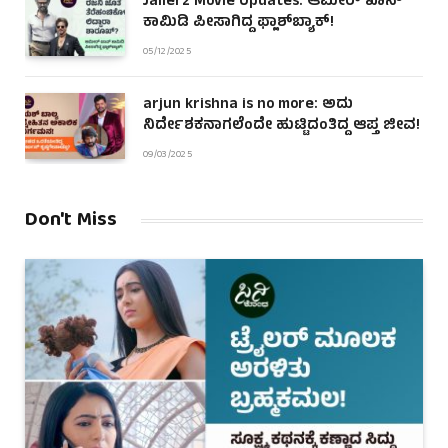
Jailer2 Movie Updates: ಆಮೀರ್ ಖಾನ್
ಕಾಮಿಡಿ ಪೀಸಾಗಿದ್ದ ಫ್ಲಾಶ್‌ಬ್ಯಾಕ್!
05/12/2025
arjun krishna is no more: ಅದು
ನಿರ್ದೇಶಕನಾಗಲೆಂದೇ ಹುಟ್ಟಿದಂತಿದ್ದ ಆಪ್ತ ಜೀವ!
09/03/2025
Don't Miss