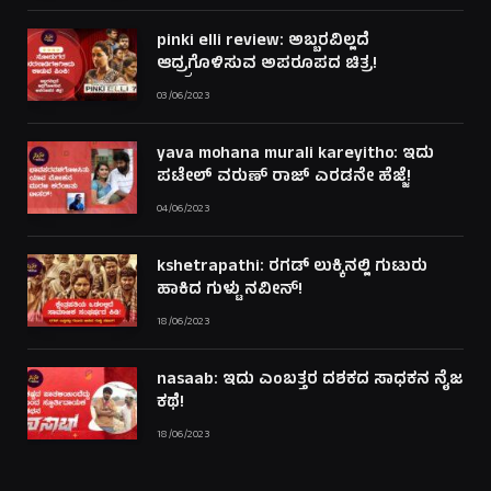
pinki elli review: ಅಬ್ಬರವಿಲ್ಲದೆ
ಆದ್ರ್ರಗೊಳಿಸುವ ಅಪರೂಪದ ಚಿತ್ರ!
03/06/2023
yava mohana murali kareyitho: ಇದು
ಪಟೇಲ್ ವರುಣ್ ರಾಜ್ ಎರಡನೇ ಹೆಜ್ಜೆ!
04/06/2023
kshetrapathi: ರಗಡ್ ಲುಕ್ಕಿನಲ್ಲಿ ಗುಟುರು
ಹಾಕಿದ ಗುಳ್ಟು ನವೀನ್!
18/06/2023
nasaab: ಇದು ಎಂಬತ್ತರ ದಶಕದ ಸಾಧಕನ ನೈಜ
ಕಥೆ!
18/06/2023