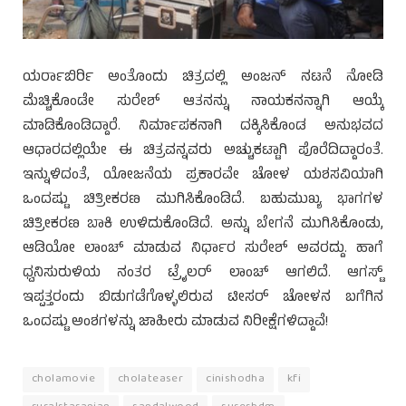
ಯರ್ರಾಬಿರ್ರಿ ಅಂತೊಂದು ಚಿತ್ರದಲ್ಲಿ ಅಂಜನ್ ನಟನೆ ನೋಡಿ
ಮೆಚ್ಚಿಕೊಂಡೇ ಸುರೇಶ್ ಆತನನ್ನು ನಾಯಕನನ್ನಾಗಿ ಆಯ್ಕೆ
ಮಾಡಿಕೊಂಡಿದ್ದಾರೆ. ನಿರ್ಮಾಪಕನಾಗಿ ದಕ್ಕಿಸಿಕೊಂಡ ಅನುಭವದ
ಆಧಾರದಲ್ಲಿಯೇ ಈ ಚಿತ್ರವನ್ನವರು ಅಚ್ಚುಕಟ್ಟಾಗಿ ಪೊರೆದಿದ್ದಾರಂತೆ.
ಇನ್ನುಳಿದಂತೆ, ಯೋಜನೆಯ ಪ್ರಕಾರವೇ ಚೋಳ ಯಶಸವಿಯಾಗಿ
ಒಂದಷ್ಟು ಚಿತ್ರೀಕರಣ ಮುಗಿಸಿಕೊಂಡಿದೆ. ಬಹುಮುಖ್ಯ ಭಾಗಗಳ
ಚಿತ್ರೀಕರಣ ಬಾಕಿ ಉಳಿದುಕೊಂಡಿದೆ. ಅನ್ನು ಬೇಗನೆ ಮುಗಿಸಿಕೊಂಡು,
ಆಡಿಯೋ ಲಾಂಚ್ ಮಾಡುವ ನಿರ್ಧಾರ ಸುರೇಶ್ ಅವರದ್ದು. ಹಾಗೆ
ಧ್ವನಿಸುರುಳಿಯ ನಂತರ ಟ್ರೈಲರ್ ಲಾಂಚ್ ಆಗಲಿದೆ. ಆಗಸ್ಟ್
ಇಪ್ಪತ್ತರಂದು ಬಿಡುಗಡೆಗೊಳ್ಳಲಿರುವ ಟೀಸರ್ ಚೋಳನ ಬಗೆಗಿನ
ಒಂದಷ್ಟು ಅಂಶಗಳನ್ನು ಜಾಹೀರು ಮಾಡುವ ನಿರೀಕ್ಷೆಗಳಿದ್ದಾವೆ!
cholamovie
cholateaser
cinishodha
kfi