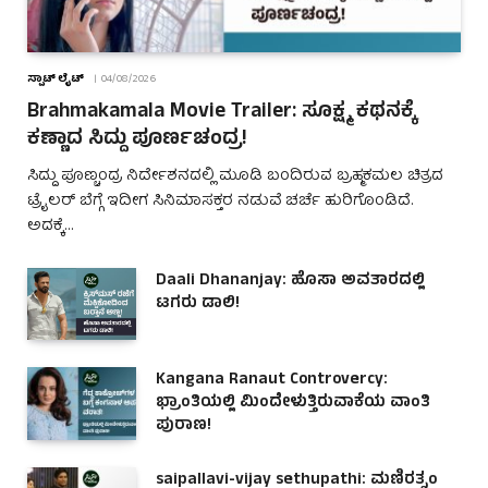
ಸ್ಪಾಟ್ ಲೈಟ್
04/08/2026
Brahmakamala Movie Trailer: ಸೂಕ್ಷ್ಮ ಕಥನಕ್ಕೆ
ಕಣ್ಣಾದ ಸಿದ್ದು ಪೂರ್ಣಚಂದ್ರ!
ಸಿದ್ದು ಪೂಣ್ಚಂದ್ರ ನಿರ್ದೇಶನದಲ್ಲಿ ಮೂಡಿ ಬಂದಿರುವ ಬ್ರಹ್ಮಕಮಲ ಚಿತ್ರದ
ಟ್ರೈಲರ್ ಬೆಗ್ಗೆ ಇದೀಗ ಸಿನಿಮಾಸಕ್ತರ ನಡುವೆ ಚರ್ಚೆ ಹುರಿಗೊಂಡಿದೆ.
ಅದಕ್ಕೆ…
Daali Dhananjay: ಹೊಸಾ ಅವತಾರದಲ್ಲಿ
ಟಗರು ಡಾಲಿ!
Kangana Ranaut Controvercy:
ಭ್ರಾಂತಿಯಲ್ಲಿ ಮಿಂದೇಳುತ್ತಿರುವಾಕೆಯ ವಾಂತಿ
ಪುರಾಣ!
saipallavi-vijay sethupathi: ಮಣಿರತ್ನಂ