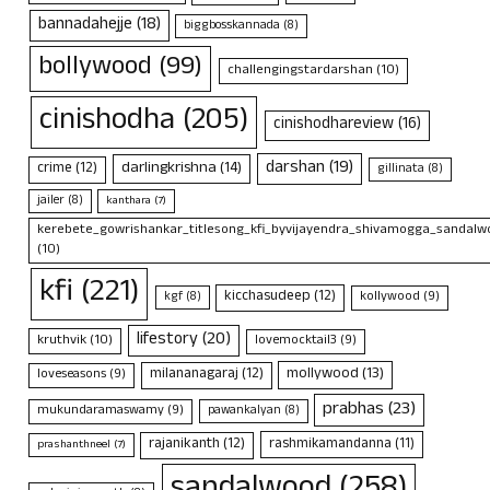
bannadahejje
(18)
biggbosskannada
(8)
bollywood
(99)
challengingstardarshan
(10)
cinishodha
(205)
cinishodhareview
(16)
darshan
(19)
darlingkrishna
(14)
crime
(12)
gillinata
(8)
jailer
(8)
kanthara
(7)
kerebete_gowrishankar_titlesong_kfi_byvijayendra_shivamogga_sandalwo
(10)
kfi
(221)
kicchasudeep
(12)
kollywood
(9)
kgf
(8)
lifestory
(20)
kruthvik
(10)
lovemocktail3
(9)
mollywood
(13)
milananagaraj
(12)
loveseasons
(9)
prabhas
(23)
mukundaramaswamy
(9)
pawankalyan
(8)
rajanikanth
(12)
rashmikamandanna
(11)
prashanthneel
(7)