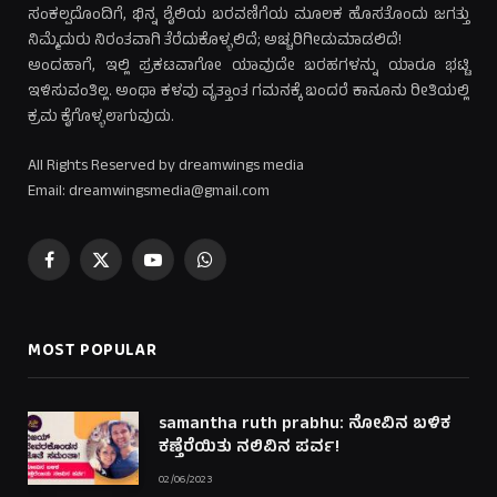
ಸಂಕಲ್ಪದೊಂದಿಗೆ, ಭಿನ್ನ ಶೈಲಿಯ ಬರವಣಿಗೆಯ ಮೂಲಕ ಹೊಸತೊಂದು ಜಗತ್ತು
ನಿಮ್ಮೆದುರು ನಿರಂತವಾಗಿ ತೆರೆದುಕೊಳ್ಳಲಿದೆ; ಅಚ್ಚರಿಗೀಡುಮಾಡಲಿದೆ!
ಅಂದಹಾಗೆ, ಇಲ್ಲಿ ಪ್ರಕಟವಾಗೋ ಯಾವುದೇ ಬರಹಗಳನ್ನು ಯಾರೂ ಭಟ್ಟಿ
ಇಳಿಸುವಂತಿಲ್ಲ. ಅಂಥಾ ಕಳವು ವೃತ್ತಾಂತ ಗಮನಕ್ಕೆ ಬಂದರೆ ಕಾನೂನು ರೀತಿಯಲ್ಲಿ
ಕ್ರಮ ಕೈಗೊಳ್ಳಲಾಗುವುದು.
All Rights Reserved by dreamwings media
Email: dreamwingsmedia@gmail.com
Facebook
X
YouTube
WhatsApp
(Twitter)
MOST POPULAR
samantha ruth prabhu: ನೋವಿನ ಬಳಿಕ
ಕಣ್ತೆರೆಯಿತು ನಲಿವಿನ ಪರ್ವ!
02/06/2023