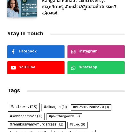
Kangana Ranaut Controvercy:
ಭ್ರಾಂತಿಯಲ್ಲಿ ಮಿಂದೇಳುತ್ತಿರುವಾಕೆಯ ವಾಂತಿ
ಪುರಾಣ!
Stay In Touch
Facebook
Instagram
YouTube
WhatsApp
Tags
#actress
(23)
#alluarjun
(11)
#bilichukkihallihakki
(8)
#kannadamovie
(11)
#pavithragowda
(9)
#renukaswamymurdercase
(12)
#toxic
(9)