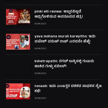
pinki elli review: ಅಬ್ಬರವಿಲ್ಲದೆ
ಆದ್ರ್ರಗೊಳಿಸುವ ಅಪರೂಪದ ಚಿತ್ರ!
03/06/2023
yava mohana murali kareyitho: ಇದು
ಪಟೇಲ್ ವರುಣ್ ರಾಜ್ ಎರಡನೇ ಹೆಜ್ಜೆ!
04/06/2023
kshetrapathi: ರಗಡ್ ಲುಕ್ಕಿನಲ್ಲಿ ಗುಟುರು
ಹಾಕಿದ ಗುಳ್ಟು ನವೀನ್!
18/06/2023
nasaab: ಇದು ಎಂಬತ್ತರ ದಶಕದ ಸಾಧಕನ ನೈಜ
ಕಥೆ!
18/06/2023