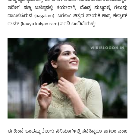
ಇದೀಗ ಸಣ್ಣ ಬಜೆಟ್ಟಿನಲ್ಲಿ ತಯಾರಾಗಿ, ದೊಡ್ಡ ಮಟ್ಟದಲ್ಲಿ ಗೆಲುವು
ದಾಖಲಿಸಿರುವ (bagalam) `ಬಗಲಂ’ ಚಿತ್ರದ ನಾಯಕಿ ಕಾವ್ಯ ಕಲ್ಯಾಣ್
ರಾಮ್ (kavya kalyan ram) ಸರದಿ ಬಂದಿದೆಯಷ್ಟೆ!
ಈ ಹಿಂದೆ ಒಂದಷ್ಟು ತೆಲುಗು ಸಿನಿಮಾಗಳಲ್ಲಿ ನಟಿಸಿದ್ದರೂ ಬಗಲಂ ಎಂಬ