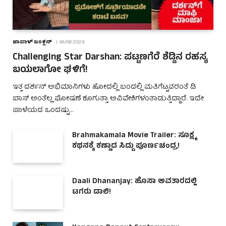
ಜಾಪಾಳ್ ಜಂಕ್ಷನ್
06/08/2026
Challenging Star Darshan: ಪಟ್ಟಣಗೆರೆ ಶೆಡ್ಡಿನ ರಹಸ್ಯ
ಬಯಲಾಗೋ ಘಳಿಗೆ!
ಇತ್ತ ದರ್ಶನ್ ಅಭಿಮಾನಿಗಳು ಹೋದಲ್ಲಿ ಬಂದಲ್ಲಿ ಮತಿಗೆಟ್ಟವರಂತೆ ಡಿ
ಬಾಸ್ ಅಂತೆಲ್ಲ ಘೋಷಣೆ ಕೂಗುತ್ತಾ ಅವಿವೇಕಿಗಳಂತಾಡುತ್ತಿದ್ದಾರೆ. ಇದೇ
ಪಾಳೆಯದ ಒಂದಷ್ಟು…
Brahmakamala Movie Trailer: ಸೂಕ್ಷ್ಮ
ಕಥನಕ್ಕೆ ಕಣ್ಣಾದ ಸಿದ್ದು ಪೂರ್ಣಚಂದ್ರ!
Daali Dhananjay: ಹೊಸಾ ಅವತಾರದಲ್ಲಿ
ಟಗರು ಡಾಲಿ!