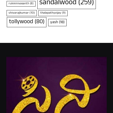
sandalwood
(259)
rukminivasanth
(8)
shivarajkumar
(10)
thalapathyvijay
(9)
tollywood
(80)
yash
(18)