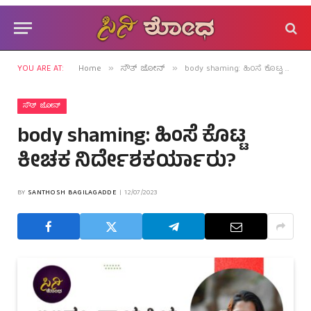
YOU ARE AT:
Home
ಸೌತ್ ಜೋನ್
body shaming: ಹಿಂಸೆ ಕೊಟ್ಟ ಕೀಚಕ ನಿರ್ದೇಶಕರ್ಯಾರು?
»
»
ಸೌತ್ ಜೋನ್
body shaming: ಹಿಂಸೆ ಕೊಟ್ಟ
ಕೀಚಕ ನಿರ್ದೇಶಕರ್ಯಾರು?
BY
SANTHOSH BAGILAGADDE
12/07/2023