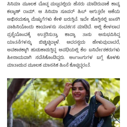
ಸಿನಿಮಾ ಮೂಲಕ ದೊಡ್ಡ ಮಟ್ಟದಲ್ಲಿಯ ಹೆಸರು ಮಾಡಿರುವಾಕೆ ಕಾವ್ಯ
ಕಲ್ಯಾಣ್ ರಾಮ್. ಆ ಸಿನಿಮಾ ಸೂಪರ್ ಹಿಟ್ ಆಗುತ್ತಲೇ ಆಕೆಯ
ಅಭಿನಯಕ್ಕೂ ಮೆಚ್ಚುಗೆಗಳು ಕೇಳಿ ಬರುತ್ತಿವೆ. ಇದೇ ಹೊತ್ತಿನಲ್ಲಿ ಖಾಸಗಿ
ವಾಹಿನಿಯೊಂದು ಕಾಯಾಳನು ಸಂದರ್ಶನ ಮಾಡಿದೆ. ಅಲ್ಲಿ ಕೇಳಲಾದ
ಪ್ರಶ್ನೆಯೊಂದಕ್ಕೆ ಉತ್ತರಿಸುತ್ತಾ, ಕಾವ್ಯಾ ತಾನು ಅನುಭವಿಸಿದ್ದ
ಯಾತನೆಗಳನ್ನು ಬಿಚ್ಚಿಟ್ಟಿದ್ದಾಳೆ. ಅದರನ್ವಯ ಹೇಳುವುದಾದರೆ,
ಅವಕಾಶಕ್ಕಾಗಿ ಹುಡುಕಾಡುತ್ತಿದ್ದ ಅವಧಿಯಲ್ಲಿ ಕೆಲ ಬನಿರ್ದೇಶಕರುಗಳು
ಹೀನಾಯವಾಗಿ ನಡೆಸಿಕೊಂಡಿದ್ದರು. ಅಂಗಾಂಗುಗಳ ಬಗ್ಗೆ ಕೊಳಕು
ಮಾತಾಡುವ ಮೂಲಕ ಮಾನಸಿಕ ಹಿಂಸೆ ಕೊಟ್ಟಿದ್ದರಂತೆ.