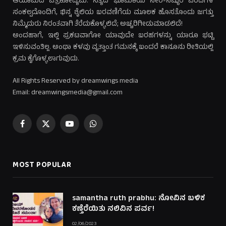
ಆಯಾಮದ ಪತ್ರಿಕೋದ್ಯಮ. ಸತ್ಯದ ಭೂಮಿಕೆಯ ನೇರ-ನಿಷ್ಠುರ ವರದಿಗಳ
ಸಂಕಲ್ಪದೊಂದಿಗೆ, ಭಿನ್ನ ಶೈಲಿಯ ಬರವಣಿಗೆಯ ಮೂಲಕ ಹೊಸತೊಂದು ಜಗತ್ತು
ನಿಮ್ಮೆದುರು ನಿರಂತವಾಗಿ ತೆರೆದುಕೊಳ್ಳಲಿದೆ; ಅಚ್ಚರಿಗೀಡುಮಾಡಲಿದೆ!
ಅಂದಹಾಗೆ, ಇಲ್ಲಿ ಪ್ರಕಟವಾಗೋ ಯಾವುದೇ ಬರಹಗಳನ್ನು ಯಾರೂ ಭಟ್ಟಿ
ಇಳಿಸುವಂತಿಲ್ಲ. ಅಂಥಾ ಕಳವು ವೃತ್ತಾಂತ ಗಮನಕ್ಕೆ ಬಂದರೆ ಕಾನೂನು ರೀತಿಯಲ್ಲಿ
ಕ್ರಮ ಕೈಗೊಳ್ಳಲಾಗುವುದು.
All Rights Reserved by dreamwings media
Email: dreamwingsmedia@gmail.com
Facebook
X
YouTube
WhatsApp
(Twitter)
MOST POPULAR
samantha ruth prabhu: ನೋವಿನ ಬಳಿಕ
ಕಣ್ತೆರೆಯಿತು ನಲಿವಿನ ಪರ್ವ!
02/06/2023