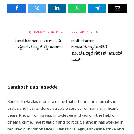
Facebook
Twitter
LinkedIn
WhatsApp
Telegram
Email
PREVIOUS ARTICLE
NEXT ARTICLE
kanal kannan: ಐಲು ಆಸಾಮಿ
multi starrer
ಸ್ಟಂಟ್ ಮಾಸ್ಟರ್ ಜೈಲುಪಾಲು!
movie:ಶಿವಣ್ಣನೊಂದಿಗೆ
ಮಿಂಚಲಿದ್ದಾರೆ ಗಣೇಶ್-ಅಜಯ್
ರಾವ್!
Santhosh Bagilagadde
Santhosh Bagilagadde is a name that is familiar in journalistic
circles and has rendered valuable service for many significant
years. Known for his vast knowledge and work in the field of
cinema, crime, investigation and politics, Santhosh has worked in
reputed publications like Hi Bangalore, Agni, Lankesh Patrike and