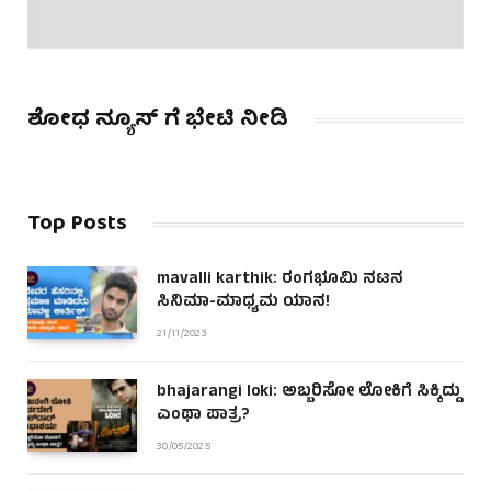
ಶೋಧ ನ್ಯೂಸ್ ಗೆ ಭೇಟಿ ನೀಡಿ
Top Posts
mavalli karthik: ರಂಗಭೂಮಿ ನಟನ
ಸಿನಿಮಾ-ಮಾಧ್ಯಮ ಯಾನ!
21/11/2023
bhajarangi loki: ಅಬ್ಬರಿಸೋ ಲೋಕಿಗೆ ಸಿಕ್ಕಿದ್ದು
ಎಂಥಾ ಪಾತ್ರ?
30/05/2025