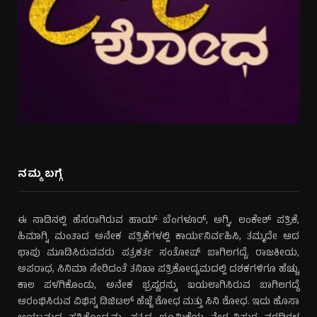
ನಮ್ಮ ಬಗ್ಗೆ
ಈ ನಾಡಿನಲ್ಲಿ ಹೆಸರಾಗಿರುವ ಹಾಯ್ ಬೆಂಗಳೂರ್, ಅಗ್ನಿ, ಲಂಕೇಶ್ ಪತ್ರಿಕೆ,
ಹಿಮಾಗ್ನಿ ಮಂತಾದ ಅನೇಕ ಪತ್ರಿಕೆಗಳಲ್ಲಿ ಕಾರ್ಯನಿರ್ವಹಿಸಿ, ತಮ್ಮದೇ ಆದ
ಛಾಪು ಮೂಡಿಸಿರುವವರು ಪತ್ರಕರ್ತ ಸಂತೋಷ್ ಬಾಗಿಲಗದ್ದೆ. ರಾಜಕೀಯ,
ಅಪರಾಧ, ಸಿನಿಮಾ ಸೇರಿದಂತೆ ತನಿಖಾ ಪತ್ರಿಕೋದ್ಯಮದಲ್ಲಿ ದಶಕಗಳಿಗೂ ಹೆಚ್ಚು
ಕಾಲ ಪಳಗಿಕೊಂಡು, ಅನೇಕ ಭ್ರಷ್ಟರನ್ನು ಬಯಲಾಗಿಸಿರುವ ಬಾಗಿಲಗದ್ದೆ
ಆರಂಭಿಸಿರುವ ವಿಭಿನ್ನ ಡಿಜಿಟಲ್ ಹೆಜ್ಜೆ ಶೋಧ ಮತ್ತು ಸಿನಿ ಶೋಧ. ಇದು ಹೊಸಾ