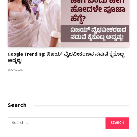
Google Trending: ವಿಜಯ್ ವೈಭವೀಕರಣದ ನಡುವೆ ಕೈಕೊಟ್ಟ
ಅದೃಷ್ಟ!
25/07/2026
Search