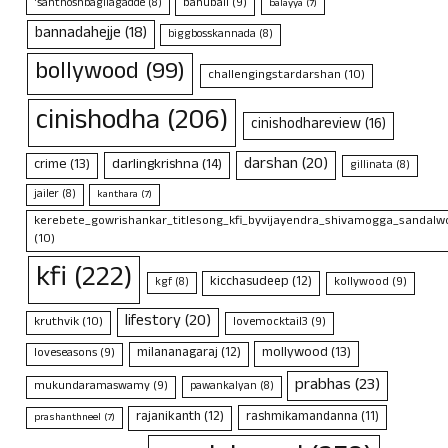
bahubali
(9)
'santhoshbagilagadde
(8)
balayya
(7)
bannadahejje
(18)
biggbosskannada
(8)
bollywood
(99)
challengingstardarshan
(10)
cinishodha
(206)
cinishodhareview
(16)
darshan
(20)
crime
(13)
darlingkrishna
(14)
gillinata
(8)
jailer
(8)
kanthara
(7)
kerebete_gowrishankar_titlesong_kfi_byvijayendra_shivamogga_sandalwo
(10)
kfi
(222)
kicchasudeep
(12)
kollywood
(9)
kgf
(8)
lifestory
(20)
kruthvik
(10)
lovemocktail3
(9)
mollywood
(13)
milananagaraj
(12)
loveseasons
(9)
prabhas
(23)
mukundaramaswamy
(9)
pawankalyan
(8)
rajanikanth
(12)
rashmikamandanna
(11)
prashanthneel
(7)