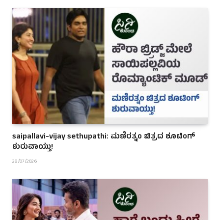
saipallavi-vijay sethupathi: ಮಣಿರತ್ನಂ ಚಿತ್ರದ ಶೂಟಿಂಗ್
ಶುರುವಾಯ್ತು!
28/07/2026