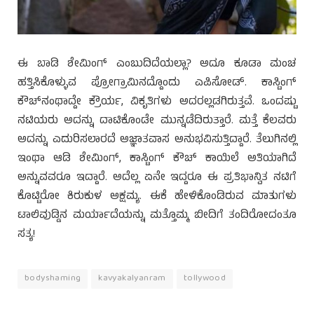
ಈ ಬಾಡಿ ಶೇಮಿಂಗ್ ಎಂಬುದಿದೆಯಲ್ಲಾ? ಅದೂ ಕೂಡಾ ಮಂಚ
ಹತ್ತಿಸಿಕೊಳ್ಳುವ ಪ್ರೋಗ್ರಾಮಿನದ್ದೊಂದು ಎಪಿಸೋಡ್. ಕಾಸ್ಟಿಂಗ್
ಕೌಚ್‍ನಂಥಾದ್ದೇ ಕ್ರೌರ್ಯ, ವಿಕೃತಿಗಳು ಅದರಲ್ಲಡಗಿರುತ್ತವೆ. ಒಂದಷ್ಟು
ನಟಿಯರು ಅದನ್ನು ದಾಟಿಕೊಂಡೇ ಮುನ್ನಡೆದಿರುತ್ತಾರೆ. ಮತ್ತೆ ಕೆಲವರು
ಅದನ್ನು ಎದುರಿಸಲಾರದೆ ಅಜ್ಞಾತವಾಸ ಅನುಭವಿಸುತ್ತಿದ್ದಾರೆ. ತೆಲುಗಿನಲ್ಲಿ
ಇಂಥಾ ಆಡಿ ಶೇಮಿಂಗ್, ಕಾಸ್ಟಿಂಗ್ ಕೌಚ್ ಕಾಯಿಲೆ ಅತಿಯಾಗಿದೆ
ಅನ್ನುವವರೂ ಇದ್ದಾರೆ. ಅದೆಲ್ಲ ಏನೇ ಇದ್ದರೂ ಈ ಪ್ರತಿಭಾನ್ವಿತ ನಟಿಗೆ
ಕೊಟ್ಟಿರೋ ಕಿರುಕುಳ ಅಕ್ಷಮ್ಯ. ಈಕೆ ಹೇಳಿಕೊಂಡಿರುವ ಮಾತುಗಳು
ಟಾಲಿವುಡ್ಡಿನ ಮರ್ಯಾದೆಯನ್ನು ಮತ್ತೊಮ್ಮ ಬೀದಿಗೆ ತಂದಿರೋದಂತೂ
ಸತ್ಯ!
bodyshaming
kavyakalyanram
tollywood