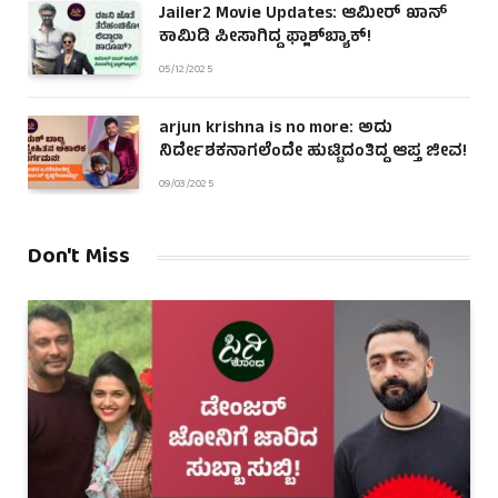
Jailer2 Movie Updates: ಆಮೀರ್ ಖಾನ್
ಕಾಮಿಡಿ ಪೀಸಾಗಿದ್ದ ಫ್ಲಾಶ್‌ಬ್ಯಾಕ್!
05/12/2025
arjun krishna is no more: ಅದು
ನಿರ್ದೇಶಕನಾಗಲೆಂದೇ ಹುಟ್ಟಿದಂತಿದ್ದ ಆಪ್ತ ಜೀವ!
09/03/2025
Don't Miss