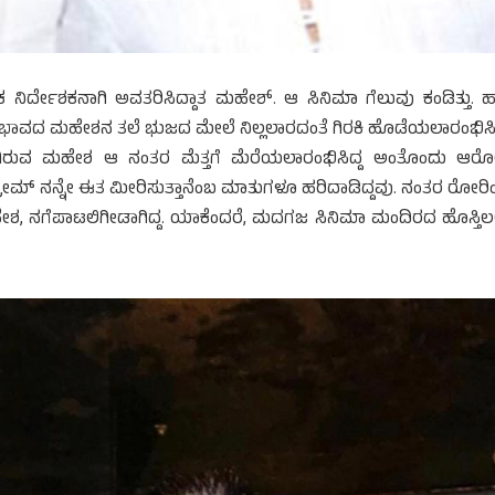
ದೇಶಕನಾಗಿ ಅವತರಿಸಿದ್ದಾತ ಮಹೇಶ್. ಆ ಸಿನಿಮಾ ಗೆಲುವು ಕಂಡಿತ್ತು. ಹ
್ವಭಾವದ ಮಹೇಶನ ತಲೆ ಭುಜದ ಮೇಲೆ ನಿಲ್ಲಲಾರದಂತೆ ಗಿರಕಿ ಹೊಡೆಯಲಾರಂಭಿಸಿತ್
ರುವ ಮಹೇಶ ಆ ನಂತರ ಮೆತ್ತಗೆ ಮೆರೆಯಲಾರಂಭಿಸಿದ್ದ ಅಂತೊಂದು ಆ
ಪ್ರೇಮ್ ನನ್ನೇ ಈತ ಮೀರಿಸುತ್ತಾನೆಂಬ ಮಾತುಗಳೂ ಹರಿದಾಡಿದ್ದವು. ನಂತರ ರೋರಿ
ಶ, ನಗೆಪಾಟಲಿಗೀಡಾಗಿದ್ದ. ಯಾಕೆಂದರೆ, ಮದಗಜ ಸಿನಿಮಾ ಮಂದಿರದ ಹೊಸ್ತಿಲಲ