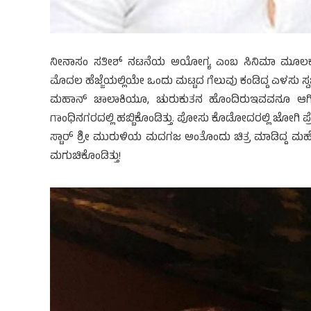
ನೀನಾಸಂ ಸತೀಶ್ ನಟನೆಯ ಅಯೋಗ್ಯ ಎಂಬ ಸಿನಿಮಾ ಮೂಲಕ ನಿರ್
ಮೊದಲ ಹೆಜ್ಜೆಯಲ್ಲಿಯೇ ಒಂದು ಮಟ್ಟದ ಗೆಲುವು ಕಂಡಿದ್ದ ಎಳಸು ಸ
ಮಹಾನ್ ಚಾಲಾಕಿಯೂ, ಚುರುಕುತನ ಹೊಂದಿರುಇವವನೂ ಆಗಿ
ಗಾಂಧಿನಗರದಲ್ಲಿ ಹಬ್ಬಿಕೊಂಡಿತ್ತು. ಪೋಸು ಕೊಡೋದರಲ್ಲಿ ಜೋಗಿ 
ಸ್ಟಾರ್ ಶ್ರೀ ಮುರುಳಿಯ ಮದಗಜ ಅಂತೊಂದು ಚಿತ್ರ ಮಾಡಿದ್ದ ಮಹೇ
ಮಗುಚಿಕೊಂಡಿತ್ತು!