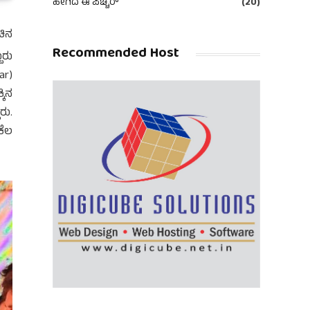
ಹೀಗಿದೆ ಈ ಪಿಚ್ಚರ್
(20)
ಚಿನ
Recommended Host
ಬರು
ar)
ಕಿನ
ರು.
ಕೆಲ