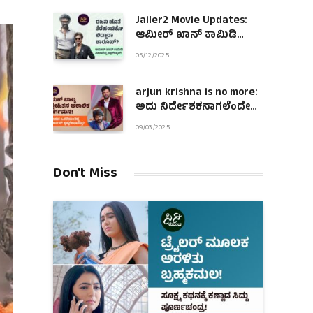
Jailer2 Movie Updates:
ಆಮೀರ್ ಖಾನ್ ಕಾಮಿಡಿ
ಪೀಸಾಗಿದ್ದ ಫ್ಲಾಶ್‌ಬ್ಯಾಕ್!
05/12/2025
arjun krishna is no more:
ಅದು ನಿರ್ದೇಶಕನಾಗಲೆಂದೇ
ಹುಟ್ಟಿದಂತಿದ್ದ ಆಪ್ತ ಜೀವ!
09/03/2025
Don't Miss