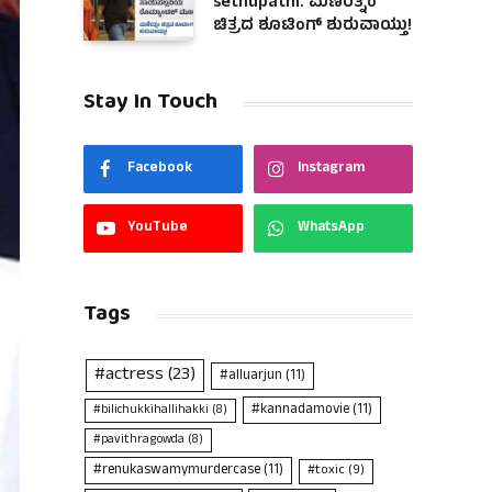
sethupathi: ಮಣಿರತ್ನಂ
ಚಿತ್ರದ ಶೂಟಿಂಗ್ ಶುರುವಾಯ್ತು!
Stay In Touch
Facebook
Instagram
YouTube
WhatsApp
Tags
#actress
(23)
#alluarjun
(11)
#kannadamovie
(11)
#bilichukkihallihakki
(8)
#pavithragowda
(8)
#renukaswamymurdercase
(11)
#toxic
(9)