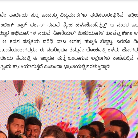
ಡೇ ಪಾರ್ಟಿಯ ಸುತ್ತ ಒಂದಷ್ಟು ವಿದ್ಯಮಾನಗಳು ಘಟಿಸಲಾರಂಭಿಸಿವೆ. ಇತ್ತೀ
ೆಂಜಿಂಗ್ ಸ್ಟಾರ್ ದರ್ಶನ್ ನಡುವೆ ಸ್ನೇಹ ಹಳಸಿಕೊಂಡಿತ್ತಲ್ಲ? ಆ ನಂತರ ಒಬ್
. ಅವರಿಬ್ಬರ ಅಭಿಮಾನಿಗಳ ನಡುವೆ ಸೋಶಿಯಲ್ ಮೀಡಿಯಾಗಳ ತುಂಬೆಲ್ಲ (fans w
 ಆ ಕದನ ಸಭ್ಯತೆಯ ಪರಿಧಿ ದಾಟಿ ಅಸಹ್ಯ ಹುಟ್ಟಿಸಿ ಬಿಟ್ಟಿತ್ತು. ಎರಡೂ ದಿಕ್
ನೆಯಂತಾಗಿದ್ದರೂ ಈ ನಟರಿಬ್ಬರೂ ತಮ್ಮದೇ ಲೋಕದಲ್ಲಿ ಕಳೆದು ಹೋಗಿದ್ದ
ಿಯ ನೆಪದಲ್ಲಿ ಈ ಇಬ್ಬರೂ ಮತ್ತೆ ಒಂದಾಗುವ ಲಕ್ಷಣಗಳು ಕಾಣಿಸುತ್ತಿವೆ. 
ು ಕ್ರಾಂತಿಯಾಗುತ್ತದೆ ಎಂಬಂಥಾ ಭ್ರಾಂತಿಯಲ್ಲಿ ನರಳುತ್ತಿದ್ದಾರೆ!