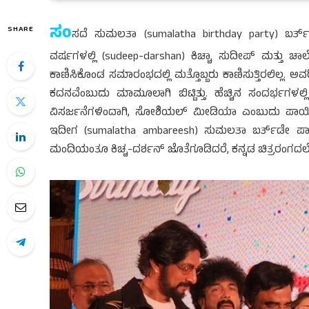
ಸಂ
SHARE
ಸದೆ ಸುಮಲತಾ (sumalatha birthday party) ಬರ್ತ್‍
ವರ್ಷಗಳಲ್ಲಿ (sudeep-darshan) ಕಿಚ್ಚಾ ಸುದೀಪ್ ಮತ್ತು ಚಾಲ
ಕಾಣಿಸಿಕೊಂಡ ಸಮಾರಂಭದಲ್ಲಿ ಮತ್ತೊಬ್ಬರು ಕಾಣಿಸುತ್ತಿರಲಿಲ್ಲ
ಕದನವೆಂಬುದು ಮಾಮೂಲಾಗಿ ಬಿಟ್ಟಿತ್ತು. ಹೆಚ್ಚಿನ ಸಂದರ್ಭಗಳಲ್ಲಿ
ವಿಸರ್ಜನೆಗಳಿಂದಾಗಿ, ಸೋಶಿಯಲ್ ಮೀಡಿಯಾ ಎಂಬುದು ಪಾಯಿಖಾ
ಇದೀಗ (sumalatha ambareesh) ಸುಮಲತಾ ಬರ್ತ್‍ಡೇ ಪಾರ್ಟ
ಮಂದಿಯಂತೂ ಕಿಚ್ಚ-ದರ್ಶನ್ ಜೊತೆಗೂಡಿದರೆ, ಕನ್ನಡ ಚಿತ್ರರಂಗದಲ್ಲೊಂದ