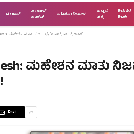
ಜಾಪಾಳ್
ಬಣ್ಣದ
ಕಿರುತೆರೆ
ಟೇಕಾಫ್
ಎಡಿಟೋರಿಯಲ್
ಜಂಕ್ಷನ್
ಹೆಜ್ಜೆ
ಕಿಟಕಿ
hesh: ಮಹೇಶನ ಮಾತು ನಿಜವಾದ್ರೆ `ಬೂಬ್ಸ್ ಬಂಪ್ಸ್’ ಖಾತರಿ!
hesh: ಮಹೇಶನ ಮಾತು ನಿಜವ
!
Email