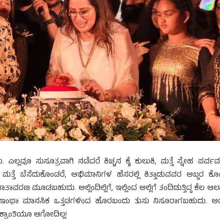
ಲ್ಲವೂ ಸುಸೂತ್ರವಾಗಿ ನಡೆದರೆ ಕಿಚ್ಚನ ಕೈ ಕುಲುಕಿ, ಮತ್ತೆ ಸ್ನೇಹ ಪರ್ವವನ
ತ್ತೆ ಬೆಸೆದುಕೊಂಡರೆ, ಅಭಿಮಾನಿಗಳ ಹೆಸರಲ್ಲಿ ಕಿತ್ತಾಡುವವರ ಅಬ್ಬರ ಕ
ಮೂಡಬಹುದು. ಅಲ್ಲಿಂದಿಲ್ಲಿಗೆ, ಇಲ್ಲಿಂದ ಅಲ್ಲಿಗೆ ತಂದಿಡುತ್ತಿದ್ದ ಕೆಲ ಆಲ್ಕ
ಶನ್ ಇಂಥಾ ಮಾನಸಿಕ ಒತ್ತಡಗಳಿಂದ ಹೊರಬಂದು ತುಸು ನಿಸೂರಾಗಬಹುದು. 
ಕ್ರಾಂತಿಯೂ ಆಗೋದಿಲ್ಲ!