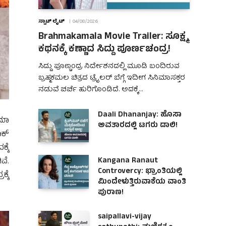
ಸ್ಪಾಟ್ ಲೈಟ್
04/08/2026
Brahmakamala Movie Trailer: ಸೂಕ್ಷ್ಮ
ಕಥನಕ್ಕೆ ಕಣ್ಣಾದ ಸಿದ್ದು ಪೂರ್ಣಚಂದ್ರ!
ಸಿದ್ದು ಪೂಣ್ಚಂದ್ರ ನಿರ್ದೇಶನದಲ್ಲಿ ಮೂಡಿ ಬಂದಿರುವ
ಬ್ರಹ್ಮಕಮಲ ಚಿತ್ರದ ಟ್ರೈಲರ್ ಬೆಗ್ಗೆ ಇದೀಗ ಸಿನಿಮಾಸಕ್ತರ
ನಡುವೆ ಚರ್ಚೆ ಹುರಿಗೊಂಡಿದೆ. ಅದಕ್ಕೆ…
Daali Dhananjay: ಹೊಸಾ
ಿಮಾ
ಅವತಾರದಲ್ಲಿ ಟಗರು ಡಾಲಿ!
ಾಕ್
್ಕೆ
Kangana Ranaut
ವೆ.
Controvercy: ಭ್ರಾಂತಿಯಲ್ಲಿ
್ಕೆ
ಮಿಂದೇಳುತ್ತಿರುವಾಕೆಯ ವಾಂತಿ
ಪುರಾಣ!
saipallavi-vijay