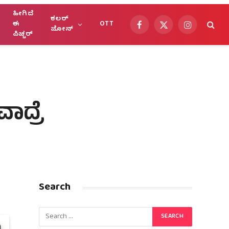
ಹೀಗಿದೆ
ಕಲರ್
ಈ
OTT
Facebook
X
Instagram
ಜೋನ್
ಪಿಚ್ಚರ್
(Twitter)
ಾದ್ರೆ
Search