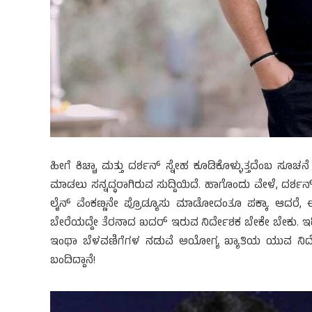
ಹೀಗೆ ಕಿಚ್ಚಾ ಮತ್ತು ದರ್ಶನ್ ಸ್ನೇಹ ಕೂಡಿಕೊಳ್ಳುತ್ತದೆಂಬ ಸೂಚನೆ
ಮಾಡಲು ಸನ್ನದ್ಧರಾಗಿರುವ ಸುದ್ದಿಯಿದೆ. ಹಾಗೊಂದು ವೇಳೆ, ದರ್ಶನ
ಲೈನ್ ವೆಂಕಣ್ಣನೇ ಪ್ರೊಡ್ಯೂಸು ಮಾಡೋದಂತೂ ಪಕ್ಕಾ. ಆದರೆ, ಈ ಇ
ಬೇರೆಯದ್ದೇ ತೆರನಾದ ಖದರ್ ಇರುವ ನಿರ್ದೇಶಕ ಬೇಕೇ ಬೇಕು. ಇದೀ
ಇಂಥಾ ಬೆಳವಣಿಗೆಗಳ ನಡುವೆ ಅಯೋಗ್ಯ ಖ್ಯಾತಿಯ ಯುವ ನಿರ್
ಬಂದಿದ್ದಾನೆ!