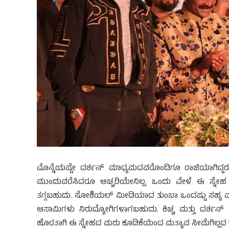
ಮೊನ್ನೆಯಷ್ಟೇ ದರ್ಶನ್ ಮಾಧ್ಯಮದವರೊಂದಿಗೂ ರಾಜಿಯಾಗಿದ್ದರು. ಎ
ಮುಂದುವರೆಸಿದರೂ ಅಚ್ಚರಿಯೇನಿಲ್ಲ. ಒಂದು ವೇಳೆ ಈ ಸ್ನೇಹ ಮ
ತಗ್ಗಬಹುದು. ಸೋಶಿಯಲ್ ಮೀಡಿಯಾದ ತುಂಬಾ ಒಂದಷ್ಟು ಸಹ್ಯ ವಾತಾವರಣ 
ಆಸಾಮಿಗಳು ನಿರುದ್ಯೋಗಿಗಳಾಗಬಹುದು. ಕಿಚ್ಚ ಮತ್ತು ದರ್
ಹೊರತಾಗಿ ಈ ಸ್ನೇಹದ ಮರು ಕೂಡಿಕೆಯಿಂದ ಮತ್ಯಾವ ಸೀಮೆಗಿಲ್ಲದ 