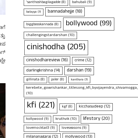
bahubali
(9)
'santhoshbagilagadde
(8)
bannadahejje
(18)
balayya
(7)
bollywood
(99)
biggbosskannada
(8)
ಾಗೆ
challengingstardarshan
(10)
ತು.
cinishodha
(205)
ರೋಪ
ಂಗ್
cinishodhareview
(16)
್ಲೇ
crime
(12)
darshan
(19)
darlingkrishna
(14)
gillinata
(8)
jailer
(8)
kanthara
(7)
kerebete_gowrishankar_titlesong_kfi_byvijayendra_shivamogga
(10)
kfi
(221)
kicchasudeep
(12)
kgf
(8)
lifestory
(20)
kruthvik
(10)
kollywood
(9)
lovemocktail3
(9)
loveseasons
(9)
mollywood
(13)
milananagaraj
(12)