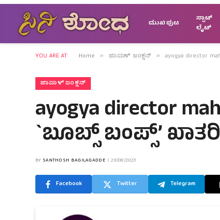
ಸ್ಪಾಟ್
ಮುಖಪುಟ
ಲೈಟ್
YOU ARE AT:
Home
ಜಾಪಾಳ್ ಜಂಕ್ಷನ್
ayogya director ma
»
»
ಜಾಪಾಳ್ ಜಂಕ್ಷನ್
ayogya director ma
`ಬೂಬ್ಸ್ ಬಂಪ್ಸ್’ ಖಾತರಿ
BY
SANTHOSH BAGILAGADDE
28/08/2023
Facebook
Twitter
Telegram