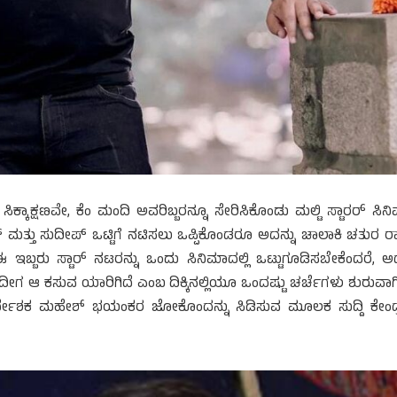
 ಸಿಕ್ಕಾಕ್ಷಣವೇ, ಕೆಂ ಮಂದಿ ಅವರಿಬ್ಬರನ್ನೂ ಸೇರಿಸಿಕೊಂಡು ಮಲ್ಟಿ ಸ್ಟಾರರ್ ಸಿನ
್ ಮತ್ತು ಸುದೀಪ್ ಒಟ್ಟಿಗೆ ನಟಿಸಲು ಒಪ್ಪಿಕೊಂಡರೂ ಅದನ್ನು ಚಾಲಾಕಿ ಚತುರ ರ
ಬ್ಬರು ಸ್ಟಾರ್ ನಟರನ್ನು ಒಂದು ಸಿನಿಮಾದಲ್ಲಿ ಒಟ್ಟುಗೂಡಿಸಬೇಕೆಂದರೆ, ಅದಕ
ಗ ಆ ಕಸುವ ಯಾರಿಗಿದೆ ಎಂಬ ದಿಕ್ಕಿನಲ್ಲಿಯೂ ಒಂದಷ್ಟು ಚರ್ಚೆಗಳು ಶುರುವಾಗಿ
ದೇಶಕ ಮಹೇಶ್ ಭಯಂಕರ ಜೋಕೊಂದನ್ನು ಸಿಡಿಸುವ ಮೂಲಕ ಸುದ್ದಿ ಕೇಂದ್ರಕ