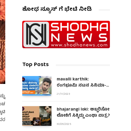
ಶೋಧ ನ್ಯೂಸ್ ಗೆ ಭೇಟಿ ನೀಡಿ
Top Posts
mavalli karthik:
ರಂಗಭೂಮಿ ನಟನ ಸಿನಿಮಾ-
ಮಾಧ್ಯಮ ಯಾನ!
21/11/2023
್ನು
ೊಂಚ
bhajarangi loki: ಅಬ್ಬರಿಸೋ
ಾಟಿ
ಲೋಕಿಗೆ ಸಿಕ್ಕಿದ್ದು ಎಂಥಾ ಪಾತ್ರ?
ಅದರ
30/05/2025