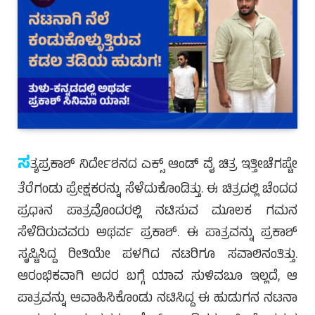
ಸ
ತ್ಯಪ್ರಕಾಶ್ ನಿರ್ದೇಶನದ ಎಕ್ಸ್ ಆಂಡ್ ವೈ ಚಿತ್ರ ಇತ್ತೀಚೆಗಷ್ಟೇ
ತೆರೆಗಂಡು ಪ್ರೇಕ್ಷಕರನ್ನು ಸೆಳೆದುಕೊಂಡಿತ್ತು. ಈ ಚಿತ್ರದಲ್ಲಿ ಚೆಂದದ
ಪ್ರಧಾನ ಪಾತ್ರವೊಂದರಲ್ಲಿ ನಟಿಸುವ ಮೂಲಕ ಗಮನ
ಸೆಳೆದಿರುವವರು ಅಥರ್ವ ಪ್ರಕಾಶ್. ಈ ಪಾತ್ರವನ್ನು ಪ್ರಕಾಶ್
ಸೃಷ್ಟಿಸಿದ್ದ ರೀತಿಯೇ ಪಳಗಿದ ನಟರಿಗೂ ಸವಾಲಿನಂತಿತ್ತು.
ಆರಂಭಿಕವಾಗಿ ಅದರ ಬಗ್ಗೆ ಯಾವ ಸುಳಿವಬೂ ಇಲ್ಲದೆ, ಆ
ಪಾತ್ರವನ್ನು ಆವಾಹಿಸಿಕೊಂಡು ನಟಿಸಿದ್ದ ಈ ಹುಡುಗನ ನಟನಾ