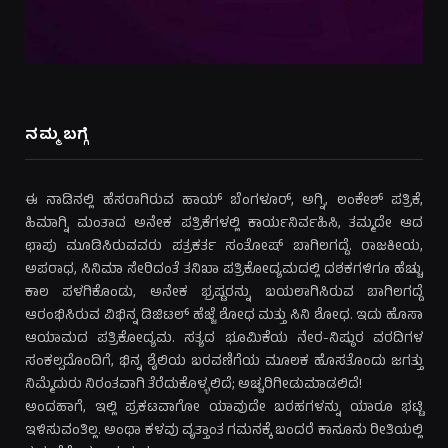
ನಮ್ಮ ಬಗ್ಗೆ
ಈ ನಾಡಿನಲ್ಲಿ ಹೆಸರಾಗಿರುವ ಹಾಯ್ ಬೆಂಗಳೂರ್, ಅಗ್ನಿ, ಲಂಕೇಶ್ ಪತ್ರಿಕೆ,
ಹಿಮಾಗ್ನಿ ಮಂತಾದ ಅನೇಕ ಪತ್ರಿಕೆಗಳಲ್ಲಿ ಕಾರ್ಯನಿರ್ವಹಿಸಿ, ತಮ್ಮದೇ ಆದ
ಛಾಪು ಮೂಡಿಸಿರುವವರು ಪತ್ರಕರ್ತ ಸಂತೋಷ್ ಬಾಗಿಲಗದ್ದೆ. ರಾಜಕೀಯ,
ಅಪರಾಧ, ಸಿನಿಮಾ ಸೇರಿದಂತೆ ತನಿಖಾ ಪತ್ರಿಕೋದ್ಯಮದಲ್ಲಿ ದಶಕಗಳಿಗೂ ಹೆಚ್ಚು
ಕಾಲ ಪಳಗಿಕೊಂಡು, ಅನೇಕ ಭ್ರಷ್ಟರನ್ನು ಬಯಲಾಗಿಸಿರುವ ಬಾಗಿಲಗದ್ದೆ
ಆರಂಭಿಸಿರುವ ವಿಭಿನ್ನ ಡಿಜಿಟಲ್ ಹೆಜ್ಜೆ ಶೋಧ ಮತ್ತು ಸಿನಿ ಶೋಧ. ಇದು ಹೊಸಾ
ಆಯಾಮದ ಪತ್ರಿಕೋದ್ಯಮ. ಸತ್ಯದ ಭೂಮಿಕೆಯ ನೇರ-ನಿಷ್ಠುರ ವರದಿಗಳ
ಸಂಕಲ್ಪದೊಂದಿಗೆ, ಭಿನ್ನ ಶೈಲಿಯ ಬರವಣಿಗೆಯ ಮೂಲಕ ಹೊಸತೊಂದು ಜಗತ್ತು
ನಿಮ್ಮೆದುರು ನಿರಂತವಾಗಿ ತೆರೆದುಕೊಳ್ಳಲಿದೆ; ಅಚ್ಚರಿಗೀಡುಮಾಡಲಿದೆ!
ಅಂದಹಾಗೆ, ಇಲ್ಲಿ ಪ್ರಕಟವಾಗೋ ಯಾವುದೇ ಬರಹಗಳನ್ನು ಯಾರೂ ಭಟ್ಟಿ
ಇಳಿಸುವಂತಿಲ್ಲ. ಅಂಥಾ ಕಳವು ವೃತ್ತಾಂತ ಗಮನಕ್ಕೆ ಬಂದರೆ ಕಾನೂನು ರೀತಿಯಲ್ಲಿ