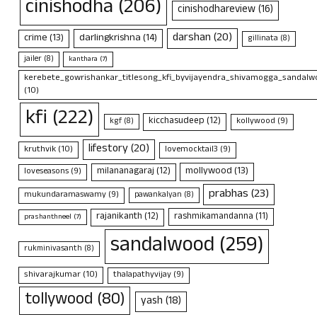
cinishodha
(206)
cinishodhareview
(16)
darshan
(20)
crime
(13)
darlingkrishna
(14)
gillinata
(8)
jailer
(8)
kanthara
(7)
kerebete_gowrishankar_titlesong_kfi_byvijayendra_shivamogga_sandalwo
(10)
kfi
(222)
kicchasudeep
(12)
kollywood
(9)
kgf
(8)
lifestory
(20)
kruthvik
(10)
lovemocktail3
(9)
mollywood
(13)
milananagaraj
(12)
loveseasons
(9)
prabhas
(23)
mukundaramaswamy
(9)
pawankalyan
(8)
rajanikanth
(12)
rashmikamandanna
(11)
prashanthneel
(7)
sandalwood
(259)
rukminivasanth
(8)
shivarajkumar
(10)
thalapathyvijay
(9)
tollywood
(80)
yash
(18)