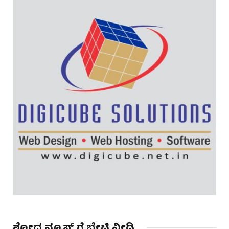
ಶೋಧ ನ್ಯೂಸ್ ಗೆ ಭೇಟಿ ನೀಡಿ