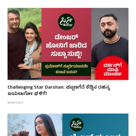
Challenging Star Darshan: ಪಟ್ಟಣಗೆರೆ ಶೆಡ್ಡಿನ ರಹಸ್ಯ
ಬಯಲಾಗೋ ಘಳಿಗೆ!
06/08/2026