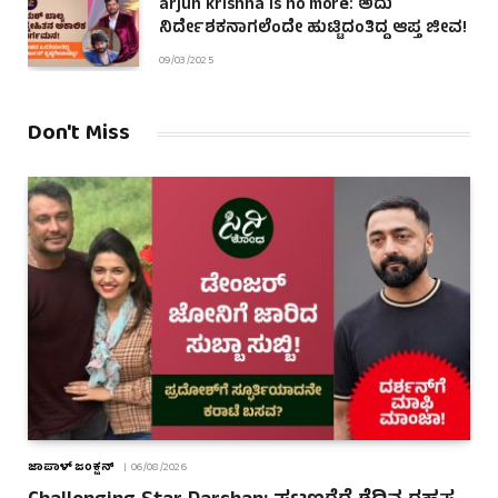
arjun krishna is no more: ಅದು
ನಿರ್ದೇಶಕನಾಗಲೆಂದೇ ಹುಟ್ಟಿದಂತಿದ್ದ ಆಪ್ತ ಜೀವ!
09/03/2025
Don't Miss
ಜಾಪಾಳ್ ಜಂಕ್ಷನ್
06/08/2026