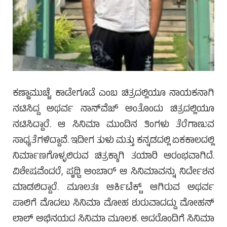
ಕಣ್ಣಾಮುಚ್ಚೆ ಕಾಡೇಗೂಡೆ ಎಂಬ ಚಿತ್ರದಲ್ಲಿಯೂ ನಾಯಕನಾಗಿ
ನಟಿಸಿದ್ದ ಅಥರ್ವ ನಾನ್‌ವೆಜ್ ಅಂತೊಂದು ಚಿತ್ರದಲ್ಲಿಯೂ
ನಟಿಸಿದ್ದಾರೆ. ಆ ಸಿನಿಮಾ ಮುಂದಿನ ತಿಂಗಳು ತೆರೆಗಾಣುವ
ಸಾಧ್ಯತೆಗಳಿದ್ದಾವೆ. ಇದೀಗ ತುಳು ಮತ್ತು ಕನ್ನಡದಲ್ಲಿ ಏಕಕಾಲದಲ್ಲಿ
ನಿರ್ಮಾಣಗೊಳ್ಳಲಿರುವ ಚಿತ್ರಕ್ಕಾಗಿ ತಯಾರಿ ಆರಂಭವಾಗಿದೆ.
ವಿಶೇಷವೆಂದರೆ, ಪೃಥ್ವಿ ಅಂಬಾರ್ ಆ ಸಿನಿಮಾವನ್ನು ನಿರ್ದೇಶನ
ಮಾಡಲಿದ್ದಾರೆ. ಮೂಲತಃ ಆರ್ಕಿಟೆಕ್ಟ್ ಆಗಿರುವ ಅಥರ್ವ
ಪಾಲಿಗೆ ಮೊದಲು ಸಿನಿಮಾ ಮೋಹ ಶುರುವಾದದ್ದು ಮೋಹನ್
ಲಾಲ್ ಅಭಿನಯದ ಸಿನಿಮಾ ಮೂಲಕ. ಅದರೊಂದಿಗೆ ಸಿನಿಮಾ