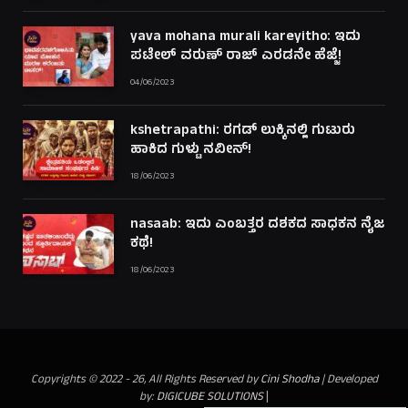
yava mohana murali kareyitho: ಇದು
ಪಟೇಲ್ ವರುಣ್ ರಾಜ್ ಎರಡನೇ ಹೆಜ್ಜೆ!
04/06/2023
kshetrapathi: ರಗಡ್ ಲುಕ್ಕಿನಲ್ಲಿ ಗುಟುರು
ಹಾಕಿದ ಗುಳ್ಟು ನವೀನ್!
18/06/2023
nasaab: ಇದು ಎಂಬತ್ತರ ದಶಕದ ಸಾಧಕನ ನೈಜ
ಕಥೆ!
18/06/2023
Copyrights © 2022 - 26, All Rights Reserved by
Cini Shodha
| Developed
by:
DIGICUBE SOLUTIONS
|