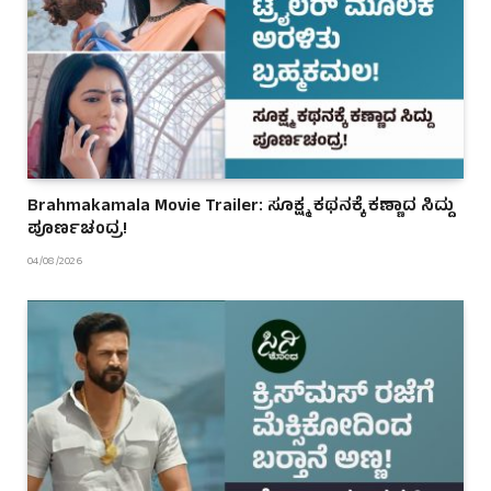
Brahmakamala Movie Trailer: ಸೂಕ್ಷ್ಮ ಕಥನಕ್ಕೆ ಕಣ್ಣಾದ ಸಿದ್ದು
ಪೂರ್ಣಚಂದ್ರ!
04/08/2026