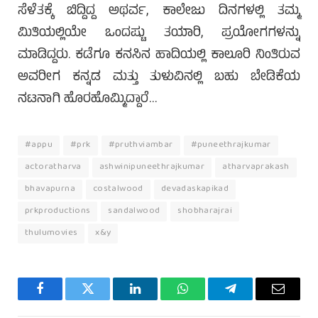
ಸೆಳೆತಕ್ಕೆ ಬಿದ್ದಿದ್ದ ಅಥರ್ವ, ಕಾಲೇಜು ದಿನಗಳಲ್ಲಿ ತಮ್ಮ
ಮಿತಿಯಲ್ಲಿಯೇ ಒಂದಷ್ಟು ತಯಾರಿ, ಪ್ರಯೋಗಗಳನ್ನು
ಮಾಡಿದ್ದರು. ಕಡೆಗೂ ಕನಸಿನ ಹಾದಿಯಲ್ಲಿ ಕಾಲೂರಿ ನಿಂತಿರುವ
ಅವರೀಗ ಕನ್ನಡ ಮತ್ತು ತುಳುವಿನಲ್ಲಿ ಬಹು ಬೇಡಿಕೆಯ
ನಟನಾಗಿ ಹೊರಹೊಮ್ಮಿದ್ದಾರೆ…
#appu
#prk
#pruthviambar
#puneethrajkumar
actoratharva
ashwinipuneethrajkumar
atharvaprakash
bhavapurna
costalwood
devadaskapikad
prkproductions
sandalwood
shobharajrai
thulumovies
x&y
Facebook
Twitter
LinkedIn
WhatsApp
Telegram
Email