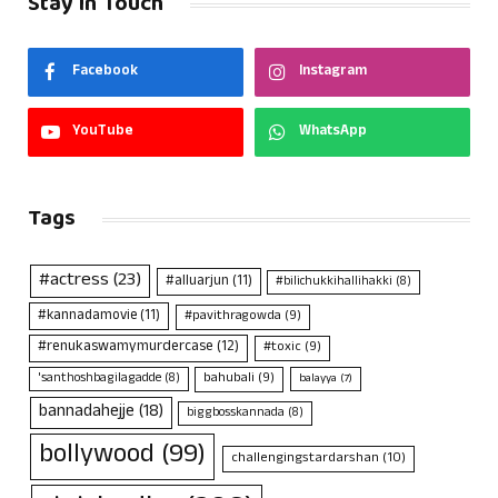
Stay In Touch
Facebook
Instagram
YouTube
WhatsApp
Tags
#actress
(23)
#alluarjun
(11)
#bilichukkihallihakki
(8)
#kannadamovie
(11)
#pavithragowda
(9)
#renukaswamymurdercase
(12)
#toxic
(9)
bahubali
(9)
'santhoshbagilagadde
(8)
balayya
(7)
bannadahejje
(18)
biggbosskannada
(8)
bollywood
(99)
challengingstardarshan
(10)