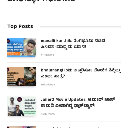
Top Posts
mavalli karthik: ರಂಗಭೂಮಿ ನಟನ
ಸಿನಿಮಾ-ಮಾಧ್ಯಮ ಯಾನ!
21/11/2023
bhajarangi loki: ಅಬ್ಬರಿಸೋ ಲೋಕಿಗೆ ಸಿಕ್ಕಿದ್ದು
ಎಂಥಾ ಪಾತ್ರ?
30/05/2025
Jailer2 Movie Updates: ಆಮೀರ್ ಖಾನ್
ಕಾಮಿಡಿ ಪೀಸಾಗಿದ್ದ ಫ್ಲಾಶ್‌ಬ್ಯಾಕ್!
05/12/2025