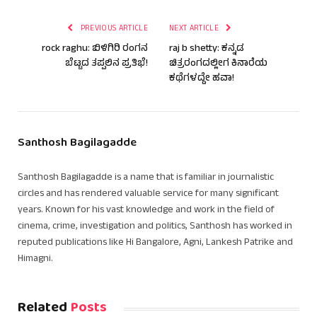
PREVIOUS ARTICLE
NEXT ARTICLE
rock raghu: ಬಿಳಿಗಿರಿ ರಂಗನ
raj b shetty: ಕನ್ನಡ
ಬೆಟ್ಟದ ತಪ್ಪಲಿನ ಪ್ರತಿಭೆ!
ಚಿತ್ರರಂಗದಲ್ಲೀಗ ಕಿನಾರೆಯ
ಕಥೆಗಳದ್ದೇ ಹವಾ!
Santhosh Bagilagadde
Santhosh Bagilagadde is a name that is familiar in journalistic
circles and has rendered valuable service for many significant
years. Known for his vast knowledge and work in the field of
cinema, crime, investigation and politics, Santhosh has worked in
reputed publications like Hi Bangalore, Agni, Lankesh Patrike and
Himagni.
Related
Posts