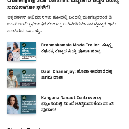
Challenging Star Darshan: ಪಟ್ಟಣಗೆರೆ ಶೆಡ್ಡಿನ ರಹಸ್ಯ
ಬಯಲಾಗೋ ಘಳಿಗೆ!
ಇತ್ತ ದರ್ಶನ್ ಅಭಿಮಾನಿಗಳು ಹೋದಲ್ಲಿ ಬಂದಲ್ಲಿ ಮತಿಗೆಟ್ಟವರಂತೆ ಡಿ
ಬಾಸ್ ಅಂತೆಲ್ಲ ಘೋಷಣೆ ಕೂಗುತ್ತಾ ಅವಿವೇಕಿಗಳಂತಾಡುತ್ತಿದ್ದಾರೆ. ಇದೇ
ಪಾಳೆಯದ ಒಂದಷ್ಟು…
Brahmakamala Movie Trailer: ಸೂಕ್ಷ್ಮ
ಕಥನಕ್ಕೆ ಕಣ್ಣಾದ ಸಿದ್ದು ಪೂರ್ಣಚಂದ್ರ!
Daali Dhananjay: ಹೊಸಾ ಅವತಾರದಲ್ಲಿ
ಟಗರು ಡಾಲಿ!
Kangana Ranaut Controvercy:
ಭ್ರಾಂತಿಯಲ್ಲಿ ಮಿಂದೇಳುತ್ತಿರುವಾಕೆಯ ವಾಂತಿ
ಪುರಾಣ!