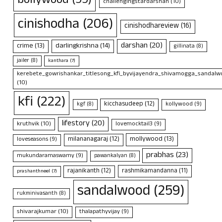
bollywood
(99)
challengingstardarshan
(10)
cinishodha
(206)
cinishodhareview
(16)
darshan
(20)
crime
(13)
darlingkrishna
(14)
gillinata
(8)
jailer
(8)
kanthara
(7)
kerebete_gowrishankar_titlesong_kfi_byvijayendra_shivamogga_sandalwo
(10)
kfi
(222)
kicchasudeep
(12)
kollywood
(9)
kgf
(8)
lifestory
(20)
kruthvik
(10)
lovemocktail3
(9)
mollywood
(13)
milananagaraj
(12)
loveseasons
(9)
prabhas
(23)
mukundaramaswamy
(9)
pawankalyan
(8)
rajanikanth
(12)
rashmikamandanna
(11)
prashanthneel
(7)
sandalwood
(259)
rukminivasanth
(8)
shivarajkumar
(10)
thalapathyvijay
(9)