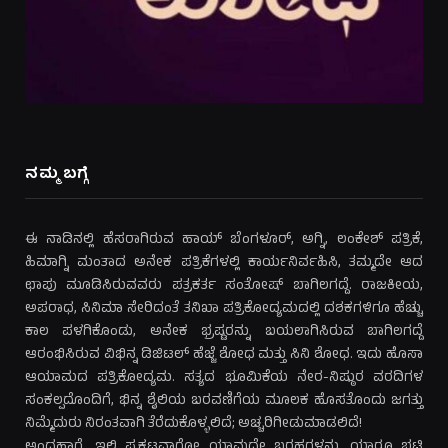
ನಮ್ಮ ಬಗ್ಗೆ
ಈ ನಾಡಿನಲ್ಲಿ ಹೆಸರಾಗಿರುವ ಹಾಯ್ ಬೆಂಗಳೂರ್, ಅಗ್ನಿ, ಲಂಕೇಶ್ ಪತ್ರಿಕೆ,
ಹಿಮಾಗ್ನಿ ಮಂತಾದ ಅನೇಕ ಪತ್ರಿಕೆಗಳಲ್ಲಿ ಕಾರ್ಯನಿರ್ವಹಿಸಿ, ತಮ್ಮದೇ ಆದ
ಛಾಪು ಮೂಡಿಸಿರುವವರು ಪತ್ರಕರ್ತ ಸಂತೋಷ್ ಬಾಗಿಲಗದ್ದೆ. ರಾಜಕೀಯ,
ಅಪರಾಧ, ಸಿನಿಮಾ ಸೇರಿದಂತೆ ತನಿಖಾ ಪತ್ರಿಕೋದ್ಯಮದಲ್ಲಿ ದಶಕಗಳಿಗೂ ಹೆಚ್ಚು
ಕಾಲ ಪಳಗಿಕೊಂಡು, ಅನೇಕ ಭ್ರಷ್ಟರನ್ನು ಬಯಲಾಗಿಸಿರುವ ಬಾಗಿಲಗದ್ದೆ
ಆರಂಭಿಸಿರುವ ವಿಭಿನ್ನ ಡಿಜಿಟಲ್ ಹೆಜ್ಜೆ ಶೋಧ ಮತ್ತು ಸಿನಿ ಶೋಧ. ಇದು ಹೊಸಾ
ಆಯಾಮದ ಪತ್ರಿಕೋದ್ಯಮ. ಸತ್ಯದ ಭೂಮಿಕೆಯ ನೇರ-ನಿಷ್ಠುರ ವರದಿಗಳ
ಸಂಕಲ್ಪದೊಂದಿಗೆ, ಭಿನ್ನ ಶೈಲಿಯ ಬರವಣಿಗೆಯ ಮೂಲಕ ಹೊಸತೊಂದು ಜಗತ್ತು
ನಿಮ್ಮೆದುರು ನಿರಂತವಾಗಿ ತೆರೆದುಕೊಳ್ಳಲಿದೆ; ಅಚ್ಚರಿಗೀಡುಮಾಡಲಿದೆ!
ಅಂದಹಾಗೆ, ಇಲ್ಲಿ ಪ್ರಕಟವಾಗೋ ಯಾವುದೇ ಬರಹಗಳನ್ನು ಯಾರೂ ಭಟ್ಟಿ