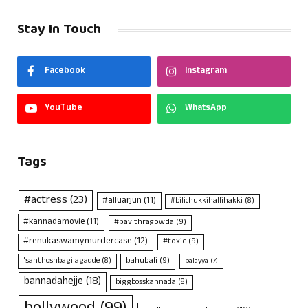
Stay In Touch
Facebook
Instagram
YouTube
WhatsApp
Tags
#actress
(23)
#alluarjun
(11)
#bilichukkihallihakki
(8)
#kannadamovie
(11)
#pavithragowda
(9)
#renukaswamymurdercase
(12)
#toxic
(9)
bahubali
(9)
'santhoshbagilagadde
(8)
balayya
(7)
bannadahejje
(18)
biggbosskannada
(8)