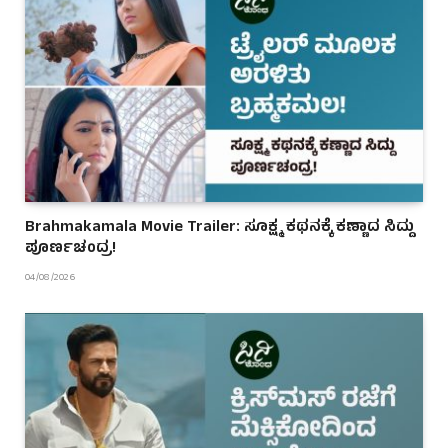
Brahmakamala Movie Trailer: ಸೂಕ್ಷ್ಮ ಕಥನಕ್ಕೆ ಕಣ್ಣಾದ ಸಿದ್ದು
ಪೂರ್ಣಚಂದ್ರ!
04/08/2026