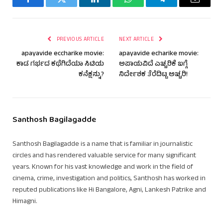
Facebook
Twitter
LinkedIn
WhatsApp
Telegram
Email
PREVIOUS ARTICLE
NEXT ARTICLE
apayavide eccharike movie:
apayavide echarike movie:
ಕಾಡ ಗರ್ಭದ ಕಥೆಗಿದೆಯಾ ಸಿಟಿಯ
ಅಪಾಯವಿದೆ ಎಚ್ಚರಿಕೆ ಬಗ್ಗೆ
ಕನೆಕ್ಷನ್ನು?
ನಿರ್ದೇಶಕ ತೆರೆದಿಟ್ಟ ಅಚ್ಚರಿ!
Santhosh Bagilagadde
Santhosh Bagilagadde is a name that is familiar in journalistic
circles and has rendered valuable service for many significant
years. Known for his vast knowledge and work in the field of
cinema, crime, investigation and politics, Santhosh has worked in
reputed publications like Hi Bangalore, Agni, Lankesh Patrike and
Himagni.