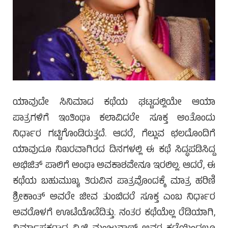
ಯಾವುದೇ ಸಿನಿಮಾದ ಕಥೆಯ ಘಟ್ಟದಲ್ಲಿಯೇ ಆಯಾ
ಪಾತ್ರಗಳಿಗೆ ಇಂತಿಂಥಾ ಕಲಾವಿದರೇ ಸೂಕ್ತ ಅಂತೊಂದು
ನಿರ್ಧಾರ ಗಟ್ಟಿಗೊಂಡಿರುತ್ತದೆ. ಆದರೆ, ಗೆಲ್ಲುವ ಛಲದೊಂದಿಗೆ
ಯಾವುದೂ ನಿಖರವಾಗಿರದ ದಿನಗಳಲ್ಲಿ ಈ ಕಥೆ ಸಿದ್ಧಪಡಿಸಿದ್ದ
ಅಭಿಜಿತ್ ಪಾಲಿಗೆ ಅಂಥಾ ಅವಕಾಶವೇನೂ ಇರಲಿಲ್ಲ. ಆದರೆ, ಈ
ಕಥೆಯ ಬಹುಮುಖ್ಯ ತಿರುವಿನ ಪಾತ್ರವೊಂದಕ್ಕೆ ಮಾತ್ರ ಹರಿಣಿ
ಶ್ರೀಕಾಂತ್ ಅವರೇ ಜೀವ ತುಂಬಿದರೆ ಸೂಕ್ತ ಎಂಬ ನಿರ್ಧಾರ
ಅವರೊಳಗೆ ಊಟೆಯೊಡೆದಿತ್ತು. ನಂತರ ಕಥೆಯೆಲ್ಲ ರೆಡಿಯಾಗಿ,