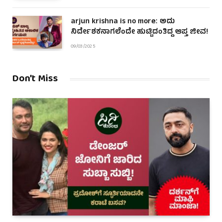
arjun krishna is no more: ಅದು
ನಿರ್ದೇಶಕನಾಗಲೆಂದೇ ಹುಟ್ಟಿದಂತಿದ್ದ ಆಪ್ತ ಜೀವ!
09/03/2025
Don't Miss