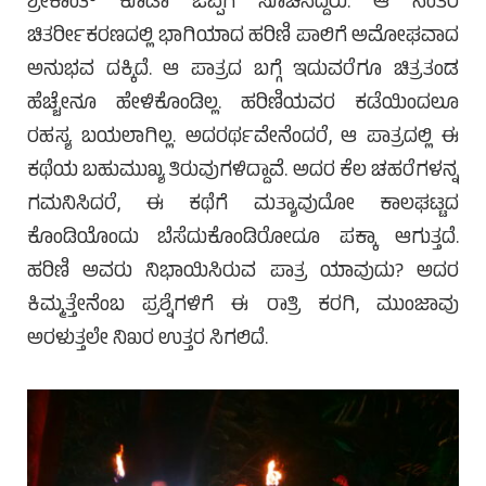
ಶ್ರೀಕಾಂತ್ ಕೂಡಾ ಒಪ್ಪಿಗೆ ಸೂಚಿಸಿದ್ದರು. ಆ ನಂತರ
ಚಿತರ್ರೀಕರಣದಲ್ಲಿ ಭಾಗಿಯಾದ ಹರಿಣಿ ಪಾಲಿಗೆ ಅಮೋಘವಾದ
ಅನುಭವ ದಕ್ಕಿದೆ. ಆ ಪಾತ್ರದ ಬಗ್ಗೆ ಇದುವರೆಗೂ ಚಿತ್ರತಂಡ
ಹೆಚ್ಚೇನೂ ಹೇಳಿಕೊಂಡಿಲ್ಲ. ಹರಿಣಿಯವರ ಕಡೆಯಿಂದಲೂ
ರಹಸ್ಯ ಬಯಲಾಗಿಲ್ಲ. ಅದರರ್ಥವೇನೆಂದರೆ, ಆ ಪಾತ್ರದಲ್ಲಿ ಈ
ಕಥೆಯ ಬಹುಮುಖ್ಯ ತಿರುವುಗಳಿದ್ದಾವೆ. ಅದರ ಕೆಲ ಚಹರೆಗಳನ್ನ
ಗಮನಿಸಿದರೆ, ಈ ಕಥೆಗೆ ಮತ್ಯಾವುದೋ ಕಾಲಘಟ್ಟದ
ಕೊಂಡಿಯೊಂದು ಬೆಸೆದುಕೊಂಡಿರೋದೂ ಪಕ್ಕಾ ಆಗುತ್ತದೆ.
ಹರಿಣಿ ಅವರು ನಿಭಾಯಿಸಿರುವ ಪಾತ್ರ ಯಾವುದು? ಅದರ
ಕಿಮ್ಮತ್ತೇನೆಂಬ ಪ್ರಶ್ನೆಗಳಿಗೆ ಈ ರಾತ್ರಿ ಕರಗಿ, ಮುಂಜಾವು
ಅರಳುತ್ತಲೇ ನಿಖರ ಉತ್ತರ ಸಿಗಲಿದೆ.