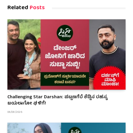
Related
Posts
Challenging Star Darshan: ಪಟ್ಟಣಗೆರೆ ಶೆಡ್ಡಿನ ರಹಸ್ಯ
ಬಯಲಾಗೋ ಘಳಿಗೆ!
06/08/2026