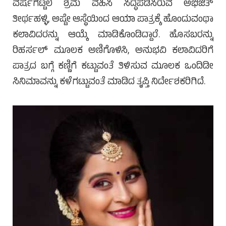
ವರ್ಷಗಟ್ಟಲೆ ಶ್ರಮ ವಹಿಸಿ ಸಿದ್ಧಪಡಿಸಿರುವ ಅಭಿಜಿತ್
ತೀರ್ಥಹಳ್ಳಿ, ಅಷ್ಟೇ ಆಸ್ಥೆಯಿಂದ ಆಯಾ ಪಾತ್ರಕ್ಕೆ ಹೊಂದುವಂಥಾ
ಕಲಾವಿದರನ್ನು ಆಯ್ಕೆ ಮಾಡಿಕೊಂಡಿದ್ದಾರೆ. ಹೊಸಬರನ್ನು
ರಿಹರ್ಸಲ್ ಮೂಲಕ ಅಣಿಗೊಳಿಸಿ, ಅನುಭವಿ ಕಲಾವಿದರಿಗೆ
ಪಾತ್ರದ ಬಗ್ಗೆ ಕಣ್ಣಿಗೆ ಕಟ್ಟುವಂತೆ ತಿಳಿಸುವ ಮೂಲಕ ಒಂದಿಡೀ
ಸಿನಿಮಾವನ್ನು ಕಳೆಗಟ್ಟುವಂತೆ ಮಾಡಿದ ತೃಪ್ತಿ ನಿರ್ದೇಶಕರಿಗಿದೆ.