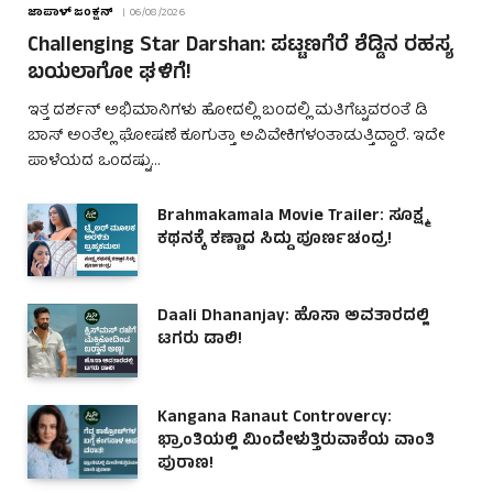
ಜಾಪಾಳ್ ಜಂಕ್ಷನ್
06/08/2026
Challenging Star Darshan: ಪಟ್ಟಣಗೆರೆ ಶೆಡ್ಡಿನ ರಹಸ್ಯ
ಬಯಲಾಗೋ ಘಳಿಗೆ!
ಇತ್ತ ದರ್ಶನ್ ಅಭಿಮಾನಿಗಳು ಹೋದಲ್ಲಿ ಬಂದಲ್ಲಿ ಮತಿಗೆಟ್ಟವರಂತೆ ಡಿ
ಬಾಸ್ ಅಂತೆಲ್ಲ ಘೋಷಣೆ ಕೂಗುತ್ತಾ ಅವಿವೇಕಿಗಳಂತಾಡುತ್ತಿದ್ದಾರೆ. ಇದೇ
ಪಾಳೆಯದ ಒಂದಷ್ಟು…
Brahmakamala Movie Trailer: ಸೂಕ್ಷ್ಮ
ಕಥನಕ್ಕೆ ಕಣ್ಣಾದ ಸಿದ್ದು ಪೂರ್ಣಚಂದ್ರ!
Daali Dhananjay: ಹೊಸಾ ಅವತಾರದಲ್ಲಿ
ಟಗರು ಡಾಲಿ!
Kangana Ranaut Controvercy:
ಭ್ರಾಂತಿಯಲ್ಲಿ ಮಿಂದೇಳುತ್ತಿರುವಾಕೆಯ ವಾಂತಿ
ಪುರಾಣ!