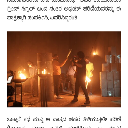
ನಿರ್ಮಾಪಕರಾದ ವಿ.ಜಿ ಮಂಜುನಾಥ್ ಅವರ ಕಡೆಯಿಂದಲೂ
ಗ್ರೀನ್ ಸಿಗ್ನಲ್ ಬಂದ ನಂತರ ಅಭಿಜಿತ್ ಹರಿಣಿಯವರನ್ನು ಈ
ಪಾತ್ರಕ್ಕಾಗಿ ಸಂಪರ್ಕಿಸಿ, ವಿವರಿಸಿದ್ದರಂತೆ.
ಒಟ್ಟಾರೆ ಕಥೆ ಮತ್ತು ಆ ಪಾತ್ರದ ಚಹರೆ ತಿಳಿಯುತ್ತಲೇ ಹರಿಣಿ