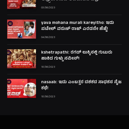
03/06/2023
yava mohana murali kareyitho: ಇದು
ಪಟೇಲ್ ವರುಣ್ ರಾಜ್ ಎರಡನೇ ಹೆಜ್ಜೆ!
04/06/2023
kshetrapathi: ರಗಡ್ ಲುಕ್ಕಿನಲ್ಲಿ ಗುಟುರು
ಹಾಕಿದ ಗುಳ್ಟು ನವೀನ್!
18/06/2023
nasaab: ಇದು ಎಂಬತ್ತರ ದಶಕದ ಸಾಧಕನ ನೈಜ
ಕಥೆ!
18/06/2023