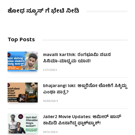
ಶೋಧ ನ್ಯೂಸ್ ಗೆ ಭೇಟಿ ನೀಡಿ
Top Posts
mavalli karthik: ರಂಗಭೂಮಿ ನಟನ
ಸಿನಿಮಾ-ಮಾಧ್ಯಮ ಯಾನ!
21/11/2023
bhajarangi loki: ಅಬ್ಬರಿಸೋ ಲೋಕಿಗೆ ಸಿಕ್ಕಿದ್ದು
ಎಂಥಾ ಪಾತ್ರ?
30/05/2025
Jailer2 Movie Updates: ಆಮೀರ್ ಖಾನ್
ಕಾಮಿಡಿ ಪೀಸಾಗಿದ್ದ ಫ್ಲಾಶ್‌ಬ್ಯಾಕ್!
05/12/2025