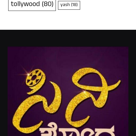
tollywood
(80)
yash
(18)