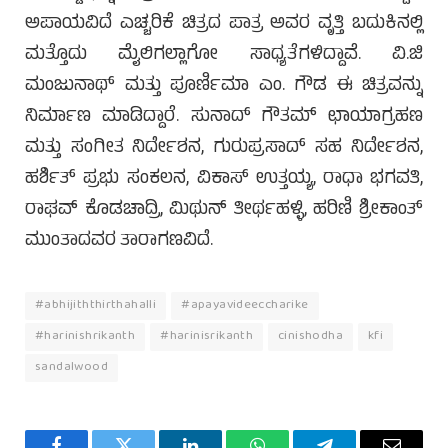
ಅಪಾಯವಿದೆ ಎಚ್ಚರಿಕೆ ಚಿತ್ರದ ಪಾತ್ರ ಅವರ ವೃತ್ತಿ ಬದುಕಿನಲ್ಲಿ
ಮತ್ತೊದು ಮೈಲಿಗಲ್ಲಾಗೋ ಸಾಧ್ಯತೆಗಳಿದ್ದಾವೆ. ವಿ.ಜಿ
ಮಂಜುನಾಥ್ ಮತ್ತು ಪೂರ್ಣಿಮಾ ಎಂ. ಗೌಡ ಈ ಚಿತ್ರವನ್ನು
ನಿರ್ಮಾಣ ಮಾಡಿದ್ದಾರೆ. ಸುನಾದ್ ಗೌತಮ್ ಛಾಯಾಗ್ರಹಣ
ಮತ್ತು ಸಂಗೀತ ನಿರ್ದೇಶನ, ಗುರುಪ್ರಸಾದ್ ಸಹ ನಿರ್ದೇಶನ,
ಹರ್ಶಿತ್ ಪ್ರಭು ಸಂಕಲನ, ವಿಕಾಸ್ ಉತ್ತಯ್ಯ, ರಾಧಾ ಭಗವತಿ,
ರಾಘವ್ ಕೊಡಚಾದ್ರಿ, ಮಿಥುನ್ ತೀರ್ಥಹಳ್ಳಿ, ಹರಿಣಿ ಶ್ರೀಕಾಂತ್
ಮುಂತಾದವರ ತಾರಾಗಣವಿದೆ.
#abhijiththirthahalli
#apayavideeccharike
#harinishrikanth
#harinisrikanth
cinishodha
kfi
sandalwood