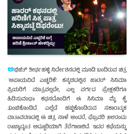
ಅ
ಭಿಜಿತ್ ತೀರ್ಥಹಳ್ಳಿ ನಿರ್ದೇಶನದಲ್ಲಿ ಮೂಡಿ ಬಂದಿರುವ ಚಿತ್ರ
`ಅಪಾಯವಿದೆ ಎಚ್ಚರಿಕೆ’. ಕನ್ನಡದಲ್ಲಿನ ಹಾರರ್ ಸಿನಿಮಾ
ಪ್ರಿಯರಿಗೆ ಮಾತ್ರವಲ್ಲದೇ, ಎಲ್ಲ ವರ್ಗದ ಪ್ರೇಕ್ಷಕರಿಗೂ
ಹಿಡಿಸುವಂಥಾ ಕಥನದೊಂದಿಗೆ ಈ ಸಿನಿಮಾ ಮೈ ಕೈ
ತುಂಬಿಕೊಂಡಿದೆ. ಎಲ್ಲೆಡೆ ಹಬ್ಬಿಕೊಂಡಿರುವ ಸಕಾರಾತ್ಮಕ
ವಾತಾವರಣದಲ್ಲಿ ಈ ಚಿತ್ರ ನಾಳೆ ಅಂದರೆ, ಫೆಬ್ರವರಿ ೨೮ರಂದು
ರಾಜ್ಯಾದ್ಯಂತ ಅದ್ದೂರಿಯಾಗಿ ತೆರೆಗಾಣಲಿದೆ. ಇದರ ಕಥೆಯನ್ನು