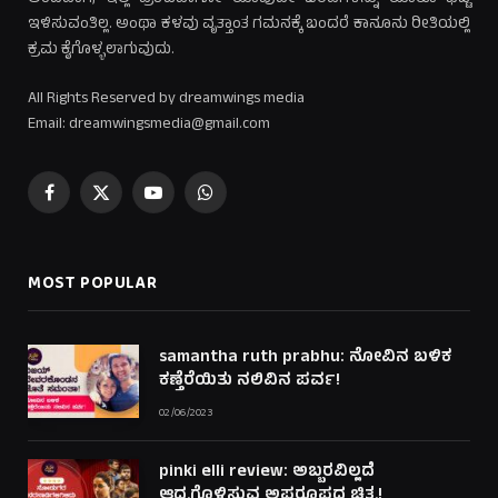
ಇಳಿಸುವಂತಿಲ್ಲ. ಅಂಥಾ ಕಳವು ವೃತ್ತಾಂತ ಗಮನಕ್ಕೆ ಬಂದರೆ ಕಾನೂನು ರೀತಿಯಲ್ಲಿ
ಕ್ರಮ ಕೈಗೊಳ್ಳಲಾಗುವುದು.
All Rights Reserved by dreamwings media
Email: dreamwingsmedia@gmail.com
Facebook
X
YouTube
WhatsApp
(Twitter)
MOST POPULAR
samantha ruth prabhu: ನೋವಿನ ಬಳಿಕ
ಕಣ್ತೆರೆಯಿತು ನಲಿವಿನ ಪರ್ವ!
02/06/2023
pinki elli review: ಅಬ್ಬರವಿಲ್ಲದೆ
ಆದ್ರ್ರಗೊಳಿಸುವ ಅಪರೂಪದ ಚಿತ್ರ!