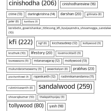
cinishodha
(206)
cinishodhareview
(16)
darshan
(20)
crime
(13)
darlingkrishna
(14)
gillinata
(8)
jailer
(8)
kanthara
(7)
kerebete_gowrishankar_titlesong_kfi_byvijayendra_shivamogga_sandalwo
(10)
kfi
(222)
kicchasudeep
(12)
kollywood
(9)
kgf
(8)
lifestory
(20)
kruthvik
(10)
lovemocktail3
(9)
mollywood
(13)
milananagaraj
(12)
loveseasons
(9)
prabhas
(23)
mukundaramaswamy
(9)
pawankalyan
(8)
rajanikanth
(12)
rashmikamandanna
(11)
prashanthneel
(7)
sandalwood
(259)
rukminivasanth
(8)
shivarajkumar
(10)
thalapathyvijay
(9)
tollywood
(80)
yash
(18)