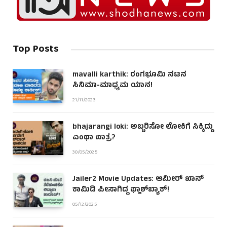
Top Posts
mavalli karthik: ರಂಗಭೂಮಿ ನಟನ
ಸಿನಿಮಾ-ಮಾಧ್ಯಮ ಯಾನ!
21/11/2023
bhajarangi loki: ಅಬ್ಬರಿಸೋ ಲೋಕಿಗೆ ಸಿಕ್ಕಿದ್ದು
ಎಂಥಾ ಪಾತ್ರ?
30/05/2025
Jailer2 Movie Updates: ಆಮೀರ್ ಖಾನ್
ಕಾಮಿಡಿ ಪೀಸಾಗಿದ್ದ ಫ್ಲಾಶ್‌ಬ್ಯಾಕ್!
05/12/2025