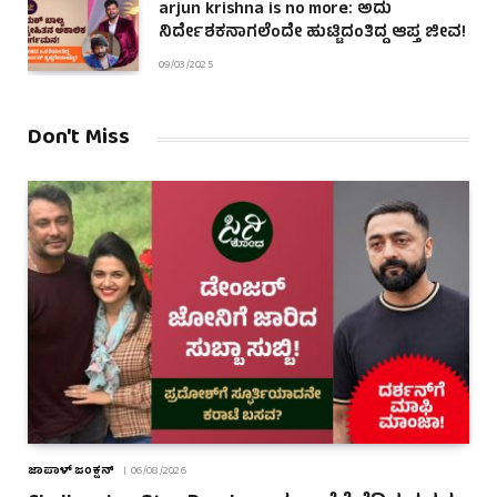
arjun krishna is no more: ಅದು
ನಿರ್ದೇಶಕನಾಗಲೆಂದೇ ಹುಟ್ಟಿದಂತಿದ್ದ ಆಪ್ತ ಜೀವ!
09/03/2025
Don't Miss
ಜಾಪಾಳ್ ಜಂಕ್ಷನ್
06/08/2026