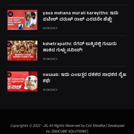
yava mohana murali kareyitho: ಇದು
ಪಟೇಲ್ ವರುಣ್ ರಾಜ್ ಎರಡನೇ ಹೆಜ್ಜೆ!
04/06/2023
kshetrapathi: ರಗಡ್ ಲುಕ್ಕಿನಲ್ಲಿ ಗುಟುರು
ಹಾಕಿದ ಗುಳ್ಟು ನವೀನ್!
18/06/2023
nasaab: ಇದು ಎಂಬತ್ತರ ದಶಕದ ಸಾಧಕನ ನೈಜ
ಕಥೆ!
18/06/2023
Copyrights © 2022 - 26, All Rights Reserved by
Cini Shodha
| Developed
by:
DIGICUBE SOLUTIONS
|