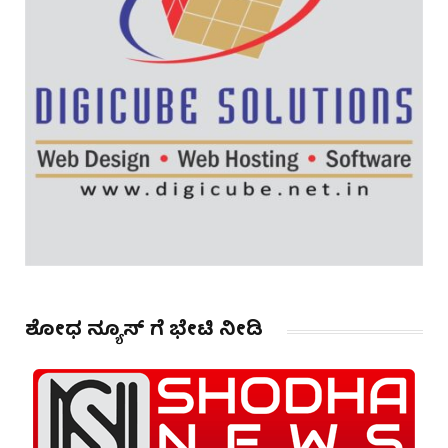
ಶೋಧ ನ್ಯೂಸ್ ಗೆ ಭೇಟಿ ನೀಡಿ