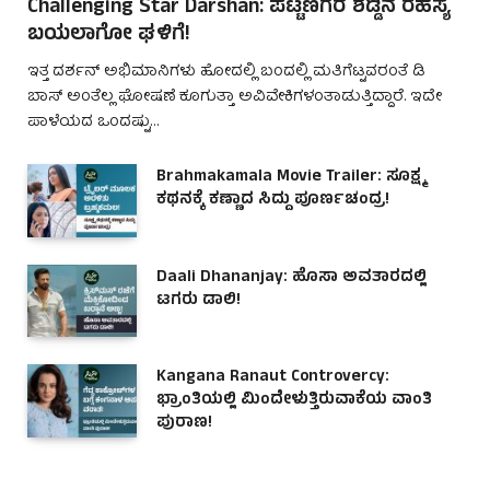
Challenging Star Darshan: ಪಟ್ಟಣಗೆರೆ ಶೆಡ್ಡಿನ ರಹಸ್ಯ
ಬಯಲಾಗೋ ಘಳಿಗೆ!
ಇತ್ತ ದರ್ಶನ್ ಅಭಿಮಾನಿಗಳು ಹೋದಲ್ಲಿ ಬಂದಲ್ಲಿ ಮತಿಗೆಟ್ಟವರಂತೆ ಡಿ
ಬಾಸ್ ಅಂತೆಲ್ಲ ಘೋಷಣೆ ಕೂಗುತ್ತಾ ಅವಿವೇಕಿಗಳಂತಾಡುತ್ತಿದ್ದಾರೆ. ಇದೇ
ಪಾಳೆಯದ ಒಂದಷ್ಟು…
Brahmakamala Movie Trailer: ಸೂಕ್ಷ್ಮ
ಕಥನಕ್ಕೆ ಕಣ್ಣಾದ ಸಿದ್ದು ಪೂರ್ಣಚಂದ್ರ!
Daali Dhananjay: ಹೊಸಾ ಅವತಾರದಲ್ಲಿ
ಟಗರು ಡಾಲಿ!
Kangana Ranaut Controvercy:
ಭ್ರಾಂತಿಯಲ್ಲಿ ಮಿಂದೇಳುತ್ತಿರುವಾಕೆಯ ವಾಂತಿ
ಪುರಾಣ!