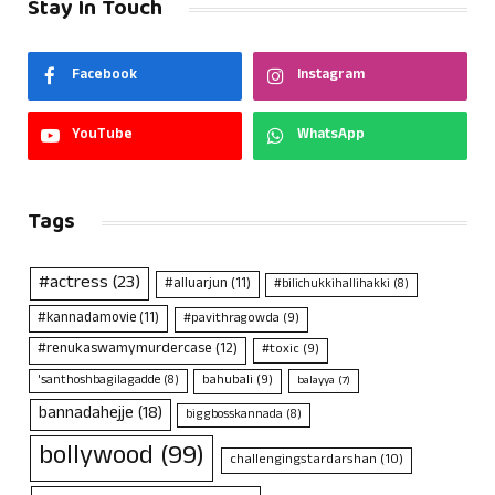
Stay In Touch
Facebook
Instagram
YouTube
WhatsApp
Tags
#actress
(23)
#alluarjun
(11)
#bilichukkihallihakki
(8)
#kannadamovie
(11)
#pavithragowda
(9)
#renukaswamymurdercase
(12)
#toxic
(9)
bahubali
(9)
'santhoshbagilagadde
(8)
balayya
(7)
bannadahejje
(18)
biggbosskannada
(8)
bollywood
(99)
challengingstardarshan
(10)