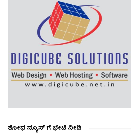
ಶೋಧ ನ್ಯೂಸ್ ಗೆ ಭೇಟಿ ನೀಡಿ