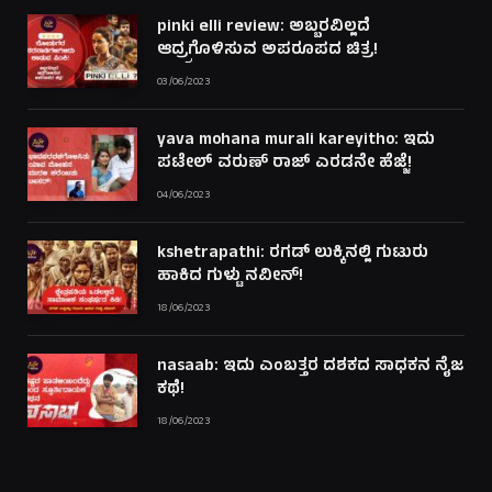
pinki elli review: ಅಬ್ಬರವಿಲ್ಲದೆ
ಆದ್ರ್ರಗೊಳಿಸುವ ಅಪರೂಪದ ಚಿತ್ರ!
03/06/2023
yava mohana murali kareyitho: ಇದು
ಪಟೇಲ್ ವರುಣ್ ರಾಜ್ ಎರಡನೇ ಹೆಜ್ಜೆ!
04/06/2023
kshetrapathi: ರಗಡ್ ಲುಕ್ಕಿನಲ್ಲಿ ಗುಟುರು
ಹಾಕಿದ ಗುಳ್ಟು ನವೀನ್!
18/06/2023
nasaab: ಇದು ಎಂಬತ್ತರ ದಶಕದ ಸಾಧಕನ ನೈಜ
ಕಥೆ!
18/06/2023