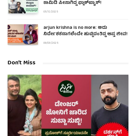
ಕಾಮಿಡಿ ಪೀಸಾಗಿದ್ದ ಫ್ಲಾಶ್‌ಬ್ಯಾಕ್!
05/12/2025
arjun krishna is no more: ಅದು
ನಿರ್ದೇಶಕನಾಗಲೆಂದೇ ಹುಟ್ಟಿದಂತಿದ್ದ ಆಪ್ತ ಜೀವ!
09/03/2025
Don't Miss