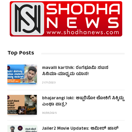
Top Posts
mavalli karthik: ರಂಗಭೂಮಿ ನಟನ
ಸಿನಿಮಾ-ಮಾಧ್ಯಮ ಯಾನ!
21/11/2023
bhajarangi loki: ಅಬ್ಬರಿಸೋ ಲೋಕಿಗೆ ಸಿಕ್ಕಿದ್ದು
ಎಂಥಾ ಪಾತ್ರ?
30/05/2025
Jailer2 Movie Updates: ಆಮೀರ್ ಖಾನ್