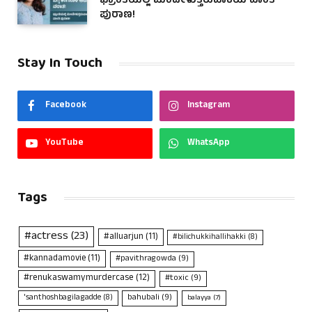
ಭ್ರಾಂತಿಯಲ್ಲಿ ಮಿಂದೇಳುತ್ತಿರುವಾಕೆಯ ವಾಂತಿ
ಪುರಾಣ!
Stay In Touch
Facebook
Instagram
YouTube
WhatsApp
Tags
#actress
(23)
#alluarjun
(11)
#bilichukkihallihakki
(8)
#kannadamovie
(11)
#pavithragowda
(9)
#renukaswamymurdercase
(12)
#toxic
(9)
bahubali
(9)
'santhoshbagilagadde
(8)
balayya
(7)