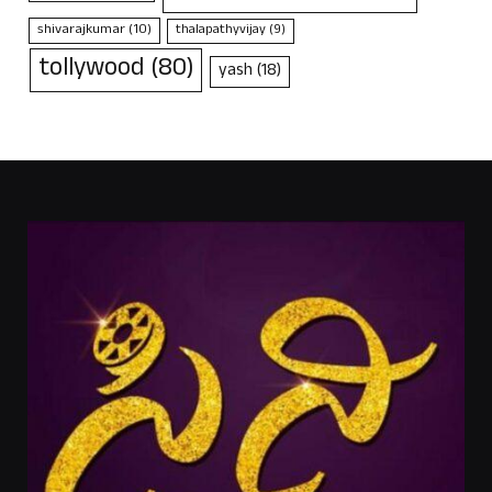
shivarajkumar
(10)
thalapathyvijay
(9)
tollywood
(80)
yash
(18)