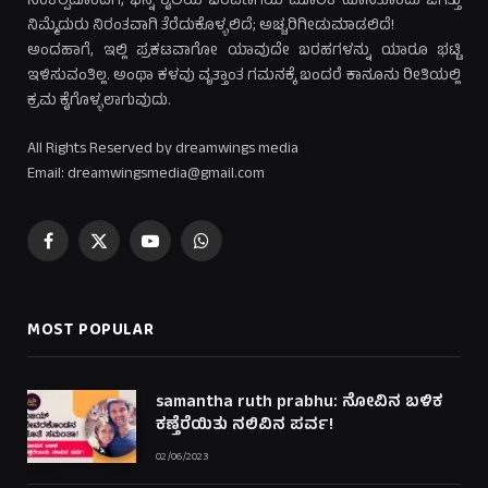
ಸಂಕಲ್ಪದೊಂದಿಗೆ, ಭಿನ್ನ ಶೈಲಿಯ ಬರವಣಿಗೆಯ ಮೂಲಕ ಹೊಸತೊಂದು ಜಗತ್ತು
ನಿಮ್ಮೆದುರು ನಿರಂತವಾಗಿ ತೆರೆದುಕೊಳ್ಳಲಿದೆ; ಅಚ್ಚರಿಗೀಡುಮಾಡಲಿದೆ!
ಅಂದಹಾಗೆ, ಇಲ್ಲಿ ಪ್ರಕಟವಾಗೋ ಯಾವುದೇ ಬರಹಗಳನ್ನು ಯಾರೂ ಭಟ್ಟಿ
ಇಳಿಸುವಂತಿಲ್ಲ. ಅಂಥಾ ಕಳವು ವೃತ್ತಾಂತ ಗಮನಕ್ಕೆ ಬಂದರೆ ಕಾನೂನು ರೀತಿಯಲ್ಲಿ
ಕ್ರಮ ಕೈಗೊಳ್ಳಲಾಗುವುದು.
All Rights Reserved by dreamwings media
Email: dreamwingsmedia@gmail.com
Facebook
X
YouTube
WhatsApp
(Twitter)
MOST POPULAR
samantha ruth prabhu: ನೋವಿನ ಬಳಿಕ
ಕಣ್ತೆರೆಯಿತು ನಲಿವಿನ ಪರ್ವ!
02/06/2023