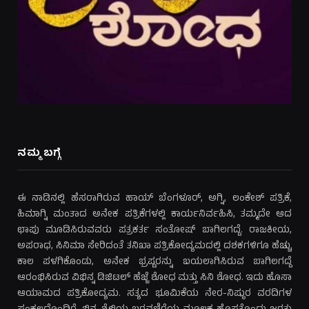
ನಮ್ಮ ಬಗ್ಗೆ
ಈ ನಾಡಿನಲ್ಲಿ ಹೆಸರಾಗಿರುವ ಹಾಯ್ ಬೆಂಗಳೂರ್, ಅಗ್ನಿ, ಲಂಕೇಶ್ ಪತ್ರಿಕೆ,
ಹಿಮಾಗ್ನಿ ಮಂತಾದ ಅನೇಕ ಪತ್ರಿಕೆಗಳಲ್ಲಿ ಕಾರ್ಯನಿರ್ವಹಿಸಿ, ತಮ್ಮದೇ ಆದ
ಛಾಪು ಮೂಡಿಸಿರುವವರು ಪತ್ರಕರ್ತ ಸಂತೋಷ್ ಬಾಗಿಲಗದ್ದೆ. ರಾಜಕೀಯ,
ಅಪರಾಧ, ಸಿನಿಮಾ ಸೇರಿದಂತೆ ತನಿಖಾ ಪತ್ರಿಕೋದ್ಯಮದಲ್ಲಿ ದಶಕಗಳಿಗೂ ಹೆಚ್ಚು
ಕಾಲ ಪಳಗಿಕೊಂಡು, ಅನೇಕ ಭ್ರಷ್ಟರನ್ನು ಬಯಲಾಗಿಸಿರುವ ಬಾಗಿಲಗದ್ದೆ
ಆರಂಭಿಸಿರುವ ವಿಭಿನ್ನ ಡಿಜಿಟಲ್ ಹೆಜ್ಜೆ ಶೋಧ ಮತ್ತು ಸಿನಿ ಶೋಧ. ಇದು ಹೊಸಾ
ಆಯಾಮದ ಪತ್ರಿಕೋದ್ಯಮ. ಸತ್ಯದ ಭೂಮಿಕೆಯ ನೇರ-ನಿಷ್ಠುರ ವರದಿಗಳ