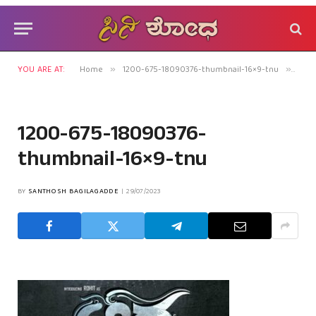
YOU ARE AT:
Home
1200-675-18090376-thumbnail-16×9-tnu
1200
»
»
1200-675-18090376-
thumbnail-16×9-tnu
BY
SANTHOSH BAGILAGADDE
29/07/2023