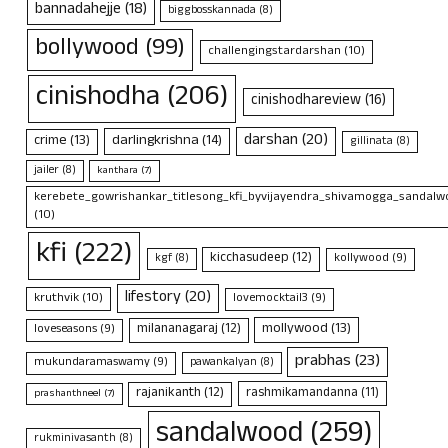
bannadahejje
(18)
biggbosskannada
(8)
bollywood
(99)
challengingstardarshan
(10)
cinishodha
(206)
cinishodhareview
(16)
darshan
(20)
crime
(13)
darlingkrishna
(14)
gillinata
(8)
jailer
(8)
kanthara
(7)
kerebete_gowrishankar_titlesong_kfi_byvijayendra_shivamogga_sandalwo
(10)
kfi
(222)
kicchasudeep
(12)
kollywood
(9)
kgf
(8)
lifestory
(20)
kruthvik
(10)
lovemocktail3
(9)
mollywood
(13)
milananagaraj
(12)
loveseasons
(9)
prabhas
(23)
mukundaramaswamy
(9)
pawankalyan
(8)
rajanikanth
(12)
rashmikamandanna
(11)
prashanthneel
(7)
sandalwood
(259)
rukminivasanth
(8)