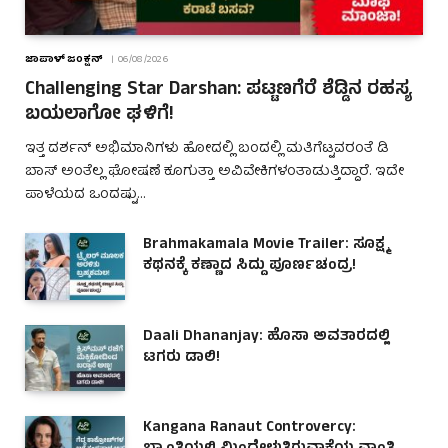
ಜಾಪಾಳ್ ಜಂಕ್ಷನ್
06/08/2026
Challenging Star Darshan: ಪಟ್ಟಣಗೆರೆ ಶೆಡ್ಡಿನ ರಹಸ್ಯ
ಬಯಲಾಗೋ ಘಳಿಗೆ!
ಇತ್ತ ದರ್ಶನ್ ಅಭಿಮಾನಿಗಳು ಹೋದಲ್ಲಿ ಬಂದಲ್ಲಿ ಮತಿಗೆಟ್ಟವರಂತೆ ಡಿ
ಬಾಸ್ ಅಂತೆಲ್ಲ ಘೋಷಣೆ ಕೂಗುತ್ತಾ ಅವಿವೇಕಿಗಳಂತಾಡುತ್ತಿದ್ದಾರೆ. ಇದೇ
ಪಾಳೆಯದ ಒಂದಷ್ಟು…
Brahmakamala Movie Trailer: ಸೂಕ್ಷ್ಮ
ಕಥನಕ್ಕೆ ಕಣ್ಣಾದ ಸಿದ್ದು ಪೂರ್ಣಚಂದ್ರ!
Daali Dhananjay: ಹೊಸಾ ಅವತಾರದಲ್ಲಿ
ಟಗರು ಡಾಲಿ!
Kangana Ranaut Controvercy: