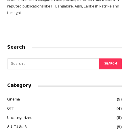
cinema, crime, investigation and politics, Santhosh has worked in
reputed publications like Hi Bangalore, Agni, Lankesh Patrike and
Himagni.
Search
Category
Cinema
(5)
OTT
(4)
Uncategorized
(8)
ಕಿರುತೆರೆ ಕಿಟಕಿ
(5)