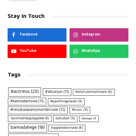
Stay In Touch
Facebook
Instagram
YouTube
WhatsApp
Tags
#actress
(23)
#alluarjun
(11)
#bilichukkihallihakki
(8)
#kannadamovie
(11)
#pavithragowda
(9)
#renukaswamymurdercase
(12)
#toxic
(9)
bahubali
(9)
'santhoshbagilagadde
(8)
balayya
(7)
bannadahejje
(18)
biggbosskannada
(8)