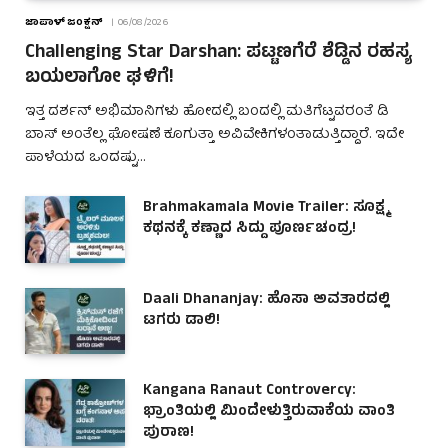
ಜಾಪಾಳ್ ಜಂಕ್ಷನ್
06/08/2026
Challenging Star Darshan: ಪಟ್ಟಣಗೆರೆ ಶೆಡ್ಡಿನ ರಹಸ್ಯ
ಬಯಲಾಗೋ ಘಳಿಗೆ!
ಇತ್ತ ದರ್ಶನ್ ಅಭಿಮಾನಿಗಳು ಹೋದಲ್ಲಿ ಬಂದಲ್ಲಿ ಮತಿಗೆಟ್ಟವರಂತೆ ಡಿ
ಬಾಸ್ ಅಂತೆಲ್ಲ ಘೋಷಣೆ ಕೂಗುತ್ತಾ ಅವಿವೇಕಿಗಳಂತಾಡುತ್ತಿದ್ದಾರೆ. ಇದೇ
ಪಾಳೆಯದ ಒಂದಷ್ಟು…
Brahmakamala Movie Trailer: ಸೂಕ್ಷ್ಮ
ಕಥನಕ್ಕೆ ಕಣ್ಣಾದ ಸಿದ್ದು ಪೂರ್ಣಚಂದ್ರ!
Daali Dhananjay: ಹೊಸಾ ಅವತಾರದಲ್ಲಿ
ಟಗರು ಡಾಲಿ!
Kangana Ranaut Controvercy:
ಭ್ರಾಂತಿಯಲ್ಲಿ ಮಿಂದೇಳುತ್ತಿರುವಾಕೆಯ ವಾಂತಿ
ಪುರಾಣ!