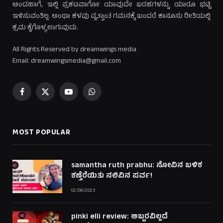
ಅಂದಹಾಗೆ, ಇಲ್ಲಿ ಪ್ರಕಟವಾಗೋ ಯಾವುದೇ ಬರಹಗಳನ್ನು ಯಾರೂ ಭಟ್ಟಿ
ಇಳಿಸುವಂತಿಲ್ಲ. ಅಂಥಾ ಕಳವು ವೃತ್ತಾಂತ ಗಮನಕ್ಕೆ ಬಂದರೆ ಕಾನೂನು ರೀತಿಯಲ್ಲಿ
ಕ್ರಮ ಕೈಗೊಳ್ಳಲಾಗುವುದು.
All Rights Reserved by dreamwings media
Email: dreamwingsmedia@gmail.com
Facebook
X
YouTube
WhatsApp
(Twitter)
MOST POPULAR
samantha ruth prabhu: ನೋವಿನ ಬಳಿಕ
ಕಣ್ತೆರೆಯಿತು ನಲಿವಿನ ಪರ್ವ!
02/06/2023
pinki elli review: ಅಬ್ಬರವಿಲ್ಲದೆ