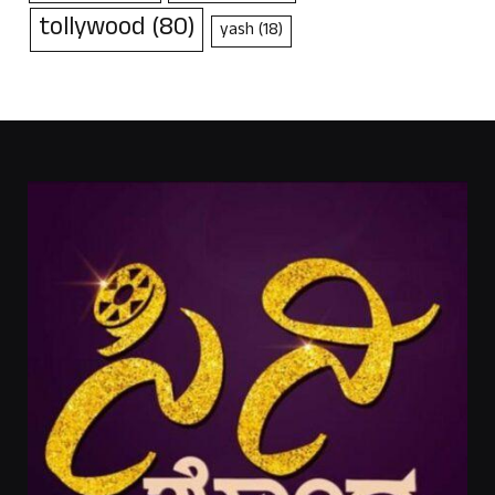
tollywood
(80)
yash
(18)