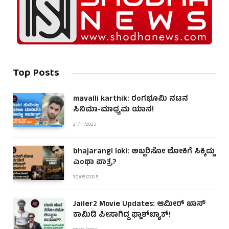
Top Posts
mavalli karthik: ರಂಗಭೂಮಿ ನಟನ
ಸಿನಿಮಾ-ಮಾಧ್ಯಮ ಯಾನ!
21/11/2023
bhajarangi loki: ಅಬ್ಬರಿಸೋ ಲೋಕಿಗೆ ಸಿಕ್ಕಿದ್ದು
ಎಂಥಾ ಪಾತ್ರ?
30/05/2025
Jailer2 Movie Updates: ಆಮೀರ್ ಖಾನ್
ಕಾಮಿಡಿ ಪೀಸಾಗಿದ್ದ ಫ್ಲಾಶ್‌ಬ್ಯಾಕ್!