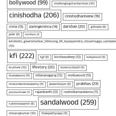
bollywood
(99)
challengingstardarshan
(10)
cinishodha
(206)
cinishodhareview
(16)
darshan
(20)
crime
(13)
darlingkrishna
(14)
gillinata
(8)
jailer
(8)
kanthara
(7)
kerebete_gowrishankar_titlesong_kfi_byvijayendra_shivamogga_sandalwo
(10)
kfi
(222)
kicchasudeep
(12)
kollywood
(9)
kgf
(8)
lifestory
(20)
kruthvik
(10)
lovemocktail3
(9)
mollywood
(13)
milananagaraj
(12)
loveseasons
(9)
prabhas
(23)
mukundaramaswamy
(9)
pawankalyan
(8)
rajanikanth
(12)
rashmikamandanna
(11)
prashanthneel
(7)
sandalwood
(259)
rukminivasanth
(8)
shivarajkumar
(10)
thalapathyvijay
(9)