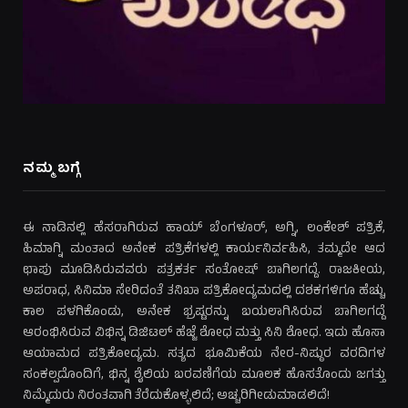
ನಮ್ಮ ಬಗ್ಗೆ
ಈ ನಾಡಿನಲ್ಲಿ ಹೆಸರಾಗಿರುವ ಹಾಯ್ ಬೆಂಗಳೂರ್, ಅಗ್ನಿ, ಲಂಕೇಶ್ ಪತ್ರಿಕೆ,
ಹಿಮಾಗ್ನಿ ಮಂತಾದ ಅನೇಕ ಪತ್ರಿಕೆಗಳಲ್ಲಿ ಕಾರ್ಯನಿರ್ವಹಿಸಿ, ತಮ್ಮದೇ ಆದ
ಛಾಪು ಮೂಡಿಸಿರುವವರು ಪತ್ರಕರ್ತ ಸಂತೋಷ್ ಬಾಗಿಲಗದ್ದೆ. ರಾಜಕೀಯ,
ಅಪರಾಧ, ಸಿನಿಮಾ ಸೇರಿದಂತೆ ತನಿಖಾ ಪತ್ರಿಕೋದ್ಯಮದಲ್ಲಿ ದಶಕಗಳಿಗೂ ಹೆಚ್ಚು
ಕಾಲ ಪಳಗಿಕೊಂಡು, ಅನೇಕ ಭ್ರಷ್ಟರನ್ನು ಬಯಲಾಗಿಸಿರುವ ಬಾಗಿಲಗದ್ದೆ
ಆರಂಭಿಸಿರುವ ವಿಭಿನ್ನ ಡಿಜಿಟಲ್ ಹೆಜ್ಜೆ ಶೋಧ ಮತ್ತು ಸಿನಿ ಶೋಧ. ಇದು ಹೊಸಾ
ಆಯಾಮದ ಪತ್ರಿಕೋದ್ಯಮ. ಸತ್ಯದ ಭೂಮಿಕೆಯ ನೇರ-ನಿಷ್ಠುರ ವರದಿಗಳ
ಸಂಕಲ್ಪದೊಂದಿಗೆ, ಭಿನ್ನ ಶೈಲಿಯ ಬರವಣಿಗೆಯ ಮೂಲಕ ಹೊಸತೊಂದು ಜಗತ್ತು
ನಿಮ್ಮೆದುರು ನಿರಂತವಾಗಿ ತೆರೆದುಕೊಳ್ಳಲಿದೆ; ಅಚ್ಚರಿಗೀಡುಮಾಡಲಿದೆ!