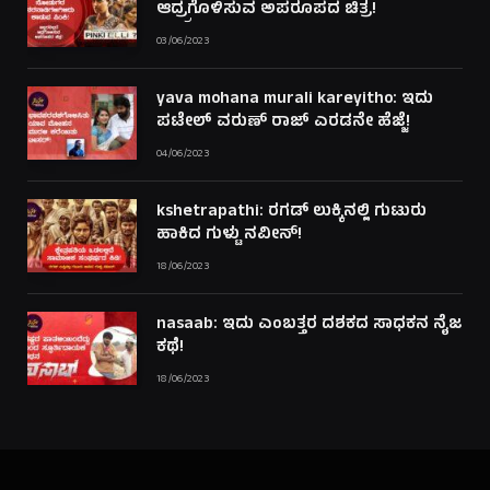
ಆದ್ರ್ರಗೊಳಿಸುವ ಅಪರೂಪದ ಚಿತ್ರ!
03/06/2023
yava mohana murali kareyitho: ಇದು
ಪಟೇಲ್ ವರುಣ್ ರಾಜ್ ಎರಡನೇ ಹೆಜ್ಜೆ!
04/06/2023
kshetrapathi: ರಗಡ್ ಲುಕ್ಕಿನಲ್ಲಿ ಗುಟುರು
ಹಾಕಿದ ಗುಳ್ಟು ನವೀನ್!
18/06/2023
nasaab: ಇದು ಎಂಬತ್ತರ ದಶಕದ ಸಾಧಕನ ನೈಜ
ಕಥೆ!
18/06/2023