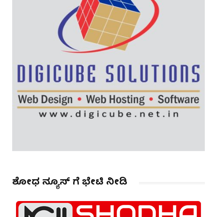
ಶೋಧ ನ್ಯೂಸ್ ಗೆ ಭೇಟಿ ನೀಡಿ