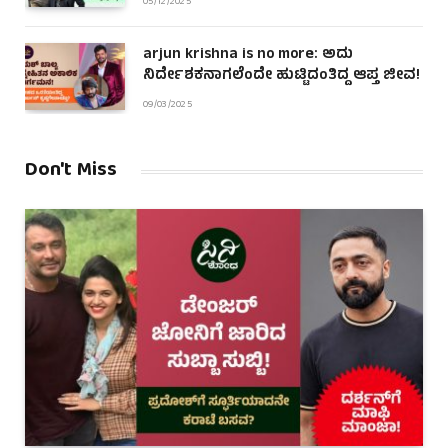
05/12/2025
arjun krishna is no more: ಅದು
ನಿರ್ದೇಶಕನಾಗಲೆಂದೇ ಹುಟ್ಟಿದಂತಿದ್ದ ಆಪ್ತ ಜೀವ!
09/03/2025
Don't Miss