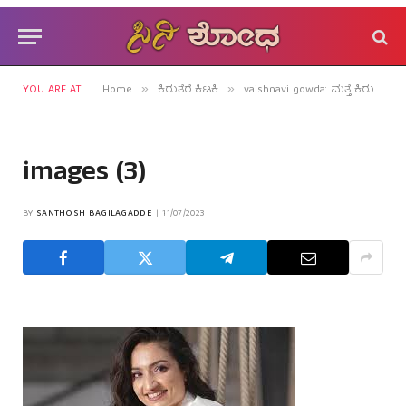
YOU ARE AT:
Home
ಕಿರುತೆರೆ ಕಿಟಕಿ
vaishnavi gowda: ಮತ್ತೆ ಕಿರುತೆರೆಗೆ ಮರಳಿದಳು ಅಗ್ನಿಸಾಕ್ಷಿ ಸನ್ನಿಧಿ!
»
»
images (3)
BY
SANTHOSH BAGILAGADDE
11/07/2023