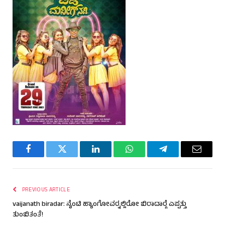
Facebook
Twitter
LinkedIn
WhatsApp
Telegram
Email
PREVIOUS ARTICLE
vaijanath biradar: ನೈಂಟಿ ಹ್ಯಾಂಗೋವರ್‍ನಲ್ಲಿರೋ ಬಿರಾದಾರ್‍ಗೆ ಎಪ್ಪತ್ತು
ತುಂಬಿತಂತೆ!