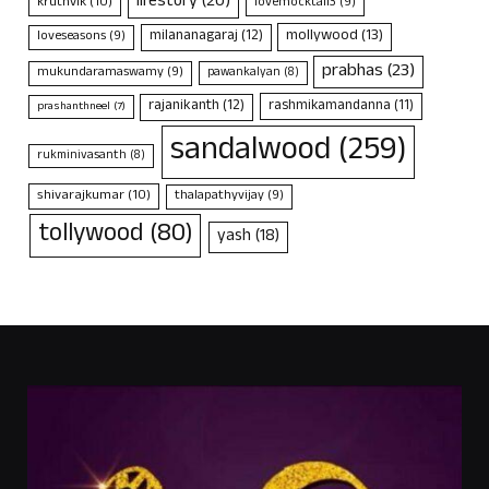
lifestory
(20)
kruthvik
(10)
lovemocktail3
(9)
mollywood
(13)
milananagaraj
(12)
loveseasons
(9)
prabhas
(23)
mukundaramaswamy
(9)
pawankalyan
(8)
rajanikanth
(12)
rashmikamandanna
(11)
prashanthneel
(7)
sandalwood
(259)
rukminivasanth
(8)
shivarajkumar
(10)
thalapathyvijay
(9)
tollywood
(80)
yash
(18)