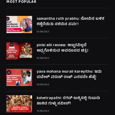
MOST POPULAR
samantha ruth prabhu: ನೋವಿನ ಬಳಿಕ
ಕಣ್ತೆರೆಯಿತು ನಲಿವಿನ ಪರ್ವ!
02/06/2023
pinki elli review: ಅಬ್ಬರವಿಲ್ಲದೆ
ಆದ್ರ್ರಗೊಳಿಸುವ ಅಪರೂಪದ ಚಿತ್ರ!
03/06/2023
yava mohana murali kareyitho: ಇದು
ಪಟೇಲ್ ವರುಣ್ ರಾಜ್ ಎರಡನೇ ಹೆಜ್ಜೆ!
04/06/2023
kshetrapathi: ರಗಡ್ ಲುಕ್ಕಿನಲ್ಲಿ ಗುಟುರು
ಹಾಕಿದ ಗುಳ್ಟು ನವೀನ್!
18/06/2023