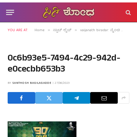
YOU ARE AT:
Home
ಸ್ಪಾಟ್ ಲೈಟ್
vaijanath biradar: ನೈಂಟಿ ಹ್ಯಾಂಗೋವರ್‍ನಲ್ಲಿರೋ ಬಿರಾದಾರ್‍ಗೆ ಎಪ್ಪತ್ತು ತುಂಬಿತಂತೆ!
»
»
0c6b93e5-7494-4c29-942d-
e0cecbb653b3
BY
SANTHOSH BAGILAGADDE
27/06/2023