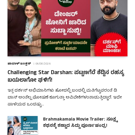
ಜಾಪಾಳ್ ಜಂಕ್ಷನ್
06/08/2026
Challenging Star Darshan: ಪಟ್ಟಣಗೆರೆ ಶೆಡ್ಡಿನ ರಹಸ್ಯ
ಬಯಲಾಗೋ ಘಳಿಗೆ!
ಇತ್ತ ದರ್ಶನ್ ಅಭಿಮಾನಿಗಳು ಹೋದಲ್ಲಿ ಬಂದಲ್ಲಿ ಮತಿಗೆಟ್ಟವರಂತೆ ಡಿ
ಬಾಸ್ ಅಂತೆಲ್ಲ ಘೋಷಣೆ ಕೂಗುತ್ತಾ ಅವಿವೇಕಿಗಳಂತಾಡುತ್ತಿದ್ದಾರೆ. ಇದೇ
ಪಾಳೆಯದ ಒಂದಷ್ಟು…
Brahmakamala Movie Trailer: ಸೂಕ್ಷ್ಮ
ಕಥನಕ್ಕೆ ಕಣ್ಣಾದ ಸಿದ್ದು ಪೂರ್ಣಚಂದ್ರ!