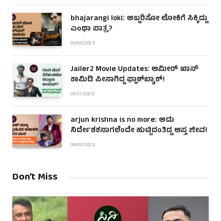
bhajarangi loki: ಅಬ್ಬರಿಸೋ ಲೋಕಿಗೆ ಸಿಕ್ಕಿದ್ದು
ಎಂಥಾ ಪಾತ್ರ?
30/05/2025
Jailer2 Movie Updates: ಆಮೀರ್ ಖಾನ್
ಕಾಮಿಡಿ ಪೀಸಾಗಿದ್ದ ಫ್ಲಾಶ್‌ಬ್ಯಾಕ್!
05/12/2025
arjun krishna is no more: ಅದು
ನಿರ್ದೇಶಕನಾಗಲೆಂದೇ ಹುಟ್ಟಿದಂತಿದ್ದ ಆಪ್ತ ಜೀವ!
09/03/2025
Don't Miss