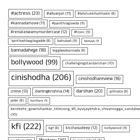
#actress
(23)
#alluarjun
(11)
#bilichukkihallihakki
(8)
#kannadamovie
(11)
#pavithragowda
(9)
#renukaswamymurdercase
(12)
#toxic
(9)
bahubali
(9)
'santhoshbagilagadde
(8)
balayya
(7)
bannadahejje
(18)
biggbosskannada
(8)
bollywood
(99)
challengingstardarshan
(10)
cinishodha
(206)
cinishodhareview
(16)
darshan
(20)
crime
(13)
darlingkrishna
(14)
gillinata
(8)
jailer
(8)
kanthara
(7)
kerebete_gowrishankar_titlesong_kfi_byvijayendra_shivamogga_sandalwo
(10)
kfi
(222)
kicchasudeep
(12)
kollywood
(9)
kgf
(8)