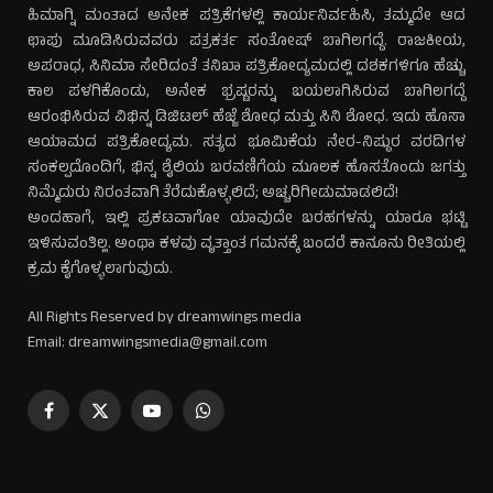
ಹಿಮಾಗ್ನಿ ಮಂತಾದ ಅನೇಕ ಪತ್ರಿಕೆಗಳಲ್ಲಿ ಕಾರ್ಯನಿರ್ವಹಿಸಿ, ತಮ್ಮದೇ ಆದ
ಛಾಪು ಮೂಡಿಸಿರುವವರು ಪತ್ರಕರ್ತ ಸಂತೋಷ್ ಬಾಗಿಲಗದ್ದೆ. ರಾಜಕೀಯ,
ಅಪರಾಧ, ಸಿನಿಮಾ ಸೇರಿದಂತೆ ತನಿಖಾ ಪತ್ರಿಕೋದ್ಯಮದಲ್ಲಿ ದಶಕಗಳಿಗೂ ಹೆಚ್ಚು
ಕಾಲ ಪಳಗಿಕೊಂಡು, ಅನೇಕ ಭ್ರಷ್ಟರನ್ನು ಬಯಲಾಗಿಸಿರುವ ಬಾಗಿಲಗದ್ದೆ
ಆರಂಭಿಸಿರುವ ವಿಭಿನ್ನ ಡಿಜಿಟಲ್ ಹೆಜ್ಜೆ ಶೋಧ ಮತ್ತು ಸಿನಿ ಶೋಧ. ಇದು ಹೊಸಾ
ಆಯಾಮದ ಪತ್ರಿಕೋದ್ಯಮ. ಸತ್ಯದ ಭೂಮಿಕೆಯ ನೇರ-ನಿಷ್ಠುರ ವರದಿಗಳ
ಸಂಕಲ್ಪದೊಂದಿಗೆ, ಭಿನ್ನ ಶೈಲಿಯ ಬರವಣಿಗೆಯ ಮೂಲಕ ಹೊಸತೊಂದು ಜಗತ್ತು
ನಿಮ್ಮೆದುರು ನಿರಂತವಾಗಿ ತೆರೆದುಕೊಳ್ಳಲಿದೆ; ಅಚ್ಚರಿಗೀಡುಮಾಡಲಿದೆ!
ಅಂದಹಾಗೆ, ಇಲ್ಲಿ ಪ್ರಕಟವಾಗೋ ಯಾವುದೇ ಬರಹಗಳನ್ನು ಯಾರೂ ಭಟ್ಟಿ
ಇಳಿಸುವಂತಿಲ್ಲ. ಅಂಥಾ ಕಳವು ವೃತ್ತಾಂತ ಗಮನಕ್ಕೆ ಬಂದರೆ ಕಾನೂನು ರೀತಿಯಲ್ಲಿ
ಕ್ರಮ ಕೈಗೊಳ್ಳಲಾಗುವುದು.
All Rights Reserved by dreamwings media
Email: dreamwingsmedia@gmail.com
Facebook
X
YouTube
WhatsApp
(Twitter)