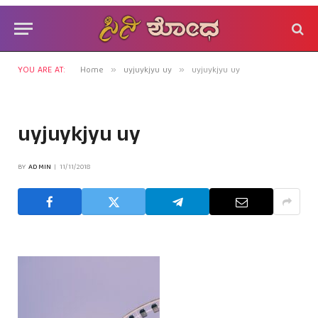
YOU ARE AT:
Home
uyjuykjyu uy
uyjuykjyu uy
»
»
uyjuykjyu uy
BY
ADMIN
11/11/2018