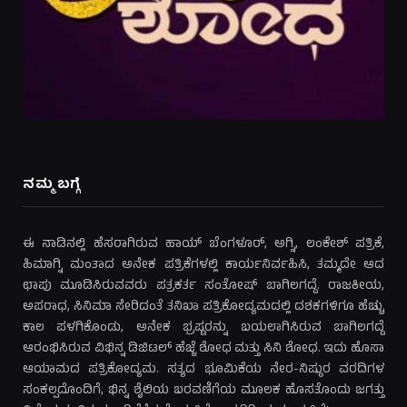
ನಮ್ಮ ಬಗ್ಗೆ
ಈ ನಾಡಿನಲ್ಲಿ ಹೆಸರಾಗಿರುವ ಹಾಯ್ ಬೆಂಗಳೂರ್, ಅಗ್ನಿ, ಲಂಕೇಶ್ ಪತ್ರಿಕೆ,
ಹಿಮಾಗ್ನಿ ಮಂತಾದ ಅನೇಕ ಪತ್ರಿಕೆಗಳಲ್ಲಿ ಕಾರ್ಯನಿರ್ವಹಿಸಿ, ತಮ್ಮದೇ ಆದ
ಛಾಪು ಮೂಡಿಸಿರುವವರು ಪತ್ರಕರ್ತ ಸಂತೋಷ್ ಬಾಗಿಲಗದ್ದೆ. ರಾಜಕೀಯ,
ಅಪರಾಧ, ಸಿನಿಮಾ ಸೇರಿದಂತೆ ತನಿಖಾ ಪತ್ರಿಕೋದ್ಯಮದಲ್ಲಿ ದಶಕಗಳಿಗೂ ಹೆಚ್ಚು
ಕಾಲ ಪಳಗಿಕೊಂಡು, ಅನೇಕ ಭ್ರಷ್ಟರನ್ನು ಬಯಲಾಗಿಸಿರುವ ಬಾಗಿಲಗದ್ದೆ
ಆರಂಭಿಸಿರುವ ವಿಭಿನ್ನ ಡಿಜಿಟಲ್ ಹೆಜ್ಜೆ ಶೋಧ ಮತ್ತು ಸಿನಿ ಶೋಧ. ಇದು ಹೊಸಾ
ಆಯಾಮದ ಪತ್ರಿಕೋದ್ಯಮ. ಸತ್ಯದ ಭೂಮಿಕೆಯ ನೇರ-ನಿಷ್ಠುರ ವರದಿಗಳ
ಸಂಕಲ್ಪದೊಂದಿಗೆ, ಭಿನ್ನ ಶೈಲಿಯ ಬರವಣಿಗೆಯ ಮೂಲಕ ಹೊಸತೊಂದು ಜಗತ್ತು