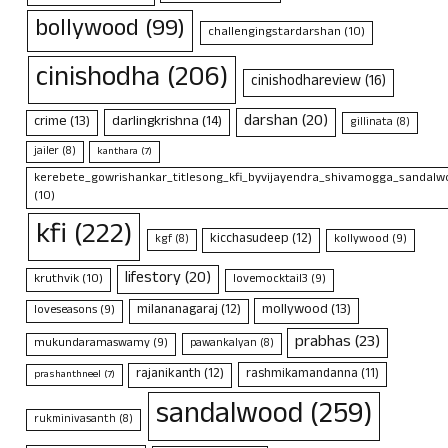
bollywood
(99)
challengingstardarshan
(10)
cinishodha
(206)
cinishodhareview
(16)
darshan
(20)
crime
(13)
darlingkrishna
(14)
gillinata
(8)
jailer
(8)
kanthara
(7)
kerebete_gowrishankar_titlesong_kfi_byvijayendra_shivamogga_sandalwo
(10)
kfi
(222)
kicchasudeep
(12)
kollywood
(9)
kgf
(8)
lifestory
(20)
kruthvik
(10)
lovemocktail3
(9)
mollywood
(13)
milananagaraj
(12)
loveseasons
(9)
prabhas
(23)
mukundaramaswamy
(9)
pawankalyan
(8)
rajanikanth
(12)
rashmikamandanna
(11)
prashanthneel
(7)
sandalwood
(259)
rukminivasanth
(8)