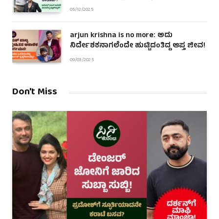
05/12/2025
arjun krishna is no more: ಅದು
ನಿರ್ದೇಶಕನಾಗಲೆಂದೇ ಹುಟ್ಟಿದಂತಿದ್ದ ಆಪ್ತ ಜೀವ!
09/03/2025
Don't Miss