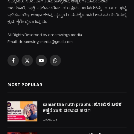
ನಿಮ್ಮೆದುರು ನಿರಂತವಾಗಿ ತೆರೆದುಕೊಳ್ಳಲಿದೆ; ಅಚ್ಚರಿಗೀಡುಮಾಡಲಿದೆ!
ಅಂದಹಾಗೆ, ಇಲ್ಲಿ ಪ್ರಕಟವಾಗೋ ಯಾವುದೇ ಬರಹಗಳನ್ನು ಯಾರೂ ಭಟ್ಟಿ
ಇಳಿಸುವಂತಿಲ್ಲ. ಅಂಥಾ ಕಳವು ವೃತ್ತಾಂತ ಗಮನಕ್ಕೆ ಬಂದರೆ ಕಾನೂನು ರೀತಿಯಲ್ಲಿ
ಕ್ರಮ ಕೈಗೊಳ್ಳಲಾಗುವುದು.
All Rights Reserved by dreamwings media
Email: dreamwingsmedia@gmail.com
Facebook
X
YouTube
WhatsApp
(Twitter)
MOST POPULAR
samantha ruth prabhu: ನೋವಿನ ಬಳಿಕ
ಕಣ್ತೆರೆಯಿತು ನಲಿವಿನ ಪರ್ವ!
02/06/2023