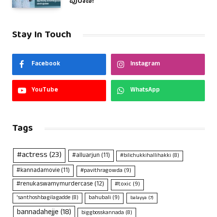
ಪುರಾಣ!
Stay In Touch
Facebook
Instagram
YouTube
WhatsApp
Tags
#actress
(23)
#alluarjun
(11)
#bilichukkihallihakki
(8)
#kannadamovie
(11)
#pavithragowda
(9)
#renukaswamymurdercase
(12)
#toxic
(9)
bahubali
(9)
'santhoshbagilagadde
(8)
balayya
(7)
bannadahejje
(18)
biggbosskannada
(8)