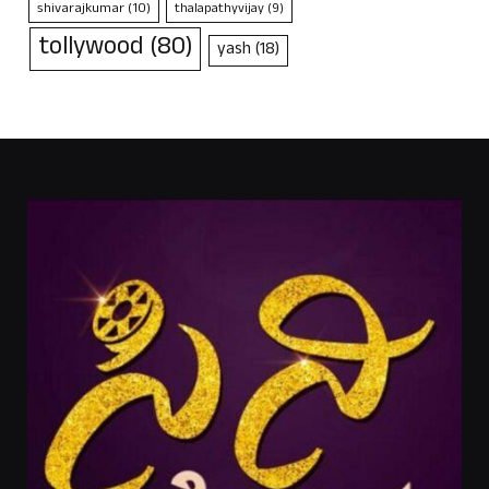
shivarajkumar
(10)
thalapathyvijay
(9)
tollywood
(80)
yash
(18)