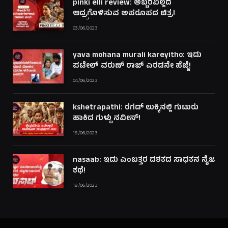
pinki elli review: ಅಬ್ಬರವಿಲ್ಲದೆ
ಆದ್ರ್ರಗೊಳಿಸುವ ಅಪರೂಪದ ಚಿತ್ರ!
03/06/2023
yava mohana murali kareyitho: ಇದು
ಪಟೇಲ್ ವರುಣ್ ರಾಜ್ ಎರಡನೇ ಹೆಜ್ಜೆ!
04/06/2023
kshetrapathi: ರಗಡ್ ಲುಕ್ಕಿನಲ್ಲಿ ಗುಟುರು
ಹಾಕಿದ ಗುಳ್ಟು ನವೀನ್!
18/06/2023
nasaab: ಇದು ಎಂಬತ್ತರ ದಶಕದ ಸಾಧಕನ ನೈಜ
ಕಥೆ!
18/06/2023