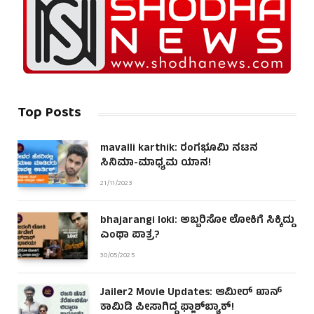
Top Posts
mavalli karthik: ರಂಗಭೂಮಿ ನಟನ
ಸಿನಿಮಾ-ಮಾಧ್ಯಮ ಯಾನ!
21/11/2023
bhajarangi loki: ಅಬ್ಬರಿಸೋ ಲೋಕಿಗೆ ಸಿಕ್ಕಿದ್ದು
ಎಂಥಾ ಪಾತ್ರ?
30/05/2025
Jailer2 Movie Updates: ಆಮೀರ್ ಖಾನ್
ಕಾಮಿಡಿ ಪೀಸಾಗಿದ್ದ ಫ್ಲಾಶ್‌ಬ್ಯಾಕ್!