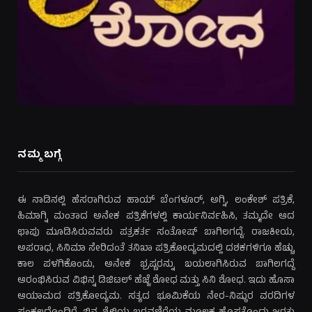
ನಮ್ಮ ಬಗ್ಗೆ
ಈ ನಾಡಿನಲ್ಲಿ ಹೆಸರಾಗಿರುವ ಹಾಯ್ ಬೆಂಗಳೂರ್, ಅಗ್ನಿ, ಲಂಕೇಶ್ ಪತ್ರಿಕೆ,
ಹಿಮಾಗ್ನಿ ಮಂತಾದ ಅನೇಕ ಪತ್ರಿಕೆಗಳಲ್ಲಿ ಕಾರ್ಯನಿರ್ವಹಿಸಿ, ತಮ್ಮದೇ ಆದ
ಛಾಪು ಮೂಡಿಸಿರುವವರು ಪತ್ರಕರ್ತ ಸಂತೋಷ್ ಬಾಗಿಲಗದ್ದೆ. ರಾಜಕೀಯ,
ಅಪರಾಧ, ಸಿನಿಮಾ ಸೇರಿದಂತೆ ತನಿಖಾ ಪತ್ರಿಕೋದ್ಯಮದಲ್ಲಿ ದಶಕಗಳಿಗೂ ಹೆಚ್ಚು
ಕಾಲ ಪಳಗಿಕೊಂಡು, ಅನೇಕ ಭ್ರಷ್ಟರನ್ನು ಬಯಲಾಗಿಸಿರುವ ಬಾಗಿಲಗದ್ದೆ
ಆರಂಭಿಸಿರುವ ವಿಭಿನ್ನ ಡಿಜಿಟಲ್ ಹೆಜ್ಜೆ ಶೋಧ ಮತ್ತು ಸಿನಿ ಶೋಧ. ಇದು ಹೊಸಾ
ಆಯಾಮದ ಪತ್ರಿಕೋದ್ಯಮ. ಸತ್ಯದ ಭೂಮಿಕೆಯ ನೇರ-ನಿಷ್ಠುರ ವರದಿಗಳ