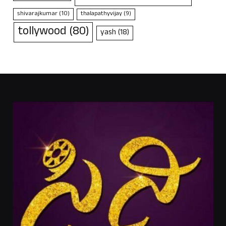
shivarajkumar
(10)
thalapathyvijay
(9)
tollywood
(80)
yash
(18)