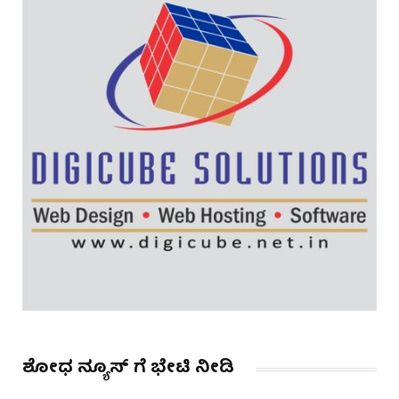
ಶೋಧ ನ್ಯೂಸ್ ಗೆ ಭೇಟಿ ನೀಡಿ