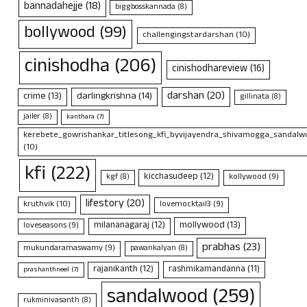
bannadahejje
(18)
biggbosskannada
(8)
bollywood
(99)
challengingstardarshan
(10)
cinishodha
(206)
cinishodhareview
(16)
darshan
(20)
crime
(13)
darlingkrishna
(14)
gillinata
(8)
jailer
(8)
kanthara
(7)
kerebete_gowrishankar_titlesong_kfi_byvijayendra_shivamogga_sandalwo
(10)
kfi
(222)
kicchasudeep
(12)
kollywood
(9)
kgf
(8)
lifestory
(20)
kruthvik
(10)
lovemocktail3
(9)
mollywood
(13)
milananagaraj
(12)
loveseasons
(9)
prabhas
(23)
mukundaramaswamy
(9)
pawankalyan
(8)
rajanikanth
(12)
rashmikamandanna
(11)
prashanthneel
(7)
sandalwood
(259)
rukminivasanth
(8)