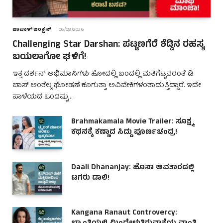
ಜಾಪಾಳ್ ಜಂಕ್ಷನ್
06/08/2026
Challenging Star Darshan: ಪಟ್ಟಣಗೆರೆ ಶೆಡ್ಡಿನ ರಹಸ್ಯ
ಬಯಲಾಗೋ ಘಳಿಗೆ!
ಇತ್ತ ದರ್ಶನ್ ಅಭಿಮಾನಿಗಳು ಹೋದಲ್ಲಿ ಬಂದಲ್ಲಿ ಮತಿಗೆಟ್ಟವರಂತೆ ಡಿ
ಬಾಸ್ ಅಂತೆಲ್ಲ ಘೋಷಣೆ ಕೂಗುತ್ತಾ ಅವಿವೇಕಿಗಳಂತಾಡುತ್ತಿದ್ದಾರೆ. ಇದೇ
ಪಾಳೆಯದ ಒಂದಷ್ಟು…
Brahmakamala Movie Trailer: ಸೂಕ್ಷ್ಮ
ಕಥನಕ್ಕೆ ಕಣ್ಣಾದ ಸಿದ್ದು ಪೂರ್ಣಚಂದ್ರ!
Daali Dhananjay: ಹೊಸಾ ಅವತಾರದಲ್ಲಿ
ಟಗರು ಡಾಲಿ!
Kangana Ranaut Controvercy: