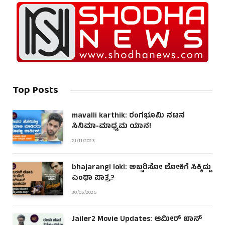
Top Posts
mavalli karthik: ರಂಗಭೂಮಿ ನಟನ
ಸಿನಿಮಾ-ಮಾಧ್ಯಮ ಯಾನ!
21/11/2023
bhajarangi loki: ಅಬ್ಬರಿಸೋ ಲೋಕಿಗೆ ಸಿಕ್ಕಿದ್ದು
ಎಂಥಾ ಪಾತ್ರ?
30/05/2025
Jailer2 Movie Updates: ಆಮೀರ್ ಖಾನ್