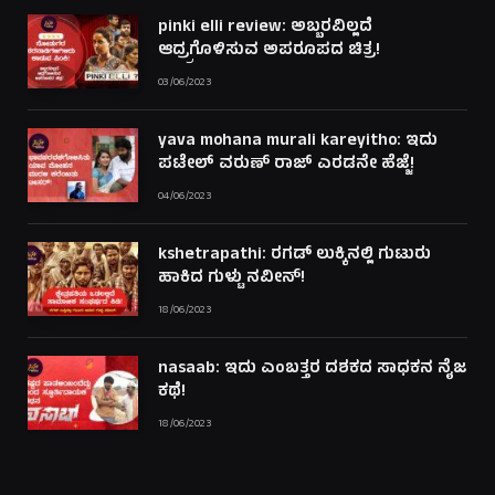
pinki elli review: ಅಬ್ಬರವಿಲ್ಲದೆ
ಆದ್ರ್ರಗೊಳಿಸುವ ಅಪರೂಪದ ಚಿತ್ರ!
03/06/2023
yava mohana murali kareyitho: ಇದು
ಪಟೇಲ್ ವರುಣ್ ರಾಜ್ ಎರಡನೇ ಹೆಜ್ಜೆ!
04/06/2023
kshetrapathi: ರಗಡ್ ಲುಕ್ಕಿನಲ್ಲಿ ಗುಟುರು
ಹಾಕಿದ ಗುಳ್ಟು ನವೀನ್!
18/06/2023
nasaab: ಇದು ಎಂಬತ್ತರ ದಶಕದ ಸಾಧಕನ ನೈಜ
ಕಥೆ!
18/06/2023