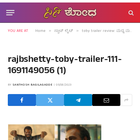
YOU ARE AT:
Home
ಸ್ಪಾಟ್ ಲೈಟ್
toby trailer review: ಮಧ್ಯ ಮಳೆಗಾಲದಲ್ಲಿ ವಿಜೃಂಭಿಸೀತೇ `ಮಾರಿ’ಹಬ್ಬ?
»
»
rajbshetty-toby-trailer-111-
1691149056 (1)
BY
SANTHOSH BAGILAGADDE
05/08/2023