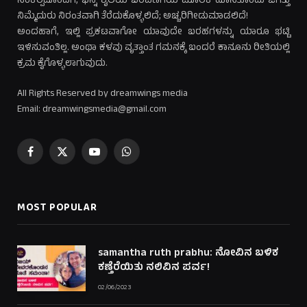
ಸಂಕಲ್ಪದೊಂದಿಗೆ, ಭಿನ್ನ ಶೈಲಿಯ ಬರವಣಿಗೆಯ ಮೂಲಕ ಹೊಸತೊಂದು ಜಗತ್ತು
ನಿಮ್ಮೆದುರು ನಿರಂತವಾಗಿ ತೆರೆದುಕೊಳ್ಳಲಿದೆ; ಅಚ್ಚರಿಗೀಡುಮಾಡಲಿದೆ!
ಅಂದಹಾಗೆ, ಇಲ್ಲಿ ಪ್ರಕಟವಾಗೋ ಯಾವುದೇ ಬರಹಗಳನ್ನು ಯಾರೂ ಭಟ್ಟಿ
ಇಳಿಸುವಂತಿಲ್ಲ. ಅಂಥಾ ಕಳವು ವೃತ್ತಾಂತ ಗಮನಕ್ಕೆ ಬಂದರೆ ಕಾನೂನು ರೀತಿಯಲ್ಲಿ
ಕ್ರಮ ಕೈಗೊಳ್ಳಲಾಗುವುದು.
All Rights Reserved by dreamwings media
Email: dreamwingsmedia@gmail.com
Facebook
X
YouTube
WhatsApp
(Twitter)
MOST POPULAR
samantha ruth prabhu: ನೋವಿನ ಬಳಿಕ
ಕಣ್ತೆರೆಯಿತು ನಲಿವಿನ ಪರ್ವ!
02/06/2023