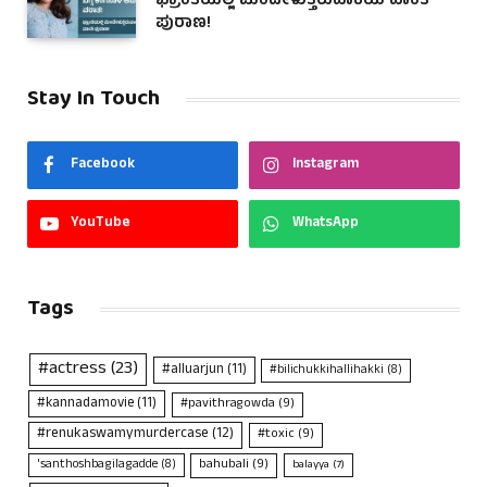
ಭ್ರಾಂತಿಯಲ್ಲಿ ಮಿಂದೇಳುತ್ತಿರುವಾಕೆಯ ವಾಂತಿ
ಪುರಾಣ!
Stay In Touch
Facebook
Instagram
YouTube
WhatsApp
Tags
#actress
(23)
#alluarjun
(11)
#bilichukkihallihakki
(8)
#kannadamovie
(11)
#pavithragowda
(9)
#renukaswamymurdercase
(12)
#toxic
(9)
bahubali
(9)
'santhoshbagilagadde
(8)
balayya
(7)