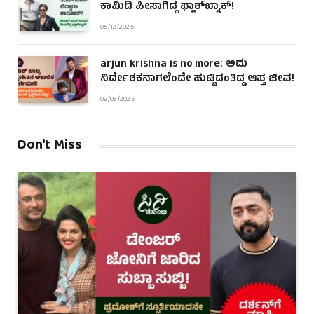
ಕಾಮಿಡಿ ಪೀಸಾಗಿದ್ದ ಫ್ಲಾಶ್‌ಬ್ಯಾಕ್!
05/12/2025
arjun krishna is no more: ಅದು
ನಿರ್ದೇಶಕನಾಗಲೆಂದೇ ಹುಟ್ಟಿದಂತಿದ್ದ ಆಪ್ತ ಜೀವ!
09/03/2025
Don't Miss