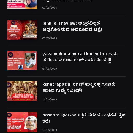
02/06/2023
pinki elli review: ಅಬ್ಬರವಿಲ್ಲದೆ
ಆದ್ರ್ರಗೊಳಿಸುವ ಅಪರೂಪದ ಚಿತ್ರ!
03/06/2023
yava mohana murali kareyitho: ಇದು
ಪಟೇಲ್ ವರುಣ್ ರಾಜ್ ಎರಡನೇ ಹೆಜ್ಜೆ!
04/06/2023
kshetrapathi: ರಗಡ್ ಲುಕ್ಕಿನಲ್ಲಿ ಗುಟುರು
ಹಾಕಿದ ಗುಳ್ಟು ನವೀನ್!
18/06/2023
nasaab: ಇದು ಎಂಬತ್ತರ ದಶಕದ ಸಾಧಕನ ನೈಜ
ಕಥೆ!
18/06/2023