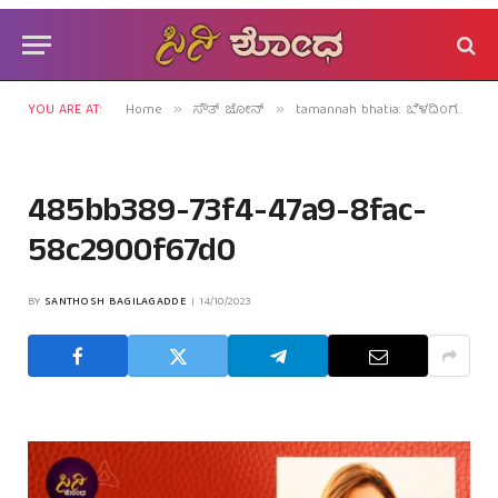
YOU ARE AT:
Home
ಸೌತ್ ಜೋನ್
tamannah bhatia: ಬೆಳದಿಂಗಳಂಥವಳ ಬದುಕೀಗ ಲಕಲಕ!
»
»
485bb389-73f4-47a9-8fac-
58c2900f67d0
BY
SANTHOSH BAGILAGADDE
14/10/2023