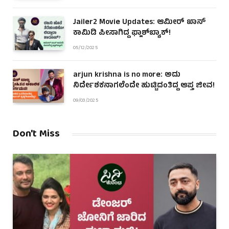
Jailer2 Movie Updates: ಆಮೀರ್ ಖಾನ್
ಕಾಮಿಡಿ ಪೀಸಾಗಿದ್ದ ಫ್ಲಾಶ್‌ಬ್ಯಾಕ್!
05/12/2025
arjun krishna is no more: ಅದು
ನಿರ್ದೇಶಕನಾಗಲೆಂದೇ ಹುಟ್ಟಿದಂತಿದ್ದ ಆಪ್ತ ಜೀವ!
09/03/2025
Don't Miss