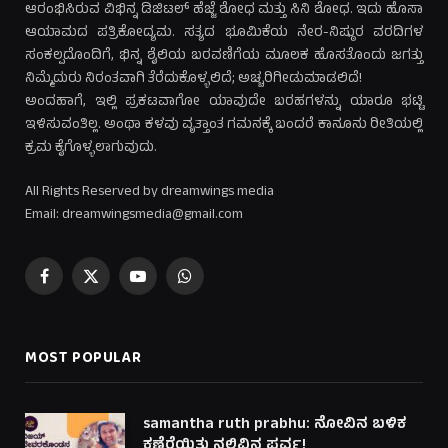
ಆರಂಭಿಸಿರುವ ವಿಭಿನ್ನ ಡಿಜಿಟಲ್ ಹೆಜ್ಜೆ ಶೋಧ ಮತ್ತು ಸಿನಿ ಶೋಧ. ಇದು ಹೊಸಾ
ಆಯಾಮದ ಪತ್ರಿಕೋದ್ಯಮ. ಸತ್ಯದ ಭೂಮಿಕೆಯ ನೇರ-ನಿಷ್ಠುರ ವರದಿಗಳ
ಸಂಕಲ್ಪದೊಂದಿಗೆ, ಭಿನ್ನ ಶೈಲಿಯ ಬರವಣಿಗೆಯ ಮೂಲಕ ಹೊಸತೊಂದು ಜಗತ್ತು
ನಿಮ್ಮೆದುರು ನಿರಂತವಾಗಿ ತೆರೆದುಕೊಳ್ಳಲಿದೆ; ಅಚ್ಚರಿಗೀಡುಮಾಡಲಿದೆ!
ಅಂದಹಾಗೆ, ಇಲ್ಲಿ ಪ್ರಕಟವಾಗೋ ಯಾವುದೇ ಬರಹಗಳನ್ನು ಯಾರೂ ಭಟ್ಟಿ
ಇಳಿಸುವಂತಿಲ್ಲ. ಅಂಥಾ ಕಳವು ವೃತ್ತಾಂತ ಗಮನಕ್ಕೆ ಬಂದರೆ ಕಾನೂನು ರೀತಿಯಲ್ಲಿ
ಕ್ರಮ ಕೈಗೊಳ್ಳಲಾಗುವುದು.
All Rights Reserved by dreamwings media
Email: dreamwingsmedia@gmail.com
Facebook
X
YouTube
WhatsApp
(Twitter)
MOST POPULAR
samantha ruth prabhu: ನೋವಿನ ಬಳಿಕ
ಕಣ್ತೆರೆಯಿತು ನಲಿವಿನ ಪರ್ವ!