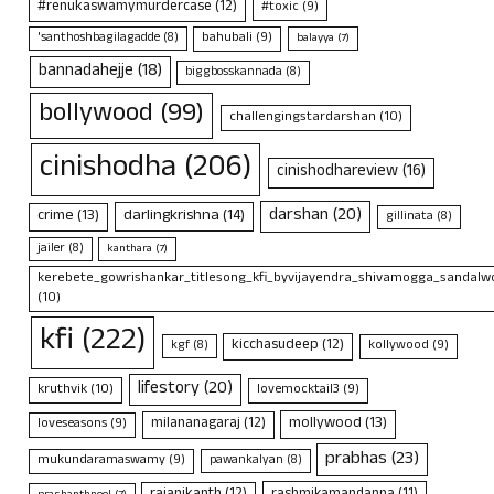
#renukaswamymurdercase
(12)
#toxic
(9)
bahubali
(9)
'santhoshbagilagadde
(8)
balayya
(7)
bannadahejje
(18)
biggbosskannada
(8)
bollywood
(99)
challengingstardarshan
(10)
cinishodha
(206)
cinishodhareview
(16)
darshan
(20)
crime
(13)
darlingkrishna
(14)
gillinata
(8)
jailer
(8)
kanthara
(7)
kerebete_gowrishankar_titlesong_kfi_byvijayendra_shivamogga_sandalwo
(10)
kfi
(222)
kicchasudeep
(12)
kollywood
(9)
kgf
(8)
lifestory
(20)
kruthvik
(10)
lovemocktail3
(9)
mollywood
(13)
milananagaraj
(12)
loveseasons
(9)
prabhas
(23)
mukundaramaswamy
(9)
pawankalyan
(8)