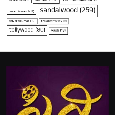
rajanikanth
(12)
rashmikamandanna
(11)
prashanthneel
(7)
sandalwood
(259)
rukminivasanth
(8)
shivarajkumar
(10)
thalapathyvijay
(9)
tollywood
(80)
yash
(18)