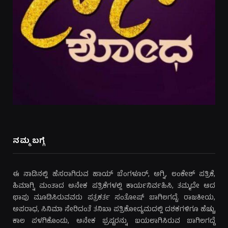
ನಮ್ಮ ಬಗ್ಗೆ
ಈ ನಾಡಿನಲ್ಲಿ ಹೆಸರಾಗಿರುವ ಹಾಯ್ ಬೆಂಗಳೂರ್, ಅಗ್ನಿ, ಲಂಕೇಶ್ ಪತ್ರಿಕೆ,
ಹಿಮಾಗ್ನಿ ಮಂತಾದ ಅನೇಕ ಪತ್ರಿಕೆಗಳಲ್ಲಿ ಕಾರ್ಯನಿರ್ವಹಿಸಿ, ತಮ್ಮದೇ ಆದ
ಛಾಪು ಮೂಡಿಸಿರುವವರು ಪತ್ರಕರ್ತ ಸಂತೋಷ್ ಬಾಗಿಲಗದ್ದೆ. ರಾಜಕೀಯ,
ಅಪರಾಧ, ಸಿನಿಮಾ ಸೇರಿದಂತೆ ತನಿಖಾ ಪತ್ರಿಕೋದ್ಯಮದಲ್ಲಿ ದಶಕಗಳಿಗೂ ಹೆಚ್ಚು
ಕಾಲ ಪಳಗಿಕೊಂಡು, ಅನೇಕ ಭ್ರಷ್ಟರನ್ನು ಬಯಲಾಗಿಸಿರುವ ಬಾಗಿಲಗದ್ದೆ