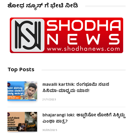
ಶೋಧ ನ್ಯೂಸ್ ಗೆ ಭೇಟಿ ನೀಡಿ
Top Posts
mavalli karthik: ರಂಗಭೂಮಿ ನಟನ
ಸಿನಿಮಾ-ಮಾಧ್ಯಮ ಯಾನ!
21/11/2023
bhajarangi loki: ಅಬ್ಬರಿಸೋ ಲೋಕಿಗೆ ಸಿಕ್ಕಿದ್ದು
ಎಂಥಾ ಪಾತ್ರ?
30/05/2025