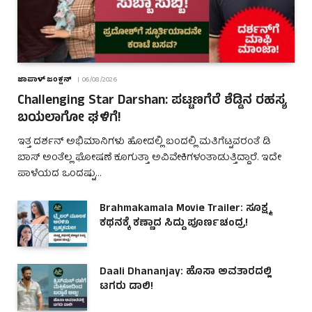
ಜಾಪಾಳ್ ಜಂಕ್ಷನ್
06/08/2026
Challenging Star Darshan: ಪಟ್ಟಣಗೆರೆ ಶೆಡ್ಡಿನ ರಹಸ್ಯ
ಬಯಲಾಗೋ ಘಳಿಗೆ!
ಇತ್ತ ದರ್ಶನ್ ಅಭಿಮಾನಿಗಳು ಹೋದಲ್ಲಿ ಬಂದಲ್ಲಿ ಮತಿಗೆಟ್ಟವರಂತೆ ಡಿ
ಬಾಸ್ ಅಂತೆಲ್ಲ ಘೋಷಣೆ ಕೂಗುತ್ತಾ ಅವಿವೇಕಿಗಳಂತಾಡುತ್ತಿದ್ದಾರೆ. ಇದೇ
ಪಾಳೆಯದ ಒಂದಷ್ಟು…
Brahmakamala Movie Trailer: ಸೂಕ್ಷ್ಮ
ಕಥನಕ್ಕೆ ಕಣ್ಣಾದ ಸಿದ್ದು ಪೂರ್ಣಚಂದ್ರ!
Daali Dhananjay: ಹೊಸಾ ಅವತಾರದಲ್ಲಿ
ಟಗರು ಡಾಲಿ!