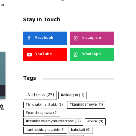
for
Stay In Touch
Facebook
Instagram
YouTube
WhatsApp
Tags
#actress
(23)
#alluarjun
(11)
#kannadamovie
(11)
#bilichukkihallihakki
(8)
ಲಿ
#pavithragowda
(9)
#renukaswamymurdercase
(12)
#toxic
(9)
bahubali
(9)
'santhoshbagilagadde
(8)