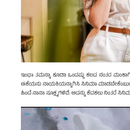
ಇಂಥಾ ತಮನ್ನಾ ಕೂಡಾ ಒಂದಷ್ಟು ಕಲದ ನಂತರ ಮಂಕಾಗಿ ಬಿಟ್
ಈಕೆಯನು ನಾಯಕಿಯನ್ನಾಗಿಸಿ ಸಿನಿಮಾ ಮಾಡಬೇಕೆಂಬುದು 
ಹಿಂದೆ ನಾನಾ ಸೂಕ್ಷ್ಮಗಳಿವೆ. ಅದನ್ನು ಕೆದಕಲು ನಿಂತರೆ ಸಿನಿಮ