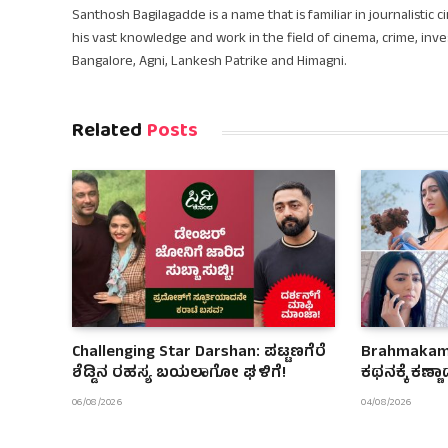
Santhosh Bagilagadde is a name that is familiar in journalistic 
his vast knowledge and work in the field of cinema, crime, inve
Bangalore, Agni, Lankesh Patrike and Himagni.
Related
Posts
Challenging Star Darshan: ಪಟ್ಟಣಗೆರೆ
Brahmakamal
ಶೆಡ್ಡಿನ ರಹಸ್ಯ ಬಯಲಾಗೋ ಘಳಿಗೆ!
ಕಥನಕ್ಕೆ ಕಣ್ಣ
06/08/2026
04/08/2026