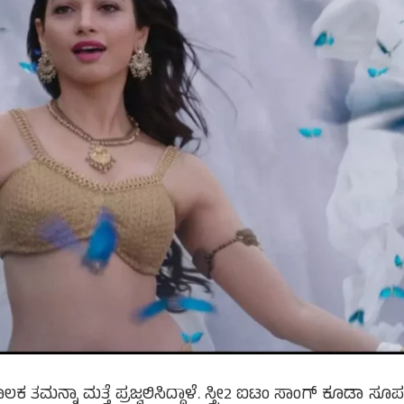
ಮನ್ನಾ ಮತ್ತೆ ಪ್ರಜ್ವಲಿಸಿದ್ದಾಳೆ. ಸ್ತ್ರೀ2 ಐಟಂ ಸಾಂಗ್ ಕೂಡಾ ಸೂ