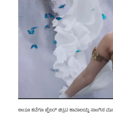
ಅಂತೂ ಕಡೆಗೂ ಜೈಲರ್ ಚಿತ್ರದ ಕಾವಾಲಯ್ಯ ಸಾಂಗಿನ ಮೂಲಕ ತ