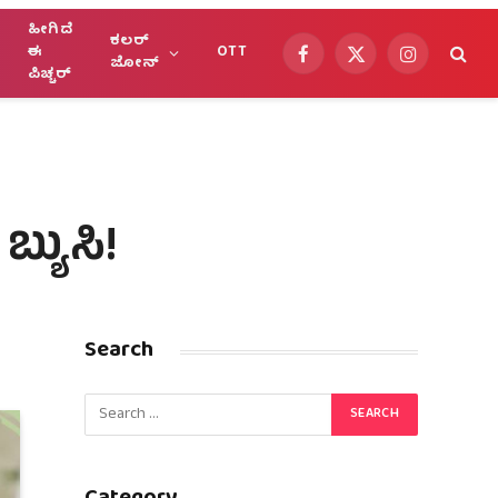
ಹೀಗಿದೆ
ಕಲರ್
ಈ
OTT
Facebook
X
Instagram
ಜೋನ್
ಪಿಚ್ಚರ್
(Twitter)
್ಯುಸಿ!
Search