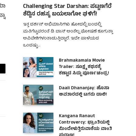
ಿಯಾ
Challenging Star Darshan: ಪಟ್ಟಣಗೆರೆ
ಶೆಡ್ಡಿನ ರಹಸ್ಯ ಬಯಲಾಗೋ ಘಳಿಗೆ!
್ನಾ
ಇತ್ತ ದರ್ಶನ್ ಅಭಿಮಾನಿಗಳು ಹೋದಲ್ಲಿ ಬಂದಲ್ಲಿ
ಮತಿಗೆಟ್ಟವರಂತೆ ಡಿ ಬಾಸ್ ಅಂತೆಲ್ಲ ಘೋಷಣೆ ಕೂಗುತ್ತಾ
ಅವಿವೇಕಿಗಳಂತಾಡುತ್ತಿದ್ದಾರೆ. ಇದೇ ಪಾಳೆಯದ
ಒಂದಷ್ಟು…
Brahmakamala Movie
Trailer: ಸೂಕ್ಷ್ಮ ಕಥನಕ್ಕೆ
ಕಣ್ಣಾದ ಸಿದ್ದು ಪೂರ್ಣಚಂದ್ರ!
ail
Daali Dhananjay: ಹೊಸಾ
ಅವತಾರದಲ್ಲಿ ಟಗರು ಡಾಲಿ!
Kangana Ranaut
Controvercy: ಭ್ರಾಂತಿಯಲ್ಲಿ
ಮಿಂದೇಳುತ್ತಿರುವಾಕೆಯ ವಾಂತಿ
ಪುರಾಣ!