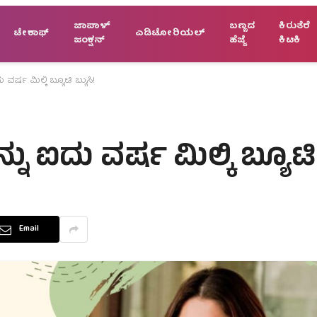
ಜಾಪಾಳ್
ಬಣ್ಣದ
ಕಿರುತೆರೆ
ಟೇಕಾಫ್
ಎಡಿಟೋರಿಯಲ್
ಜಂಕ್ಷನ್
ಹೆಜ್ಜೆ
ಕಿಟಕಿ
ವರ್ಷ ಮಿಲ್ಕಿ ಬ್ಯೂಟಿ ಬ್ಯುಸಿ!
ು ಐದು ವರ್ಷ ಮಿಲ್ಕಿ ಬ್ಯೂಟಿ ಬ
Email