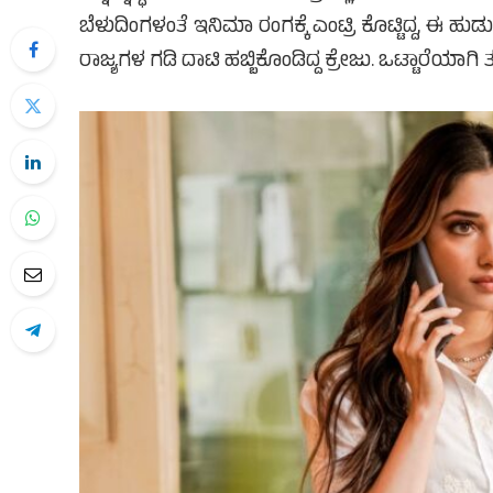
ಬೆಳುದಿಂಗಳಂತೆ ಇನಿಮಾ ರಂಗಕ್ಕೆ ಎಂಟ್ರಿ ಕೊಟ್ಟಿದ್ದ, ಈ ಹುಡ
ರಾಜ್ಯಗಳ ಗಡಿ ದಾಟಿ ಹಬ್ಬಿಕೊಂಡಿದ್ದ ಕ್ರೇಜು. ಒಟ್ಟಾರೆಯಾಗಿ