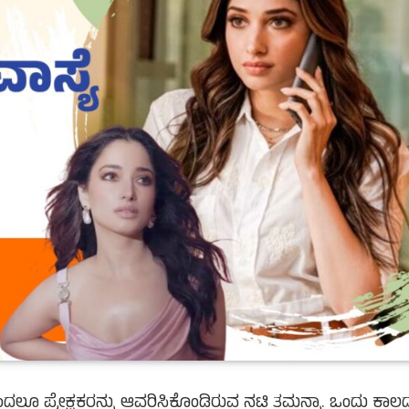
ಂದಲೂ ಪ್ರೇಕ್ಷಕರನ್ನು ಆವರಿಸಿಕೊಂಡಿರುವ ನಟಿ ತಮನ್ನಾ. ಒಂದು ಕಾಲದಲ