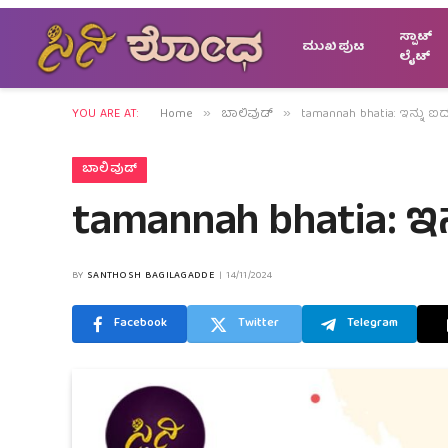
ಸ್ಪಾಟ್
ಮುಖಪುಟ
ಲೈಟ್
YOU ARE AT:
Home
ಬಾಲಿವುಡ್
tamannah bhatia: ಇನ್ನು ಐದು 
»
»
ಬಾಲಿವುಡ್
tamannah bhatia: ಇನ್ನ
BY
SANTHOSH BAGILAGADDE
14/11/2024
Facebook
Twitter
Telegram