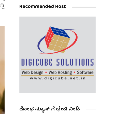
Recommended Host
ದಿ.
ಶೋಧ ನ್ಯೂಸ್ ಗೆ ಭೇಟಿ ನೀಡಿ