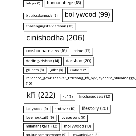
bannadahejje
(18)
balayya
(7)
bollywood
(99)
biggbosskannada
(8)
challengingstardarshan
(10)
cinishodha
(206)
cinishodhareview
(16)
crime
(13)
darshan
(20)
darlingkrishna
(14)
gillinata
(8)
jailer
(8)
kanthara
(7)
kerebete_gowrishankar_titlesong_kfi_byvijayendra_shivamogga
(10)
kfi
(222)
kicchasudeep
(12)
kgf
(8)
lifestory
(20)
kruthvik
(10)
kollywood
(9)
lovemocktail3
(9)
loveseasons
(9)
mollywood
(13)
milananagaraj
(12)
mukundaramaswamy
(9)
pawankalyan
(8)