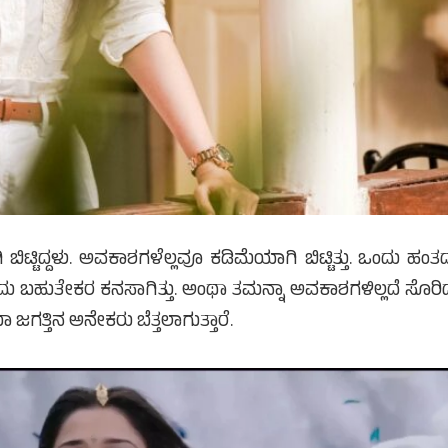
ಟಿದ್ದಳು. ಅವಕಾಶಗಳೆಲ್ಲವೂ ಕಡಿಮೆಯಾಗಿ ಬಿಟ್ಟಿತ್ತು. ಒಂದು ಹಂತದಲ
ಬಹುತೇಕರ ಕನಸಾಗಿತ್ತು. ಅಂಥಾ ತಮನ್ನಾ ಅವಕಾಶಗಳಿಲ್ಲದೆ ಸೊರಿದ
ಾ ಜಗತ್ತಿನ ಅನೇಕರು ಬೆತ್ತಲಾಗುತ್ತಾರೆ.