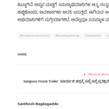
ಹಿಟ್ಟಾಗಿದೆ. ಅಷ್ಟರ ಮಟ್ಟಿಗೆ ತಮನ್ನಾಭಿಮಾನಿಗಳ ಆತ್ಮ ಸ
ಹಬ್ಬಿಕೊಂಡು, ಅವಕಾಶಗಳು ಅರಸಿ ಬರುತ್ತಿವೆ. ಈಗಿರುವ 
ಅಭಿಮಾನಿಗಳಿಗೆ ಸುಗ್ಗಿಯಾಗಲಿದೆ. ಅದೆಲ್ಲವೂ ತಮನ್ನಾಳ 
#bollywoodactress\
#kavalayyasong
bollywood
c
SHARE.
PREVIOUS ARTIC
kanguva movie trailer: ಸೂರ್ಯನ ಚಿತ್ರಕ್ಕೆ ಸಪ್ಪೆ ಸಪ್ಪೆ ಪ್ರತಿಕ್ರಿಯ
Santhosh Bagilagadde