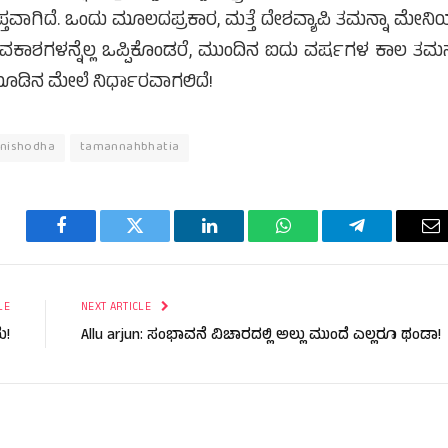
ಂತೃಪ್ತವಾಗಿದೆ. ಒಂದು ಮೂಲದಪ್ರಕಾರ, ಮತ್ತೆ ದೇಶವ್ಯಾಪಿ ತಮನ್ನಾ ಮೇನ
ಅವಕಾಶಗಳನ್ನೆಲ್ಲ ಒಪ್ಪಿಕೊಂಡರೆ, ಮುಂದಿನ ಐದು ವರ್ಷಗಳ ಕಾಲ ತಮನ
ಮೂಡಿನ ಮೇಲೆ ನಿರ್ಧಾರವಾಗಲಿದೆ!
inishodha
tamannahbhatia
Facebook
Twitter
LinkedIn
WhatsApp
Telegram
Em
LE
NEXT ARTICLE
ೆ!
Allu arjun: ಸಂಭಾವನೆ ವಿಚಾರದಲ್ಲಿ ಅಲ್ಲು ಮುಂದೆ ಎಲ್ಲರೂ ಥಂಡಾ!