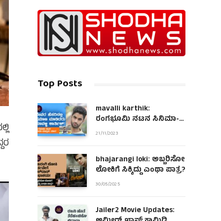
Top Posts
mavalli karthik:
ರಂಗಭೂಮಿ ನಟನ ಸಿನಿಮಾ-
್ಲಿ
ಮಾಧ್ಯಮ ಯಾನ!
21/11/2023
್ದರ
bhajarangi loki: ಅಬ್ಬರಿಸೋ
ಲೋಕಿಗೆ ಸಿಕ್ಕಿದ್ದು ಎಂಥಾ ಪಾತ್ರ?
30/05/2025
Jailer2 Movie Updates: