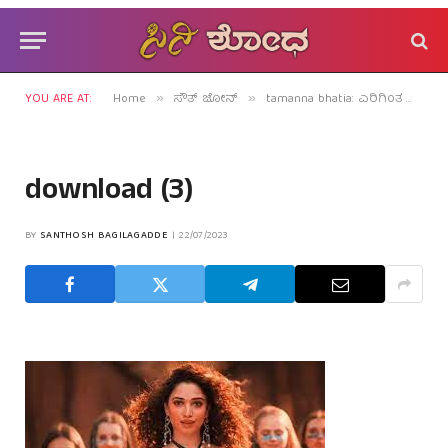
YOU ARE AT:
Home
ಸೌತ್ ಜೋನ್
tamanna bhatia: ಎರಿಗಿಂತ ಮಿಲ್ಕಿ ಬ್ಯೂಟಿಯೇ ಮುಂದೆ!
»
»
download (3)
BY
SANTHOSH BAGILAGADDE
22/07/2023