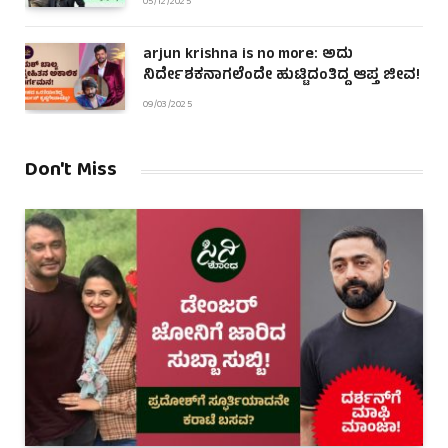
05/12/2025
arjun krishna is no more: ಅದು
ನಿರ್ದೇಶಕನಾಗಲೆಂದೇ ಹುಟ್ಟಿದಂತಿದ್ದ ಆಪ್ತ ಜೀವ!
09/03/2025
Don't Miss