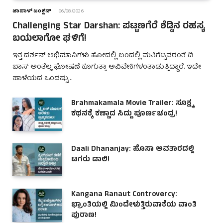
ಜಾಪಾಳ್ ಜಂಕ್ಷನ್
06/08/2026
Challenging Star Darshan: ಪಟ್ಟಣಗೆರೆ ಶೆಡ್ಡಿನ ರಹಸ್ಯ
ಬಯಲಾಗೋ ಘಳಿಗೆ!
ಇತ್ತ ದರ್ಶನ್ ಅಭಿಮಾನಿಗಳು ಹೋದಲ್ಲಿ ಬಂದಲ್ಲಿ ಮತಿಗೆಟ್ಟವರಂತೆ ಡಿ
ಬಾಸ್ ಅಂತೆಲ್ಲ ಘೋಷಣೆ ಕೂಗುತ್ತಾ ಅವಿವೇಕಿಗಳಂತಾಡುತ್ತಿದ್ದಾರೆ. ಇದೇ
ಪಾಳೆಯದ ಒಂದಷ್ಟು…
Brahmakamala Movie Trailer: ಸೂಕ್ಷ್ಮ
ಕಥನಕ್ಕೆ ಕಣ್ಣಾದ ಸಿದ್ದು ಪೂರ್ಣಚಂದ್ರ!
Daali Dhananjay: ಹೊಸಾ ಅವತಾರದಲ್ಲಿ
ಟಗರು ಡಾಲಿ!
Kangana Ranaut Controvercy:
ಭ್ರಾಂತಿಯಲ್ಲಿ ಮಿಂದೇಳುತ್ತಿರುವಾಕೆಯ ವಾಂತಿ
ಪುರಾಣ!