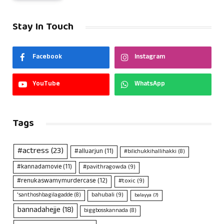
Stay In Touch
Facebook
Instagram
YouTube
WhatsApp
Tags
#actress
(23)
#alluarjun
(11)
#bilichukkihallihakki
(8)
#kannadamovie
(11)
#pavithragowda
(9)
#renukaswamymurdercase
(12)
#toxic
(9)
bahubali
(9)
'santhoshbagilagadde
(8)
balayya
(7)
bannadahejje
(18)
biggbosskannada
(8)