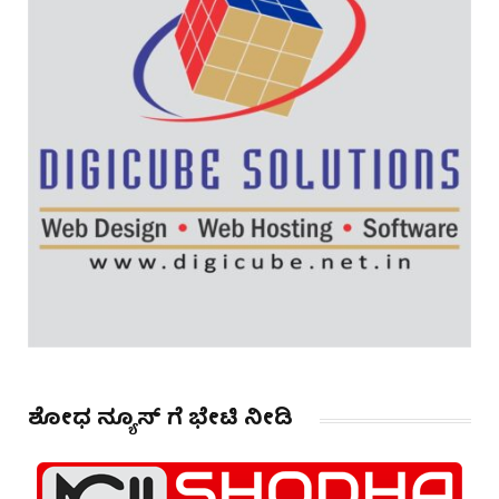
ಶೋಧ ನ್ಯೂಸ್ ಗೆ ಭೇಟಿ ನೀಡಿ