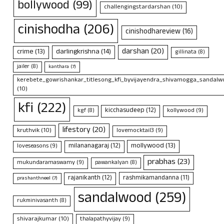
bollywood
(99)
challengingstardarshan
(10)
cinishodha
(206)
cinishodhareview
(16)
darshan
(20)
crime
(13)
darlingkrishna
(14)
gillinata
(8)
jailer
(8)
kanthara
(7)
kerebete_gowrishankar_titlesong_kfi_byvijayendra_shivamogga_sandalwo
(10)
kfi
(222)
kicchasudeep
(12)
kollywood
(9)
kgf
(8)
lifestory
(20)
kruthvik
(10)
lovemocktail3
(9)
mollywood
(13)
milananagaraj
(12)
loveseasons
(9)
prabhas
(23)
mukundaramaswamy
(9)
pawankalyan
(8)
rajanikanth
(12)
rashmikamandanna
(11)
prashanthneel
(7)
sandalwood
(259)
rukminivasanth
(8)
shivarajkumar
(10)
thalapathyvijay
(9)