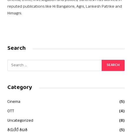
cinema, crime, investigation and politics, Santhosh has worked in
reputed publications like Hi Bangalore, Agni, Lankesh Patrike and
Himagni.
Search
Category
Cinema
(5)
OTT
(4)
Uncategorized
(8)
ಕಿರುತೆರೆ ಕಿಟಕಿ
(5)