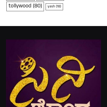
tollywood
(80)
yash
(18)