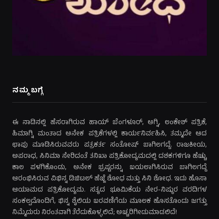
ನಮ್ಮ ಬಗ್ಗೆ
ಈ ನಾಡಿನಲ್ಲಿ ಹೆಸರಾಗಿರುವ ಹಾಯ್ ಬೆಂಗಳೂರ್, ಅಗ್ನಿ, ಲಂಕೇಶ್ ಪತ್ರಿಕೆ,
ಹಿಮಾಗ್ನಿ ಮಂತಾದ ಅನೇಕ ಪತ್ರಿಕೆಗಳಲ್ಲಿ ಕಾರ್ಯನಿರ್ವಹಿಸಿ, ತಮ್ಮದೇ ಆದ
ಛಾಪು ಮೂಡಿಸಿರುವವರು ಪತ್ರಕರ್ತ ಸಂತೋಷ್ ಬಾಗಿಲಗದ್ದೆ. ರಾಜಕೀಯ,
ಅಪರಾಧ, ಸಿನಿಮಾ ಸೇರಿದಂತೆ ತನಿಖಾ ಪತ್ರಿಕೋದ್ಯಮದಲ್ಲಿ ದಶಕಗಳಿಗೂ ಹೆಚ್ಚು
ಕಾಲ ಪಳಗಿಕೊಂಡು, ಅನೇಕ ಭ್ರಷ್ಟರನ್ನು ಬಯಲಾಗಿಸಿರುವ ಬಾಗಿಲಗದ್ದೆ
ಆರಂಭಿಸಿರುವ ವಿಭಿನ್ನ ಡಿಜಿಟಲ್ ಹೆಜ್ಜೆ ಶೋಧ ಮತ್ತು ಸಿನಿ ಶೋಧ. ಇದು ಹೊಸಾ
ಆಯಾಮದ ಪತ್ರಿಕೋದ್ಯಮ. ಸತ್ಯದ ಭೂಮಿಕೆಯ ನೇರ-ನಿಷ್ಠುರ ವರದಿಗಳ
ಸಂಕಲ್ಪದೊಂದಿಗೆ, ಭಿನ್ನ ಶೈಲಿಯ ಬರವಣಿಗೆಯ ಮೂಲಕ ಹೊಸತೊಂದು ಜಗತ್ತು
ನಿಮ್ಮೆದುರು ನಿರಂತವಾಗಿ ತೆರೆದುಕೊಳ್ಳಲಿದೆ; ಅಚ್ಚರಿಗೀಡುಮಾಡಲಿದೆ!