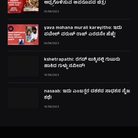
ಆದ್ರ್ರಗೊಳಿಸುವ ಅಪರೂಪದ ಚಿತ್ರ!
03/06/2023
yava mohana murali kareyitho: ಇದು
ಪಟೇಲ್ ವರುಣ್ ರಾಜ್ ಎರಡನೇ ಹೆಜ್ಜೆ!
04/06/2023
kshetrapathi: ರಗಡ್ ಲುಕ್ಕಿನಲ್ಲಿ ಗುಟುರು
ಹಾಕಿದ ಗುಳ್ಟು ನವೀನ್!
18/06/2023
nasaab: ಇದು ಎಂಬತ್ತರ ದಶಕದ ಸಾಧಕನ ನೈಜ
ಕಥೆ!
18/06/2023