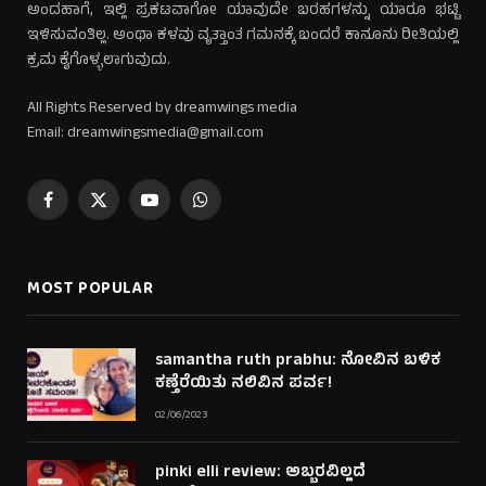
ಅಂದಹಾಗೆ, ಇಲ್ಲಿ ಪ್ರಕಟವಾಗೋ ಯಾವುದೇ ಬರಹಗಳನ್ನು ಯಾರೂ ಭಟ್ಟಿ
ಇಳಿಸುವಂತಿಲ್ಲ. ಅಂಥಾ ಕಳವು ವೃತ್ತಾಂತ ಗಮನಕ್ಕೆ ಬಂದರೆ ಕಾನೂನು ರೀತಿಯಲ್ಲಿ
ಕ್ರಮ ಕೈಗೊಳ್ಳಲಾಗುವುದು.
All Rights Reserved by dreamwings media
Email: dreamwingsmedia@gmail.com
Facebook
X
YouTube
WhatsApp
(Twitter)
MOST POPULAR
samantha ruth prabhu: ನೋವಿನ ಬಳಿಕ
ಕಣ್ತೆರೆಯಿತು ನಲಿವಿನ ಪರ್ವ!
02/06/2023
pinki elli review: ಅಬ್ಬರವಿಲ್ಲದೆ