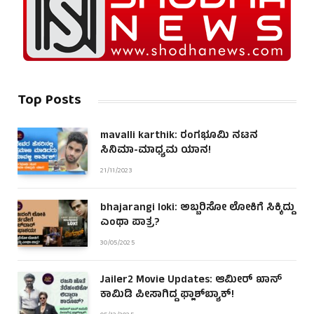
Top Posts
mavalli karthik: ರಂಗಭೂಮಿ ನಟನ
ಸಿನಿಮಾ-ಮಾಧ್ಯಮ ಯಾನ!
21/11/2023
bhajarangi loki: ಅಬ್ಬರಿಸೋ ಲೋಕಿಗೆ ಸಿಕ್ಕಿದ್ದು
ಎಂಥಾ ಪಾತ್ರ?
30/05/2025
Jailer2 Movie Updates: ಆಮೀರ್ ಖಾನ್
ಕಾಮಿಡಿ ಪೀಸಾಗಿದ್ದ ಫ್ಲಾಶ್‌ಬ್ಯಾಕ್!