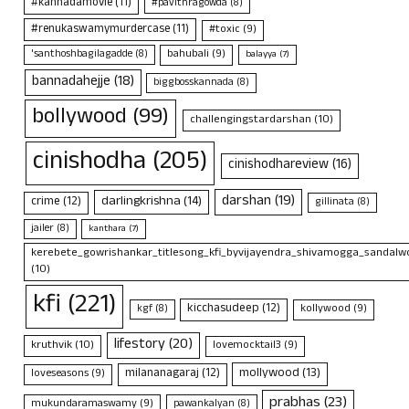
#kannadamovie
(11)
#pavithragowda
(8)
#renukaswamymurdercase
(11)
#toxic
(9)
bahubali
(9)
'santhoshbagilagadde
(8)
balayya
(7)
bannadahejje
(18)
biggbosskannada
(8)
bollywood
(99)
challengingstardarshan
(10)
cinishodha
(205)
cinishodhareview
(16)
darshan
(19)
darlingkrishna
(14)
crime
(12)
gillinata
(8)
jailer
(8)
kanthara
(7)
kerebete_gowrishankar_titlesong_kfi_byvijayendra_shivamogga_sandalwo
(10)
kfi
(221)
kicchasudeep
(12)
kollywood
(9)
kgf
(8)
lifestory
(20)
kruthvik
(10)
lovemocktail3
(9)
mollywood
(13)
milananagaraj
(12)
loveseasons
(9)
prabhas
(23)
mukundaramaswamy
(9)
pawankalyan
(8)