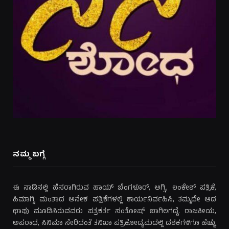
ನಮ್ಮ ಬಗ್ಗೆ
ಈ ನಾಡಿನಲ್ಲಿ ಹೆಸರಾಗಿರುವ ಹಾಯ್ ಬೆಂಗಳೂರ್, ಅಗ್ನಿ, ಲಂಕೇಶ್ ಪತ್ರಿಕೆ,
ಹಿಮಾಗ್ನಿ ಮಂತಾದ ಅನೇಕ ಪತ್ರಿಕೆಗಳಲ್ಲಿ ಕಾರ್ಯನಿರ್ವಹಿಸಿ, ತಮ್ಮದೇ ಆದ
ಛಾಪು ಮೂಡಿಸಿರುವವರು ಪತ್ರಕರ್ತ ಸಂತೋಷ್ ಬಾಗಿಲಗದ್ದೆ. ರಾಜಕೀಯ,
ಅಪರಾಧ, ಸಿನಿಮಾ ಸೇರಿದಂತೆ ತನಿಖಾ ಪತ್ರಿಕೋದ್ಯಮದಲ್ಲಿ ದಶಕಗಳಿಗೂ ಹೆಚ್ಚು