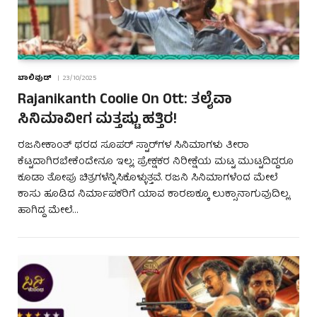
ಬಾಲಿವುಡ್
23/10/2025
Rajanikanth Coolie On Ott: ತಲೈವಾ
ಸಿನಿಮಾವೀಗ ಮತ್ತಷ್ಟು ಹತ್ತಿರ!
ರಜನೀಕಾಂತ್ ಥರದ ಸೂಪರ್ ಸ್ಟಾರ್‌ಗಳ ಸಿನಿಮಾಗಳು ತೀರಾ
ಕೆಟ್ಟದಾಗಿರಬೇಕೆಂದೇನೂ ಇಲ್ಲ; ಪ್ರೇಕ್ಷಕರ ನಿರೀಕ್ಷೆಯ ಮಟ್ಟ ಮುಟ್ಟದಿದ್ದರೂ
ಕೂಡಾ ತೋಪು ಚಿತ್ರಗಳೆನ್ನಿಸಿಕೊಳ್ಳುತ್ತವೆ. ರಜನಿ ಸಿನಿಮಾಗಳೆಂದ ಮೇಲೆ
ಕಾಸು ಹೂಡಿದ ನಿರ್ಮಾಪಕರಿಗೆ ಯಾವ ಕಾರಣಕ್ಕೂ ಲುಕ್ಸಾನಾಗುವುದಿಲ್ಲ.
ಹಾಗಿದ್ದ ಮೇಲೆ…