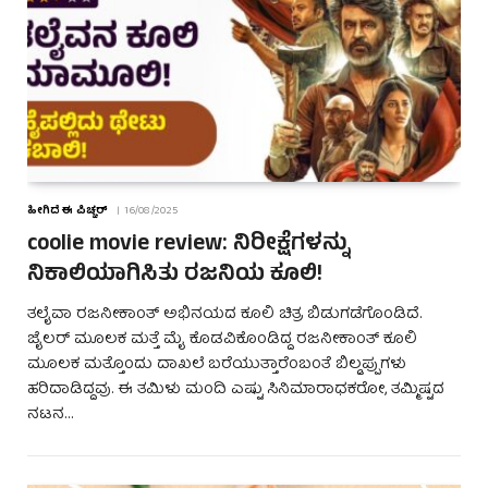
ಹೀಗಿದೆ ಈ ಪಿಚ್ಚರ್
16/08/2025
coolie movie review: ನಿರೀಕ್ಷೆಗಳನ್ನು
ನಿಕಾಲಿಯಾಗಿಸಿತು ರಜನಿಯ ಕೂಲಿ!
ತಲೈವಾ ರಜನೀಕಾಂತ್ ಅಭಿನಯದ ಕೂಲಿ ಚಿತ್ರ ಬಿಡುಗಡೆಗೊಂಡಿದೆ.
ಜೈಲರ್ ಮೂಲಕ ಮತ್ತೆ ಮೈ ಕೊಡವಿಕೊಂಡಿದ್ದ ರಜನೀಕಾಂತ್ ಕೂಲಿ
ಮೂಲಕ ಮತ್ತೊಂದು ದಾಖಲೆ ಬರೆಯುತ್ತಾರೆಂಬಂತೆ ಬಿಲ್ಡಪ್ಪುಗಳು
ಹರಿದಾಡಿದ್ದವು. ಈ ತಮಿಳು ಮಂದಿ ಎಷ್ಟು ಸಿನಿಮಾರಾಧಕರೋ, ತಮ್ಮಿಷ್ಟದ
ನಟನ…