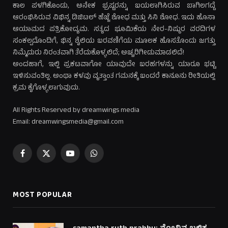
ಕಾಲ ಪಳಗಿಕೊಂಡು, ಅನೇಕ ಭ್ರಷ್ಟರನ್ನು ಬಯಲಾಗಿಸಿರುವ ಬಾಗಿಲಗದ್ದೆ
ಆರಂಭಿಸಿರುವ ವಿಭಿನ್ನ ಡಿಜಿಟಲ್ ಹೆಜ್ಜೆ ಶೋಧ ಮತ್ತು ಸಿನಿ ಶೋಧ. ಇದು ಹೊಸಾ
ಆಯಾಮದ ಪತ್ರಿಕೋದ್ಯಮ. ಸತ್ಯದ ಭೂಮಿಕೆಯ ನೇರ-ನಿಷ್ಠುರ ವರದಿಗಳ
ಸಂಕಲ್ಪದೊಂದಿಗೆ, ಭಿನ್ನ ಶೈಲಿಯ ಬರವಣಿಗೆಯ ಮೂಲಕ ಹೊಸತೊಂದು ಜಗತ್ತು
ನಿಮ್ಮೆದುರು ನಿರಂತವಾಗಿ ತೆರೆದುಕೊಳ್ಳಲಿದೆ; ಅಚ್ಚರಿಗೀಡುಮಾಡಲಿದೆ!
ಅಂದಹಾಗೆ, ಇಲ್ಲಿ ಪ್ರಕಟವಾಗೋ ಯಾವುದೇ ಬರಹಗಳನ್ನು ಯಾರೂ ಭಟ್ಟಿ
ಇಳಿಸುವಂತಿಲ್ಲ. ಅಂಥಾ ಕಳವು ವೃತ್ತಾಂತ ಗಮನಕ್ಕೆ ಬಂದರೆ ಕಾನೂನು ರೀತಿಯಲ್ಲಿ
ಕ್ರಮ ಕೈಗೊಳ್ಳಲಾಗುವುದು.
All Rights Reserved by dreamwings media
Email: dreamwingsmedia@gmail.com
Facebook
X
YouTube
WhatsApp
(Twitter)
MOST POPULAR