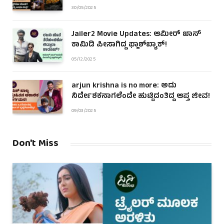
30/05/2025
Jailer2 Movie Updates: ಆಮೀರ್ ಖಾನ್
ಕಾಮಿಡಿ ಪೀಸಾಗಿದ್ದ ಫ್ಲಾಶ್‌ಬ್ಯಾಕ್!
05/12/2025
arjun krishna is no more: ಅದು
ನಿರ್ದೇಶಕನಾಗಲೆಂದೇ ಹುಟ್ಟಿದಂತಿದ್ದ ಆಪ್ತ ಜೀವ!
09/03/2025
Don't Miss