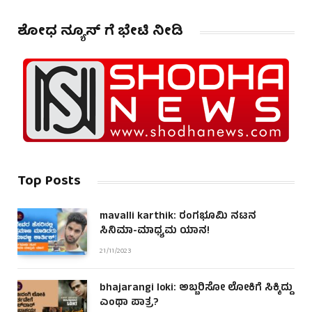
ಶೋಧ ನ್ಯೂಸ್ ಗೆ ಭೇಟಿ ನೀಡಿ
Top Posts
mavalli karthik: ರಂಗಭೂಮಿ ನಟನ
ಸಿನಿಮಾ-ಮಾಧ್ಯಮ ಯಾನ!
21/11/2023
bhajarangi loki: ಅಬ್ಬರಿಸೋ ಲೋಕಿಗೆ ಸಿಕ್ಕಿದ್ದು
ಎಂಥಾ ಪಾತ್ರ?