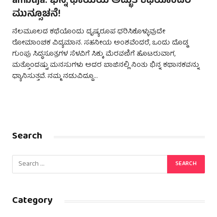
ambuja: ಭಿನ್ನ ಛಾಯೆಯ ಅದ್ಭುತ ಕಥೆಯೊಂದರ
ಮುನ್ಸೂಚನೆ!
ನೆಲಮೂಲದ ಕಥೆಯೊಂದು ದೃಷ್ಯರೂಪ ಧರಿಸಿಕೊಳ್ಳುವುದೇ
ರೋಮಾಂಚಕ ವಿದ್ಯಮಾನ. ಸಹನೀಯ ಅಂಶವೆಂದರೆ, ಒಂದು ದೊಡ್ಡ
ಗುಂಪು ಸಿದ್ಧಸೂತ್ರಗಳ ಸೆಳವಿಗೆ ಸಿಕ್ಕು ಮೆರವಣಿಗೆ ಹೊಟರುವಾಗ,
ಮತ್ತೊಂದಷ್ಟು ಮನಸುಗಳು ಅದರ ಬಾಜಿನಲ್ಲಿ ನಿಂತು ಭಿನ್ನ ಕಥಾನಕವನ್ನು
ಧ್ಯಾನಿಸುತ್ತವೆ. ನಮ್ಮ ನಡುವಿದ್ದೂ…
Search
Category