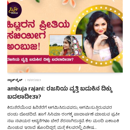
ಸ್ಪಾಟ್ ಲೈಟ್
15/07/2023
ambuja rajani: ರಜನಿಯ ವೃತ್ತಿ ಬದುಕಿನ ದಿಕ್ಕು
ಬದಲಾದೀತಾ?
ಕಿರುತೆರೆಯಿಂದ ಹಿರಿತೆರೆಗೆ ಆಗಮಿಸಿರುವವರು, ಆಗಮಿಸುತ್ತಿರುವವರ
ದಂಡು ದೊಡದಿದೆ. ಹಾಗೆ ಸಿನಿಮಾ ರಂಗಕ್ಕೆ ಪಾದಾರ್ಪಣೆ ಮಾಡುವ ಪ್ರತೀ
ನಟ ನಟಿಯರ ಆದ್ಯತೆಗಳೂ ಬೇರೆ ತೆರನಾಗಿರುತ್ತವೆ. ಕೆಲ ಮಂದಿ ಏಕಾಏಕಿ
ಮಿಂಚುವ ಇರಾದೆ ಹೊಂದಿದ್ದರೆ, ಮತ್ತೆ ಕೆಲವರಲ್ಲಿ ವಿಶೇಷ…