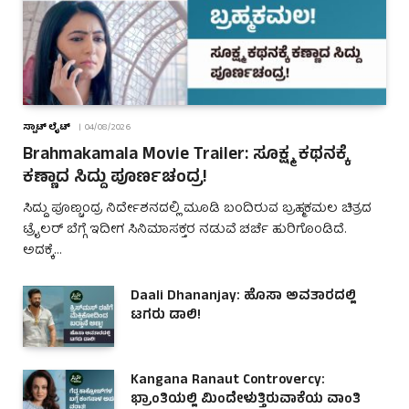
ಸ್ಪಾಟ್ ಲೈಟ್
04/08/2026
Brahmakamala Movie Trailer: ಸೂಕ್ಷ್ಮ ಕಥನಕ್ಕೆ
ಕಣ್ಣಾದ ಸಿದ್ದು ಪೂರ್ಣಚಂದ್ರ!
ಸಿದ್ದು ಪೂಣ್ಚಂದ್ರ ನಿರ್ದೇಶನದಲ್ಲಿ ಮೂಡಿ ಬಂದಿರುವ ಬ್ರಹ್ಮಕಮಲ ಚಿತ್ರದ
ಟ್ರೈಲರ್ ಬೆಗ್ಗೆ ಇದೀಗ ಸಿನಿಮಾಸಕ್ತರ ನಡುವೆ ಚರ್ಚೆ ಹುರಿಗೊಂಡಿದೆ.
ಅದಕ್ಕೆ…
Daali Dhananjay: ಹೊಸಾ ಅವತಾರದಲ್ಲಿ
ಟಗರು ಡಾಲಿ!
Kangana Ranaut Controvercy:
ಭ್ರಾಂತಿಯಲ್ಲಿ ಮಿಂದೇಳುತ್ತಿರುವಾಕೆಯ ವಾಂತಿ