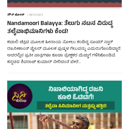
ಸೌತ್ ಜೋನ್
06/12/2025
Nandamoori Balayya: ತೆಲುಗು ನಟನ ವಿರುದ್ಧ
ತಲೈವಾಭಿಮಾನಿಗಳು ಕೆಂಡ!
ಕಬಾಲಿ ಚಿತ್ರದ ಮೂಲಕ ಹೀನಾಯ ಸೋಲು ಕಂಡಿದ್ದ ಸೂಪರ್ ಸ್ಟಾರ್
ರಜನೀಕಾಂತ್ ಜೈಲರ್ ಮೂಲಕ ಪುಷ್ಕಳ ಗೆಲುವನ್ನು ಎದುರುಗೊಂಡಿದ್ದಾರೆ.
ಅದರಲ್ಲಿನ ಪ್ರತೀ ಪಾತ್ರಗಳೂ ಕೂಡಾ ಪ್ರೇಕ್ಷಕರ ಮೆಚ್ಚುಗೆ ಗಳಿಸಿಕೊಂಡಿವೆ.
ಕನ್ನಡದ ಶಿವರಾಜ್ ಕುಮಾರ್ ಸೇರಿದಂತೆ ಬೇರೆ…