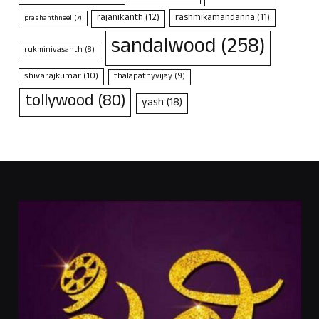
rajanikanth
(12)
rashmikamandanna
(11)
prashanthneel
(7)
sandalwood
(258)
rukminivasanth
(8)
shivarajkumar
(10)
thalapathyvijay
(9)
tollywood
(80)
yash
(18)