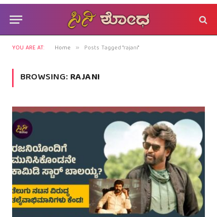
YOU ARE AT:
Home
Posts Tagged "rajani"
»
BROWSING:
RAJANI