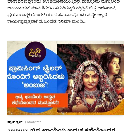
ವಾತಾವರಣವೊಂದು ಊಟೆಯೊಡೆಯುತ್ತಿದ್ದರೆ, ಮತ್ತೊಂದು ಮಗ್ಗುಲಿಂದ
ಆಶಾದಾಯಕ ಬೆಳವಣಿಗೆಗಳು ಹರಳುಗಟ್ಟಿಕೊಳ್ಳುತ್ತಿವೆ. ಭಿನ್ನ ಆಲೋಚನೆ,
ಪ್ರಯೋಗಾತ್ಮಕ ಗುಣಗಳ ಯುವ ಸಮೂಹವೊಂದು ಸದ್ದೇ ಇಲ್ಲದೆ
ಕಾರ್ಯಪ್ರವೃತ್ತವಾಗಿದೆ. ಒಂದೆಡೆ ಸಿನಿಮಾ ಮಂದಿ…
ಸ್ಪಾಟ್ ಲೈಟ್
09/07/2023