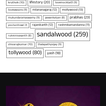
lifestory
(20)
kruthvik
(10)
lovemocktail3
(9)
mollywood
(13)
milananagaraj
(12)
loveseasons
(9)
prabhas
(23)
mukundaramaswamy
(9)
pawankalyan
(8)
rajanikanth
(12)
rashmikamandanna
(11)
prashanthneel
(7)
sandalwood
(259)
rukminivasanth
(8)
shivarajkumar
(10)
thalapathyvijay
(9)
tollywood
(80)
yash
(18)