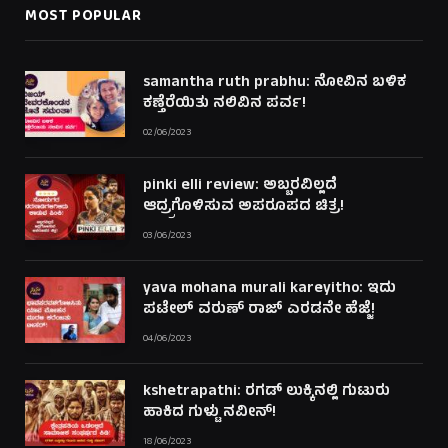
MOST POPULAR
samantha ruth prabhu: ನೋವಿನ ಬಳಿಕ
ಕಣ್ತೆರೆಯಿತು ನಲಿವಿನ ಪರ್ವ!
02/06/2023
pinki elli review: ಅಬ್ಬರವಿಲ್ಲದೆ
ಆದ್ರ್ರಗೊಳಿಸುವ ಅಪರೂಪದ ಚಿತ್ರ!
03/06/2023
yava mohana murali kareyitho: ಇದು
ಪಟೇಲ್ ವರುಣ್ ರಾಜ್ ಎರಡನೇ ಹೆಜ್ಜೆ!
04/06/2023
kshetrapathi: ರಗಡ್ ಲುಕ್ಕಿನಲ್ಲಿ ಗುಟುರು
ಹಾಕಿದ ಗುಳ್ಟು ನವೀನ್!
18/06/2023