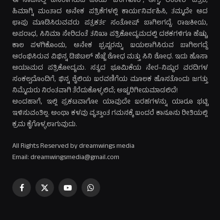
ಈ ನಾಡಿನಲ್ಲಿ ಹೆಸರಾಗಿರುವ ಹಾಯ್ ಬೆಂಗಳೂರ್, ಅಗ್ನಿ, ಲಂಕೇಶ್ ಪತ್ರಿಕೆ,
ಹಿಮಾಗ್ನಿ ಮಂತಾದ ಅನೇಕ ಪತ್ರಿಕೆಗಳಲ್ಲಿ ಕಾರ್ಯನಿರ್ವಹಿಸಿ, ತಮ್ಮದೇ ಆದ
ಛಾಪು ಮೂಡಿಸಿರುವವರು ಪತ್ರಕರ್ತ ಸಂತೋಷ್ ಬಾಗಿಲಗದ್ದೆ. ರಾಜಕೀಯ,
ಅಪರಾಧ, ಸಿನಿಮಾ ಸೇರಿದಂತೆ ತನಿಖಾ ಪತ್ರಿಕೋದ್ಯಮದಲ್ಲಿ ದಶಕಗಳಿಗೂ ಹೆಚ್ಚು
ಕಾಲ ಪಳಗಿಕೊಂಡು, ಅನೇಕ ಭ್ರಷ್ಟರನ್ನು ಬಯಲಾಗಿಸಿರುವ ಬಾಗಿಲಗದ್ದೆ
ಆರಂಭಿಸಿರುವ ವಿಭಿನ್ನ ಡಿಜಿಟಲ್ ಹೆಜ್ಜೆ ಶೋಧ ಮತ್ತು ಸಿನಿ ಶೋಧ. ಇದು ಹೊಸಾ
ಆಯಾಮದ ಪತ್ರಿಕೋದ್ಯಮ. ಸತ್ಯದ ಭೂಮಿಕೆಯ ನೇರ-ನಿಷ್ಠುರ ವರದಿಗಳ
ಸಂಕಲ್ಪದೊಂದಿಗೆ, ಭಿನ್ನ ಶೈಲಿಯ ಬರವಣಿಗೆಯ ಮೂಲಕ ಹೊಸತೊಂದು ಜಗತ್ತು
ನಿಮ್ಮೆದುರು ನಿರಂತವಾಗಿ ತೆರೆದುಕೊಳ್ಳಲಿದೆ; ಅಚ್ಚರಿಗೀಡುಮಾಡಲಿದೆ!
ಅಂದಹಾಗೆ, ಇಲ್ಲಿ ಪ್ರಕಟವಾಗೋ ಯಾವುದೇ ಬರಹಗಳನ್ನು ಯಾರೂ ಭಟ್ಟಿ
ಇಳಿಸುವಂತಿಲ್ಲ. ಅಂಥಾ ಕಳವು ವೃತ್ತಾಂತ ಗಮನಕ್ಕೆ ಬಂದರೆ ಕಾನೂನು ರೀತಿಯಲ್ಲಿ
ಕ್ರಮ ಕೈಗೊಳ್ಳಲಾಗುವುದು.
All Rights Reserved by dreamwings media
Email: dreamwingsmedia@gmail.com
Facebook
X
YouTube
WhatsApp
(Twitter)