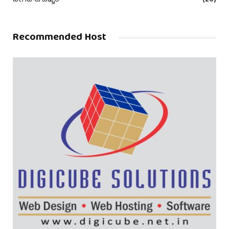
ಹೀಗಿದೆ ಈ ಪಿಚ್ಚರ್
(20)
Recommended Host