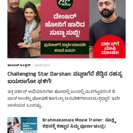
ಜಾಪಾಳ್ ಜಂಕ್ಷನ್
06/08/2026
Challenging Star Darshan: ಪಟ್ಟಣಗೆರೆ ಶೆಡ್ಡಿನ ರಹಸ್ಯ
ಬಯಲಾಗೋ ಘಳಿಗೆ!
ಇತ್ತ ದರ್ಶನ್ ಅಭಿಮಾನಿಗಳು ಹೋದಲ್ಲಿ ಬಂದಲ್ಲಿ ಮತಿಗೆಟ್ಟವರಂತೆ ಡಿ
ಬಾಸ್ ಅಂತೆಲ್ಲ ಘೋಷಣೆ ಕೂಗುತ್ತಾ ಅವಿವೇಕಿಗಳಂತಾಡುತ್ತಿದ್ದಾರೆ. ಇದೇ
ಪಾಳೆಯದ ಒಂದಷ್ಟು…
Brahmakamala Movie Trailer: ಸೂಕ್ಷ್ಮ
ಕಥನಕ್ಕೆ ಕಣ್ಣಾದ ಸಿದ್ದು ಪೂರ್ಣಚಂದ್ರ!