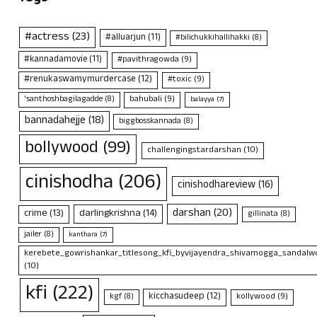
#actress
(23)
#alluarjun
(11)
#bilichukkihallihakki
(8)
#kannadamovie
(11)
#pavithragowda
(9)
#renukaswamymurdercase
(12)
#toxic
(9)
bahubali
(9)
'santhoshbagilagadde
(8)
balayya
(7)
bannadahejje
(18)
biggbosskannada
(8)
bollywood
(99)
challengingstardarshan
(10)
cinishodha
(206)
cinishodhareview
(16)
darshan
(20)
crime
(13)
darlingkrishna
(14)
gillinata
(8)
jailer
(8)
kanthara
(7)
kerebete_gowrishankar_titlesong_kfi_byvijayendra_shivamogga_sandalwo
(10)
kfi
(222)
kicchasudeep
(12)
kollywood
(9)
kgf
(8)