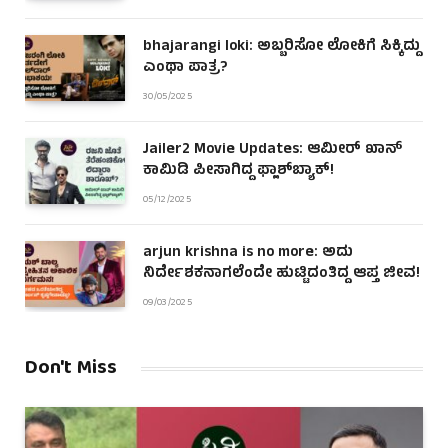
bhajarangi loki: ಅಬ್ಬರಿಸೋ ಲೋಕಿಗೆ ಸಿಕ್ಕಿದ್ದು
ಎಂಥಾ ಪಾತ್ರ?
30/05/2025
Jailer2 Movie Updates: ಆಮೀರ್ ಖಾನ್
ಕಾಮಿಡಿ ಪೀಸಾಗಿದ್ದ ಫ್ಲಾಶ್‌ಬ್ಯಾಕ್!
05/12/2025
arjun krishna is no more: ಅದು
ನಿರ್ದೇಶಕನಾಗಲೆಂದೇ ಹುಟ್ಟಿದಂತಿದ್ದ ಆಪ್ತ ಜೀವ!
09/03/2025
Don't Miss