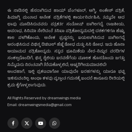
ಈ ನಾಡಿನಲ್ಲಿ ಹೆಸರಾಗಿರುವ ಹಾಯ್ ಬೆಂಗಳೂರ್, ಅಗ್ನಿ, ಲಂಕೇಶ್ ಪತ್ರಿಕೆ,
ಹಿಮಾಗ್ನಿ ಮಂತಾದ ಅನೇಕ ಪತ್ರಿಕೆಗಳಲ್ಲಿ ಕಾರ್ಯನಿರ್ವಹಿಸಿ, ತಮ್ಮದೇ ಆದ
ಛಾಪು ಮೂಡಿಸಿರುವವರು ಪತ್ರಕರ್ತ ಸಂತೋಷ್ ಬಾಗಿಲಗದ್ದೆ. ರಾಜಕೀಯ,
ಅಪರಾಧ, ಸಿನಿಮಾ ಸೇರಿದಂತೆ ತನಿಖಾ ಪತ್ರಿಕೋದ್ಯಮದಲ್ಲಿ ದಶಕಗಳಿಗೂ ಹೆಚ್ಚು
ಕಾಲ ಪಳಗಿಕೊಂಡು, ಅನೇಕ ಭ್ರಷ್ಟರನ್ನು ಬಯಲಾಗಿಸಿರುವ ಬಾಗಿಲಗದ್ದೆ
ಆರಂಭಿಸಿರುವ ವಿಭಿನ್ನ ಡಿಜಿಟಲ್ ಹೆಜ್ಜೆ ಶೋಧ ಮತ್ತು ಸಿನಿ ಶೋಧ. ಇದು ಹೊಸಾ
ಆಯಾಮದ ಪತ್ರಿಕೋದ್ಯಮ. ಸತ್ಯದ ಭೂಮಿಕೆಯ ನೇರ-ನಿಷ್ಠುರ ವರದಿಗಳ
ಸಂಕಲ್ಪದೊಂದಿಗೆ, ಭಿನ್ನ ಶೈಲಿಯ ಬರವಣಿಗೆಯ ಮೂಲಕ ಹೊಸತೊಂದು ಜಗತ್ತು
ನಿಮ್ಮೆದುರು ನಿರಂತವಾಗಿ ತೆರೆದುಕೊಳ್ಳಲಿದೆ; ಅಚ್ಚರಿಗೀಡುಮಾಡಲಿದೆ!
ಅಂದಹಾಗೆ, ಇಲ್ಲಿ ಪ್ರಕಟವಾಗೋ ಯಾವುದೇ ಬರಹಗಳನ್ನು ಯಾರೂ ಭಟ್ಟಿ
ಇಳಿಸುವಂತಿಲ್ಲ. ಅಂಥಾ ಕಳವು ವೃತ್ತಾಂತ ಗಮನಕ್ಕೆ ಬಂದರೆ ಕಾನೂನು ರೀತಿಯಲ್ಲಿ
ಕ್ರಮ ಕೈಗೊಳ್ಳಲಾಗುವುದು.
All Rights Reserved by dreamwings media
Email: dreamwingsmedia@gmail.com
Facebook
X
YouTube
WhatsApp