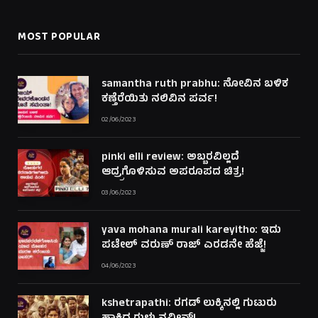
(Twitter)
MOST POPULAR
samantha ruth prabhu: ನೋವಿನ ಬಳಿಕ
ಕಣ್ತೆರೆಯಿತು ನಲಿವಿನ ಪರ್ವ!
02/06/2023
pinki elli review: ಅಬ್ಬರವಿಲ್ಲದೆ
ಆದ್ರ್ರಗೊಳಿಸುವ ಅಪರೂಪದ ಚಿತ್ರ!
03/06/2023
yava mohana murali kareyitho: ಇದು
ಪಟೇಲ್ ವರುಣ್ ರಾಜ್ ಎರಡನೇ ಹೆಜ್ಜೆ!
04/06/2023
kshetrapathi: ರಗಡ್ ಲುಕ್ಕಿನಲ್ಲಿ ಗುಟುರು