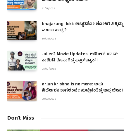
ಸಿನಿಮಾ-ಮಾಧ್ಯಮ ಯಾನ!
21/11/2023
bhajarangi loki: ಅಬ್ಬರಿಸೋ ಲೋಕಿಗೆ ಸಿಕ್ಕಿದ್ದು
ಎಂಥಾ ಪಾತ್ರ?
30/05/2025
Jailer2 Movie Updates: ಆಮೀರ್ ಖಾನ್
ಕಾಮಿಡಿ ಪೀಸಾಗಿದ್ದ ಫ್ಲಾಶ್‌ಬ್ಯಾಕ್!
05/12/2025
arjun krishna is no more: ಅದು
ನಿರ್ದೇಶಕನಾಗಲೆಂದೇ ಹುಟ್ಟಿದಂತಿದ್ದ ಆಪ್ತ ಜೀವ!
09/03/2025
Don't Miss