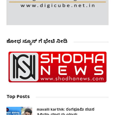
ಶೋಧ ನ್ಯೂಸ್ ಗೆ ಭೇಟಿ ನೀಡಿ
Top Posts
mavalli karthik: ರಂಗಭೂಮಿ ನಟನ