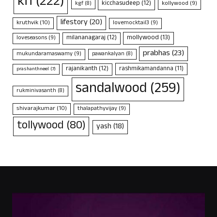
kfi
(222)
kicchasudeep
(12)
kollywood
(9)
kgf
(8)
lifestory
(20)
kruthvik
(10)
lovemocktail3
(9)
mollywood
(13)
milananagaraj
(12)
loveseasons
(9)
prabhas
(23)
mukundaramaswamy
(9)
pawankalyan
(8)
rajanikanth
(12)
rashmikamandanna
(11)
prashanthneel
(7)
sandalwood
(259)
rukminivasanth
(8)
shivarajkumar
(10)
thalapathyvijay
(9)
tollywood
(80)
yash
(18)