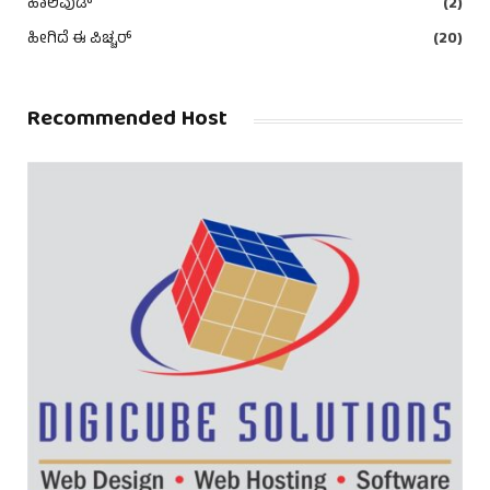
ಹಾಲಿವುಡ್
(2)
ಹೀಗಿದೆ ಈ ಪಿಚ್ಚರ್
(20)
Recommended Host