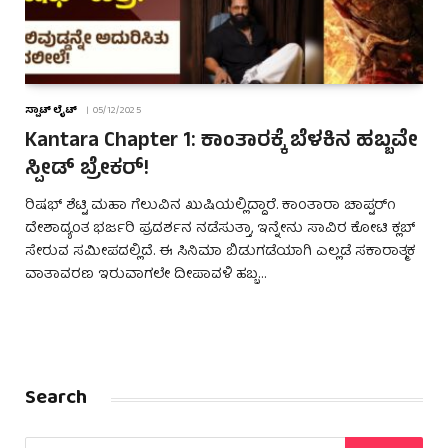
ಸ್ಪಾಟ್ ಲೈಟ್
05/12/2025
Kantara Chapter 1: ಕಾಂತಾರಕ್ಕೆ ಬೆಳಕಿನ ಹಬ್ಬವೇ
ಸ್ಪೀಡ್ ಬ್ರೇಕರ್!
ರಿಷಭ್ ಶೆಟ್ಟಿ ಮಹಾ ಗೆಲುವಿನ ಖುಷಿಯಲ್ಲಿದ್ದಾರೆ. ಕಾಂತಾರಾ ಚಾಪ್ಟರ್೧
ದೇಶಾದ್ಯಂತ ಭರ್ಜರಿ ಪ್ರದರ್ಶನ ನಡೆಸುತ್ತಾ, ಇನ್ನೇನು ಸಾವಿರ ಕೋಟಿ ಕ್ಲಬ್
ಸೇರುವ ಸಮೀಪದಲ್ಲಿದೆ. ಈ ಸಿನಿಮಾ ಬಿಡುಗಡೆಯಾಗಿ ಎಲ್ಲಡೆ ಸಕಾರಾತ್ಮಕ
ವಾತಾವರಣ ಇರುವಾಗಲೇ ದೀಪಾವಳಿ ಹಬ್ಬ…
Search