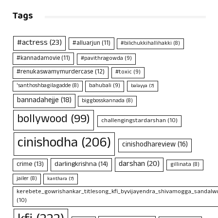
Tags
#actress
(23)
#alluarjun
(11)
#bilichukkihallihakki
(8)
#kannadamovie
(11)
#pavithragowda
(9)
#renukaswamymurdercase
(12)
#toxic
(9)
bahubali
(9)
'santhoshbagilagadde
(8)
balayya
(7)
bannadahejje
(18)
biggbosskannada
(8)
bollywood
(99)
challengingstardarshan
(10)
cinishodha
(206)
cinishodhareview
(16)
darshan
(20)
crime
(13)
darlingkrishna
(14)
gillinata
(8)
jailer
(8)
kanthara
(7)
kerebete_gowrishankar_titlesong_kfi_byvijayendra_shivamogga_sandalwo
(10)