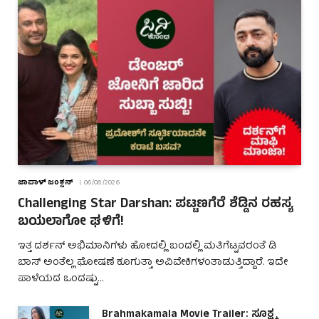
ಜಾಪಾಳ್ ಜಂಕ್ಷನ್
06/08/2026
Challenging Star Darshan: ಪಟ್ಟಣಗೆರೆ ಶೆಡ್ಡಿನ ರಹಸ್ಯ
ಬಯಲಾಗೋ ಘಳಿಗೆ!
ಇತ್ತ ದರ್ಶನ್ ಅಭಿಮಾನಿಗಳು ಹೋದಲ್ಲಿ ಬಂದಲ್ಲಿ ಮತಿಗೆಟ್ಟವರಂತೆ ಡಿ
ಬಾಸ್ ಅಂತೆಲ್ಲ ಘೋಷಣೆ ಕೂಗುತ್ತಾ ಅವಿವೇಕಿಗಳಂತಾಡುತ್ತಿದ್ದಾರೆ. ಇದೇ
ಪಾಳೆಯದ ಒಂದಷ್ಟು…
Brahmakamala Movie Trailer: ಸೂಕ್ಷ್ಮ