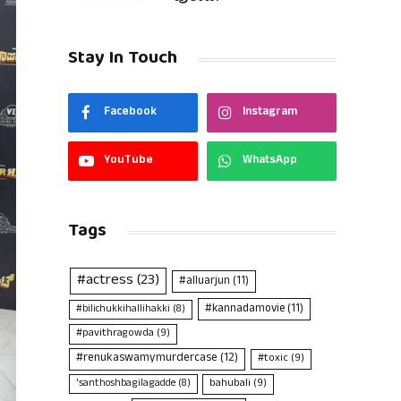
Stay In Touch
Facebook
Instagram
YouTube
WhatsApp
Tags
#actress
(23)
#alluarjun
(11)
#kannadamovie
(11)
#bilichukkihallihakki
(8)
#pavithragowda
(9)
#renukaswamymurdercase
(12)
#toxic
(9)
bahubali
(9)
'santhoshbagilagadde
(8)