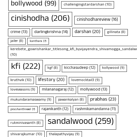
bollywood
(99)
challengingstardarshan
(10)
cinishodha
(206)
cinishodhareview
(16)
darshan
(20)
crime
(13)
darlingkrishna
(14)
gillinata
(8)
jailer
(8)
kanthara
(7)
kerebete_gowrishankar_titlesong_kfi_byvijayendra_shivamogga_sandalwo
(10)
kfi
(222)
kicchasudeep
(12)
kollywood
(9)
kgf
(8)
lifestory
(20)
kruthvik
(10)
lovemocktail3
(9)
mollywood
(13)
milananagaraj
(12)
loveseasons
(9)
prabhas
(23)
mukundaramaswamy
(9)
pawankalyan
(8)
rajanikanth
(12)
rashmikamandanna
(11)
prashanthneel
(7)
sandalwood
(259)
rukminivasanth
(8)
shivarajkumar
(10)
thalapathyvijay
(9)