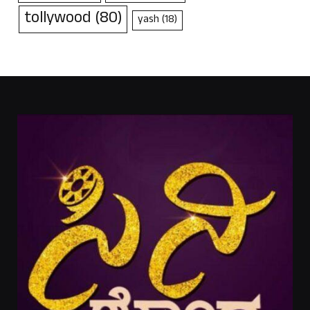
tollywood
(80)
yash
(18)