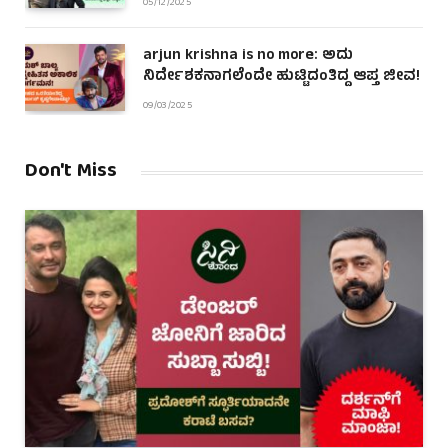
05/12/2025
arjun krishna is no more: ಅದು
ನಿರ್ದೇಶಕನಾಗಲೆಂದೇ ಹುಟ್ಟಿದಂತಿದ್ದ ಆಪ್ತ ಜೀವ!
09/03/2025
Don't Miss