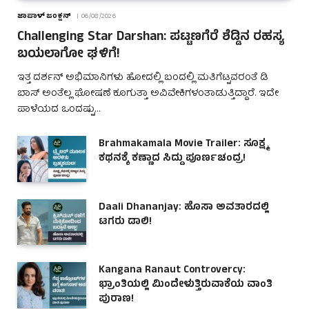
ಜಾಪಾಳ್ ಜಂಕ್ಷನ್
06/08/2026
Challenging Star Darshan: ಪಟ್ಟಣಗೆರೆ ಶೆಡ್ಡಿನ ರಹಸ್ಯ
ಬಯಲಾಗೋ ಘಳಿಗೆ!
ಇತ್ತ ದರ್ಶನ್ ಅಭಿಮಾನಿಗಳು ಹೋದಲ್ಲಿ ಬಂದಲ್ಲಿ ಮತಿಗೆಟ್ಟವರಂತೆ ಡಿ
ಬಾಸ್ ಅಂತೆಲ್ಲ ಘೋಷಣೆ ಕೂಗುತ್ತಾ ಅವಿವೇಕಿಗಳಂತಾಡುತ್ತಿದ್ದಾರೆ. ಇದೇ
ಪಾಳೆಯದ ಒಂದಷ್ಟು…
Brahmakamala Movie Trailer: ಸೂಕ್ಷ್ಮ
ಕಥನಕ್ಕೆ ಕಣ್ಣಾದ ಸಿದ್ದು ಪೂರ್ಣಚಂದ್ರ!
Daali Dhananjay: ಹೊಸಾ ಅವತಾರದಲ್ಲಿ
ಟಗರು ಡಾಲಿ!
Kangana Ranaut Controvercy:
ಭ್ರಾಂತಿಯಲ್ಲಿ ಮಿಂದೇಳುತ್ತಿರುವಾಕೆಯ ವಾಂತಿ
ಪುರಾಣ!