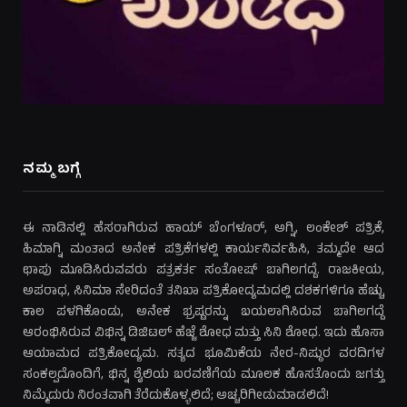
ನಮ್ಮ ಬಗ್ಗೆ
ಈ ನಾಡಿನಲ್ಲಿ ಹೆಸರಾಗಿರುವ ಹಾಯ್ ಬೆಂಗಳೂರ್, ಅಗ್ನಿ, ಲಂಕೇಶ್ ಪತ್ರಿಕೆ,
ಹಿಮಾಗ್ನಿ ಮಂತಾದ ಅನೇಕ ಪತ್ರಿಕೆಗಳಲ್ಲಿ ಕಾರ್ಯನಿರ್ವಹಿಸಿ, ತಮ್ಮದೇ ಆದ
ಛಾಪು ಮೂಡಿಸಿರುವವರು ಪತ್ರಕರ್ತ ಸಂತೋಷ್ ಬಾಗಿಲಗದ್ದೆ. ರಾಜಕೀಯ,
ಅಪರಾಧ, ಸಿನಿಮಾ ಸೇರಿದಂತೆ ತನಿಖಾ ಪತ್ರಿಕೋದ್ಯಮದಲ್ಲಿ ದಶಕಗಳಿಗೂ ಹೆಚ್ಚು
ಕಾಲ ಪಳಗಿಕೊಂಡು, ಅನೇಕ ಭ್ರಷ್ಟರನ್ನು ಬಯಲಾಗಿಸಿರುವ ಬಾಗಿಲಗದ್ದೆ
ಆರಂಭಿಸಿರುವ ವಿಭಿನ್ನ ಡಿಜಿಟಲ್ ಹೆಜ್ಜೆ ಶೋಧ ಮತ್ತು ಸಿನಿ ಶೋಧ. ಇದು ಹೊಸಾ
ಆಯಾಮದ ಪತ್ರಿಕೋದ್ಯಮ. ಸತ್ಯದ ಭೂಮಿಕೆಯ ನೇರ-ನಿಷ್ಠುರ ವರದಿಗಳ
ಸಂಕಲ್ಪದೊಂದಿಗೆ, ಭಿನ್ನ ಶೈಲಿಯ ಬರವಣಿಗೆಯ ಮೂಲಕ ಹೊಸತೊಂದು ಜಗತ್ತು
ನಿಮ್ಮೆದುರು ನಿರಂತವಾಗಿ ತೆರೆದುಕೊಳ್ಳಲಿದೆ; ಅಚ್ಚರಿಗೀಡುಮಾಡಲಿದೆ!