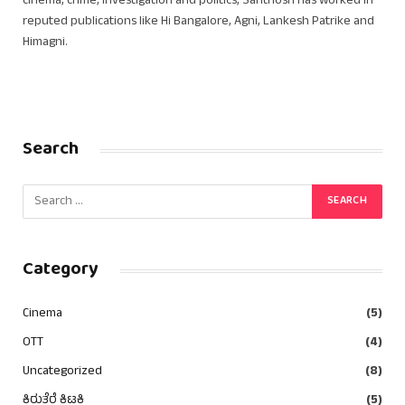
cinema, crime, investigation and politics, Santhosh has worked in
reputed publications like Hi Bangalore, Agni, Lankesh Patrike and
Himagni.
Search
Category
Cinema
(5)
OTT
(4)
Uncategorized
(8)
ಕಿರುತೆರೆ ಕಿಟಕಿ
(5)