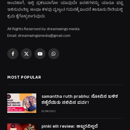
ಅಂದಹಾಗೆ, ಇಲ್ಲಿ ಪ್ರಕಟವಾಗೋ ಯಾವುದೇ ಬರಹಗಳನ್ನು ಯಾರೂ ಭಟ್ಟಿ
ಇಳಿಸುವಂತಿಲ್ಲ. ಅಂಥಾ ಕಳವು ವೃತ್ತಾಂತ ಗಮನಕ್ಕೆ ಬಂದರೆ ಕಾನೂನು ರೀತಿಯಲ್ಲಿ
ಕ್ರಮ ಕೈಗೊಳ್ಳಲಾಗುವುದು.
All Rights Reserved by dreamwings media
Email: dreamwingsmedia@gmail.com
Facebook
X
YouTube
WhatsApp
(Twitter)
MOST POPULAR
samantha ruth prabhu: ನೋವಿನ ಬಳಿಕ
ಕಣ್ತೆರೆಯಿತು ನಲಿವಿನ ಪರ್ವ!
02/06/2023
pinki elli review: ಅಬ್ಬರವಿಲ್ಲದೆ