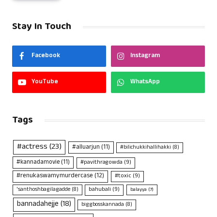
Stay In Touch
Facebook
Instagram
YouTube
WhatsApp
Tags
#actress
(23)
#alluarjun
(11)
#bilichukkihallihakki
(8)
#kannadamovie
(11)
#pavithragowda
(9)
#renukaswamymurdercase
(12)
#toxic
(9)
bahubali
(9)
'santhoshbagilagadde
(8)
balayya
(7)
bannadahejje
(18)
biggbosskannada
(8)