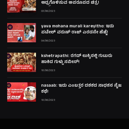
ಆದ್ರ್ರಗೊಳಿಸುವ ಅಪರೂಪದ ಚಿತ್ರ!
03/06/2023
yava mohana murali kareyitho: ಇದು
ಪಟೇಲ್ ವರುಣ್ ರಾಜ್ ಎರಡನೇ ಹೆಜ್ಜೆ!
04/06/2023
kshetrapathi: ರಗಡ್ ಲುಕ್ಕಿನಲ್ಲಿ ಗುಟುರು
ಹಾಕಿದ ಗುಳ್ಟು ನವೀನ್!
18/06/2023
nasaab: ಇದು ಎಂಬತ್ತರ ದಶಕದ ಸಾಧಕನ ನೈಜ
ಕಥೆ!
18/06/2023