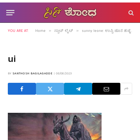
YOU ARE AT:
Home
ಸ್ಪಾಟ್ ಲೈಟ್
sunny leone: ಉಪ್ಪಿ ಜೊತೆ ಹೆಜ್ಜೆ ಹಾಕೋ ಮುನ್ಸೂಚನೆ!
»
»
ui
BY
SANTHOSH BAGILAGADDE
08/08/2023