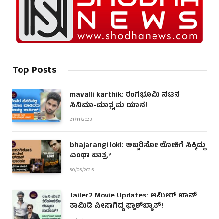
Top Posts
mavalli karthik: ರಂಗಭೂಮಿ ನಟನ
ಸಿನಿಮಾ-ಮಾಧ್ಯಮ ಯಾನ!
21/11/2023
bhajarangi loki: ಅಬ್ಬರಿಸೋ ಲೋಕಿಗೆ ಸಿಕ್ಕಿದ್ದು
ಎಂಥಾ ಪಾತ್ರ?
30/05/2025
Jailer2 Movie Updates: ಆಮೀರ್ ಖಾನ್
ಕಾಮಿಡಿ ಪೀಸಾಗಿದ್ದ ಫ್ಲಾಶ್‌ಬ್ಯಾಕ್!