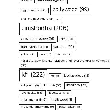
bannadahejje
(18)
balayya
(7)
bollywood
(99)
biggbosskannada
(8)
challengingstardarshan
(10)
cinishodha
(206)
cinishodhareview
(16)
crime
(13)
darshan
(20)
darlingkrishna
(14)
gillinata
(8)
jailer
(8)
kanthara
(7)
kerebete_gowrishankar_titlesong_kfi_byvijayendra_shivamogga
(10)
kfi
(222)
kicchasudeep
(12)
kgf
(8)
lifestory
(20)
kruthvik
(10)
kollywood
(9)
lovemocktail3
(9)
loveseasons
(9)
mollywood
(13)
milananagaraj
(12)
mukundaramaswamy
(9)
pawankalyan
(8)