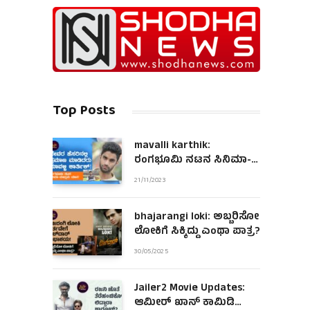
Top Posts
mavalli karthik:
ರಂಗಭೂಮಿ ನಟನ ಸಿನಿಮಾ-
ಮಾಧ್ಯಮ ಯಾನ!
21/11/2023
bhajarangi loki: ಅಬ್ಬರಿಸೋ
ಲೋಕಿಗೆ ಸಿಕ್ಕಿದ್ದು ಎಂಥಾ ಪಾತ್ರ?
30/05/2025
Jailer2 Movie Updates:
ಆಮೀರ್ ಖಾನ್ ಕಾಮಿಡಿ