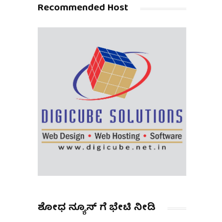
Recommended Host
ಶೋಧ ನ್ಯೂಸ್ ಗೆ ಭೇಟಿ ನೀಡಿ