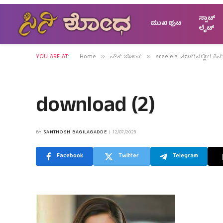
ಸ್ಪಾಟ್
ಮುಖಪುಟ
ಲೈಟ್
YOU ARE AT:
Home
ಸೌತ್ ಜೋನ್
sreelela: ತೆಲುಗಿನಲ್ಲೀಗ ಕ
»
»
download (2)
BY
SANTHOSH BAGILAGADDE
12/07/2023
Facebook
Twitter
Telegram