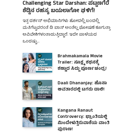
Challenging Star Darshan: ಪಟ್ಟಣಗೆರೆ
ಶೆಡ್ಡಿನ ರಹಸ್ಯ ಬಯಲಾಗೋ ಘಳಿಗೆ!
ಇತ್ತ ದರ್ಶನ್ ಅಭಿಮಾನಿಗಳು ಹೋದಲ್ಲಿ ಬಂದಲ್ಲಿ
ಮತಿಗೆಟ್ಟವರಂತೆ ಡಿ ಬಾಸ್ ಅಂತೆಲ್ಲ ಘೋಷಣೆ ಕೂಗುತ್ತಾ
ಅವಿವೇಕಿಗಳಂತಾಡುತ್ತಿದ್ದಾರೆ. ಇದೇ ಪಾಳೆಯದ
ಒಂದಷ್ಟು…
Brahmakamala Movie
Trailer: ಸೂಕ್ಷ್ಮ ಕಥನಕ್ಕೆ
ಕಣ್ಣಾದ ಸಿದ್ದು ಪೂರ್ಣಚಂದ್ರ!
Daali Dhananjay: ಹೊಸಾ
ಅವತಾರದಲ್ಲಿ ಟಗರು ಡಾಲಿ!
Kangana Ranaut
Controvercy: ಭ್ರಾಂತಿಯಲ್ಲಿ
ಮಿಂದೇಳುತ್ತಿರುವಾಕೆಯ ವಾಂತಿ
ಪುರಾಣ!