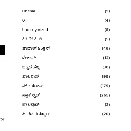
Cinema
(5)
OTT
(4)
Uncategorized
(8)
ಕಿರುತೆರೆ ಕಿಟಕಿ
(5)
ಜಾಪಾಳ್ ಜಂಕ್ಷನ್
(46)
ail
ಟೇಕಾಫ್
(12)
ಬಣ್ಣದ ಹೆಜ್ಜೆ
(30)
ಬಾಲಿವುಡ್
(99)
ಸೌತ್ ಜೋನ್
(179)
ಸ್ಪಾಟ್ ಲೈಟ್
(265)
ಹಾಲಿವುಡ್
(2)
ಹೀಗಿದೆ ಈ ಪಿಚ್ಚರ್
(20)
for