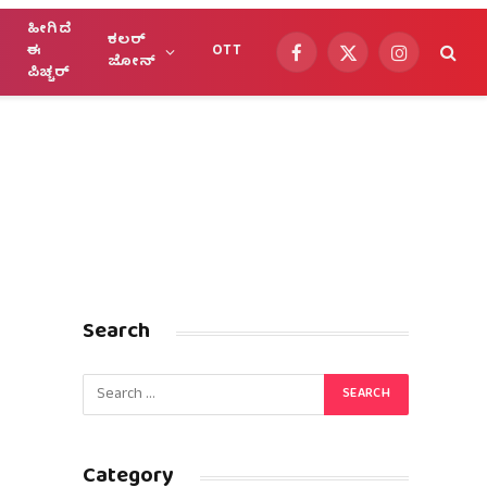
ಹೀಗಿದೆ
ಕಲರ್
ಈ
OTT
Facebook
X
Instagram
ಜೋನ್
ಪಿಚ್ಚರ್
(Twitter)
Search
Category