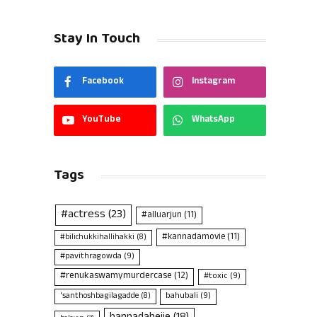
Stay In Touch
Facebook
Instagram
YouTube
WhatsApp
Tags
#actress
(23)
#alluarjun
(11)
#kannadamovie
(11)
#bilichukkihallihakki
(8)
#pavithragowda
(9)
#renukaswamymurdercase
(12)
#toxic
(9)
bahubali
(9)
'santhoshbagilagadde
(8)