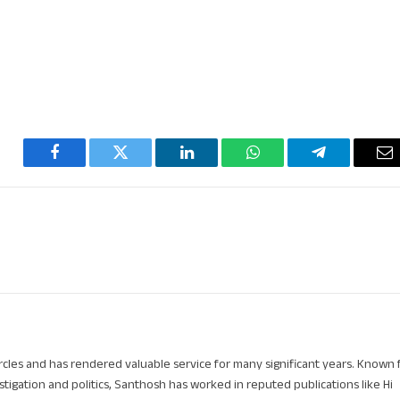
Facebook
Twitter
LinkedIn
WhatsApp
Telegram
Em
circles and has rendered valuable service for many significant years. Known 
stigation and politics, Santhosh has worked in reputed publications like Hi