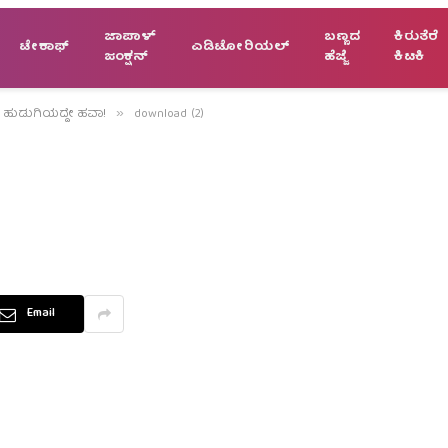
ಜಾಪಾಳ್
ಬಣ್ಣದ
ಕಿರುತೆರೆ
ಟೇಕಾಫ್
ಎಡಿಟೋರಿಯಲ್
ಜಂಕ್ಷನ್
ಹೆಜ್ಜೆ
ಕಿಟಕಿ
ಿಸ್ ಹುಡುಗಿಯದ್ದೇ ಹವಾ!
download (2)
»
Email