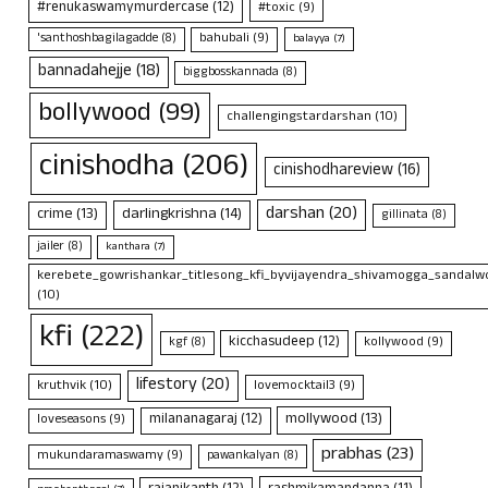
#renukaswamymurdercase
(12)
#toxic
(9)
bahubali
(9)
'santhoshbagilagadde
(8)
balayya
(7)
bannadahejje
(18)
biggbosskannada
(8)
bollywood
(99)
challengingstardarshan
(10)
cinishodha
(206)
cinishodhareview
(16)
darshan
(20)
crime
(13)
darlingkrishna
(14)
gillinata
(8)
jailer
(8)
kanthara
(7)
kerebete_gowrishankar_titlesong_kfi_byvijayendra_shivamogga_sandalwo
(10)
kfi
(222)
kicchasudeep
(12)
kollywood
(9)
kgf
(8)
lifestory
(20)
kruthvik
(10)
lovemocktail3
(9)
mollywood
(13)
milananagaraj
(12)
loveseasons
(9)
prabhas
(23)
mukundaramaswamy
(9)
pawankalyan
(8)