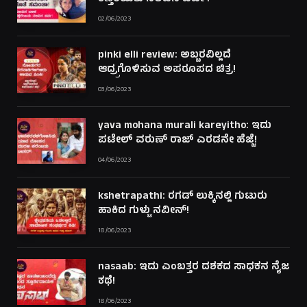
02/06/2023
pinki elli review: ಅಬ್ಬರವಿಲ್ಲದೆ
ಆದ್ರ್ರಗೊಳಿಸುವ ಅಪರೂಪದ ಚಿತ್ರ!
03/06/2023
yava mohana murali kareyitho: ಇದು
ಪಟೇಲ್ ವರುಣ್ ರಾಜ್ ಎರಡನೇ ಹೆಜ್ಜೆ!
04/06/2023
kshetrapathi: ರಗಡ್ ಲುಕ್ಕಿನಲ್ಲಿ ಗುಟುರು
ಹಾಕಿದ ಗುಳ್ಟು ನವೀನ್!
18/06/2023
nasaab: ಇದು ಎಂಬತ್ತರ ದಶಕದ ಸಾಧಕನ ನೈಜ
ಕಥೆ!
18/06/2023