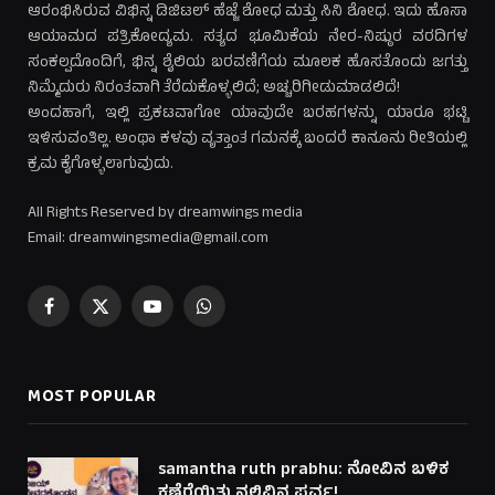
ಆರಂಭಿಸಿರುವ ವಿಭಿನ್ನ ಡಿಜಿಟಲ್ ಹೆಜ್ಜೆ ಶೋಧ ಮತ್ತು ಸಿನಿ ಶೋಧ. ಇದು ಹೊಸಾ
ಆಯಾಮದ ಪತ್ರಿಕೋದ್ಯಮ. ಸತ್ಯದ ಭೂಮಿಕೆಯ ನೇರ-ನಿಷ್ಠುರ ವರದಿಗಳ
ಸಂಕಲ್ಪದೊಂದಿಗೆ, ಭಿನ್ನ ಶೈಲಿಯ ಬರವಣಿಗೆಯ ಮೂಲಕ ಹೊಸತೊಂದು ಜಗತ್ತು
ನಿಮ್ಮೆದುರು ನಿರಂತವಾಗಿ ತೆರೆದುಕೊಳ್ಳಲಿದೆ; ಅಚ್ಚರಿಗೀಡುಮಾಡಲಿದೆ!
ಅಂದಹಾಗೆ, ಇಲ್ಲಿ ಪ್ರಕಟವಾಗೋ ಯಾವುದೇ ಬರಹಗಳನ್ನು ಯಾರೂ ಭಟ್ಟಿ
ಇಳಿಸುವಂತಿಲ್ಲ. ಅಂಥಾ ಕಳವು ವೃತ್ತಾಂತ ಗಮನಕ್ಕೆ ಬಂದರೆ ಕಾನೂನು ರೀತಿಯಲ್ಲಿ
ಕ್ರಮ ಕೈಗೊಳ್ಳಲಾಗುವುದು.
All Rights Reserved by dreamwings media
Email: dreamwingsmedia@gmail.com
Facebook
X
YouTube
WhatsApp
(Twitter)
MOST POPULAR
samantha ruth prabhu: ನೋವಿನ ಬಳಿಕ
ಕಣ್ತೆರೆಯಿತು ನಲಿವಿನ ಪರ್ವ!