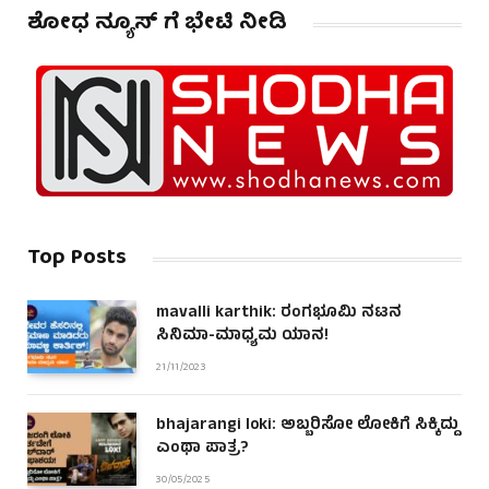
ಶೋಧ ನ್ಯೂಸ್ ಗೆ ಭೇಟಿ ನೀಡಿ
Top Posts
mavalli karthik: ರಂಗಭೂಮಿ ನಟನ
ಸಿನಿಮಾ-ಮಾಧ್ಯಮ ಯಾನ!
21/11/2023
bhajarangi loki: ಅಬ್ಬರಿಸೋ ಲೋಕಿಗೆ ಸಿಕ್ಕಿದ್ದು
ಎಂಥಾ ಪಾತ್ರ?
30/05/2025