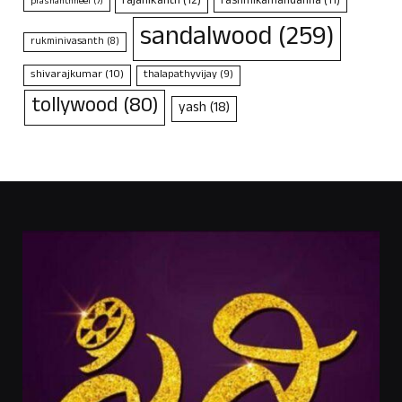
rajanikanth
(12)
rashmikamandanna
(11)
prashanthneel
(7)
sandalwood
(259)
rukminivasanth
(8)
shivarajkumar
(10)
thalapathyvijay
(9)
tollywood
(80)
yash
(18)