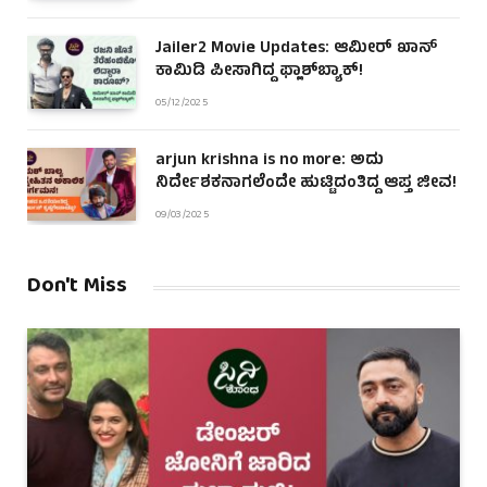
Jailer2 Movie Updates: ಆಮೀರ್ ಖಾನ್
ಕಾಮಿಡಿ ಪೀಸಾಗಿದ್ದ ಫ್ಲಾಶ್‌ಬ್ಯಾಕ್!
05/12/2025
arjun krishna is no more: ಅದು
ನಿರ್ದೇಶಕನಾಗಲೆಂದೇ ಹುಟ್ಟಿದಂತಿದ್ದ ಆಪ್ತ ಜೀವ!
09/03/2025
Don't Miss