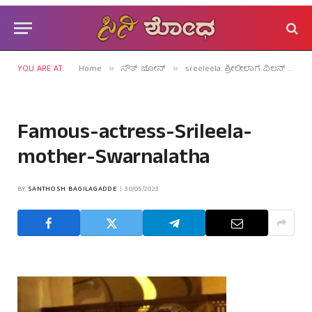
YOU ARE AT:
Home
ಸೌತ್ ಜೋನ್
sreeleela: ಶ್ರೀಲೀಲಾಗೆ ವಿಲನ್ ಆದಳೇ ಹಲ್ಲಿನ ಡಾಕ್ಟರ್?
»
»
Famous-actress-Srileela-
mother-Swarnalatha
BY
SANTHOSH BAGILAGADDE
30/05/2023