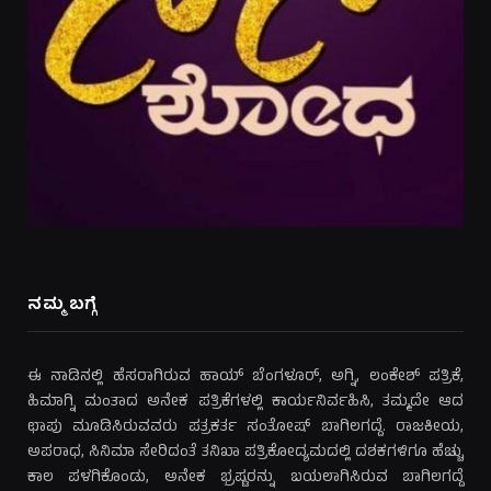
ನಮ್ಮ ಬಗ್ಗೆ
ಈ ನಾಡಿನಲ್ಲಿ ಹೆಸರಾಗಿರುವ ಹಾಯ್ ಬೆಂಗಳೂರ್, ಅಗ್ನಿ, ಲಂಕೇಶ್ ಪತ್ರಿಕೆ,
ಹಿಮಾಗ್ನಿ ಮಂತಾದ ಅನೇಕ ಪತ್ರಿಕೆಗಳಲ್ಲಿ ಕಾರ್ಯನಿರ್ವಹಿಸಿ, ತಮ್ಮದೇ ಆದ
ಛಾಪು ಮೂಡಿಸಿರುವವರು ಪತ್ರಕರ್ತ ಸಂತೋಷ್ ಬಾಗಿಲಗದ್ದೆ. ರಾಜಕೀಯ,
ಅಪರಾಧ, ಸಿನಿಮಾ ಸೇರಿದಂತೆ ತನಿಖಾ ಪತ್ರಿಕೋದ್ಯಮದಲ್ಲಿ ದಶಕಗಳಿಗೂ ಹೆಚ್ಚು
ಕಾಲ ಪಳಗಿಕೊಂಡು, ಅನೇಕ ಭ್ರಷ್ಟರನ್ನು ಬಯಲಾಗಿಸಿರುವ ಬಾಗಿಲಗದ್ದೆ