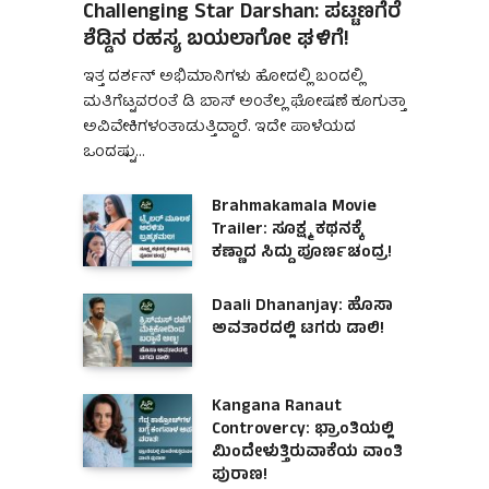
Challenging Star Darshan: ಪಟ್ಟಣಗೆರೆ
ಶೆಡ್ಡಿನ ರಹಸ್ಯ ಬಯಲಾಗೋ ಘಳಿಗೆ!
ಇತ್ತ ದರ್ಶನ್ ಅಭಿಮಾನಿಗಳು ಹೋದಲ್ಲಿ ಬಂದಲ್ಲಿ
ಮತಿಗೆಟ್ಟವರಂತೆ ಡಿ ಬಾಸ್ ಅಂತೆಲ್ಲ ಘೋಷಣೆ ಕೂಗುತ್ತಾ
ಅವಿವೇಕಿಗಳಂತಾಡುತ್ತಿದ್ದಾರೆ. ಇದೇ ಪಾಳೆಯದ
ಒಂದಷ್ಟು…
Brahmakamala Movie
Trailer: ಸೂಕ್ಷ್ಮ ಕಥನಕ್ಕೆ
ಕಣ್ಣಾದ ಸಿದ್ದು ಪೂರ್ಣಚಂದ್ರ!
Daali Dhananjay: ಹೊಸಾ
ಅವತಾರದಲ್ಲಿ ಟಗರು ಡಾಲಿ!
Kangana Ranaut
Controvercy: ಭ್ರಾಂತಿಯಲ್ಲಿ
ಮಿಂದೇಳುತ್ತಿರುವಾಕೆಯ ವಾಂತಿ
ಪುರಾಣ!