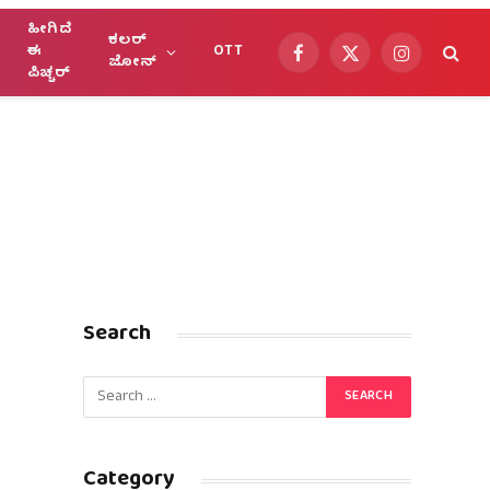
ಹೀಗಿದೆ
ಕಲರ್
ಈ
OTT
Facebook
X
Instagram
ಜೋನ್
ಪಿಚ್ಚರ್
(Twitter)
Search
Category