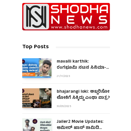
Top Posts
mavalli karthik:
ರಂಗಭೂಮಿ ನಟನ ಸಿನಿಮಾ-
ಮಾಧ್ಯಮ ಯಾನ!
21/11/2023
bhajarangi loki: ಅಬ್ಬರಿಸೋ
ಲೋಕಿಗೆ ಸಿಕ್ಕಿದ್ದು ಎಂಥಾ ಪಾತ್ರ?
30/05/2025
Jailer2 Movie Updates:
ಆಮೀರ್ ಖಾನ್ ಕಾಮಿಡಿ