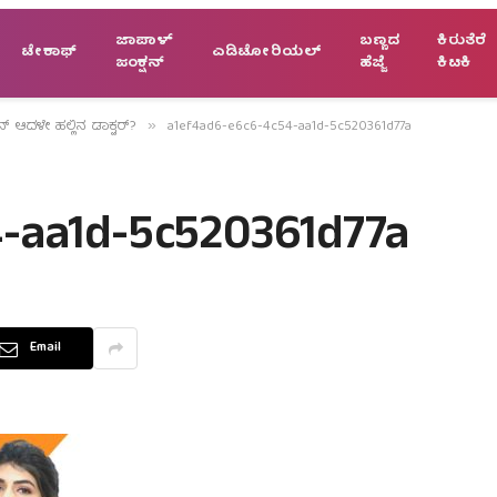
ಜಾಪಾಳ್
ಬಣ್ಣದ
ಕಿರುತೆರೆ
ಟೇಕಾಫ್
ಎಡಿಟೋರಿಯಲ್
ಜಂಕ್ಷನ್
ಹೆಜ್ಜೆ
ಕಿಟಕಿ
ನ್ ಆದಳೇ ಹಲ್ಲಿನ ಡಾಕ್ಟರ್?
a1ef4ad6-e6c6-4c54-aa1d-5c520361d77a
»
-aa1d-5c520361d77a
Email