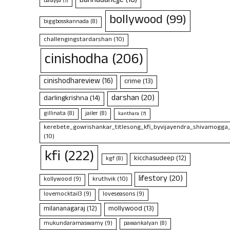
bannadahejje
(18)
balayya
(7)
bollywood
(99)
biggbosskannada
(8)
challengingstardarshan
(10)
cinishodha
(206)
cinishodhareview
(16)
crime
(13)
darshan
(20)
darlingkrishna
(14)
gillinata
(8)
jailer
(8)
kanthara
(7)
kerebete_gowrishankar_titlesong_kfi_byvijayendra_shivamogga
(10)
kfi
(222)
kicchasudeep
(12)
kgf
(8)
lifestory
(20)
kruthvik
(10)
kollywood
(9)
lovemocktail3
(9)
loveseasons
(9)
mollywood
(13)
milananagaraj
(12)
mukundaramaswamy
(9)
pawankalyan
(8)