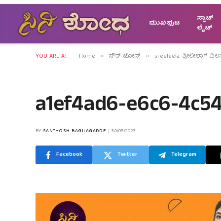
ಸ್ಪಾಟ್
ಮುಖಪುಟ
ಲೈಟ್
YOU ARE AT:
Home
ಸೌತ್ ಜೋನ್
sreeleela: ಶ್ರೀಲೀಲಾಗೆ ವಿಲ
»
»
a1ef4ad6-e6c6-4c54
BY
SANTHOSH BAGILAGADDE
30/05/2023
Facebook
Twitter
Telegram