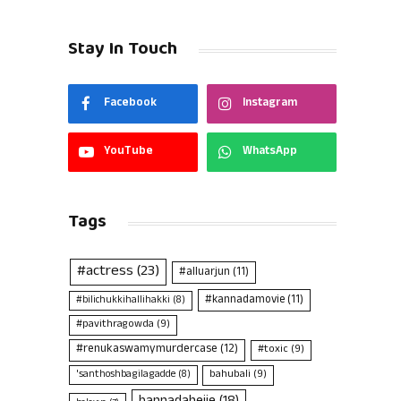
Stay In Touch
Facebook
Instagram
YouTube
WhatsApp
Tags
#actress
(23)
#alluarjun
(11)
#kannadamovie
(11)
#bilichukkihallihakki
(8)
#pavithragowda
(9)
#renukaswamymurdercase
(12)
#toxic
(9)
bahubali
(9)
'santhoshbagilagadde
(8)