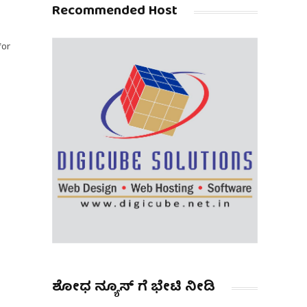
Recommended Host
for
ಶೋಧ ನ್ಯೂಸ್ ಗೆ ಭೇಟಿ ನೀಡಿ