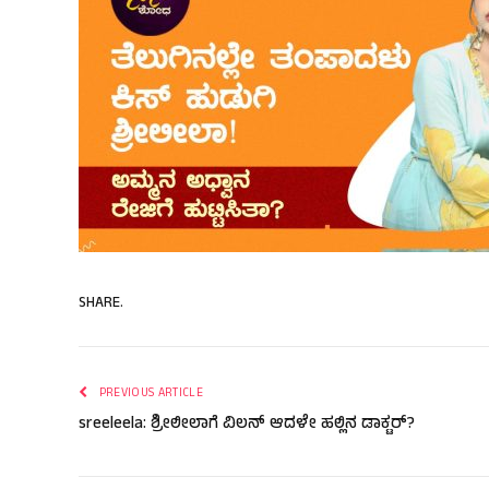
SHARE.
PREVIOUS ARTICLE
sreeleela: ಶ್ರೀಲೀಲಾಗೆ ವಿಲನ್ ಆದಳೇ ಹಲ್ಲಿನ ಡಾಕ್ಟರ್?