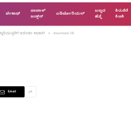
ಜಾಪಾಳ್
ಬಣ್ಣದ
ಕಿರುತೆರೆ
ಟೇಕಾಫ್
ಎಡಿಟೋರಿಯಲ್
ಜಂಕ್ಷನ್
ಹೆಜ್ಜೆ
ಕಿಟಕಿ
್ನಾರಿಮುತ್ತನಿಗೆ ಇದೆಂಥಾ ಆಘಾತ?
download (4)
»
Email