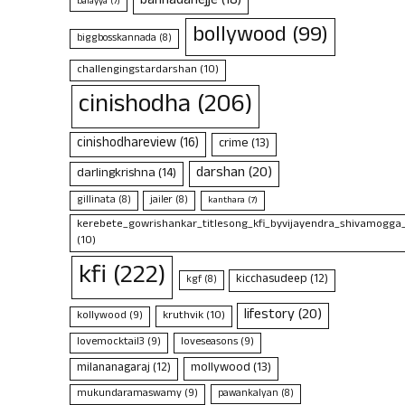
bannadahejje
(18)
balayya
(7)
bollywood
(99)
biggbosskannada
(8)
challengingstardarshan
(10)
cinishodha
(206)
cinishodhareview
(16)
crime
(13)
darshan
(20)
darlingkrishna
(14)
gillinata
(8)
jailer
(8)
kanthara
(7)
kerebete_gowrishankar_titlesong_kfi_byvijayendra_shivamogga
(10)
kfi
(222)
kicchasudeep
(12)
kgf
(8)
lifestory
(20)
kruthvik
(10)
kollywood
(9)
lovemocktail3
(9)
loveseasons
(9)
mollywood
(13)
milananagaraj
(12)
mukundaramaswamy
(9)
pawankalyan
(8)