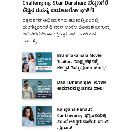
Challenging Star Darshan: ಪಟ್ಟಣಗೆರೆ
ಶೆಡ್ಡಿನ ರಹಸ್ಯ ಬಯಲಾಗೋ ಘಳಿಗೆ!
ಇತ್ತ ದರ್ಶನ್ ಅಭಿಮಾನಿಗಳು ಹೋದಲ್ಲಿ ಬಂದಲ್ಲಿ
ಮತಿಗೆಟ್ಟವರಂತೆ ಡಿ ಬಾಸ್ ಅಂತೆಲ್ಲ ಘೋಷಣೆ ಕೂಗುತ್ತಾ
ಅವಿವೇಕಿಗಳಂತಾಡುತ್ತಿದ್ದಾರೆ. ಇದೇ ಪಾಳೆಯದ
ಒಂದಷ್ಟು…
Brahmakamala Movie
Trailer: ಸೂಕ್ಷ್ಮ ಕಥನಕ್ಕೆ
ಕಣ್ಣಾದ ಸಿದ್ದು ಪೂರ್ಣಚಂದ್ರ!
Daali Dhananjay: ಹೊಸಾ
ಅವತಾರದಲ್ಲಿ ಟಗರು ಡಾಲಿ!
Kangana Ranaut
Controvercy: ಭ್ರಾಂತಿಯಲ್ಲಿ
ಮಿಂದೇಳುತ್ತಿರುವಾಕೆಯ ವಾಂತಿ
ಪುರಾಣ!