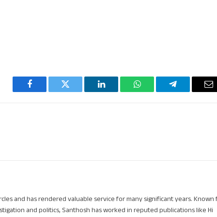
Facebook
Twitter
LinkedIn
WhatsApp
Telegram
Em
circles and has rendered valuable service for many significant years. Known 
stigation and politics, Santhosh has worked in reputed publications like Hi