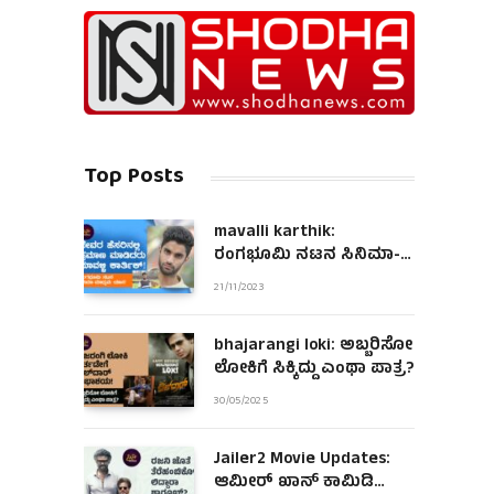
Top Posts
mavalli karthik:
ರಂಗಭೂಮಿ ನಟನ ಸಿನಿಮಾ-
ಮಾಧ್ಯಮ ಯಾನ!
21/11/2023
bhajarangi loki: ಅಬ್ಬರಿಸೋ
ಲೋಕಿಗೆ ಸಿಕ್ಕಿದ್ದು ಎಂಥಾ ಪಾತ್ರ?
30/05/2025
Jailer2 Movie Updates:
ಆಮೀರ್ ಖಾನ್ ಕಾಮಿಡಿ