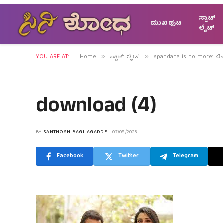
ಸ್ಪಾಟ್
ಮುಖಪುಟ
ಲೈಟ್
YOU ARE AT:
Home
ಸ್ಪಾಟ್ ಲೈಟ್
spandana is no more: ಚಿನ
»
»
download (4)
BY
SANTHOSH BAGILAGADDE
07/08/2023
Facebook
Twitter
Telegram