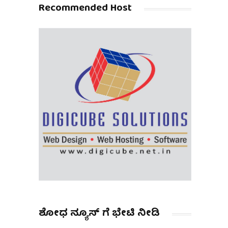
Recommended Host
ಶೋಧ ನ್ಯೂಸ್ ಗೆ ಭೇಟಿ ನೀಡಿ