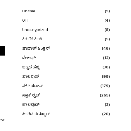
Cinema
(5)
OTT
(4)
Uncategorized
(8)
ಕಿರುತೆರೆ ಕಿಟಕಿ
(5)
ಜಾಪಾಳ್ ಜಂಕ್ಷನ್
(46)
ail
ಟೇಕಾಫ್
(12)
ಬಣ್ಣದ ಹೆಜ್ಜೆ
(30)
ಬಾಲಿವುಡ್
(99)
ಸೌತ್ ಜೋನ್
(179)
ಸ್ಪಾಟ್ ಲೈಟ್
(265)
ಹಾಲಿವುಡ್
(2)
ಹೀಗಿದೆ ಈ ಪಿಚ್ಚರ್
(20)
for