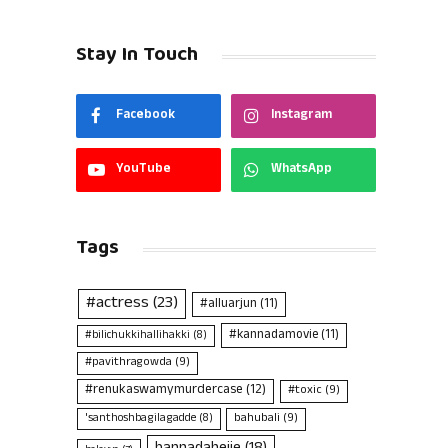
Stay In Touch
Facebook
Instagram
YouTube
WhatsApp
Tags
#actress
(23)
#alluarjun
(11)
#kannadamovie
(11)
#bilichukkihallihakki
(8)
#pavithragowda
(9)
#renukaswamymurdercase
(12)
#toxic
(9)
bahubali
(9)
'santhoshbagilagadde
(8)