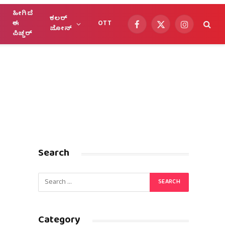
ಹೀಗಿದೆ
ಕಲರ್
ಈ
OTT
Facebook
X
Instagram
ಜೋನ್
ಪಿಚ್ಚರ್
(Twitter)
Search
Category