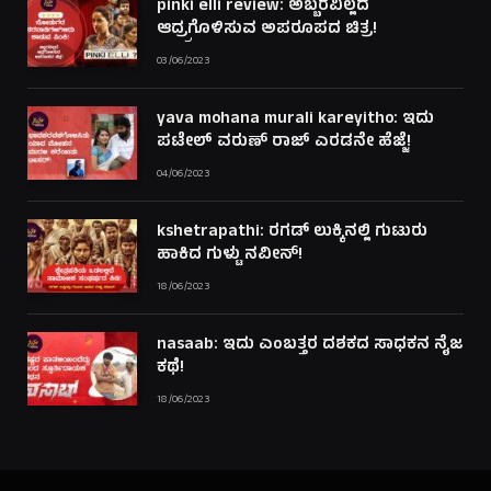
pinki elli review: ಅಬ್ಬರವಿಲ್ಲದೆ
ಆದ್ರ್ರಗೊಳಿಸುವ ಅಪರೂಪದ ಚಿತ್ರ!
03/06/2023
yava mohana murali kareyitho: ಇದು
ಪಟೇಲ್ ವರುಣ್ ರಾಜ್ ಎರಡನೇ ಹೆಜ್ಜೆ!
04/06/2023
kshetrapathi: ರಗಡ್ ಲುಕ್ಕಿನಲ್ಲಿ ಗುಟುರು
ಹಾಕಿದ ಗುಳ್ಟು ನವೀನ್!
18/06/2023
nasaab: ಇದು ಎಂಬತ್ತರ ದಶಕದ ಸಾಧಕನ ನೈಜ
ಕಥೆ!
18/06/2023