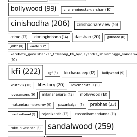
bollywood
(99)
challengingstardarshan
(10)
cinishodha
(206)
cinishodhareview
(16)
darshan
(20)
crime
(13)
darlingkrishna
(14)
gillinata
(8)
jailer
(8)
kanthara
(7)
kerebete_gowrishankar_titlesong_kfi_byvijayendra_shivamogga_sandalwo
(10)
kfi
(222)
kicchasudeep
(12)
kollywood
(9)
kgf
(8)
lifestory
(20)
kruthvik
(10)
lovemocktail3
(9)
mollywood
(13)
milananagaraj
(12)
loveseasons
(9)
prabhas
(23)
mukundaramaswamy
(9)
pawankalyan
(8)
rajanikanth
(12)
rashmikamandanna
(11)
prashanthneel
(7)
sandalwood
(259)
rukminivasanth
(8)