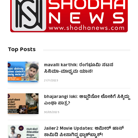
Top Posts
mavalli karthik: ರಂಗಭೂಮಿ ನಟನ
ಸಿನಿಮಾ-ಮಾಧ್ಯಮ ಯಾನ!
21/11/2023
bhajarangi loki: ಅಬ್ಬರಿಸೋ ಲೋಕಿಗೆ ಸಿಕ್ಕಿದ್ದು
ಎಂಥಾ ಪಾತ್ರ?
30/05/2025
Jailer2 Movie Updates: ಆಮೀರ್ ಖಾನ್
ಕಾಮಿಡಿ ಪೀಸಾಗಿದ್ದ ಫ್ಲಾಶ್‌ಬ್ಯಾಕ್!