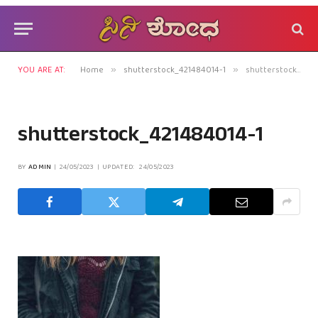
YOU ARE AT:
Home
shutterstock_421484014-1
shutterstock_421484014-1
»
»
shutterstock_421484014-1
BY
ADMIN
24/05/2023
UPDATED:
24/05/2023