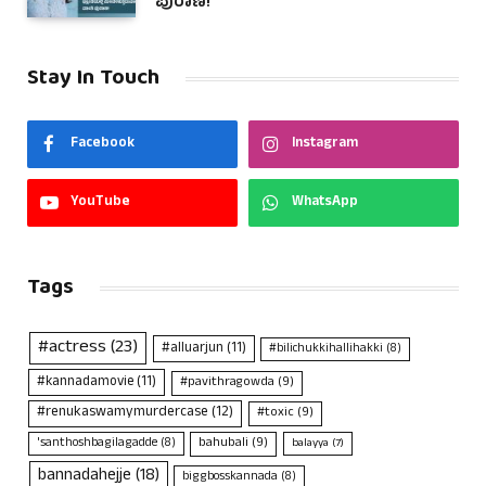
ಪುರಾಣ!
Stay In Touch
Facebook
Instagram
YouTube
WhatsApp
Tags
#actress
(23)
#alluarjun
(11)
#bilichukkihallihakki
(8)
#kannadamovie
(11)
#pavithragowda
(9)
#renukaswamymurdercase
(12)
#toxic
(9)
bahubali
(9)
'santhoshbagilagadde
(8)
balayya
(7)
bannadahejje
(18)
biggbosskannada
(8)