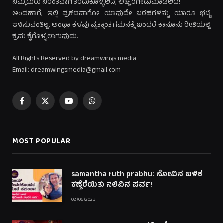
ನಿಮ್ಮೆದುರು ನಿರಂತವಾಗಿ ತೆರೆದುಕೊಳ್ಳಲಿದೆ; ಅಚ್ಚರಿಗೀಡುಮಾಡಲಿದೆ!
ಅಂದಹಾಗೆ, ಇಲ್ಲಿ ಪ್ರಕಟವಾಗೋ ಯಾವುದೇ ಬರಹಗಳನ್ನು ಯಾರೂ ಭಟ್ಟಿ
ಇಳಿಸುವಂತಿಲ್ಲ. ಅಂಥಾ ಕಳವು ವೃತ್ತಾಂತ ಗಮನಕ್ಕೆ ಬಂದರೆ ಕಾನೂನು ರೀತಿಯಲ್ಲಿ
ಕ್ರಮ ಕೈಗೊಳ್ಳಲಾಗುವುದು.
All Rights Reserved by dreamwings media
Email: dreamwingsmedia@gmail.com
Facebook
X
YouTube
WhatsApp
(Twitter)
MOST POPULAR
samantha ruth prabhu: ನೋವಿನ ಬಳಿಕ
ಕಣ್ತೆರೆಯಿತು ನಲಿವಿನ ಪರ್ವ!
02/06/2023