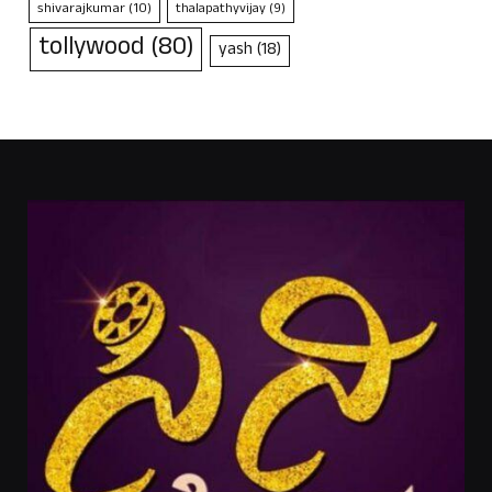
shivarajkumar
(10)
thalapathyvijay
(9)
tollywood
(80)
yash
(18)