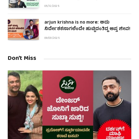
05/12/2025
arjun krishna is no more: ಅದು
ನಿರ್ದೇಶಕನಾಗಲೆಂದೇ ಹುಟ್ಟಿದಂತಿದ್ದ ಆಪ್ತ ಜೀವ!
09/03/2025
Don't Miss