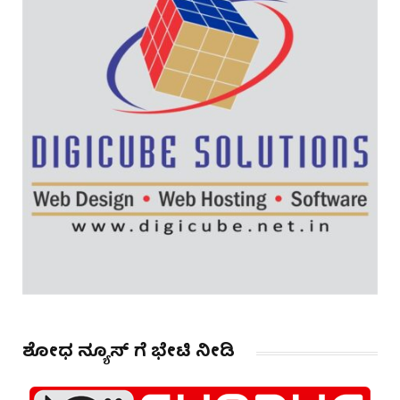
ಶೋಧ ನ್ಯೂಸ್ ಗೆ ಭೇಟಿ ನೀಡಿ