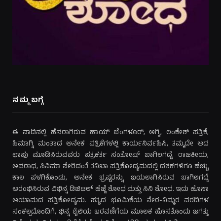
ನಮ್ಮ ಬಗ್ಗೆ
ಈ ನಾಡಿನಲ್ಲಿ ಹೆಸರಾಗಿರುವ ಹಾಯ್ ಬೆಂಗಳೂರ್, ಅಗ್ನಿ, ಲಂಕೇಶ್ ಪತ್ರಿಕೆ,
ಹಿಮಾಗ್ನಿ ಮಂತಾದ ಅನೇಕ ಪತ್ರಿಕೆಗಳಲ್ಲಿ ಕಾರ್ಯನಿರ್ವಹಿಸಿ, ತಮ್ಮದೇ ಆದ
ಛಾಪು ಮೂಡಿಸಿರುವವರು ಪತ್ರಕರ್ತ ಸಂತೋಷ್ ಬಾಗಿಲಗದ್ದೆ. ರಾಜಕೀಯ,
ಅಪರಾಧ, ಸಿನಿಮಾ ಸೇರಿದಂತೆ ತನಿಖಾ ಪತ್ರಿಕೋದ್ಯಮದಲ್ಲಿ ದಶಕಗಳಿಗೂ ಹೆಚ್ಚು
ಕಾಲ ಪಳಗಿಕೊಂಡು, ಅನೇಕ ಭ್ರಷ್ಟರನ್ನು ಬಯಲಾಗಿಸಿರುವ ಬಾಗಿಲಗದ್ದೆ
ಆರಂಭಿಸಿರುವ ವಿಭಿನ್ನ ಡಿಜಿಟಲ್ ಹೆಜ್ಜೆ ಶೋಧ ಮತ್ತು ಸಿನಿ ಶೋಧ. ಇದು ಹೊಸಾ
ಆಯಾಮದ ಪತ್ರಿಕೋದ್ಯಮ. ಸತ್ಯದ ಭೂಮಿಕೆಯ ನೇರ-ನಿಷ್ಠುರ ವರದಿಗಳ
ಸಂಕಲ್ಪದೊಂದಿಗೆ, ಭಿನ್ನ ಶೈಲಿಯ ಬರವಣಿಗೆಯ ಮೂಲಕ ಹೊಸತೊಂದು ಜಗತ್ತು