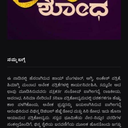
ನಮ್ಮ ಬಗ್ಗೆ
ಈ ನಾಡಿನಲ್ಲಿ ಹೆಸರಾಗಿರುವ ಹಾಯ್ ಬೆಂಗಳೂರ್, ಅಗ್ನಿ, ಲಂಕೇಶ್ ಪತ್ರಿಕೆ,
ಹಿಮಾಗ್ನಿ ಮಂತಾದ ಅನೇಕ ಪತ್ರಿಕೆಗಳಲ್ಲಿ ಕಾರ್ಯನಿರ್ವಹಿಸಿ, ತಮ್ಮದೇ ಆದ
ಛಾಪು ಮೂಡಿಸಿರುವವರು ಪತ್ರಕರ್ತ ಸಂತೋಷ್ ಬಾಗಿಲಗದ್ದೆ. ರಾಜಕೀಯ,
ಅಪರಾಧ, ಸಿನಿಮಾ ಸೇರಿದಂತೆ ತನಿಖಾ ಪತ್ರಿಕೋದ್ಯಮದಲ್ಲಿ ದಶಕಗಳಿಗೂ ಹೆಚ್ಚು
ಕಾಲ ಪಳಗಿಕೊಂಡು, ಅನೇಕ ಭ್ರಷ್ಟರನ್ನು ಬಯಲಾಗಿಸಿರುವ ಬಾಗಿಲಗದ್ದೆ
ಆರಂಭಿಸಿರುವ ವಿಭಿನ್ನ ಡಿಜಿಟಲ್ ಹೆಜ್ಜೆ ಶೋಧ ಮತ್ತು ಸಿನಿ ಶೋಧ. ಇದು ಹೊಸಾ
ಆಯಾಮದ ಪತ್ರಿಕೋದ್ಯಮ. ಸತ್ಯದ ಭೂಮಿಕೆಯ ನೇರ-ನಿಷ್ಠುರ ವರದಿಗಳ
ಸಂಕಲ್ಪದೊಂದಿಗೆ, ಭಿನ್ನ ಶೈಲಿಯ ಬರವಣಿಗೆಯ ಮೂಲಕ ಹೊಸತೊಂದು ಜಗತ್ತು