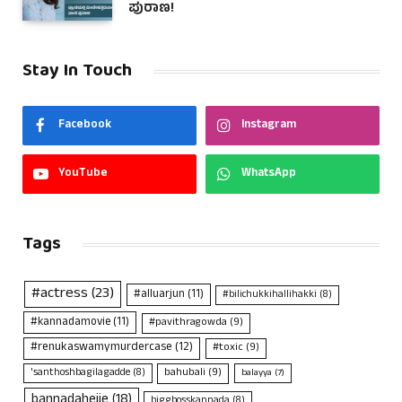
ಪುರಾಣ!
Stay In Touch
Facebook
Instagram
YouTube
WhatsApp
Tags
#actress
(23)
#alluarjun
(11)
#bilichukkihallihakki
(8)
#kannadamovie
(11)
#pavithragowda
(9)
#renukaswamymurdercase
(12)
#toxic
(9)
bahubali
(9)
'santhoshbagilagadde
(8)
balayya
(7)
bannadahejje
(18)
biggbosskannada
(8)