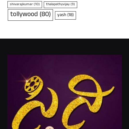
shivarajkumar
(10)
thalapathyvijay
(9)
tollywood
(80)
yash
(18)