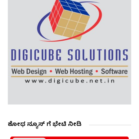
ಶೋಧ ನ್ಯೂಸ್ ಗೆ ಭೇಟಿ ನೀಡಿ