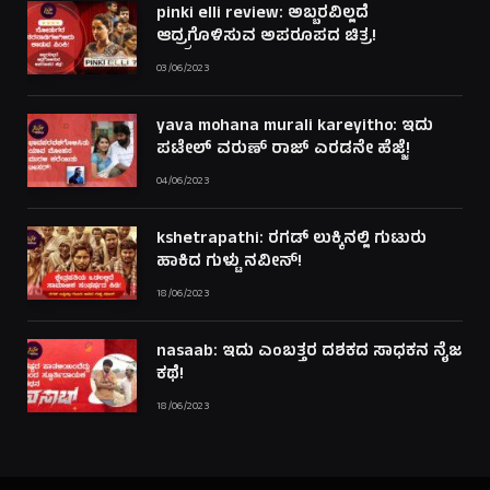
pinki elli review: ಅಬ್ಬರವಿಲ್ಲದೆ
ಆದ್ರ್ರಗೊಳಿಸುವ ಅಪರೂಪದ ಚಿತ್ರ!
03/06/2023
yava mohana murali kareyitho: ಇದು
ಪಟೇಲ್ ವರುಣ್ ರಾಜ್ ಎರಡನೇ ಹೆಜ್ಜೆ!
04/06/2023
kshetrapathi: ರಗಡ್ ಲುಕ್ಕಿನಲ್ಲಿ ಗುಟುರು
ಹಾಕಿದ ಗುಳ್ಟು ನವೀನ್!
18/06/2023
nasaab: ಇದು ಎಂಬತ್ತರ ದಶಕದ ಸಾಧಕನ ನೈಜ
ಕಥೆ!
18/06/2023