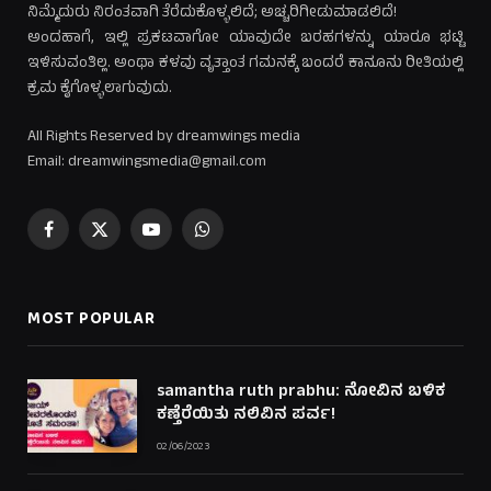
ನಿಮ್ಮೆದುರು ನಿರಂತವಾಗಿ ತೆರೆದುಕೊಳ್ಳಲಿದೆ; ಅಚ್ಚರಿಗೀಡುಮಾಡಲಿದೆ!
ಅಂದಹಾಗೆ, ಇಲ್ಲಿ ಪ್ರಕಟವಾಗೋ ಯಾವುದೇ ಬರಹಗಳನ್ನು ಯಾರೂ ಭಟ್ಟಿ
ಇಳಿಸುವಂತಿಲ್ಲ. ಅಂಥಾ ಕಳವು ವೃತ್ತಾಂತ ಗಮನಕ್ಕೆ ಬಂದರೆ ಕಾನೂನು ರೀತಿಯಲ್ಲಿ
ಕ್ರಮ ಕೈಗೊಳ್ಳಲಾಗುವುದು.
All Rights Reserved by dreamwings media
Email: dreamwingsmedia@gmail.com
Facebook
X
YouTube
WhatsApp
(Twitter)
MOST POPULAR
samantha ruth prabhu: ನೋವಿನ ಬಳಿಕ
ಕಣ್ತೆರೆಯಿತು ನಲಿವಿನ ಪರ್ವ!
02/06/2023