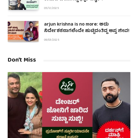
05/12/2025
arjun krishna is no more: ಅದು
ನಿರ್ದೇಶಕನಾಗಲೆಂದೇ ಹುಟ್ಟಿದಂತಿದ್ದ ಆಪ್ತ ಜೀವ!
09/03/2025
Don't Miss