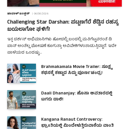
ಜಾಪಾಳ್ ಜಂಕ್ಷನ್
06/08/2026
Challenging Star Darshan: ಪಟ್ಟಣಗೆರೆ ಶೆಡ್ಡಿನ ರಹಸ್ಯ
ಬಯಲಾಗೋ ಘಳಿಗೆ!
ಇತ್ತ ದರ್ಶನ್ ಅಭಿಮಾನಿಗಳು ಹೋದಲ್ಲಿ ಬಂದಲ್ಲಿ ಮತಿಗೆಟ್ಟವರಂತೆ ಡಿ
ಬಾಸ್ ಅಂತೆಲ್ಲ ಘೋಷಣೆ ಕೂಗುತ್ತಾ ಅವಿವೇಕಿಗಳಂತಾಡುತ್ತಿದ್ದಾರೆ. ಇದೇ
ಪಾಳೆಯದ ಒಂದಷ್ಟು…
Brahmakamala Movie Trailer: ಸೂಕ್ಷ್ಮ
ಕಥನಕ್ಕೆ ಕಣ್ಣಾದ ಸಿದ್ದು ಪೂರ್ಣಚಂದ್ರ!
Daali Dhananjay: ಹೊಸಾ ಅವತಾರದಲ್ಲಿ
ಟಗರು ಡಾಲಿ!
Kangana Ranaut Controvercy:
ಭ್ರಾಂತಿಯಲ್ಲಿ ಮಿಂದೇಳುತ್ತಿರುವಾಕೆಯ ವಾಂತಿ