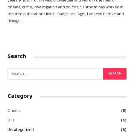
years. Known for his vast knowledge and work in the field of
cinema, crime, investigation and politics, Santhosh has worked in
reputed publications like Hi Bangalore, Agni, Lankesh Patrike and
Himagni.
Search
Category
Cinema
(5)
OTT
(4)
Uncategorized
(8)