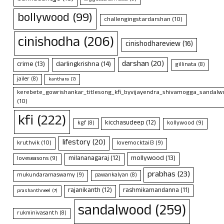
bollywood
(99)
challengingstardarshan
(10)
cinishodha
(206)
cinishodhareview
(16)
darshan
(20)
crime
(13)
darlingkrishna
(14)
gillinata
(8)
jailer
(8)
kanthara
(7)
kerebete_gowrishankar_titlesong_kfi_byvijayendra_shivamogga_sandalwo
(10)
kfi
(222)
kicchasudeep
(12)
kollywood
(9)
kgf
(8)
lifestory
(20)
kruthvik
(10)
lovemocktail3
(9)
mollywood
(13)
milananagaraj
(12)
loveseasons
(9)
prabhas
(23)
mukundaramaswamy
(9)
pawankalyan
(8)
rajanikanth
(12)
rashmikamandanna
(11)
prashanthneel
(7)
sandalwood
(259)
rukminivasanth
(8)