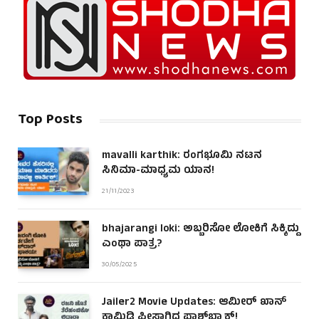
Top Posts
mavalli karthik: ರಂಗಭೂಮಿ ನಟನ
ಸಿನಿಮಾ-ಮಾಧ್ಯಮ ಯಾನ!
21/11/2023
bhajarangi loki: ಅಬ್ಬರಿಸೋ ಲೋಕಿಗೆ ಸಿಕ್ಕಿದ್ದು
ಎಂಥಾ ಪಾತ್ರ?
30/05/2025
Jailer2 Movie Updates: ಆಮೀರ್ ಖಾನ್
ಕಾಮಿಡಿ ಪೀಸಾಗಿದ್ದ ಫ್ಲಾಶ್‌ಬ್ಯಾಕ್!