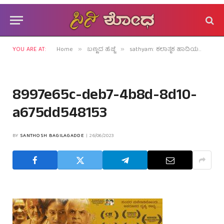
YOU ARE AT:
Home
ಬಣ್ಣದ ಹೆಜ್ಜೆ
sathyam: ಕಲಾತ್ಮಕ ಹಾದಿಯಲ್ಲೊಂದು ಕಮರ್ಶಿಯಲ್ ಮೈಲಿಗಲ್ಲು!
»
»
8997e65c-deb7-4b8d-8d10-
a675dd548153
BY
SANTHOSH BAGILAGADDE
26/06/2023